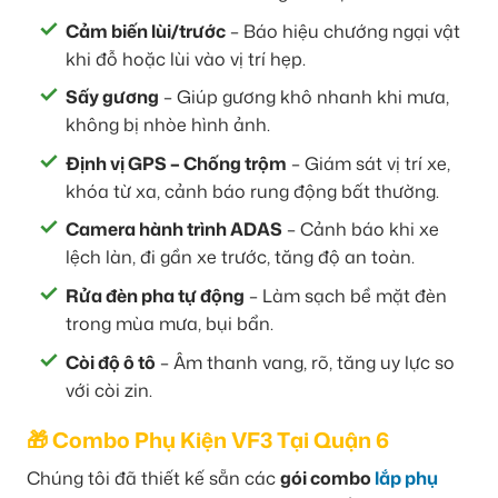
Cảm biến lùi/trước
– Báo hiệu chướng ngại vật
khi đỗ hoặc lùi vào vị trí hẹp.
Sấy gương
– Giúp gương khô nhanh khi mưa,
không bị nhòe hình ảnh.
Định vị GPS – Chống trộm
– Giám sát vị trí xe,
khóa từ xa, cảnh báo rung động bất thường.
Camera hành trình ADAS
– Cảnh báo khi xe
lệch làn, đi gần xe trước, tăng độ an toàn.
Rửa đèn pha tự động
– Làm sạch bề mặt đèn
trong mùa mưa, bụi bẩn.
Còi độ ô tô
– Âm thanh vang, rõ, tăng uy lực so
với còi zin.
🎁 Combo Phụ Kiện VF3 Tại Quận 6
Chúng tôi đã thiết kế sẵn các
gói combo
lắp phụ