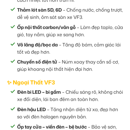
Thảm lót sàn 5D, 6D
– Chống nước, chống trượt,
dễ vệ sinh, ôm sát sàn xe VF3.
Ốp nội thất carbon/vân gỗ
– Làm đẹp taplo, cửa
gió, tay nắm, giúp xe sang hơn.
Vô lăng độ/bọc da
– Tăng độ bám, cảm giác lái
tốt và đẹp hơn.
Chuyển số điện tử
– Núm xoay thay cần số cơ,
giúp khoang nội thất hiện đại hơn.
✨ Ngoại Thất VF3
Đèn bi LED – bi gầm
– Chiếu sáng rõ, không chói
xe đối diện, lái ban đêm an toàn hơn.
Đèn hậu LED
– Tăng nhận diện từ xa, đẹp hơn
so với đèn halogen nguyên bản.
Ốp tay cửa – viền đèn – bệ bước
– Bảo vệ sơn,