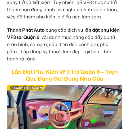
xoay trở và tiết kiệm. Tuy nhiên, để VF3 thực sự trở
thành bạn đồng hành tiện nghi, cá tính và an toàn,
việc độ thêm phụ kiện là điều nên làm sớm.
Thành Phát Auto
cung cấp dịch vụ
lắp đặt phụ kiện
VF3 tại Quận 6
, với danh mục nâng cấp đầy đủ từ
màn hình, camera, cốp điện đến cách âm, phủ
gầm… Lắp đúng kỹ thuật, làm đẹp – giữ zin – bảo
hành rõ ràng.
Lắp Đặt Phụ Kiện VF3 Tại Quận 6 – Trọn
Gói, Đúng Giá Đúng Nhu Cầu