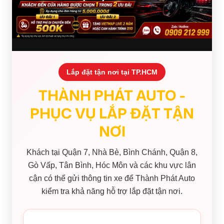
Lắp đặt tận nơi tại TP.HCM
THÀNH PHÁT AUTO -
PHỤC VỤ LẮP ĐẶT TẬN
NƠI
Khách tại Quận 7, Nhà Bè, Bình Chánh, Quận 8,
Gò Vấp, Tân Bình, Hóc Môn và các khu vực lân
cận có thể gửi thông tin xe để Thành Phát Auto
kiểm tra khả năng hỗ trợ lắp đặt tận nơi.