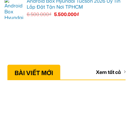
Android Box Hyundai Tucson 2026 Uy Tín
Lắp Đặt Tận Nơi TPHCM
6.500.000
₫
5.500.000
₫
BÀI VIẾT MỚI
Xem tất cả