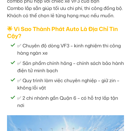
combo phù hợp với chiếc xe VF3 của bạn
Combo lắp sẵn giúp tối ưu chi phí, thi công đồng bộ.
Khách có thể chọn lẻ từng hạng mục nếu muốn.
🌟 Vì Sao Thành Phát Auto Là Địa Chỉ Tin
Cậy?
✅ Chuyên độ dòng VF3 – kinh nghiệm thi công
hàng ngàn xe
✅ Sản phẩm chính hãng – chính sách bảo hành
điện tử minh bạch
✅ Quy trình làm việc chuyên nghiệp – giữ zin –
không lỗi vặt
✅ 2 chi nhánh gần Quận 6 – có hỗ trợ lắp tận
nơi