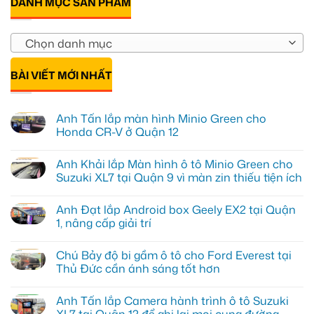
DANH MỤC SẢN PHẨM
Chọn danh mục
BÀI VIẾT MỚI NHẤT
Anh Tấn lắp màn hình Minio Green cho
Honda CR-V ở Quận 12
Không
có
Anh Khải lắp Màn hình ô tô Minio Green cho
bình
luận
Suzuki XL7 tại Quận 9 vì màn zin thiếu tiện ích
ở
Anh
Không
Tấn
có
Anh Đạt lắp Android box Geely EX2 tại Quận
lắp
bình
màn
luận
1, nâng cấp giải trí
hình
ở
Minio
Anh
Không
Green
Khải
có
Chú Bảy độ bi gầm ô tô cho Ford Everest tại
cho
lắp
bình
Honda
Màn
luận
Thủ Đức cần ánh sáng tốt hơn
CR-
hình
ở
V
ô
Anh
Không
ở
tô
Đạt
có
Anh Tấn lắp Camera hành trình ô tô Suzuki
Quận
Minio
lắp
bình
12
Green
Android
luận
XL7 tại Quận 12 để ghi lại mọi cung đường