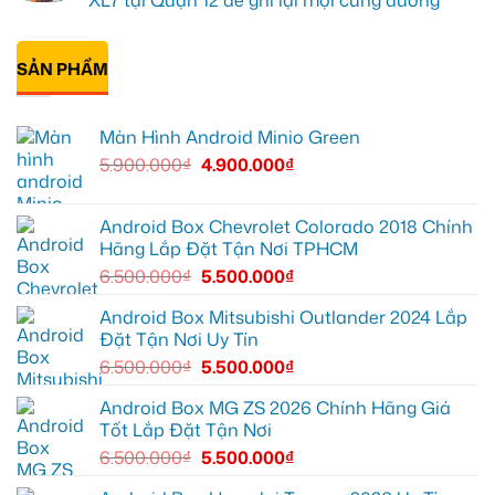
cho
box
ở
Suzuki
Geely
Chú
Không
XL7
EX2
Bảy
có
tại
tại
độ
bình
Quận
Quận
bi
SẢN PHẨM
luận
9
1,
gầm
ở
vì
nâng
ô
Anh
màn
cấp
tô
Tấn
zin
giải
cho
lắp
Màn Hình Android Minio Green
thiếu
trí
Ford
Camera
tiện
Everest
hành
5.900.000
₫
4.900.000
₫
ích
tại
trình
Thủ
ô
Đức
tô
cần
Suzuki
ánh
XL7
Android Box Chevrolet Colorado 2018 Chính
sáng
tại
Hãng Lắp Đặt Tận Nơi TPHCM
tốt
Quận
hơn
12
6.500.000
₫
5.500.000
₫
để
ghi
lại
Android Box Mitsubishi Outlander 2024 Lắp
mọi
Đặt Tận Nơi Uy Tín
cung
đường
6.500.000
₫
5.500.000
₫
Android Box MG ZS 2026 Chính Hãng Giá
Tốt Lắp Đặt Tận Nơi
6.500.000
₫
5.500.000
₫