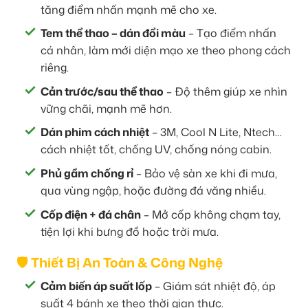
tăng điểm nhấn mạnh mẽ cho xe.
Tem thể thao – dán đổi màu
– Tạo điểm nhấn
cá nhân, làm mới diện mạo xe theo phong cách
riêng.
Cản trước/sau thể thao
– Độ thêm giúp xe nhìn
vững chãi, mạnh mẽ hơn.
Dán phim cách nhiệt
– 3M, Cool N Lite, Ntech…
cách nhiệt tốt, chống UV, chống nóng cabin.
Phủ gầm chống rỉ
– Bảo vệ sàn xe khi đi mưa,
qua vùng ngập, hoặc đường đá văng nhiều.
Cốp điện + đá chân
– Mở cốp không chạm tay,
tiện lợi khi bưng đồ hoặc trời mưa.
🛡️ Thiết Bị An Toàn & Công Nghệ
Cảm biến áp suất lốp
– Giám sát nhiệt độ, áp
suất 4 bánh xe theo thời gian thực.