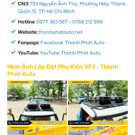
CN3:
753 Nguyễn Ảnh Thủ, Phường Hiệp Thành,
Quận 12, TP. Hồ Chí Minh
Hotline:
0977 383 567
–
0788 212 999
Website:
thanhphatauto.net
Fanpage:
Facebook Thành Phát Auto
YouTube:
YouTube Thành Phát Auto
Hình Ảnh Lắp Đặt Phụ Kiện VF3 - Thành
Phát Auto