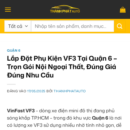
Bỏ
qua
nội
Tìm
dung
kiếm:
QUẬN 6
Lắp Đặt Phụ Kiện VF3 Tại Quận 6 –
Trọn Gói Nội Ngoại Thất, Đúng Giá
Đúng Nhu Cầu
ĐĂNG VÀO
17/05/2025
BỞI
THANHPHATAUTO
VinFast VF3
– dòng xe điện mini đô thị đang phủ
sóng khắp TP.HCM – trong đó khu vực
Quận 6
là nơi
có lượng xe VF3 sử dụng nhiều nhờ tính nhỏ gọn, dễ