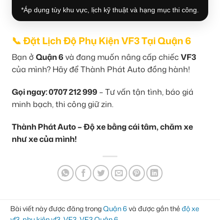
*Áp dụng tùy khu vực, lịch kỹ thuật và hạng mục thi công.
📞 Đặt Lịch Độ Phụ Kiện VF3 Tại Quận 6
Bạn ở
Quận 6
và đang muốn nâng cấp chiếc
VF3
của mình? Hãy để Thành Phát Auto đồng hành!
Gọi ngay: 0707 212 999
– Tư vấn tận tình, báo giá
minh bạch, thi công giữ zin.
Thành Phát Auto – Độ xe bằng cái tâm, chăm xe
như xe của mình!
Bài viết này được đăng trong
Quận 6
và được gắn thẻ
độ xe
vf3
,
phụ kiện vf3
,
VF3
,
VF3 Quận 6
.