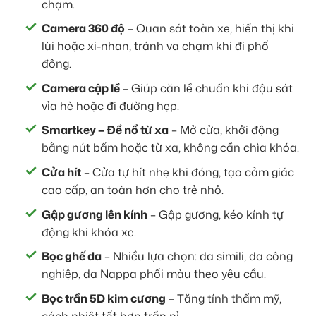
chạm.
Camera 360 độ
– Quan sát toàn xe, hiển thị khi
lùi hoặc xi-nhan, tránh va chạm khi đi phố
đông.
Camera cập lề
– Giúp căn lề chuẩn khi đậu sát
vỉa hè hoặc đi đường hẹp.
Smartkey – Đề nổ từ xa
– Mở cửa, khởi động
bằng nút bấm hoặc từ xa, không cần chìa khóa.
Cửa hít
– Cửa tự hít nhẹ khi đóng, tạo cảm giác
cao cấp, an toàn hơn cho trẻ nhỏ.
Gập gương lên kính
– Gập gương, kéo kính tự
động khi khóa xe.
Bọc ghế da
– Nhiều lựa chọn: da simili, da công
nghiệp, da Nappa phối màu theo yêu cầu.
Bọc trần 5D kim cương
– Tăng tính thẩm mỹ,
cách nhiệt tốt hơn trần nỉ.