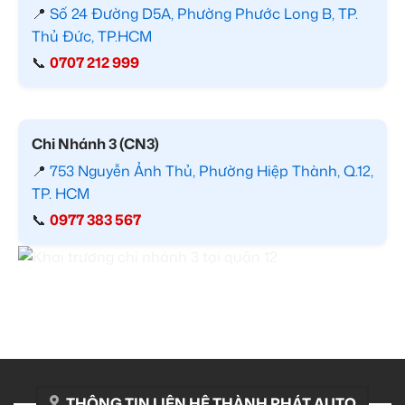
📍
Số 24 Đường D5A, Phường Phước Long B, TP.
Thủ Đức, TP.HCM
📞
0707 212 999
Chi Nhánh 3 (CN3)
📍
753 Nguyễn Ảnh Thủ, Phường Hiệp Thành, Q.12,
TP. HCM
📞
0977 383 567
THÔNG TIN LIÊN HỆ THÀNH PHÁT AUTO