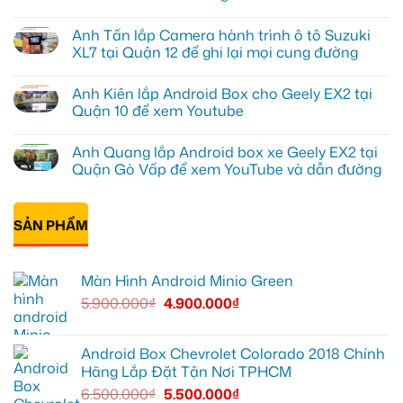
Anh
Không
Đạt
có
Anh Tấn lắp Camera hành trình ô tô Suzuki
lắp
bình
Android
luận
XL7 tại Quận 12 để ghi lại mọi cung đường
box
ở
Geely
Chú
Không
EX2
Bảy
có
Anh Kiên lắp Android Box cho Geely EX2 tại
tại
độ
bình
Quận
bi
luận
Quận 10 để xem Youtube
1,
gầm
ở
nâng
ô
Anh
Không
cấp
tô
Tấn
có
Anh Quang lắp Android box xe Geely EX2 tại
giải
cho
lắp
bình
trí
Ford
Camera
luận
Quận Gò Vấp để xem YouTube và dẫn đường
Everest
hành
ở
tại
trình
Anh
Không
Thủ
ô
Kiên
có
Đức
tô
lắp
bình
cần
Suzuki
Android
SẢN PHẨM
luận
ánh
XL7
Box
ở
sáng
tại
cho
Anh
tốt
Quận
Geely
Quang
hơn
12
EX2
lắp
Màn Hình Android Minio Green
để
tại
Android
ghi
Quận
box
5.900.000
₫
4.900.000
₫
lại
10
xe
mọi
để
Geely
cung
xem
EX2
đường
Youtube
tại
Quận
Android Box Chevrolet Colorado 2018 Chính
Gò
Hãng Lắp Đặt Tận Nơi TPHCM
Vấp
để
6.500.000
₫
5.500.000
₫
xem