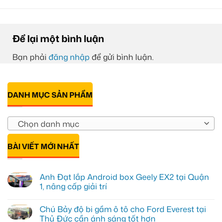
Để lại một bình luận
Bạn phải
đăng nhập
để gửi bình luận.
DANH MỤC SẢN PHẨM
Chọn danh mục
BÀI VIẾT MỚI NHẤT
Anh Đạt lắp Android box Geely EX2 tại Quận
1, nâng cấp giải trí
Không
có
Chú Bảy độ bi gầm ô tô cho Ford Everest tại
bình
luận
Thủ Đức cần ánh sáng tốt hơn
ở