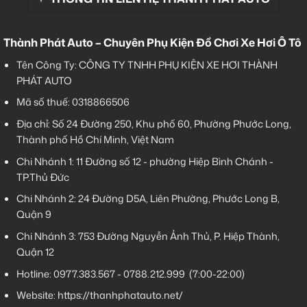
Thành Phát Auto – Chuyên Phụ Kiện Đồ Chơi Xe Hơi Ô Tô
Tên Công Ty: CÔNG TY TNHH PHỤ KIỆN XE HƠI THÀNH
PHÁT AUTO
Mã số thuế: 0318866506
Địa chỉ: Số 24 Đường 250, Khu phố 60, Phường Phước Long,
Thành phố Hồ Chí Minh, Việt Nam
Chi Nhánh 1:
11 Đường số 12 - phường Hiệp Bình Chánh -
TP.Thủ Đức
Chi Nhánh 2:
24 Đường D5A, Liên Phường, Phước Long B,
Quận 9
Chi Nhánh 3:
753 Đường Nguyễn Ảnh Thủ, P. Hiệp Thành,
Quận 12
Hotline:
0977.383.567
-
0788.212.999
(7:00-22:00)
Website:
https://thanhphatauto.net/