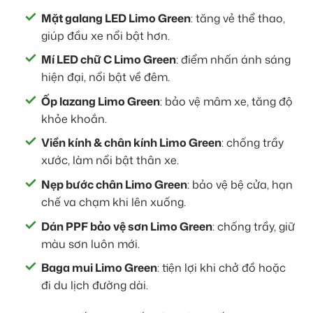
Mặt galang LED Limo Green
: tăng vẻ thể thao,
giúp đầu xe nổi bật hơn.
Mí LED chữ C Limo Green
: điểm nhấn ánh sáng
hiện đại, nổi bật về đêm.
Ốp lazang Limo Green
: bảo vệ mâm xe, tăng độ
khỏe khoắn.
Viền kính & chân kính Limo Green
: chống trầy
xước, làm nổi bật thân xe.
Nẹp bước chân Limo Green
: bảo vệ bệ cửa, hạn
chế va chạm khi lên xuống.
Dán PPF bảo vệ sơn Limo Green
: chống trầy, giữ
màu sơn luôn mới.
Baga mui Limo Green
: tiện lợi khi chở đồ hoặc
đi du lịch đường dài.