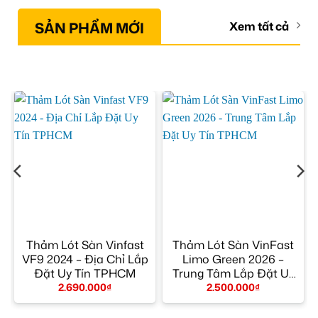
SẢN PHẨM MỚI
Xem tất cả
Thảm Lót Sàn Vinfast
Thảm Lót Sàn VinFast
VF9 2024 – Địa Chỉ Lắp
Limo Green 2026 –
Đặt Uy Tín TPHCM
Trung Tâm Lắp Đặt Uy
Tín TPHCM
2.690.000
₫
2.500.000
₫