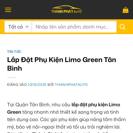
Bỏ
qua
nội
Tìm
dung
kiếm:
TIN TỨC
Lắp Đặt Phụ Kiện Limo Green Tân
Bình
ĐĂNG VÀO
23/10/2025
BỞI
THANHPHATAUTO
Tại Quận Tân Bình, nhu cầu
lắp đặt phụ kiện Limo
Green
tăng nhanh nhờ thiết kế sang trọng và tính
tiện dụng cao. Các gói phụ kiện giúp nâng tầm thẩm
mỹ, bảo vệ nội–ngoại thất và tối ưu trải nghiệm lái.