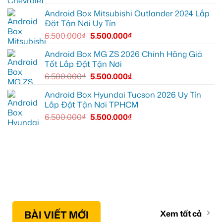
YouTube
và
Android Box Mitsubishi Outlander 2024 Lắp
dẫn
Đặt Tận Nơi Uy Tín
đường
6.500.000
₫
5.500.000
₫
Android Box MG ZS 2026 Chính Hãng Giá
Tốt Lắp Đặt Tận Nơi
6.500.000
₫
5.500.000
₫
Android Box Hyundai Tucson 2026 Uy Tín
Lắp Đặt Tận Nơi TPHCM
6.500.000
₫
5.500.000
₫
BÀI VIẾT MỚI
Xem tất cả