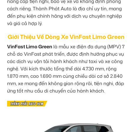
nâng cấp tiện nghi, bảo vệ xe và khẳng định phong
cách riêng. Thành Phát Auto là địa chỉ uy tín, mang
đến phụ kiện chính hãng với dịch vụ chuyên nghiệp
và giá cả hợp lý.
Giới Thiệu Về Dòng Xe VinFast Limo Green
VinFast Limo Green
là mẫu xe điện đa dụng (MPV) 7
chỗ do VinFast phát triển, được định hướng phục vụ
các dịch vụ vận tải hành khách như taxi và xe công
nghệ. Với kích thước tổng thể dài 4.730 mm, rộng
1.870 mm, cao 1.690 mm cùng chiều dài cơ sở 2.840
mm, xe mang đến không gian rộng rãi, tiện nghi, đáp
ứng tốt nhu cầu di chuyển của hành khách.