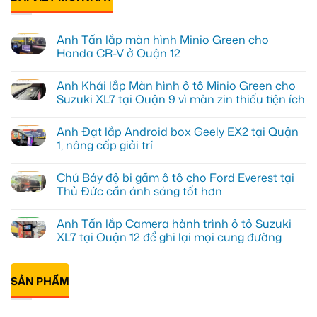
Anh Tấn lắp màn hình Minio Green cho
Honda CR-V ở Quận 12
Không
có
Anh Khải lắp Màn hình ô tô Minio Green cho
bình
luận
Suzuki XL7 tại Quận 9 vì màn zin thiếu tiện ích
ở
Anh
Không
Tấn
có
Anh Đạt lắp Android box Geely EX2 tại Quận
lắp
bình
màn
luận
1, nâng cấp giải trí
hình
ở
Minio
Anh
Không
Green
Khải
có
Chú Bảy độ bi gầm ô tô cho Ford Everest tại
cho
lắp
bình
Honda
Màn
luận
Thủ Đức cần ánh sáng tốt hơn
CR-
hình
ở
V
ô
Anh
Không
ở
tô
Đạt
có
Anh Tấn lắp Camera hành trình ô tô Suzuki
Quận
Minio
lắp
bình
12
Green
Android
luận
XL7 tại Quận 12 để ghi lại mọi cung đường
cho
box
ở
Suzuki
Geely
Chú
Không
XL7
EX2
Bảy
có
tại
tại
độ
bình
Quận
Quận
bi
SẢN PHẨM
luận
9
1,
gầm
ở
vì
nâng
ô
Anh
màn
cấp
tô
Tấn
zin
giải
cho
lắp