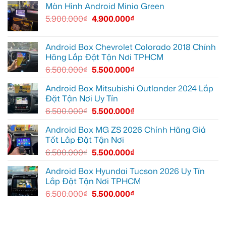
Màn Hình Android Minio Green
thiếu
trí
Ford
Camera
tiện
Everest
hành
5.900.000
₫
4.900.000
₫
ích
tại
trình
Thủ
ô
Đức
tô
cần
Suzuki
ánh
XL7
Android Box Chevrolet Colorado 2018 Chính
sáng
tại
Hãng Lắp Đặt Tận Nơi TPHCM
tốt
Quận
hơn
12
6.500.000
₫
5.500.000
₫
để
ghi
lại
Android Box Mitsubishi Outlander 2024 Lắp
mọi
Đặt Tận Nơi Uy Tín
cung
đường
6.500.000
₫
5.500.000
₫
Android Box MG ZS 2026 Chính Hãng Giá
Tốt Lắp Đặt Tận Nơi
6.500.000
₫
5.500.000
₫
Android Box Hyundai Tucson 2026 Uy Tín
Lắp Đặt Tận Nơi TPHCM
6.500.000
₫
5.500.000
₫