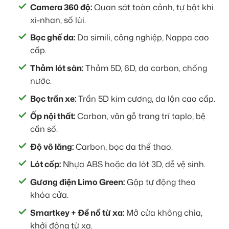
Camera 360 độ:
Quan sát toàn cảnh, tự bật khi
xi-nhan, số lùi.
Bọc ghế da:
Da simili, công nghiệp, Nappa cao
cấp.
Thảm lót sàn:
Thảm 5D, 6D, da carbon, chống
nước.
Bọc trần xe:
Trần 5D kim cương, da lộn cao cấp.
Ốp nội thất:
Carbon, vân gỗ trang trí taplo, bệ
cần số.
Độ vô lăng:
Carbon, bọc da thể thao.
Lót cốp:
Nhựa ABS hoặc da lót 3D, dễ vệ sinh.
Gương điện Limo Green:
Gập tự động theo
khóa cửa.
Smartkey + Đề nổ từ xa:
Mở cửa không chìa,
khởi động từ xa.