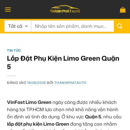
Bỏ
qua
nội
Tìm
dung
kiếm:
TIN TỨC
Lắp Đặt Phụ Kiện Limo Green Quận
5
ĐĂNG VÀO
16/08/2025
BỞI
THANHPHATAUTO
VinFast Limo Green
ngày càng được nhiều khách
hàng tại TP.HCM lựa chọn nhờ khả năng vận hành
ổn định và tính đa dụng. Ở khu vực
Quận 5
, nhu cầu
lắp đặt phụ kiện Limo Green
đang tăng cao nhằm