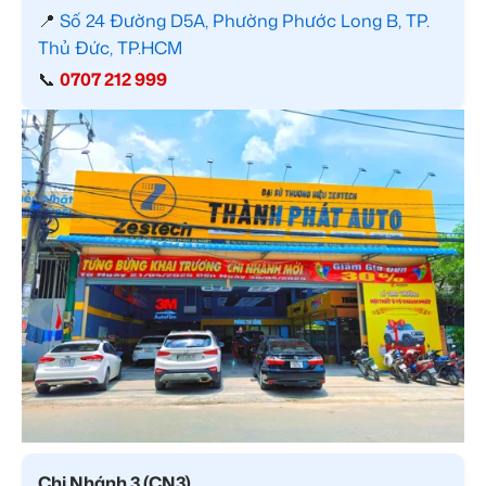
📍
Số 24 Đường D5A, Phường Phước Long B, TP.
Thủ Đức, TP.HCM
📞
0707 212 999
Chi Nhánh 3 (CN3)