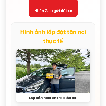
Nhắn Zalo gửi đời xe
Hình ảnh lắp đặt tận nơi
thực tế
Lắp màn hình Android tận nơi