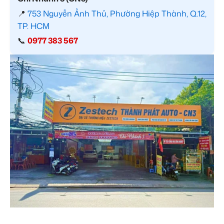
📍
753 Nguyễn Ảnh Thủ, Phường Hiệp Thành, Q.12,
TP. HCM
📞
0977 383 567