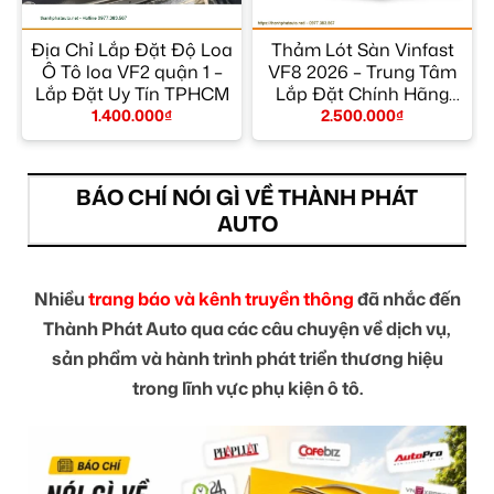
Địa Chỉ Lắp Đặt Độ Loa
Thảm Lót Sàn Vinfast
2
Ô Tô loa VF2 quận 1 –
VF8 2026 – Trung Tâm
Lắp Đặt Uy Tín TPHCM
Lắp Đặt Chính Hãng
TPHCM
1.400.000
₫
2.500.000
₫
BÁO CHÍ NÓI GÌ VỀ THÀNH PHÁT
AUTO
Nhiều
trang báo và kênh truyền thông
đã nhắc đến
Thành Phát Auto qua các câu chuyện về dịch vụ,
sản phẩm và hành trình phát triển thương hiệu
trong lĩnh vực phụ kiện ô tô.