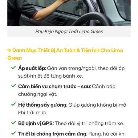
Phụ Kiện Ngoại Thất Limo Green
✨ Danh Mục Thiết Bị An Toàn & Tiện Ích Cho Limo
Green
Áp suất lốp:
Gắn van trong/ngoài, theo dõi áp
suất/nhiệt độ từng bánh xe.
Cảm biến va chạm trước – sau:
Cảnh báo
chướng ngại vật.
Hệ thống sấy gương:
Giúp gương không bị mờ
khi trời mưa.
Bộ định vị GPS:
Theo dõi vị trí, chống trộm xe.
Thiết bị chống trộm cảm ứng:
Rung, hú còi khi