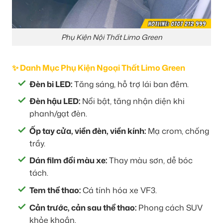
Phụ Kiện Nội Thất Limo Green
✨ Danh Mục Phụ Kiện Ngoại Thất Limo Green
Đèn bi LED:
Tăng sáng, hỗ trợ lái ban đêm.
Đèn hậu LED:
Nổi bật, tăng nhận diện khi
phanh/gạt đèn.
Ốp tay cửa, viền đèn, viền kính:
Mạ crom, chống
trầy.
Dán film đổi màu xe:
Thay màu sơn, dễ bóc
tách.
Tem thể thao:
Cá tính hóa xe VF3.
Cản trước, cản sau thể thao:
Phong cách SUV
khỏe khoắn.