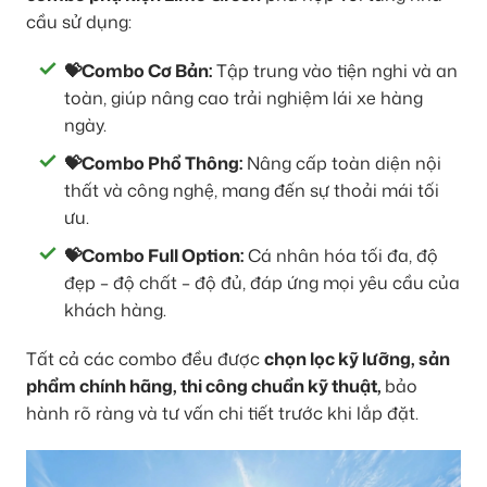
cầu sử dụng:
💝Combo Cơ Bản:
Tập trung vào tiện nghi và an
toàn, giúp nâng cao trải nghiệm lái xe hàng
ngày.
💝Combo Phổ Thông:
Nâng cấp toàn diện nội
thất và công nghệ, mang đến sự thoải mái tối
ưu.
💝Combo Full Option:
Cá nhân hóa tối đa, độ
đẹp – độ chất – độ đủ, đáp ứng mọi yêu cầu của
khách hàng.
Tất cả các combo đều được
chọn lọc kỹ lưỡng, sản
phẩm chính hãng, thi công chuẩn kỹ thuật,
bảo
hành rõ ràng và tư vấn chi tiết trước khi lắp đặt.