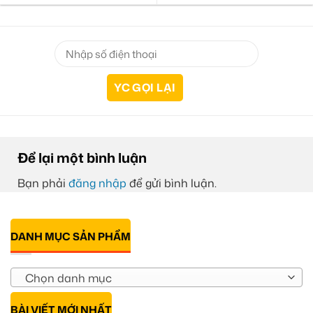
Để lại một bình luận
Bạn phải
đăng nhập
để gửi bình luận.
DANH MỤC SẢN PHẨM
Chọn danh mục
BÀI VIẾT MỚI NHẤT