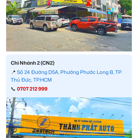
Chi Nhánh 2 (CN2)
📍
Số 24 Đường D5A, Phường Phước Long B, TP.
Thủ Đức, TP.HCM
📞
0707 212 999