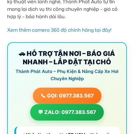
kỹ thuật viên lành nghề, Thành Phát Auto tự tin
mang lại dịch vụ thi công chuyên nghiệp – giá cả
hợp lý – bảo hành dài lâu.
Xem thêm camera 360 độ chính hãng tại đây!
🚗 HỖ TRỢ TẬN NƠI – BÁO GIÁ
NHANH – LẮP ĐẶT TẠI CHỖ
Thành Phát Auto – Phụ Kiện & Nâng Cấp Xe Hơi
Chuyên Nghiệp
📞 GỌI: 0977.383.567
💬 ZALO: 0977.383.567