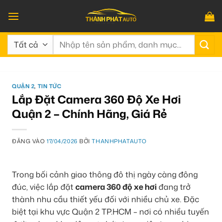
Bỏ
qua
nội
Tìm
dung
kiếm:
QUẬN 2
,
TIN TỨC
Lắp Đặt Camera 360 Độ Xe Hơi
Quận 2 – Chính Hãng, Giá Rẻ
ĐĂNG VÀO
17/04/2026
BỞI
THANHPHATAUTO
Trong bối cảnh giao thông đô thị ngày càng đông
đúc, việc lắp đặt
camera 360 độ xe hơi
đang trở
thành nhu cầu thiết yếu đối với nhiều chủ xe. Đặc
biệt tại khu vực Quận 2 TP.HCM – nơi có nhiều tuyến