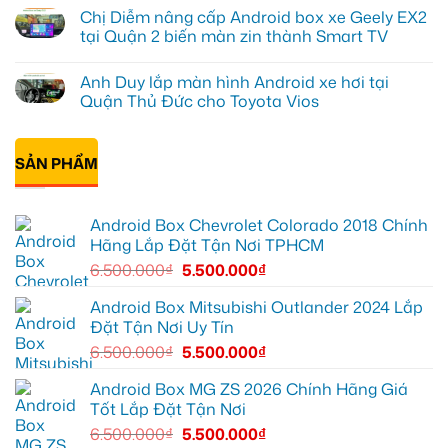
có
ở
Android
Chị Diễm nâng cấp Android box xe Geely EX2
bình
Hóc
box
luận
tại Quận 2 biến màn zin thành Smart TV
Môn
xe
ở
để
Geely
Chị
Không
lái
EX2
Minh
có
xe
tại
Anh Duy lắp màn hình Android xe hơi tại
lắp
bình
thoải
Quận
Android
luận
Quận Thủ Đức cho Toyota Vios
mái
7
Box
ở
hơn
để
Geely
Chị
Không
xem
EX2
Diễm
có
bản
Quận
nâng
bình
đồ,
Bình
cấp
SẢN PHẨM
luận
YouTube
Thạnh
Android
ở
tiện
để
box
Anh
lợi
biến
xe
Duy
hơn
màn
Geely
lắp
Android Box Chevrolet Colorado 2018 Chính
zin
EX2
màn
thành
tại
hình
Hãng Lắp Đặt Tận Nơi TPHCM
thông
Quận
Android
minh
2
xe
6.500.000
₫
5.500.000
₫
biến
hơi
màn
tại
zin
Quận
Android Box Mitsubishi Outlander 2024 Lắp
thành
Thủ
Đặt Tận Nơi Uy Tín
Smart
Đức
TV
cho
6.500.000
₫
5.500.000
₫
Toyota
Vios
Android Box MG ZS 2026 Chính Hãng Giá
Tốt Lắp Đặt Tận Nơi
6.500.000
₫
5.500.000
₫