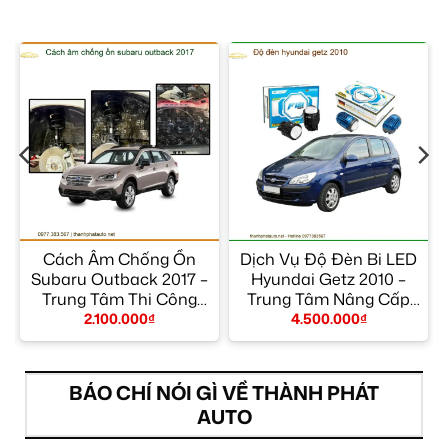
Cách Âm Chống Ồn
Dịch Vụ Độ Đèn Bi LED
Subaru Outback 2017 –
Hyundai Getz 2010 –
Trung Tâm Thi Công
Trung Tâm Nâng Cấp
Chính Hãng TPHCM
Đèn Chính Hãng
2.100.000
₫
4.500.000
₫
TPHCM
BÁO CHÍ NÓI GÌ VỀ THÀNH PHÁT
AUTO