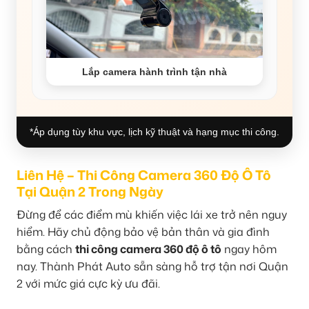
Lắp camera hành trình tận nhà
*Áp dụng tùy khu vực, lịch kỹ thuật và hạng mục thi công.
Liên Hệ – Thi Công Camera 360 Độ Ô Tô
Tại Quận 2 Trong Ngày
Đừng để các điểm mù khiến việc lái xe trở nên nguy
hiểm. Hãy chủ động bảo vệ bản thân và gia đình
bằng cách
thi công camera 360 độ ô tô
ngay hôm
nay. Thành Phát Auto sẵn sàng hỗ trợ tận nơi Quận
2 với mức giá cực kỳ ưu đãi.