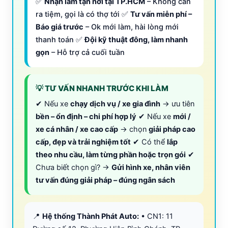
✅
Nhận làm tận nơi tại TP.HCM
– Không cần
ra tiệm, gọi là có thợ tới ✅
Tư vấn miễn phí –
Báo giá trước
– Ok mới làm, hài lòng mới
thanh toán ✅
Đội kỹ thuật đông, làm nhanh
gọn
– Hỗ trợ cả cuối tuần
💡 TƯ VẤN NHANH TRƯỚC KHI LÀM
✔ Nếu xe
chạy dịch vụ / xe gia đình
→ ưu tiên
bền – ổn định – chi phí hợp lý
✔ Nếu xe
mới /
xe cá nhân / xe cao cấp
→ chọn
giải pháp cao
cấp, đẹp và trải nghiệm tốt
✔ Có thể
lắp
theo nhu cầu, làm từng phần hoặc trọn gói
✔
Chưa biết chọn gì? →
Gửi hình xe, nhân viên
tư vấn đúng giải pháp – đúng ngân sách
📍
Hệ thống Thành Phát Auto:
• CN1: 11