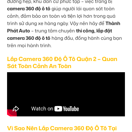
đường hẹp, khu dân cư phức tạp – việc trang bị
camera 360 độ ô tô
giúp người lái quan sát toàn
cảnh, đảm bảo an toàn và tiện lợi hơn trong quá
trình sử dụng xe hàng ngày. Vậy nên hãy để
Thành
Phát Auto
– trung tâm chuyên
thi công, lắp đặt
camera 360 độ ô tô
hàng đầu, đồng hành cùng bạn
trên mọi hành trình.
Lắp Camera 360 Độ Ô Tô Quận 2 – Quan
Sát Toàn Cảnh An Toàn
Vì Sao Nên Lắp Camera 360 Độ Ô Tô Tại