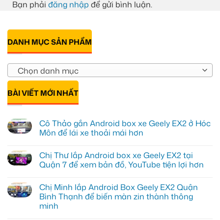
Bạn phải
đăng nhập
để gửi bình luận.
DANH MỤC SẢN PHẨM
Chọn danh mục
BÀI VIẾT MỚI NHẤT
Cô Thảo gắn Android box xe Geely EX2 ở Hóc
Môn để lái xe thoải mái hơn
Không
có
Chị Thư lắp Android box xe Geely EX2 tại
bình
luận
Quận 7 để xem bản đồ, YouTube tiện lợi hơn
ở
Cô
Không
Thảo
có
Chị Minh lắp Android Box Geely EX2 Quận
gắn
bình
Android
luận
Bình Thạnh để biến màn zin thành thông
box
ở
minh
xe
Chị
Geely
Thư
Không
EX2
lắp