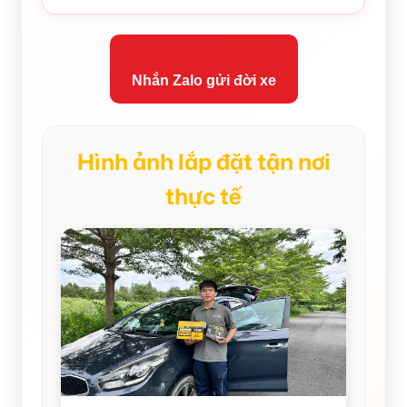
Nhắn Zalo gửi đời xe
Hình ảnh lắp đặt tận nơi
thực tế