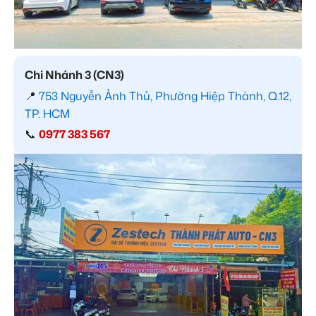
Chi Nhánh 3 (CN3)
📍
753 Nguyễn Ảnh Thủ, Phường Hiệp Thành, Q.12,
TP. HCM
📞
0977 383 567