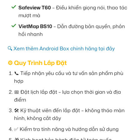
Safeview T60
– Điều khiển giọng nói, thao tác
mượt mà
VietMap BS10
– Dẫn đường bản quyền, phản
hồi nhanh
🔍 Xem thêm Android Box chính hãng tại đây
⚙️ Quy Trình Lắp Đặt
📞 Tiếp nhận yêu cầu và tư vấn sản phẩm phù
hợp
📅 Đặt lịch lắp đặt – lựa chọn thời gian và địa
điểm
🛠️ Kỹ thuật viên đến lắp đặt – không tháo màn
hình, không cắt dây
✅ Kiểm tra tính năng và hướng dẫn sử dụng
🎁 Kích hoạt bảo hành điện tử toàn quốc