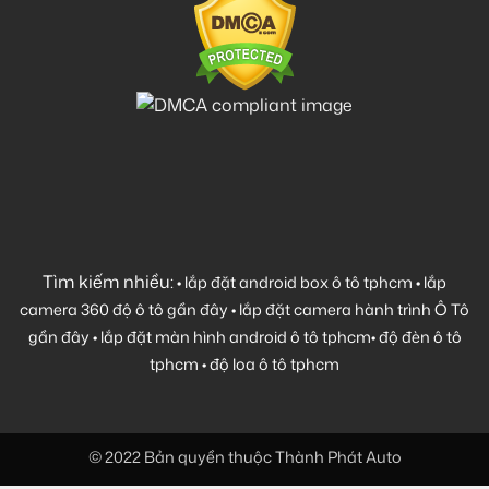
Tìm kiếm nhiều:
•
lắp đặt android box ô tô tphcm
•
lắp
camera 360 độ ô tô gần đây
•
lắp đặt camera hành trình Ô Tô
gần đây
•
lắp đặt màn hình android ô tô tphcm
•
độ đèn ô tô
tphcm
•
độ loa ô tô tphcm
© 2022 Bản quyền thuộc Thành Phát Auto