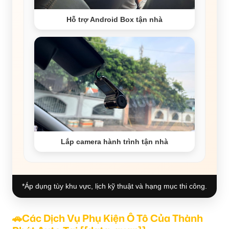
Hỗ trợ Android Box tận nhà
Lắp camera hành trình tận nhà
*Áp dụng tùy khu vực, lịch kỹ thuật và hạng mục thi công.
🚗Các Dịch Vụ Phụ Kiện Ô Tô Của Thành