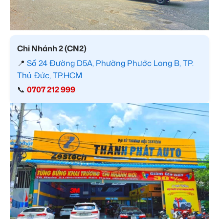
Chi Nhánh 2 (CN2)
📍
Số 24 Đường D5A, Phường Phước Long B, TP.
Thủ Đức, TP.HCM
📞
0707 212 999