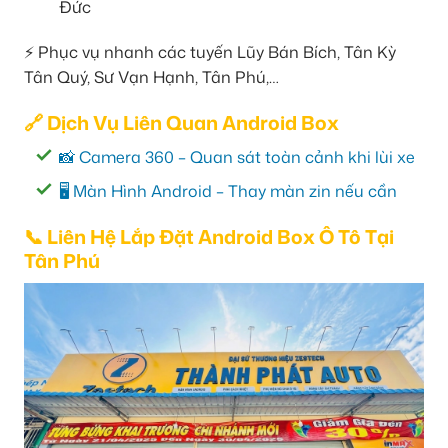
Đức
⚡ Phục vụ nhanh các tuyến Lũy Bán Bích, Tân Kỳ
Tân Quý, Sư Vạn Hạnh, Tân Phú,…
🔗 Dịch Vụ Liên Quan Android Box
📸 Camera 360 – Quan sát toàn cảnh khi lùi xe
🖥️ Màn Hình Android – Thay màn zin nếu cần
📞 Liên Hệ Lắp Đặt Android Box Ô Tô Tại
Tân Phú