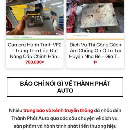
Camera Hành Trình VF2
Dịch Vụ Thi Công Cách
– Trung Tâm Lắp Đặt
Âm Chống Ồn Ô Tô Tại
c
Nâng Cấp Chính Hãng
Huyện Nhà Bè – Giá Tốt
Uy Tín TPHCM
TPHCM
700.000
₫
1
₫
BÁO CHÍ NÓI GÌ VỀ THÀNH PHÁT
AUTO
Nhiều
trang báo và kênh truyền thông
đã nhắc đến
Thành Phát Auto qua các câu chuyện về dịch vụ,
sản phẩm và hành trình phát triển thương hiệu