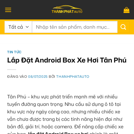
Bỏ
qua
nội
Tìm
dung
kiếm:
TIN TỨC
Lắp Đặt Android Box Xe Hơi Tân Phú
ĐĂNG VÀO
08/07/2025
BỞI
THANHPHATAUTO
Tân Phú – khu vực phát triển mạnh mẽ với nhiều
tuyến đường quan trọng. Nhu cầu sử dụng ô tô tại
khu vực này ngày càng cao, nhưng nhiều chiếc xe
vẫn chưa được trang bị các tính năng hiện đại như
bản đồ, giải trí, hoặc camera. Để nâng cấp chiếc xe
của bạn,
lắp đặt Android Box xe hơi
chính là một