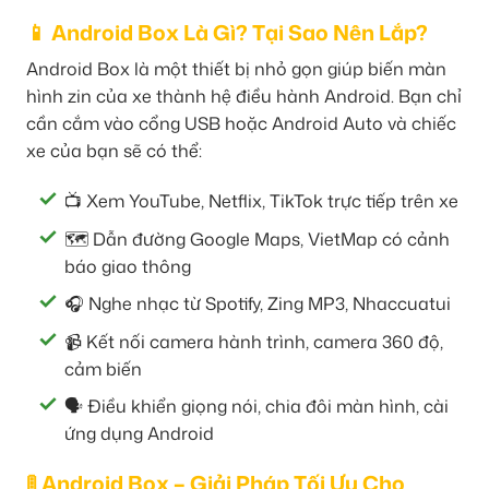
📱 Android Box Là Gì? Tại Sao Nên Lắp?
Android Box là một thiết bị nhỏ gọn giúp biến màn
hình zin của xe thành hệ điều hành Android. Bạn chỉ
cần cắm vào cổng USB hoặc Android Auto và chiếc
xe của bạn sẽ có thể:
📺 Xem YouTube, Netflix, TikTok trực tiếp trên xe
🗺️ Dẫn đường Google Maps, VietMap có cảnh
báo giao thông
🎧 Nghe nhạc từ Spotify, Zing MP3, Nhaccuatui
📹 Kết nối camera hành trình, camera 360 độ,
cảm biến
🗣️ Điều khiển giọng nói, chia đôi màn hình, cài
ứng dụng Android
🚦 Android Box – Giải Pháp Tối Ưu Cho