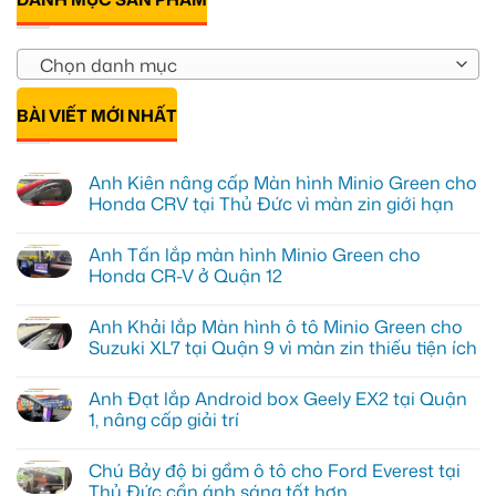
Chọn danh mục
BÀI VIẾT MỚI NHẤT
Anh Kiên nâng cấp Màn hình Minio Green cho
Honda CRV tại Thủ Đức vì màn zin giới hạn
Không
có
Anh Tấn lắp màn hình Minio Green cho
bình
luận
Honda CR-V ở Quận 12
ở
Anh
Không
Kiên
có
Anh Khải lắp Màn hình ô tô Minio Green cho
nâng
bình
cấp
luận
Suzuki XL7 tại Quận 9 vì màn zin thiếu tiện ích
Màn
ở
hình
Anh
Không
Minio
Tấn
có
Anh Đạt lắp Android box Geely EX2 tại Quận
Green
lắp
bình
cho
màn
luận
1, nâng cấp giải trí
Honda
hình
ở
CRV
Minio
Anh
Không
tại
Green
Khải
có
Chú Bảy độ bi gầm ô tô cho Ford Everest tại
Thủ
cho
lắp
bình
Đức
Honda
Màn
luận
Thủ Đức cần ánh sáng tốt hơn