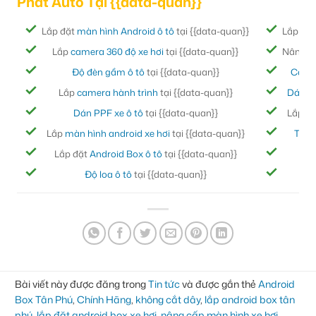
Phát Auto Tại {{data-quan}}
Lắp đặt
màn hình Android ô tô
tại {{data-quan}}
Lắp đặ
Lắp
camera 360 độ xe hơi
tại {{data-quan}}
Nâng cấ
Độ đèn gầm ô tô
tại {{data-quan}}
Cách
Lắp
camera hành trình
tại {{data-quan}}
Dán ph
Dán PPF xe ô tô
tại {{data-quan}}
Lắp đ
Lắp
màn hình android xe hơi
tại {{data-quan}}
Thảm
Lắp đặt
Android Box ô tô
tại {{data-quan}}
Bọc
Độ loa ô tô
tại {{data-quan}}
Đ
Bài viết này được đăng trong
Tin tức
và được gắn thẻ
Android
Box Tân Phú
,
Chính Hãng
,
không cắt dây
,
lắp android box tân
phú
,
lắp đặt android box xe hơi
,
nâng cấp màn hình xe hơi
,