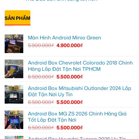
vì
CR-
hình
ở
màn
V
ô
Anh
Không
zin
ở
tô
Đạt
có
giới
Quận
Minio
lắp
bình
hạn
12
Green
Android
SẢN PHẨM
luận
cho
box
ở
Suzuki
Geely
Chú
XL7
EX2
Bảy
tại
tại
độ
Màn Hình Android Minio Green
Quận
Quận
bi
9
1,
gầm
5.900.000
₫
4.900.000
₫
vì
nâng
ô
màn
cấp
tô
zin
giải
cho
thiếu
trí
Ford
tiện
Everest
Android Box Chevrolet Colorado 2018 Chính
ích
tại
Hãng Lắp Đặt Tận Nơi TPHCM
Thủ
Đức
6.500.000
₫
5.500.000
₫
cần
ánh
sáng
Android Box Mitsubishi Outlander 2024 Lắp
tốt
Đặt Tận Nơi Uy Tín
hơn
6.500.000
₫
5.500.000
₫
Android Box MG ZS 2026 Chính Hãng Giá
Tốt Lắp Đặt Tận Nơi
6.500.000
₫
5.500.000
₫
Android Box Hyundai Tucson 2026 Uy Tín