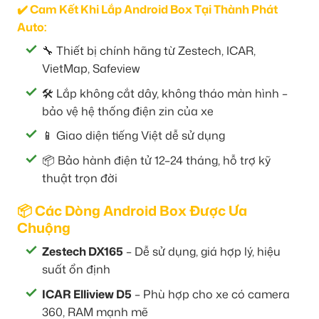
✔️ Cam Kết Khi Lắp Android Box Tại Thành Phát
Auto:
🔧 Thiết bị chính hãng từ Zestech, ICAR,
VietMap, Safeview
🛠️ Lắp không cắt dây, không tháo màn hình –
bảo vệ hệ thống điện zin của xe
📱 Giao diện tiếng Việt dễ sử dụng
📦 Bảo hành điện tử 12–24 tháng, hỗ trợ kỹ
thuật trọn đời
📦 Các Dòng Android Box Được Ưa
Chuộng
Zestech DX165
– Dễ sử dụng, giá hợp lý, hiệu
suất ổn định
ICAR Elliview D5
– Phù hợp cho xe có camera
360, RAM mạnh mẽ