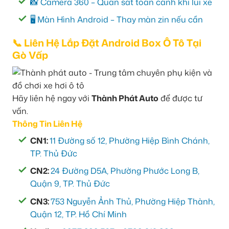
📸 Camera 360 – Quan sát toàn cảnh khi lùi xe
🖥️ Màn Hình Android – Thay màn zin nếu cần
📞 Liên Hệ Lắp Đặt Android Box Ô Tô Tại
Gò Vấp
Hãy liên hệ ngay với
Thành Phát Auto
để được tư
vấn.
Thông Tin Liên Hệ
CN1:
11 Đường số 12, Phường Hiệp Bình Chánh,
TP. Thủ Đức
CN2:
24 Đường D5A, Phường Phước Long B,
Quận 9, TP. Thủ Đức
CN3:
753 Nguyễn Ảnh Thủ, Phường Hiệp Thành,
Quận 12, TP. Hồ Chí Minh