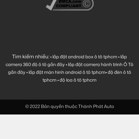
Tìm kiếm nhiều:
•
lắp đặt android box ô tô tphcm
•
lắp
camera 360 độ ô tô gần đây
•
lắp đặt camera hành trình Ô Tô
gần đây
•
lắp đặt màn hình android ô tô tphcm
•
độ đèn ô tô
tphcm
•
độ loa ô tô tphcm
© 2022 Bản quyền thuộc Thành Phát Auto