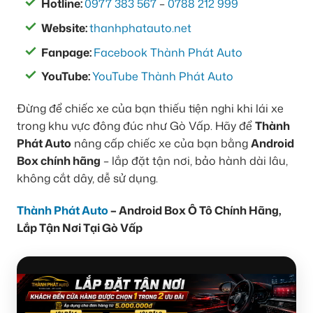
Hotline:
0977 383 567
–
0788 212 999
Website:
thanhphatauto.net
Fanpage:
Facebook Thành Phát Auto
YouTube:
YouTube Thành Phát Auto
Đừng để chiếc xe của bạn thiếu tiện nghi khi lái xe
trong khu vực đông đúc như Gò Vấp. Hãy để
Thành
Phát Auto
nâng cấp chiếc xe của bạn bằng
Android
Box chính hãng
– lắp đặt tận nơi, bảo hành dài lâu,
không cắt dây, dễ sử dụng.
Thành Phát Auto
– Android Box Ô Tô Chính Hãng,
Lắp Tận Nơi Tại Gò Vấp