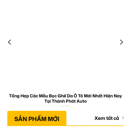
Tổng Hợp Các Mẫu Bọc Ghế Da Ô Tô Mới Nhất Hiện Nay
Tại Thành Phát Auto
SẢN PHẨM MỚI
Xem tất cả