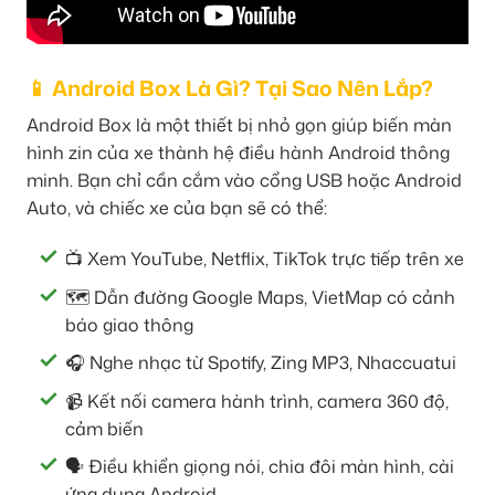
📱 Android Box Là Gì? Tại Sao Nên Lắp?
Android Box là một thiết bị nhỏ gọn giúp biến màn
hình zin của xe thành hệ điều hành Android thông
minh. Bạn chỉ cần cắm vào cổng USB hoặc Android
Auto, và chiếc xe của bạn sẽ có thể:
📺 Xem YouTube, Netflix, TikTok trực tiếp trên xe
🗺️ Dẫn đường Google Maps, VietMap có cảnh
báo giao thông
🎧 Nghe nhạc từ Spotify, Zing MP3, Nhaccuatui
📹 Kết nối camera hành trình, camera 360 độ,
cảm biến
🗣️ Điều khiển giọng nói, chia đôi màn hình, cài
ứng dụng Android