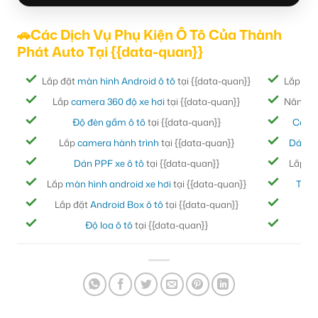
🚗Các Dịch Vụ Phụ Kiện Ô Tô Của Thành
Phát Auto Tại {{data-quan}}
Lắp đặt
màn hình Android ô tô
tại {{data-quan}}
Lắp đặ
Lắp
camera 360 độ xe hơi
tại {{data-quan}}
Nâng cấ
Độ đèn gầm ô tô
tại {{data-quan}}
Cách
Lắp
camera hành trình
tại {{data-quan}}
Dán ph
Dán PPF xe ô tô
tại {{data-quan}}
Lắp đ
Lắp
màn hình android xe hơi
tại {{data-quan}}
Thảm
Lắp đặt
Android Box ô tô
tại {{data-quan}}
Bọc
Độ loa ô tô
tại {{data-quan}}
Đ