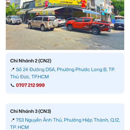
Chi Nhánh 2 (CN2)
📍
Số 24 Đường D5A, Phường Phước Long B, TP.
Thủ Đức, TP.HCM
📞
0707 212 999
Chi Nhánh 3 (CN3)
📍
753 Nguyễn Ảnh Thủ, Phường Hiệp Thành, Q.12,
TP. HCM