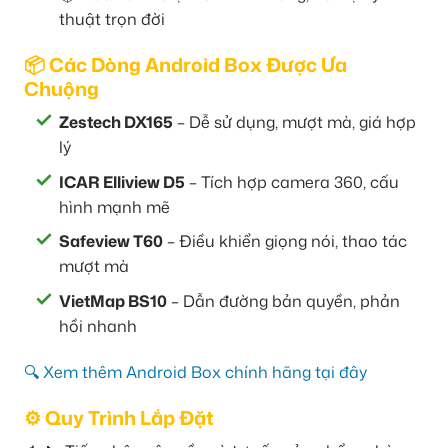
thuật trọn đời
📦 Các Dòng Android Box Được Ưa
Chuộng
Zestech DX165
– Dễ sử dụng, mượt mà, giá hợp
lý
ICAR Elliview D5
– Tích hợp camera 360, cấu
hình mạnh mẽ
Safeview T60
– Điều khiển giọng nói, thao tác
mượt mà
VietMap BS10
– Dẫn đường bản quyền, phản
hồi nhanh
🔍 Xem thêm Android Box chính hãng tại đây
⚙️ Quy Trình Lắp Đặt