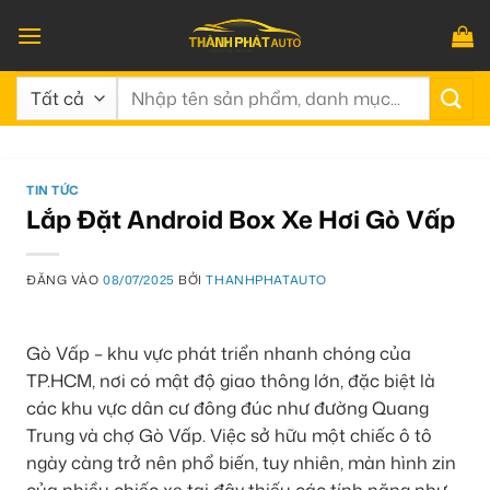
Bỏ
qua
nội
Tìm
dung
kiếm:
TIN TỨC
Lắp Đặt Android Box Xe Hơi Gò Vấp
ĐĂNG VÀO
08/07/2025
BỞI
THANHPHATAUTO
Gò Vấp – khu vực phát triển nhanh chóng của
TP.HCM, nơi có mật độ giao thông lớn, đặc biệt là
các khu vực dân cư đông đúc như đường Quang
Trung và chợ Gò Vấp. Việc sở hữu một chiếc ô tô
ngày càng trở nên phổ biến, tuy nhiên, màn hình zin
của nhiều chiếc xe tại đây thiếu các tính năng như