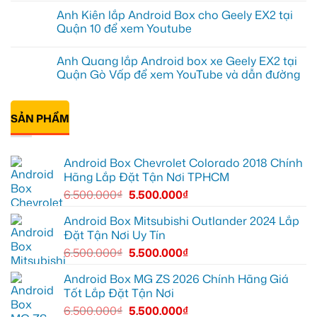
EX2
Bảy
có
Anh Kiên lắp Android Box cho Geely EX2 tại
tại
độ
bình
Quận
bi
luận
Quận 10 để xem Youtube
1,
gầm
ở
nâng
ô
Anh
Không
cấp
tô
Tấn
có
Anh Quang lắp Android box xe Geely EX2 tại
giải
cho
lắp
bình
trí
Ford
Camera
luận
Quận Gò Vấp để xem YouTube và dẫn đường
Everest
hành
ở
tại
trình
Anh
Không
Thủ
ô
Kiên
có
Đức
tô
lắp
bình
cần
Suzuki
Android
SẢN PHẨM
luận
ánh
XL7
Box
ở
sáng
tại
cho
Anh
tốt
Quận
Geely
Quang
hơn
12
EX2
lắp
Android Box Chevrolet Colorado 2018 Chính
để
tại
Android
ghi
Quận
box
Hãng Lắp Đặt Tận Nơi TPHCM
lại
10
xe
mọi
để
Geely
6.500.000
₫
5.500.000
₫
cung
xem
EX2
đường
Youtube
tại
Quận
Android Box Mitsubishi Outlander 2024 Lắp
Gò
Đặt Tận Nơi Uy Tín
Vấp
để
6.500.000
₫
5.500.000
₫
xem
YouTube
và
Android Box MG ZS 2026 Chính Hãng Giá
dẫn
Tốt Lắp Đặt Tận Nơi
đường
6.500.000
₫
5.500.000
₫