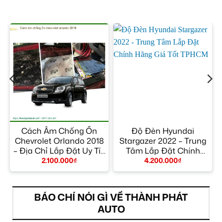
Cách Âm Chống Ồn
Độ Đèn Hyundai
Chevrolet Orlando 2018
Stargazer 2022 – Trung
– Địa Chỉ Lắp Đặt Uy Tín
Tâm Lắp Đặt Chính
TPHCM
Hãng Giá Tốt TPHCM
2.100.000
₫
4.200.000
₫
BÁO CHÍ NÓI GÌ VỀ THÀNH PHÁT
AUTO