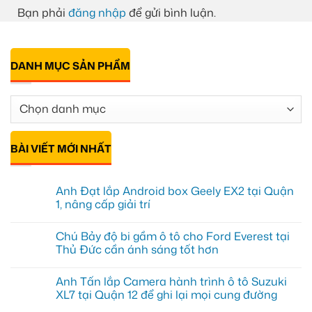
Bạn phải
đăng nhập
để gửi bình luận.
DANH MỤC SẢN PHẨM
BÀI VIẾT MỚI NHẤT
Anh Đạt lắp Android box Geely EX2 tại Quận
1, nâng cấp giải trí
Không
có
Chú Bảy độ bi gầm ô tô cho Ford Everest tại
bình
luận
Thủ Đức cần ánh sáng tốt hơn
ở
Anh
Không
Đạt
có
Anh Tấn lắp Camera hành trình ô tô Suzuki
lắp
bình
Android
luận
XL7 tại Quận 12 để ghi lại mọi cung đường
box
ở
Geely
Chú
Không