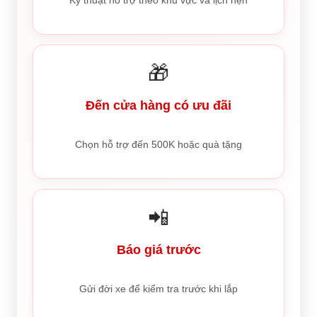
Kỹ thuật hỗ trợ theo khu vực và lịch hẹn
🎁
Đến cửa hàng có ưu đãi
Chọn hỗ trợ đến 500K hoặc quà tặng
📲
Báo giá trước
Gửi đời xe để kiểm tra trước khi lắp