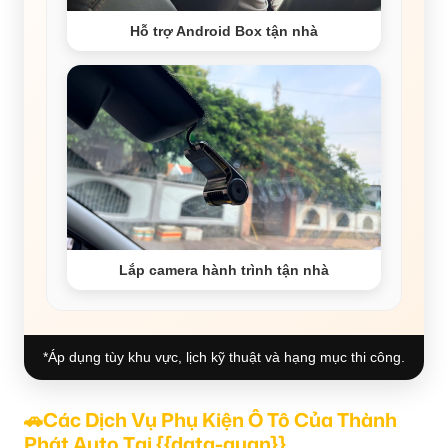
Hỗ trợ Android Box tận nhà
Lắp camera hành trình tận nhà
*Áp dụng tùy khu vực, lịch kỹ thuật và hạng mục thi công.
🚗Các Dịch Vụ Phụ Kiện Ô Tô Của Thành
Phát Auto Tại {{data-quan}}