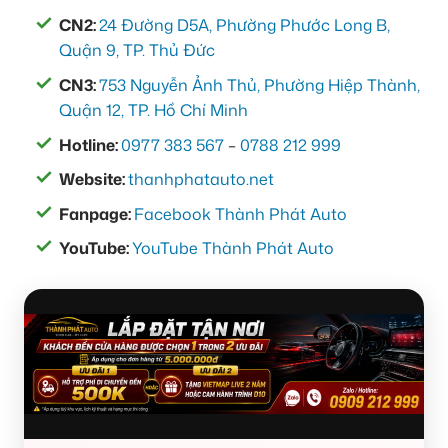
CN2:
24 Đường D5A, Phường Phước Long B,
Quận 9, TP. Thủ Đức
CN3:
753 Nguyễn Ảnh Thủ, Phường Hiệp Thành,
Quận 12, TP. Hồ Chí Minh
Hotline:
0977 383 567
–
0788 212 999
Website:
thanhphatauto.net
Fanpage:
Facebook Thành Phát Auto
YouTube:
YouTube Thành Phát Auto