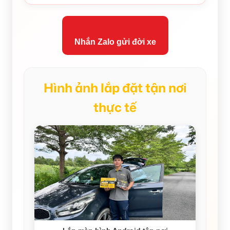
Nhắn Zalo gửi đời xe
Hình ảnh lắp đặt tận nơi
thực tế