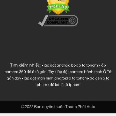
Tìm kiếm nhiều:
•
lắp đặt android box ô tô tphcm
•
lắp
camera 360 độ ô tô gần đây
•
lắp đặt camera hành trình Ô Tô
gần đây
•
lắp đặt màn hình android ô tô tphcm
•
độ đèn ô tô
tphcm
•
độ loa ô tô tphcm
© 2022 Bản quyền thuộc Thành Phát Auto