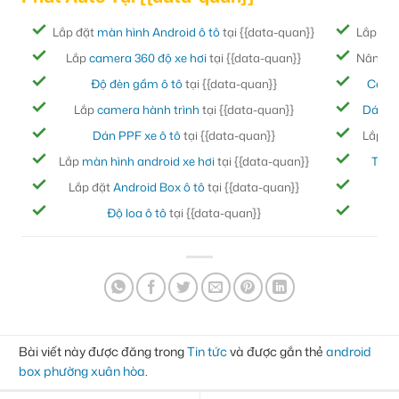
Lắp đặt
màn hình Android ô tô
tại {{data-quan}}
Lắp đặ
Lắp
camera 360 độ xe hơi
tại {{data-quan}}
Nâng cấ
Độ đèn gầm ô tô
tại {{data-quan}}
Cách
Lắp
camera hành trình
tại {{data-quan}}
Dán ph
Dán PPF xe ô tô
tại {{data-quan}}
Lắp đ
Lắp
màn hình android xe hơi
tại {{data-quan}}
Thảm
Lắp đặt
Android Box ô tô
tại {{data-quan}}
Bọc
Độ loa ô tô
tại {{data-quan}}
Đ
Bài viết này được đăng trong
Tin tức
và được gắn thẻ
android
box phường xuân hòa
.