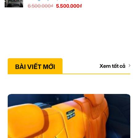
6.500.000
₫
5.500.000
₫
BÀI VIẾT MỚI
Xem tất cả