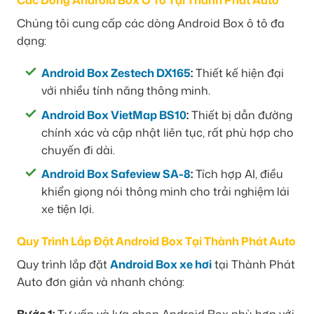
Các Dòng Android Box Ô Tô Tại Thành Phát Auto
Chúng tôi cung cấp các dòng Android Box ô tô đa
dạng:
Android Box Zestech DX165
:
Thiết kế hiện đại
với nhiều tính năng thông minh.
Android Box VietMap BS10
:
Thiết bị dẫn đường
chính xác và cập nhật liên tục, rất phù hợp cho
chuyến đi dài.
Android Box Safeview SA-8
:
Tích hợp AI, điều
khiển giọng nói thông minh cho trải nghiệm lái
xe tiện lợi.
Quy Trình Lắp Đặt Android Box Tại Thành Phát Auto
Quy trình lắp đặt
Android Box xe hơi
tại Thành Phát
Auto đơn giản và nhanh chóng:
Bước 1:
Tư vấn và lựa chọn Android Box phù hợp với