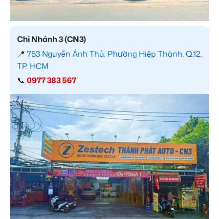
Chi Nhánh 3 (CN3)
📍
753 Nguyễn Ảnh Thủ, Phường Hiệp Thành, Q.12,
TP. HCM
📞
0977 383 567