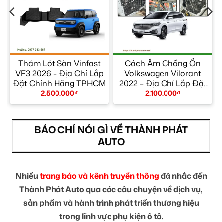
x
Thảm Lót Sàn Vinfast
Cách Âm Chống Ồn
p
VF3 2026 – Địa Chỉ Lắp
Volkswagen Vilorant
t
Đặt Chính Hãng TPHCM
2022 – Địa Chỉ Lắp Đặt
Uy Tín TPHCM
2.500.000
₫
2.100.000
₫
BÁO CHÍ NÓI GÌ VỀ THÀNH PHÁT
AUTO
Nhiều
trang báo và kênh truyền thông
đã nhắc đến
Thành Phát Auto qua các câu chuyện về dịch vụ,
sản phẩm và hành trình phát triển thương hiệu
trong lĩnh vực phụ kiện ô tô.