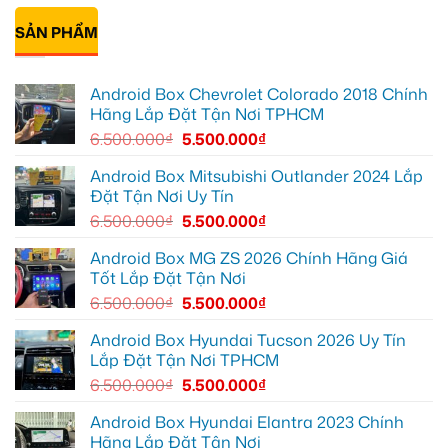
mọi
để
Geely
Khải
có
cung
xem
EX2
lắp
bình
đường
Youtube
tại
Android
SẢN PHẨM
luận
Quận
box
ở
Gò
xe
Cô
Vấp
Geely
Thảo
để
EX2
gắn
Android Box Chevrolet Colorado 2018 Chính
xem
tại
Android
YouTube
Quận
box
Hãng Lắp Đặt Tận Nơi TPHCM
và
6
xe
dẫn
để
Geely
6.500.000
₫
5.500.000
₫
đường
nâng
EX2
cao
ở
trải
Hóc
Android Box Mitsubishi Outlander 2024 Lắp
nghiệm
Môn
Đặt Tận Nơi Uy Tín
lái
để
lái
6.500.000
₫
5.500.000
₫
xe
thoải
mái
Android Box MG ZS 2026 Chính Hãng Giá
hơn
Tốt Lắp Đặt Tận Nơi
6.500.000
₫
5.500.000
₫
Android Box Hyundai Tucson 2026 Uy Tín
Lắp Đặt Tận Nơi TPHCM
6.500.000
₫
5.500.000
₫
Android Box Hyundai Elantra 2023 Chính
Hãng Lắp Đặt Tận Nơi