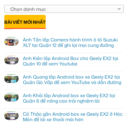
Chọn danh mục
BÀI VIẾT MỚI NHẤT
Anh Tấn lắp Camera hành trình ô tô Suzuki
XL7 tại Quận 12 để ghi lại mọi cung đường
Không
có
Anh Kiên lắp Android Box cho Geely EX2 tại
bình
luận
Quận 10 để xem Youtube
ở
Anh
Không
Tấn
có
Anh Quang lắp Android box xe Geely EX2 tại
lắp
bình
Camera
luận
Quận Gò Vấp để xem YouTube và dẫn đường
hành
ở
trình
Anh
Không
ô
Kiên
có
Anh Khải lắp Android box xe Geely EX2 tại
tô
lắp
bình
Suzuki
Android
luận
Quận 6 để nâng cao trải nghiệm lái
XL7
Box
ở
tại
cho
Anh
Không
Quận
Geely
Quang
có
Cô Thảo gắn Android box xe Geely EX2 ở Hóc
12
EX2
lắp
bình
để
tại
Android
luận
Môn để lái xe thoải mái hơn
ghi
Quận
box
ở
lại
10
xe
Anh
Không