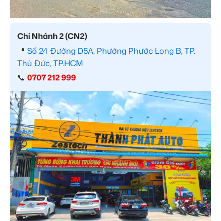
Chi Nhánh 2 (CN2)
📍
Số 24 Đường D5A, Phường Phước Long B, TP.
Thủ Đức, TP.HCM
📞
0707 212 999