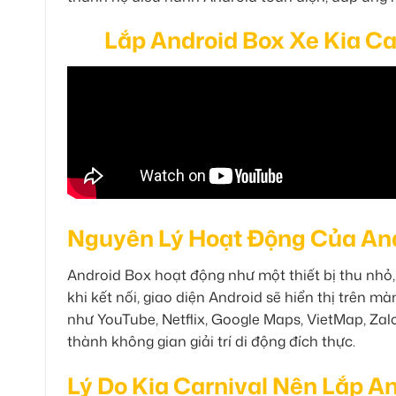
Lắp Android Box Xe Kia Car
Nguyên Lý Hoạt Động Của Andr
Android Box hoạt động như một thiết bị thu nhỏ
khi kết nối, giao diện Android sẽ hiển thị trên 
như YouTube, Netflix, Google Maps, VietMap, Zalo
thành không gian giải trí di động đích thực.
Lý Do Kia Carnival Nên Lắp A