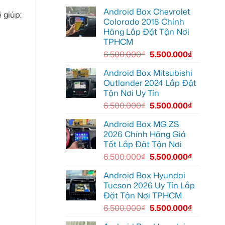
lái
lắp
Môn
Android Box Chevrolet
Android
để
 giúp:
box
lái
Colorado 2018 Chính
xe
xe
Hãng Lắp Đặt Tận Nơi
Geely
thoải
EX2
mái
TPHCM
tại
hơn
Quận
6.500.000
₫
5.500.000
₫
7
để
xem
Android Box Mitsubishi
bản
Outlander 2024 Lắp Đặt
đồ,
YouTube
Tận Nơi Uy Tín
tiện
lợi
6.500.000
₫
5.500.000
₫
hơn
Android Box MG ZS
2026 Chính Hãng Giá
Tốt Lắp Đặt Tận Nơi
6.500.000
₫
5.500.000
₫
Android Box Hyundai
Tucson 2026 Uy Tín Lắp
Đặt Tận Nơi TPHCM
6.500.000
₫
5.500.000
₫