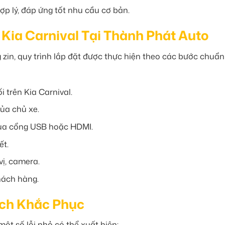
ợp lý, đáp ứng tốt nhu cầu cơ bản.
 Kia Carnival Tại Thành Phát Auto
zin, quy trình lắp đặt được thực hiện theo các bước chuẩn
 trên Kia Carnival.
ủa chủ xe.
qua cổng USB hoặc HDMI.
ết.
vị, camera.
hách hàng.
ch Khắc Phục
 một số lỗi nhỏ có thể xuất hiện: