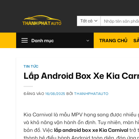
Bỏ
qua
nội
Tìm
kiếm:
dung
Danh mục
TRANG CHỦ
S
TIN TỨC
Lắp Android Box Xe Kia Carn
ĐĂNG VÀO
16/08/2025
BỞI
THANHPHATAUTO
Kia Carnival là mẫu MPV hạng sang được nhiều gi
và khả năng vận hành ổn định. Tuy nhiên, màn hì
bản đồ. Việc
lắp android box xe Kia Carnival
trở 
thành hệ điều hành Android toàn diện, đáp ứng m