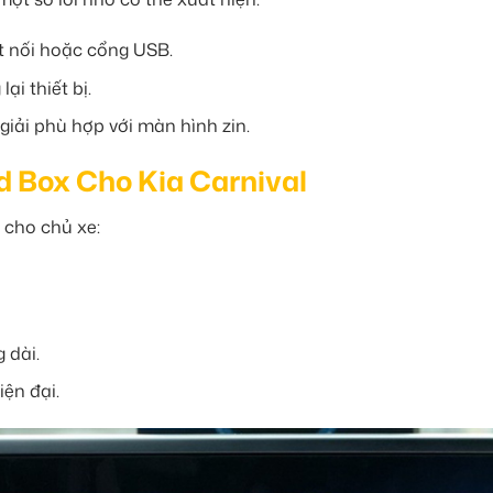
ết nối hoặc cổng USB.
i thiết bị.
iải phù hợp với màn hình zin.
id Box Cho Kia Carnival
 cho chủ xe:
 dài.
iện đại.