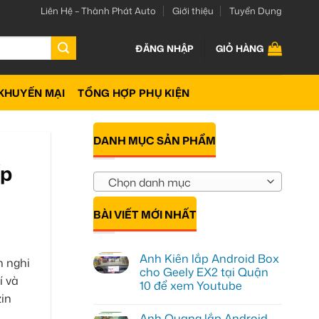
Liên Hệ – Thành Phát Auto
Giới thiệu
Tuyển Dụng
ĐĂNG NHẬP
GIỎ HÀNG
KHUYẾN MẠI
TỔNG HỢP PHỤ KIỆN
DANH MỤC SẢN PHẨM
ấp
Chọn danh mục
BÀI VIẾT MỚI NHẤT
Anh Kiên lắp Android Box
n nghi
cho Geely EX2 tại Quận
í và
10 để xem Youtube
zin
Không
có
Anh Quang lắp Android
bình