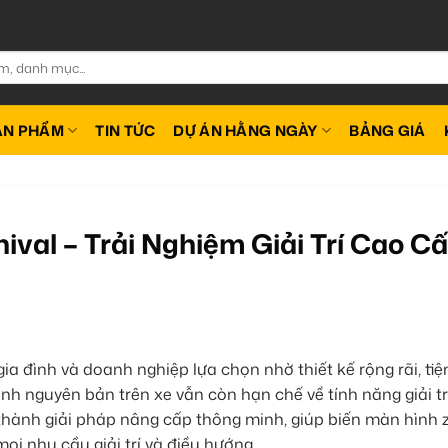
ẢN PHẨM
TIN TỨC
DỰ ÁN HẰNG NGÀY
BẢNG GIÁ
ival – Trải Nghiệm Giải Trí Cao C
a đình và doanh nghiệp lựa chọn nhờ thiết kế rộng rãi, tiệ
nh nguyên bản trên xe vẫn còn hạn chế về tính năng giải tr
thành giải pháp nâng cấp thông minh, giúp biến màn hình 
ọi nhu cầu giải trí và điều hướng.