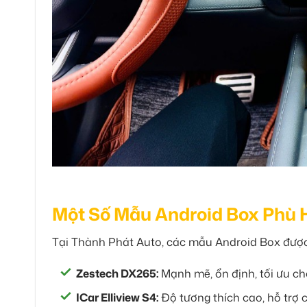
Một Số Mẫu Android Box Phù 
Tại Thành Phát Auto, các mẫu Android Box được 
Zestech DX265:
Mạnh mẽ, ổn định, tối ưu c
ICar Elliview S4:
Độ tương thích cao, hỗ trợ