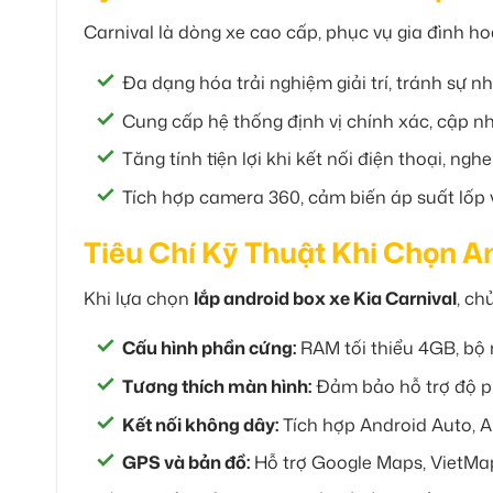
Carnival là dòng xe cao cấp, phục vụ gia đình h
Đa dạng hóa trải nghiệm giải trí, tránh sự n
Cung cấp hệ thống định vị chính xác, cập nh
Tăng tính tiện lợi khi kết nối điện thoại, ng
Tích hợp camera 360, cảm biến áp suất lốp 
Tiêu Chí Kỹ Thuật Khi Chọn A
Khi lựa chọn
lắp android box xe Kia Carnival
, ch
Cấu hình phần cứng:
RAM tối thiểu 4GB, bộ 
Tương thích màn hình:
Đảm bảo hỗ trợ độ phâ
Kết nối không dây:
Tích hợp Android Auto, A
GPS và bản đồ:
Hỗ trợ Google Maps, VietMap,