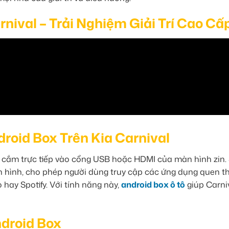
nival – Trải Nghiệm Giải Trí Cao Cấ
oid Box Trên Kia Carnival
, cắm trực tiếp vào cổng USB hoặc HDMI của màn hình zin.
màn hình, cho phép người dùng truy cập các ứng dụng quen 
 hay Spotify. Với tính năng này,
android box ô tô
giúp Carniv
ndroid Box