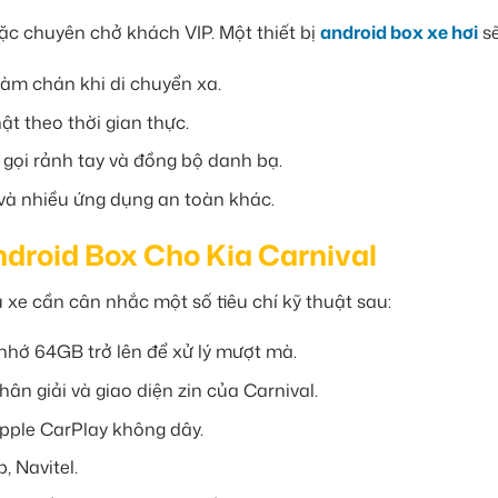
oặc chuyên chở khách VIP. Một thiết bị
android box xe hơi
sẽ
hàm chán khi di chuyển xa.
ật theo thời gian thực.
he gọi rảnh tay và đồng bộ danh bạ.
và nhiều ứng dụng an toàn khác.
ndroid Box Cho Kia Carnival
ủ xe cần cân nhắc một số tiêu chí kỹ thuật sau:
nhớ 64GB trở lên để xử lý mượt mà.
n giải và giao diện zin của Carnival.
pple CarPlay không dây.
 Navitel.