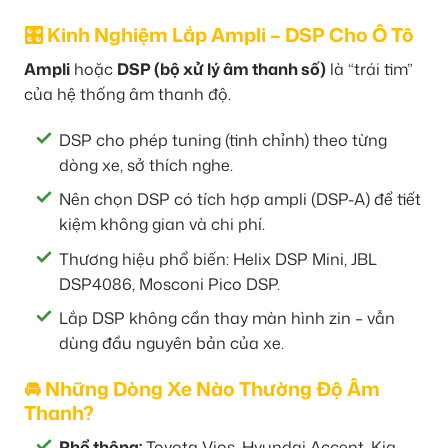
🎛️ Kinh Nghiệm Lắp Ampli – DSP Cho Ô Tô
Ampli
hoặc
DSP (bộ xử lý âm thanh số)
là “trái tim”
của hệ thống âm thanh độ.
DSP cho phép tuning (tinh chỉnh) theo từng
dòng xe, sở thích nghe.
Nên chọn DSP có tích hợp ampli (DSP-A) để tiết
kiệm không gian và chi phí.
Thương hiệu phổ biến: Helix DSP Mini, JBL
DSP4086, Mosconi Pico DSP.
Lắp DSP không cần thay màn hình zin – vẫn
dùng đầu nguyên bản của xe.
🚘 Những Dòng Xe Nào Thường Độ Âm
Thanh?
Phổ thông:
Toyota Vios, Hyundai Accent, Kia