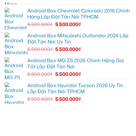
zin
giải
cho
thiếu
trí
Ford
tiện
Everest
Android Box Chevrolet Colorado 2018 Chính
ích
tại
Hãng Lắp Đặt Tận Nơi TPHCM
Thủ
Đức
6.500.000
₫
5.500.000
₫
cần
ánh
sáng
Android Box Mitsubishi Outlander 2024 Lắp
tốt
Đặt Tận Nơi Uy Tín
hơn
6.500.000
₫
5.500.000
₫
Android Box MG ZS 2026 Chính Hãng Giá
Tốt Lắp Đặt Tận Nơi
6.500.000
₫
5.500.000
₫
Android Box Hyundai Tucson 2026 Uy Tín
Lắp Đặt Tận Nơi TPHCM
6.500.000
₫
5.500.000
₫