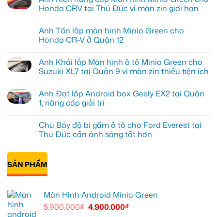
Honda CRV tại Thủ Đức vì màn zin giới hạn
Không
có
Anh Tấn lắp màn hình Minio Green cho
bình
luận
Honda CR-V ở Quận 12
ở
Anh
Không
Kiên
có
Anh Khải lắp Màn hình ô tô Minio Green cho
nâng
bình
cấp
luận
Suzuki XL7 tại Quận 9 vì màn zin thiếu tiện ích
Màn
ở
hình
Anh
Không
Minio
Tấn
có
Anh Đạt lắp Android box Geely EX2 tại Quận
Green
lắp
bình
cho
màn
luận
1, nâng cấp giải trí
Honda
hình
ở
CRV
Minio
Anh
Không
tại
Green
Khải
có
Chú Bảy độ bi gầm ô tô cho Ford Everest tại
Thủ
cho
lắp
bình
Đức
Honda
Màn
luận
Thủ Đức cần ánh sáng tốt hơn
vì
CR-
hình
ở
màn
V
ô
Anh
Không
zin
ở
tô
Đạt
có
giới
Quận
Minio
lắp
bình
hạn
12
Green
Android
SẢN PHẨM
luận
cho
box
ở
Suzuki
Geely
Chú
XL7
EX2
Bảy
tại
tại
độ
Màn Hình Android Minio Green
Quận
Quận
bi
9
1,
gầm
5.900.000
₫
4.900.000
₫
vì
nâng
ô
màn
cấp
tô