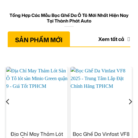
Tổng Hợp Các Mẫu Bọc Ghế Da Ô Tô Mới Nhất Hiện Nay
Tại Thành Phát Auto
SẢN PHẨM MỚI
Xem tất cả
ô
Địa Chỉ May Thảm Lót
Bọc Ghế Da Vinfast VF8