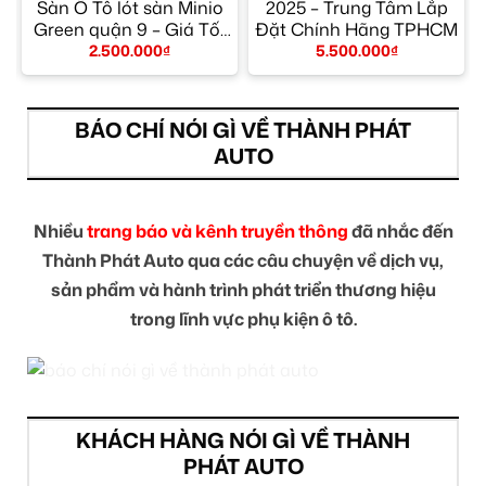
Sàn Ô Tô lót sàn Minio
2025 – Trung Tâm Lắp
Green quận 9 – Giá Tốt
Đặt Chính Hãng TPHCM
TPHCM
2.500.000
₫
5.500.000
₫
BÁO CHÍ NÓI GÌ VỀ THÀNH PHÁT
AUTO
Nhiều
trang báo và kênh truyền thông
đã nhắc đến
Thành Phát Auto qua các câu chuyện về dịch vụ,
sản phẩm và hành trình phát triển thương hiệu
trong lĩnh vực phụ kiện ô tô.
KHÁCH HÀNG NÓI GÌ VỀ THÀNH
PHÁT AUTO