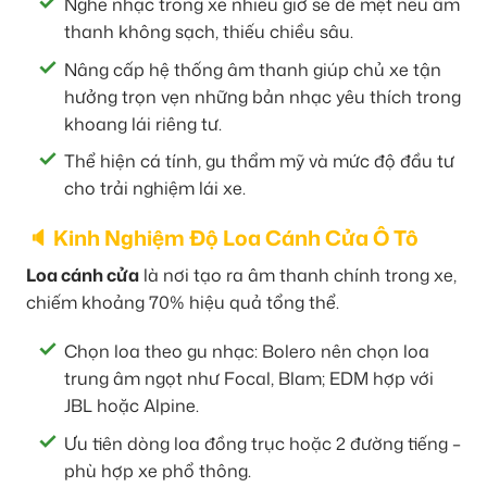
Nghe nhạc trong xe nhiều giờ sẽ dễ mệt nếu âm
thanh không sạch, thiếu chiều sâu.
Nâng cấp hệ thống âm thanh giúp chủ xe tận
hưởng trọn vẹn những bản nhạc yêu thích trong
khoang lái riêng tư.
Thể hiện cá tính, gu thẩm mỹ và mức độ đầu tư
cho trải nghiệm lái xe.
🔈 Kinh Nghiệm Độ Loa Cánh Cửa Ô Tô
Loa cánh cửa
là nơi tạo ra âm thanh chính trong xe,
chiếm khoảng 70% hiệu quả tổng thể.
Chọn loa theo gu nhạc: Bolero nên chọn loa
trung âm ngọt như Focal, Blam; EDM hợp với
JBL hoặc Alpine.
Ưu tiên dòng loa đồng trục hoặc 2 đường tiếng –
phù hợp xe phổ thông.