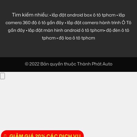
Tìm kiếm nhiều:
•
lắp đặt android box ô tô tphcm
•
lắp
camera 360 độ ô tô gần đây
•
lắp đặt camera hành trình Ô Tô
gần đây
•
lắp đặt màn hình android ô tô tphcm
•
độ đèn ô tô
tphcm
•
độ loa ô tô tphcm
© 2022 Bản quyền thuộc Thành Phát Auto
GIẢM GIÁ 20% CÁC DỊCH VỤ