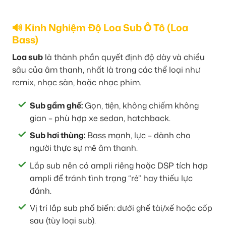
🔊 Kinh Nghiệm Độ Loa Sub Ô Tô (Loa
Bass)
Loa sub
là thành phần quyết định độ dày và chiều
sâu của âm thanh, nhất là trong các thể loại như
remix, nhạc sàn, hoặc nhạc phim.
Sub gầm ghế:
Gọn, tiện, không chiếm không
gian – phù hợp xe sedan, hatchback.
Sub hơi thùng:
Bass mạnh, lực – dành cho
người thực sự mê âm thanh.
Lắp sub nên có ampli riêng hoặc DSP tích hợp
ampli để tránh tình trạng “rè” hay thiếu lực
đánh.
Vị trí lắp sub phổ biến: dưới ghế tài/xế hoặc cốp
sau (tùy loại sub).