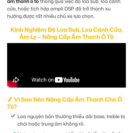
âm thanh ô tô
thông qua việc độ loa sub, loa cánh
cửa, hoặc tích hợp ampli DSP đã trở thành xu
hướng được rất nhiều chủ xe lựa chọn.
Kinh Nghiệm Độ Loa Sub, Loa Cánh Cửa,
Âm Ly – Nâng Cấp Âm Thanh Ô Tô
🎵 Vì Sao Nên Nâng Cấp Âm Thanh Cho Ô
Tô?
Loa nguyên bản thường thiếu dải bass, treble bị
chói hoặc trung âm không rõ.