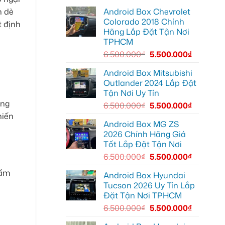
lái
lắp
Môn
Android Box Chevrolet
n dè
Android
để
box
lái
Colorado 2018 Chính
t định
xe
xe
Hãng Lắp Đặt Tận Nơi
Geely
thoải
EX2
mái
TPHCM
tại
hơn
Quận
6.500.000
₫
5.500.000
₫
7
để
xem
Android Box Mitsubishi
bản
Outlander 2024 Lắp Đặt
đồ,
YouTube
Tận Nơi Uy Tín
tiện
ăng
lợi
6.500.000
₫
5.500.000
₫
hơn
hiến
Android Box MG ZS
2026 Chính Hãng Giá
Tốt Lắp Đặt Tận Nơi
6.500.000
₫
5.500.000
₫
hẩm
Android Box Hyundai
Tucson 2026 Uy Tín Lắp
Đặt Tận Nơi TPHCM
6.500.000
₫
5.500.000
₫