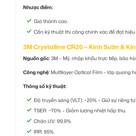
Nhược điểm:
Giá thành cao.
Cần kỹ thuật thi công chính xác để đạt hiệu 
3M Crystalline CR20 – Kính Sườn & Kí
Nguồn gốc:
3M – Mỹ, nhập khẩu trực tiếp, bảo hà
Công nghệ:
Multilayer Optical Film – lớp quang h
Thông số kỹ thuật:
Độ truyền sáng (VLT): ~20% – Giữ sự riêng tư 
TSER: ~70% – Giảm lượng nhiệt hấp thụ.
Chặn UV: 99,9%.
IRR: 95%.