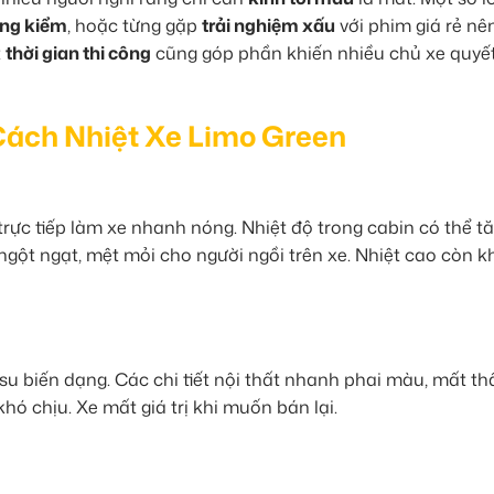
ăng kiểm
, hoặc từng gặp
trải nghiệm xấu
với phim giá rẻ nê
t
thời gian thi công
cũng góp phần khiến nhiều chủ xe quyế
Cách Nhiệt Xe Limo Green
rực tiếp làm xe nhanh nóng. Nhiệt độ trong cabin có thể t
ngột ngạt, mệt mỏi cho người ngồi trên xe. Nhiệt cao còn k
u biến dạng. Các chi tiết nội thất nhanh phai màu, mất t
hó chịu. Xe mất giá trị khi muốn bán lại.