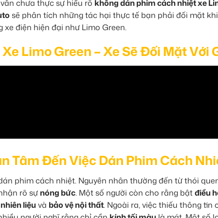
e vẫn chưa thực sự hiểu rõ
không dán phim cách nhiệt xe L
uto
sẽ phân tích những tác hại thực tế bạn phải đối mặt khi
 xe điện hiện đại như Limo Green.
Xe Limo Green – Xe Sẽ Đối Mặt Với 
an Tâm Đến Việc Dán Phim Cách Nhi
 dán phim cách nhiệt. Nguyên nhân thường đến từ thói que
nhận rõ sự
nóng bức
. Một số người còn cho rằng bật
điều 
 nhiên liệu
và
bảo vệ nội thất
. Ngoài ra, việc thiếu thông tin
nhiều người nghĩ rằng chỉ cần
kính tối màu
là mát. Một số l