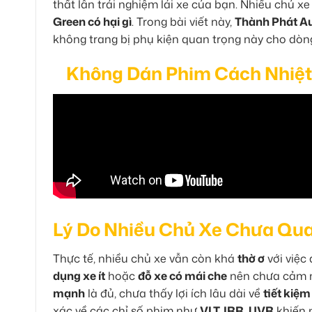
thất lẫn trải nghiệm lái xe của bạn. Nhiều chủ x
Green có hại gì
. Trong bài viết này,
Thành Phát A
không trang bị phụ kiện quan trọng này cho dòng
Không Dán Phim Cách Nhiệt 
Lý Do Nhiều Chủ Xe Chưa Qu
Thực tế, nhiều chủ xe vẫn còn khá
thờ ơ
với việc
dụng xe ít
hoặc
đỗ xe có mái che
nên chưa cảm 
mạnh
là đủ, chưa thấy lợi ích lâu dài về
tiết kiệm
xác về các chỉ số phim như
VLT, IRR, UVR
khiến 