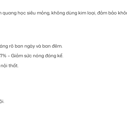
him quang học siêu mỏng, không dùng kim loại, đảm bảo kh
sáng rõ ban ngày và ban đêm.
 97% – Giảm sức nóng đáng kể.
nội thất.
i.