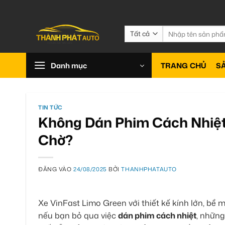
Bỏ
qua
nội
Tìm
kiếm:
dung
Danh mục
TRANG CHỦ
S
TIN TỨC
Không Dán Phim Cách Nhiệt
Chờ?
ĐĂNG VÀO
24/08/2025
BỞI
THANHPHATAUTO
Xe VinFast Limo Green với thiết kế kính lớn, bề 
nếu bạn bỏ qua việc
dán phim cách nhiệt
, những