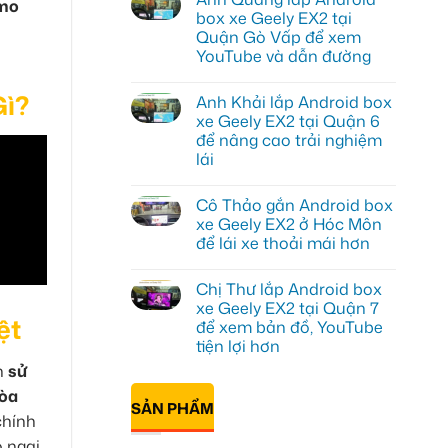
imo
luận
box xe Geely EX2 tại
ở
Quận Gò Vấp để xem
Anh
Kiên
YouTube và dẫn đường
lắp
Android
Không
Box
có
Gì?
Anh Khải lắp Android box
cho
bình
Geely
luận
xe Geely EX2 tại Quận 6
ở
EX2
để nâng cao trải nghiệm
Anh
tại
Quang
Quận
lái
lắp
10
Android
Không
để
box
có
xem
Cô Thảo gắn Android box
xe
bình
Youtube
Geely
luận
xe Geely EX2 ở Hóc Môn
ở
EX2
để lái xe thoải mái hơn
Anh
tại
Khải
Quận
Không
lắp
Gò
có
Android
Vấp
Chị Thư lắp Android box
bình
box
để
luận
xe Geely EX2 tại Quận 7
xe
xem
ở
ệt
Geely
YouTube
để xem bản đồ, YouTube
Cô
EX2
và
Thảo
tiện lợi hơn
tại
dẫn
gắn
Quận
đường
Android
Không
n
sử
6
box
có
để
hòa
xe
bình
nâng
SẢN PHẨM
Geely
luận
cao
 chính
ở
EX2
trải
Chị
ở
nghiệm
o ngại
Thư
Hóc