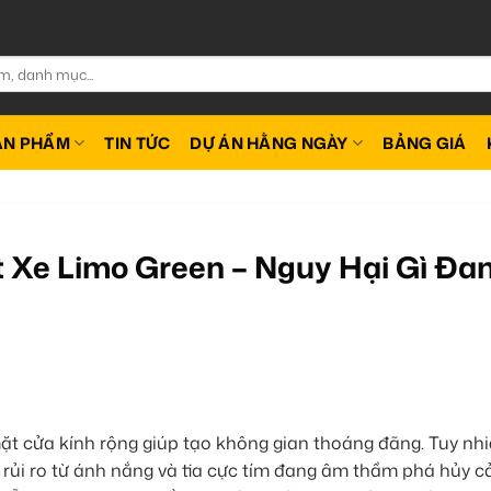
ẢN PHẨM
TIN TỨC
DỰ ÁN HẰNG NGÀY
BẢNG GIÁ
 Xe Limo Green – Nguy Hại Gì Đa
mặt cửa kính rộng giúp tạo không gian thoáng đãng. Tuy nhi
 rủi ro từ ánh nắng và tia cực tím đang âm thầm phá hủy c