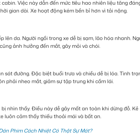
 cabin. Việc này dẫn đến mức tiêu hao nhiên liệu tăng đáng
hời gian dài. Xe hoạt động kém bền bỉ hơn vì tải nặng.
ếp lên da. Người ngồi trong xe dễ bị sạm, lão hóa nhanh. Ng
m cũng ảnh hưởng đến mắt, gây mỏi và chói.
n sát đường. Đặc biệt buổi trưa và chiều dễ bị lóa. Tình tr
ôn phải nheo mắt, giảm sự tập trung khi cầm lái.
bị nhìn thấy. Điều này dễ gây mất an toàn khi dừng đỗ. Kẻ
xe luôn cảm thấy thiếu thoải mái và bất an.
 Dán Phim Cách Nhiệt Có Thật Sự Mát?