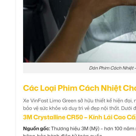
Dán Phim Cách Nhiệt –
Các Loại Phim Cách Nhiệt Ch
Xe VinFast Limo Green sở hữu thiết kế hiện đại, 
bảo vệ sức khỏe và duy trì vẻ đẹp nội thất. Dưới
3M Crystalline CR50 – Kính Lái Cao C
Nguồn gốc:
Thương hiệu 3M (Mỹ) – hơn 100 năm n
hãng, bảo hành điện tử toàn quốc.