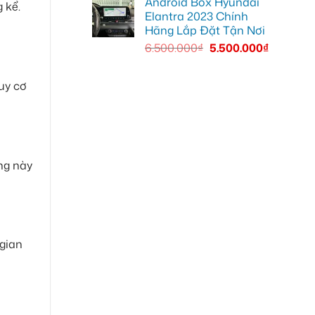
Android Box Hyundai
 kể.
Elantra 2023 Chính
Hãng Lắp Đặt Tận Nơi
6.500.000
₫
5.500.000
₫
uy cơ
ạng này
 gian