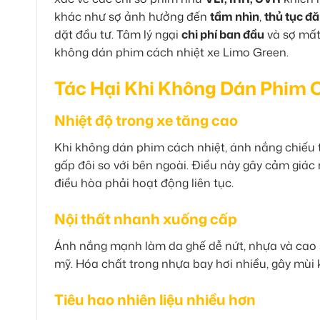
khác như sợ ảnh hưởng đến
tầm nhìn
,
thủ tục đ
dặt đầu tư. Tâm lý ngại
chi phí ban đầu
và sợ mấ
không dán phim cách nhiệt xe Limo Green.
Tác Hại Khi Không Dán Phim 
Nhiệt độ trong xe tăng cao
Khi không dán phim cách nhiệt, ánh nắng chiếu t
gấp đôi so với bên ngoài. Điều này gây cảm giác 
điều hòa phải hoạt động liên tục.
Nội thất nhanh xuống cấp
Ánh nắng mạnh làm da ghế dễ nứt, nhựa và cao s
mỹ. Hóa chất trong nhựa bay hơi nhiều, gây mùi k
Tiêu hao nhiên liệu nhiều hơn