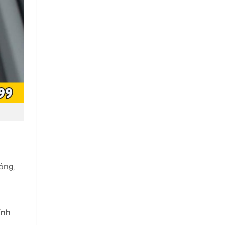
óng,
ính