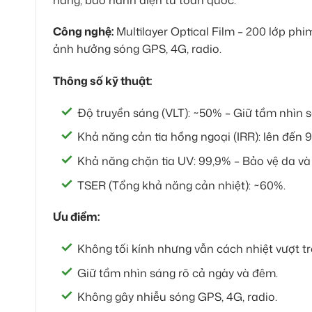
Công nghệ:
Multilayer Optical Film – 200 lớp p
ảnh hưởng sóng GPS, 4G, radio.
Thông số kỹ thuật:
Độ truyền sáng (VLT): ~50% – Giữ tầm nhìn 
Khả năng cản tia hồng ngoại (IRR): lên đến
Khả năng chặn tia UV: 99,9% – Bảo vệ da và 
TSER (Tổng khả năng cản nhiệt): ~60%.
Ưu điểm:
Không tối kính nhưng vẫn cách nhiệt vượt trộ
Giữ tầm nhìn sáng rõ cả ngày và đêm.
Không gây nhiễu sóng GPS, 4G, radio.