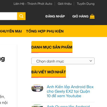
Liên Hệ – Thành Phát Auto
Giới thiệu
Tuyển Dụng
ĐĂNG NHẬP
GIỎ HÀNG
KHUYẾN MẠI
TỔNG HỢP PHỤ KIỆN
DANH MỤC SẢN PHẨM
ng
Chọn danh mục
BÀI VIẾT MỚI NHẤT
Anh Kiên lắp Android Box
cho Geely EX2 tại Quận
10 để xem Youtube
ên,
Không
ả nội
có
Anh Quang lắp Android
bình