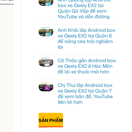
luận
box xe Geely EX2 tại
ở
Quận Gò Vấp để xem
Anh
Kiên
YouTube và dẫn đường
lắp
Android
Không
Box
có
Anh Khải lắp Android box
cho
bình
Geely
luận
xe Geely EX2 tại Quận 6
ở
EX2
để nâng cao trải nghiệm
Anh
tại
Quang
Quận
lái
lắp
10
Android
Không
để
box
có
xem
Cô Thảo gắn Android box
xe
bình
Youtube
Geely
luận
xe Geely EX2 ở Hóc Môn
ở
EX2
để lái xe thoải mái hơn
Anh
tại
Khải
Quận
Không
lắp
Gò
có
Android
Vấp
Chị Thư lắp Android box
bình
box
để
luận
xe Geely EX2 tại Quận 7
xe
xem
ở
Geely
YouTube
để xem bản đồ, YouTube
Cô
EX2
và
Thảo
tiện lợi hơn
tại
dẫn
gắn
Quận
đường
Android
Không
6
box
có
để
xe
bình
nâng
SẢN PHẨM
Geely
luận
cao
ở
EX2
trải
Chị
ở
nghiệm
Thư
Hóc