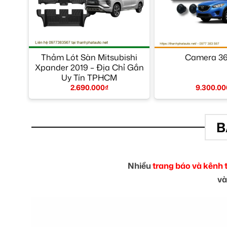
Thảm Lót Sàn Mitsubishi
Camera 36
Xpander 2019 – Địa Chỉ Gắn
Uy Tín TPHCM
2.690.000
₫
9.300.00
B
Nhiều
trang báo và kênh 
và