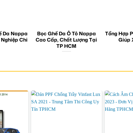
ế Da Nappa
Bọc Ghế Da Ô Tô Nappa
Tổng Hợp P
 Nghiệp Chi
Cao Cấp, Chất Lượng Tại
Giúp 
TP HCM