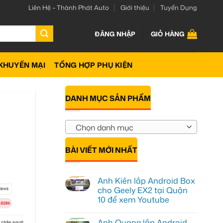
Liên Hệ – Thành Phát Auto
Giới thiệu
Tuyển Dụng
ĐĂNG NHẬP
GIỎ HÀNG
KHUYẾN MẠI
TỔNG HỢP PHỤ KIỆN
DANH MỤC SẢN PHẨM
Chọn danh mục
BÀI VIẾT MỚI NHẤT
Anh Kiên lắp Android Box
cho Geely EX2 tại Quận
10 để xem Youtube
Không
có
Anh Quang lắp Android
bình