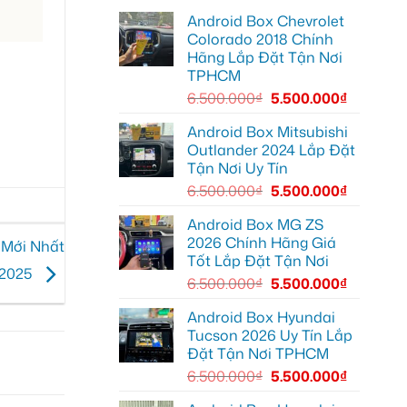
lái
lắp
Môn
Android Box Chevrolet
Android
để
box
lái
Colorado 2018 Chính
xe
xe
Hãng Lắp Đặt Tận Nơi
Geely
thoải
EX2
mái
TPHCM
tại
hơn
Quận
6.500.000
₫
5.500.000
₫
7
để
xem
Android Box Mitsubishi
bản
Outlander 2024 Lắp Đặt
đồ,
YouTube
Tận Nơi Uy Tín
tiện
lợi
6.500.000
₫
5.500.000
₫
hơn
Android Box MG ZS
2026 Chính Hãng Giá
 Mới Nhất
Tốt Lắp Đặt Tận Nơi
2025
6.500.000
₫
5.500.000
₫
Android Box Hyundai
Tucson 2026 Uy Tín Lắp
Đặt Tận Nơi TPHCM
6.500.000
₫
5.500.000
₫