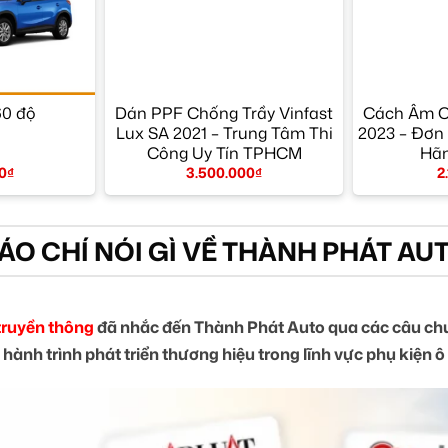
0 độ
Dán PPF Chống Trầy Vinfast
Cách Âm 
Lux SA 2021 – Trung Tâm Thi
2023 – Đơn 
Công Uy Tín TPHCM
Hã
0
₫
3.500.000
₫
2
ÁO CHÍ NÓI GÌ VỀ THÀNH PHÁT AU
truyền thông
đã nhắc đến Thành Phát Auto qua các câu chu
 hành trình phát triển thương hiệu trong lĩnh vực phụ kiện ô 