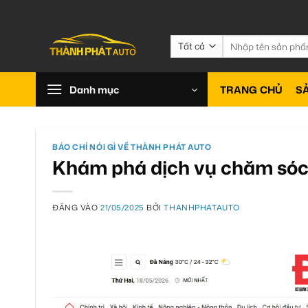
Bỏ
qua
nội
Tìm
kiếm:
dung
Danh mục
TRANG CHỦ
S
BÁO CHÍ NÓI GÌ VỀ THÀNH PHÁT AUTO
Khám phá dịch vụ chăm sóc 
ĐĂNG VÀO
21/05/2025
BỞI
THANHPHATAUTO