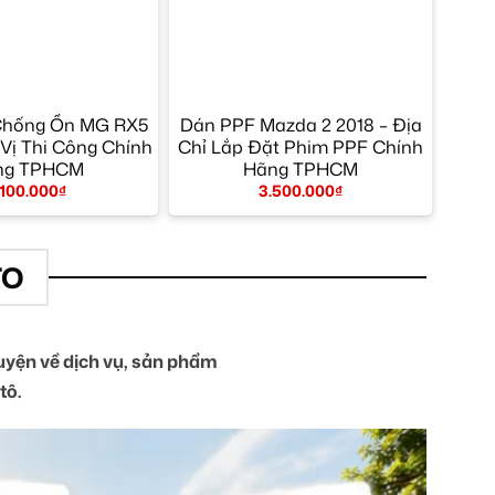
Chống Ồn MG RX5
Dán PPF Mazda 2 2018 – Địa
Vị Thi Công Chính
Chỉ Lắp Đặt Phim PPF Chính
ng TPHCM
Hãng TPHCM
.100.000
₫
3.500.000
₫
TO
yện về dịch vụ, sản phẩm
tô.