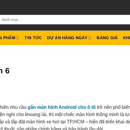
N PHẨM
TIN TỨC
DỰ ÁN HẰNG NGÀY
BẢNG GIÁ
KH
n 6
khiến nhu cầu
gắn màn hình Android cho ô tô
trở nên phổ biế
iện nghi cho khoang lái, thì một chiếc màn hình thông minh là l
 và lắp đặt màn hình xe hơi tại TP.HCM – hiện đã triển khai dị
ỹ thuật, sản phẩm chính hãng và bảo hành lâu dài.