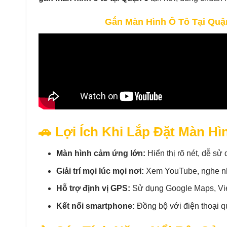
Gắn Màn Hình Ô Tô Tại Quận
🚗 Lợi Ích Khi Lắp Đặt Màn H
Màn hình cảm ứng lớn:
Hiển thị rõ nét, dễ sử 
Giải trí mọi lúc mọi nơi:
Xem YouTube, nghe nhạ
Hỗ trợ định vị GPS:
Sử dụng Google Maps, Viet
Kết nối smartphone:
Đồng bộ với điện thoại qu