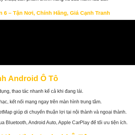
 6 – Tận Nơi, Chính Hãng, Giá Cạnh Tranh
ình Android Ô Tô
dụng, thao tác nhanh kể cả khi đang lái.
c, kết nối mạng ngay trên màn hình trung tâm.
Map giúp di chuyển thuận lợi tại nội thành và ngoại thành.
a Bluetooth, Android Auto, Apple CarPlay để tối ưu tiện ích.