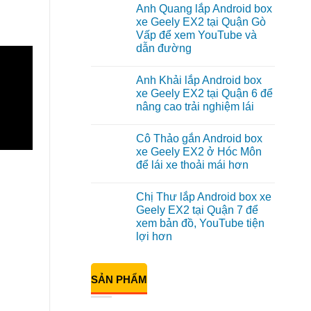
có
Anh Quang lắp Android box
bình
luận
xe Geely EX2 tại Quận Gò
ở
Vấp để xem YouTube và
Anh
Kiên
dẫn đường
lắp
Android
Không
Box
có
Anh Khải lắp Android box
cho
bình
Geely
luận
xe Geely EX2 tại Quận 6 để
ở
EX2
nâng cao trải nghiệm lái
Anh
tại
Quang
Quận
Không
lắp
10
có
Android
để
Cô Thảo gắn Android box
bình
box
xem
luận
xe Geely EX2 ở Hóc Môn
xe
Youtube
ở
Geely
để lái xe thoải mái hơn
Anh
EX2
Khải
tại
Không
lắp
Quận
có
Android
Chị Thư lắp Android box xe
Gò
bình
box
Vấp
luận
Geely EX2 tại Quận 7 để
xe
ở
để
Geely
xem bản đồ, YouTube tiện
Cô
xem
EX2
Thảo
YouTube
lợi hơn
tại
gắn
và
Quận
Android
Không
dẫn
6
box
có
đường
để
xe
bình
nâng
SẢN PHẨM
Geely
luận
cao
ở
EX2
trải
Chị
ở
nghiệm
Thư
Hóc
lái