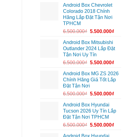
lắp
Môn
Android Box Chevrolet
Android
để
box
lái
Colorado 2018 Chính
xe
xe
Hãng Lắp Đặt Tận Nơi
Geely
thoải
EX2
mái
TPHCM
tại
hơn
Quận
6.500.000
₫
5.500.000
₫
7
để
xem
Android Box Mitsubishi
bản
Outlander 2024 Lắp Đặt
đồ,
YouTube
Tận Nơi Uy Tín
tiện
lợi
6.500.000
₫
5.500.000
₫
hơn
Android Box MG ZS 2026
Chính Hãng Giá Tốt Lắp
Đặt Tận Nơi
6.500.000
₫
5.500.000
₫
Android Box Hyundai
Tucson 2026 Uy Tín Lắp
Đặt Tận Nơi TPHCM
6.500.000
₫
5.500.000
₫
Android Box Hyundai