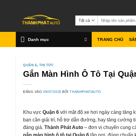
Bỏ
qua
Tìm
nội
kiếm:
dung
Danh mục
TRANG CHỦ
SẢ
QUẬN 6
,
TIN TỨC
Gắn Màn Hình Ô Tô Tại Quậ
ĐĂNG VÀO
09/07/2025
BỞI
THANHPHATAUTO
Khu vực
Quận 6
với mật độ xe hơi ngày càng tăng 
bạn cần giải trí, hỗ trợ dẫn đường, hay tăng cường t
đáng giá.
Thành Phát Auto
– đơn vị chuyên cung cấp
gắn màn hình ô tô tại Quận 6
tận nơi, đúng chuẩn k