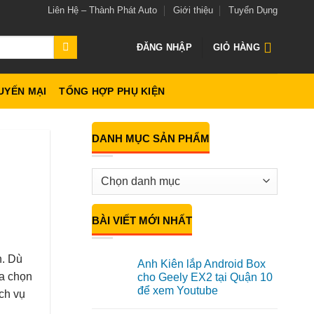
Liên Hệ – Thành Phát Auto
Giới thiệu
Tuyển Dụng
ĐĂNG NHẬP
GIỎ HÀNG
UYẾN MẠI
TỔNG HỢP PHỤ KIỆN
DANH MỤC SẢN PHẨM
BÀI VIẾT MỚI NHẤT
n. Dù
Anh Kiên lắp Android Box
ựa chọn
cho Geely EX2 tại Quận 10
để xem Youtube
ch vụ
Không