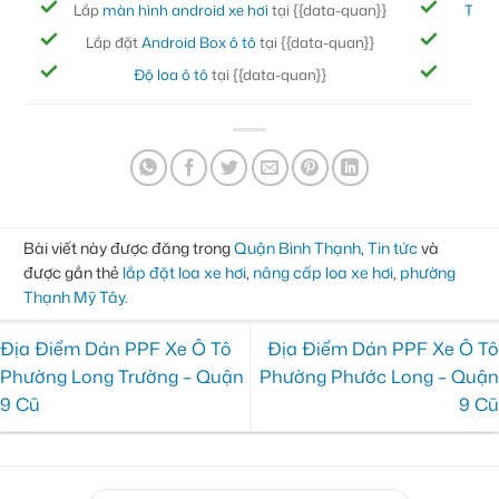
Lắp
màn hình android xe hơi
tại {{data-quan}}
Thảm
Lắp đặt
Android Box ô tô
tại {{data-quan}}
Bọc
Độ loa ô tô
tại {{data-quan}}
Đ
Bài viết này được đăng trong
Quận Bình Thạnh
,
Tin tức
và
được gắn thẻ
lắp đặt loa xe hơi
,
nâng cấp loa xe hơi
,
phường
Thạnh Mỹ Tây
.
Địa Điểm Dán PPF Xe Ô Tô
Địa Điểm Dán PPF Xe Ô Tô
Phường Long Trường – Quận
Phường Phước Long – Quận
9 Cũ
9 Cũ