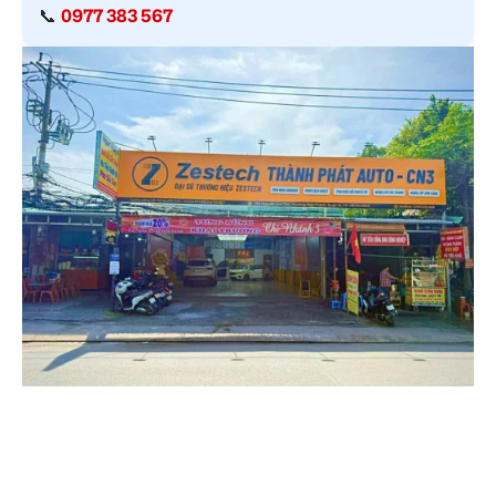
📞
0977 383 567