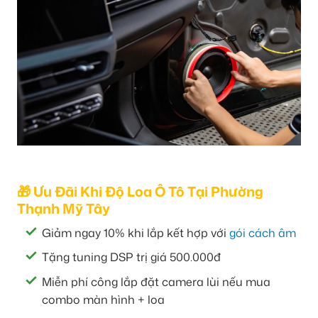
🎁 Ưu Đãi Khi Độ Loa Ô Tô Tại Phường
Thạnh Mỹ Tây
Giảm ngay 10% khi lắp kết hợp với
gói cách âm
Tặng tuning DSP trị giá 500.000đ
Miễn phí công lắp đặt camera lùi nếu mua
combo màn hình + loa