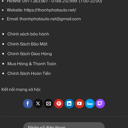
Hotline:
0977.383.567
-
0788.212.999
(7:00-22:00)
Website:
https://thanhphatauto.net/
Email:
thanhphatauto.net@gmail.com
Chính sách bảo hành
Chính Sách Bảo Mật
Chính Sách Giao Hàng
Mua Hàng & Thanh Toán
Chính Sách Hoàn Tiền
Kết nối mạng xã hội: