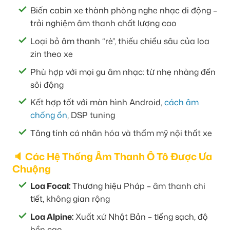
Biến cabin xe thành phòng nghe nhạc di động –
trải nghiệm âm thanh chất lượng cao
Loại bỏ âm thanh “rè”, thiếu chiều sâu của loa
zin theo xe
Phù hợp với mọi gu âm nhạc: từ nhẹ nhàng đến
sôi động
Kết hợp tốt với màn hình Android,
cách âm
chống ồn
, DSP tuning
Tăng tính cá nhân hóa và thẩm mỹ nội thất xe
🔈 Các Hệ Thống Âm Thanh Ô Tô Được Ưa
Chuộng
Loa Focal:
Thương hiệu Pháp – âm thanh chi
tiết, không gian rộng
Loa Alpine:
Xuất xứ Nhật Bản – tiếng sạch, độ
bền cao