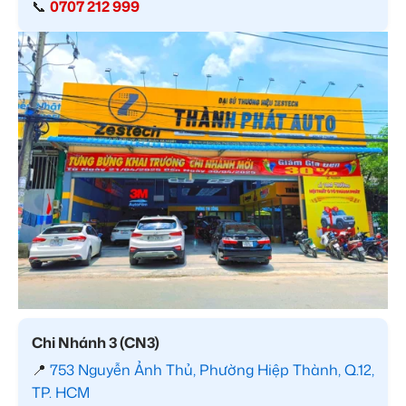
📞
0707 212 999
Chi Nhánh 3 (CN3)
📍
753 Nguyễn Ảnh Thủ, Phường Hiệp Thành, Q.12,
TP. HCM