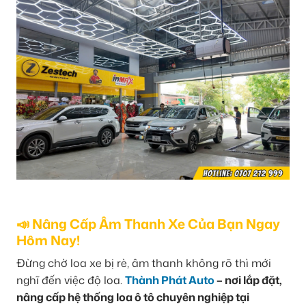
📣 Nâng Cấp Âm Thanh Xe Của Bạn Ngay
Hôm Nay!
Đừng chờ loa xe bị rè, âm thanh không rõ thì mới
nghĩ đến việc độ loa.
Thành Phát Auto
– nơi lắp đặt,
nâng cấp hệ thống loa ô tô chuyên nghiệp tại