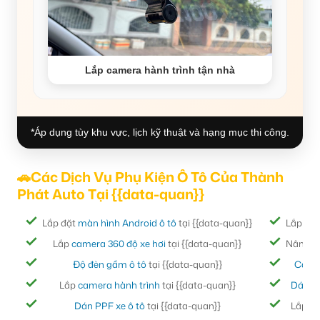
Lắp camera hành trình tận nhà
*Áp dụng tùy khu vực, lịch kỹ thuật và hạng mục thi công.
🚗Các Dịch Vụ Phụ Kiện Ô Tô Của Thành
Phát Auto Tại {{data-quan}}
Lắp đặt
màn hình Android ô tô
tại {{data-quan}}
Lắp đặ
Lắp
camera 360 độ xe hơi
tại {{data-quan}}
Nâng cấ
Độ đèn gầm ô tô
tại {{data-quan}}
Cách
Lắp
camera hành trình
tại {{data-quan}}
Dán ph
Dán PPF xe ô tô
tại {{data-quan}}
Lắp đ