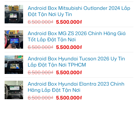
đường
Youtube
tại
Quận
Android Box Mitsubishi Outlander 2024 Lắp
Gò
Đặt Tận Nơi Uy Tín
Vấp
để
6.500.000
₫
5.500.000
₫
xem
YouTube
và
Android Box MG ZS 2026 Chính Hãng Giá
dẫn
Tốt Lắp Đặt Tận Nơi
đường
6.500.000
₫
5.500.000
₫
Android Box Hyundai Tucson 2026 Uy Tín
Lắp Đặt Tận Nơi TPHCM
6.500.000
₫
5.500.000
₫
Android Box Hyundai Elantra 2023 Chính
Hãng Lắp Đặt Tận Nơi
6.500.000
₫
5.500.000
₫