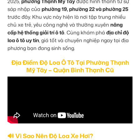
2025,
phường Thạnh Mỹ Tây
được hình thành từ sự
sáp nhập của
phường 19, phường 22 và phường 25
trước đây. Khu vực này hiện là nơi tập trung nhiều
chủ xe trẻ, yêu công nghệ và thường xuyên
nâng
cấp hệ thống giải trí ô tô
. Cùng khám phá
địa chỉ độ
loa ô tô uy tín
, giá tốt và chuyên nghiệp ngay tại địa
phương bạn đang sinh sống.
Địa Điểm Độ Loa Ô Tô Tại Phường Thạnh
Mỹ Tây – Quận Bình Thạnh Cũ
🔊 Vì Sao Nên Độ Loa Xe Hơi?