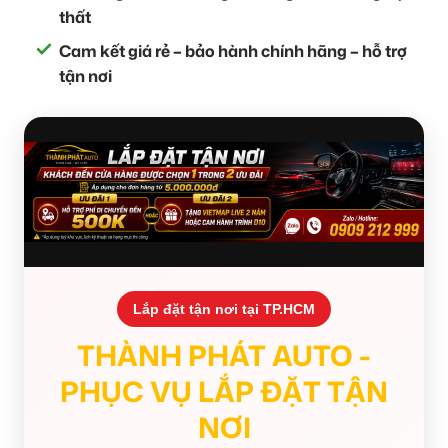
thất
Cam kết giá rẻ – bảo hành chính hãng – hỗ trợ
tận nơi
Lắp đặt tận nơi tại TP.HCM
THÀNH PHÁT AUTO -
PHỤC VỤ LẮP ĐẶT TẬN
NƠI