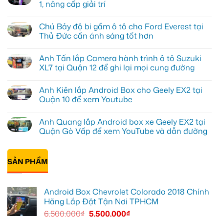
1, nâng cấp giải trí
Không
có
Chú Bảy độ bi gầm ô tô cho Ford Everest tại
bình
luận
Thủ Đức cần ánh sáng tốt hơn
ở
Anh
Không
Đạt
có
Anh Tấn lắp Camera hành trình ô tô Suzuki
lắp
bình
Android
luận
XL7 tại Quận 12 để ghi lại mọi cung đường
box
ở
Geely
Chú
Không
EX2
Bảy
có
Anh Kiên lắp Android Box cho Geely EX2 tại
tại
độ
bình
Quận
bi
luận
Quận 10 để xem Youtube
1,
gầm
ở
nâng
ô
Anh
Không
cấp
tô
Tấn
có
Anh Quang lắp Android box xe Geely EX2 tại
giải
cho
lắp
bình
trí
Ford
Camera
luận
Quận Gò Vấp để xem YouTube và dẫn đường
Everest
hành
ở
tại
trình
Anh
Không
Thủ
ô
Kiên
có
Đức
tô
lắp
bình
cần
Suzuki
Android
SẢN PHẨM
luận
ánh
XL7
Box
ở
sáng
tại
cho
Anh
tốt
Quận
Geely
Quang
hơn
12
EX2
lắp
Android Box Chevrolet Colorado 2018 Chính
để
tại
Android
ghi
Quận
box
Hãng Lắp Đặt Tận Nơi TPHCM
lại
10
xe
mọi
để
Geely
6.500.000
₫
5.500.000
₫
cung
xem
EX2