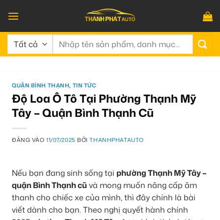
Bỏ
qua
nội
Tìm
dung
kiếm:
QUẬN BÌNH THẠNH
,
TIN TỨC
Độ Loa Ô Tô Tại Phường Thạnh Mỹ
Tây – Quận Bình Thạnh Cũ
ĐĂNG VÀO
11/07/2025
BỞI
THANHPHATAUTO
Nếu bạn đang sinh sống tại
phường Thạnh Mỹ Tây –
quận Bình Thạnh cũ
và mong muốn nâng cấp âm
thanh cho chiếc xe của mình, thì đây chính là bài
viết dành cho bạn. Theo nghị quyết hành chính