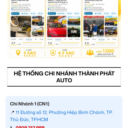
HỆ THỐNG CHI NHÁNH THÀNH PHÁT
AUTO
Chi Nhánh 1 (CN1)
📍
11 Đường số 12, Phường Hiệp Bình Chánh, TP.
Thủ Đức, TP.HCM
📞
0909 212 999