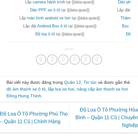
Lắp
camera hành trình
tại {{data-quan}}
Dán phim c
Dán PPF xe ô tô
tại {{data-quan}}
Lắp đặt
phụ
Lắp
màn hình android xe hơi
tại {{data-quan}}
Thảm lót 
Lắp đặt
Android Box ô tô
tại {{data-quan}}
Bọc ghế 
Độ loa ô tô
tại {{data-quan}}
Độ đèn
Bài viết này được đăng trong
Quận 12
,
Tin tức
và được gắn thẻ
độ âm thanh xe ô tô
,
lắp loa xe hơi
,
nâng cấp âm thanh xe hơi
Đông Hưng Thịnh
.
Độ Loa Ô Tô Phường Hòa
Độ Loa Ô Tô Phường Phú Thọ
Bình – Quận 11 Cũ | Chuyên
– Quận 11 Cũ | Chính Hãng
Nghiệp