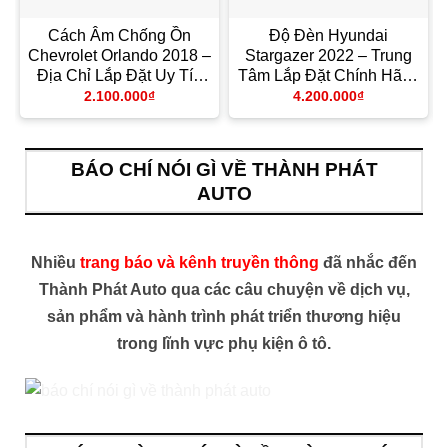
Cách Âm Chống Ồn
Độ Đèn Hyundai
Chevrolet Orlando 2018 –
Stargazer 2022 – Trung
Địa Chỉ Lắp Đặt Uy Tín
Tâm Lắp Đặt Chính Hãng
TPHCM
Giá Tốt TPHCM
2.100.000
₫
4.200.000
₫
BÁO CHÍ NÓI GÌ VỀ THÀNH PHÁT
AUTO
Nhiều
trang báo và kênh truyền thông
đã nhắc đến
Thành Phát Auto qua các câu chuyện về dịch vụ,
sản phẩm và hành trình phát triển thương hiệu
trong lĩnh vực phụ kiện ô tô.