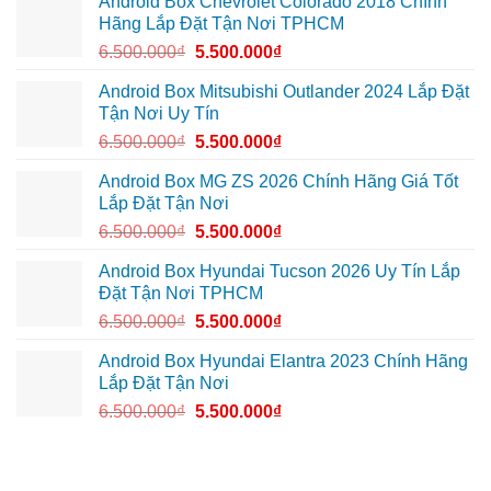
Android Box Chevrolet Colorado 2018 Chính
để
tại
Android
ghi
Quận
box
Hãng Lắp Đặt Tận Nơi TPHCM
lại
10
xe
mọi
để
Geely
6.500.000
₫
5.500.000
₫
cung
xem
EX2
đường
Youtube
tại
Quận
Android Box Mitsubishi Outlander 2024 Lắp Đặt
Gò
Tận Nơi Uy Tín
Vấp
để
6.500.000
₫
5.500.000
₫
xem
YouTube
và
Android Box MG ZS 2026 Chính Hãng Giá Tốt
dẫn
Lắp Đặt Tận Nơi
đường
6.500.000
₫
5.500.000
₫
Android Box Hyundai Tucson 2026 Uy Tín Lắp
Đặt Tận Nơi TPHCM
6.500.000
₫
5.500.000
₫
Android Box Hyundai Elantra 2023 Chính Hãng
Lắp Đặt Tận Nơi
6.500.000
₫
5.500.000
₫