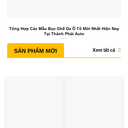
Tổng Hợp Các Mẫu Bọc Ghế Da Ô Tô Mới Nhất Hiện Nay
S
Tại Thành Phát Auto
Xem tất cả
SẢN PHẨM MỚI