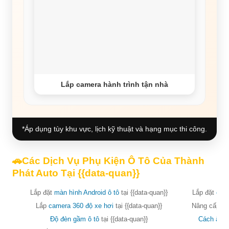
Lắp camera hành trình tận nhà
*Áp dụng tùy khu vực, lịch kỹ thuật và hạng mục thi công.
🚗Các Dịch Vụ Phụ Kiện Ô Tô Của Thành
Phát Auto Tại {{data-quan}}
Lắp đặt
màn hình Android ô tô
tại {{data-quan}}
Lắp đặt
came
Lắp
camera 360 độ xe hơi
tại {{data-quan}}
Nâng cấp ghế
Độ đèn gầm ô tô
tại {{data-quan}}
Cách âm 