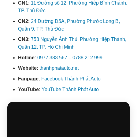
CN1:
11 Đường số 12, Phường Hiệp Bình Chánh,
TP. Thủ Đức
CN2:
24 Đường D5A, Phường Phước Long B,
Quận 9, TP. Thủ Đức
CN3:
753 Nguyễn Ảnh Thủ, Phường Hiệp Thành,
Quận 12, TP. Hồ Chí Minh
Hotline:
0977 383 567
–
0788 212 999
Website:
thanhphatauto.net
Fanpage:
Facebook Thành Phát Auto
YouTube:
YouTube Thành Phát Auto