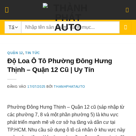
Bỏ
qua
nội
Tìm
dung
kiếm:
QUẬN 12
,
TIN TỨC
Độ Loa Ô Tô Phường Đông Hưng
Thịnh – Quận 12 Cũ | Uy Tín
ĐĂNG VÀO
17/07/2025
BỞI
THANHPHATAUTO
Phường Đông Hưng Thịnh – Quận 12 cũ (sáp nhập từ
các phường 7, 8 và một phần phường 5) là khu vực
phát triển mạnh mẽ về cơ sở hạ tầng và dân cư tại
TP.HCM. Nhu cầu sử dụng ô tô cá nhân ở khu vực này