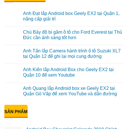
Anh Đạt lắp Android box Geely EX2 tại Quận 1,
nâng cấp giải trí
Không
có
Chú Bảy độ bi gầm ô tô cho Ford Everest tại Thủ
bình
luận
Đức cần ánh sáng tốt hơn
ở
Anh
Không
Đạt
có
Anh Tấn lắp Camera hành trình ô tô Suzuki XL7
lắp
bình
Android
luận
tại Quận 12 để ghi lại mọi cung đường
box
ở
Geely
Chú
Không
EX2
Bảy
có
Anh Kiên lắp Android Box cho Geely EX2 tại
tại
độ
bình
Quận
bi
luận
Quận 10 để xem Youtube
1,
gầm
ở
nâng
ô
Anh
Không
cấp
tô
Tấn
có
Anh Quang lắp Android box xe Geely EX2 tại
giải
cho
lắp
bình
trí
Ford
Camera
luận
Quận Gò Vấp để xem YouTube và dẫn đường
Everest
hành
ở
tại
trình
Anh
Không
Thủ
ô
Kiên
có
Đức
tô
lắp
bình
cần
Suzuki
Android
SẢN PHẨM
luận
ánh
XL7
Box
ở
sáng
tại
cho
Anh
tốt
Quận
Geely
Quang
hơn
12
EX2
lắp