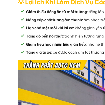
💡 Lợi Ích Khi Làm Dịch Vụ C
Giảm thiểu tiếng ồn từ môi trường:
tiếng lốp 
Nâng cấp chất lượng âm thanh:
âm nhạc trở 
Hạn chế mệt mỏi khi lái xe:
không gian yên tĩ
Tăng độ bền nội thất:
tránh hiện tượng rung 
Giảm tiêu hao nhiên liệu gián tiếp:
nhờ hệ th
Tăng giá trị xe:
xe được cách âm tốt thường 