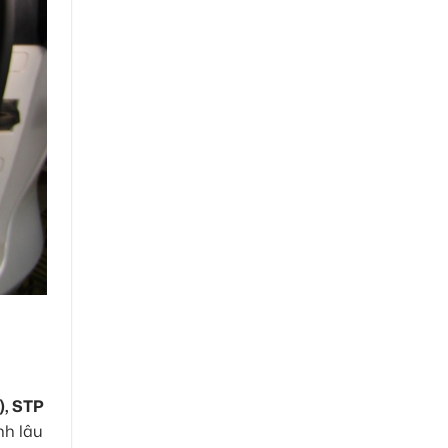
, STP
nh lâu