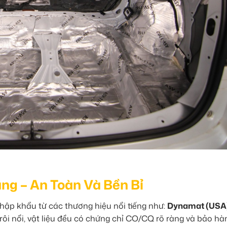
ãng – An Toàn Và Bền Bỉ
hập khẩu từ các thương hiệu nổi tiếng như:
Dynamat (USA)
ôi nổi, vật liệu đều có chứng chỉ CO/CQ rõ ràng và bảo hà