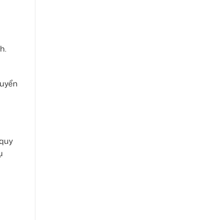
h.
huyển
 quy
ụ