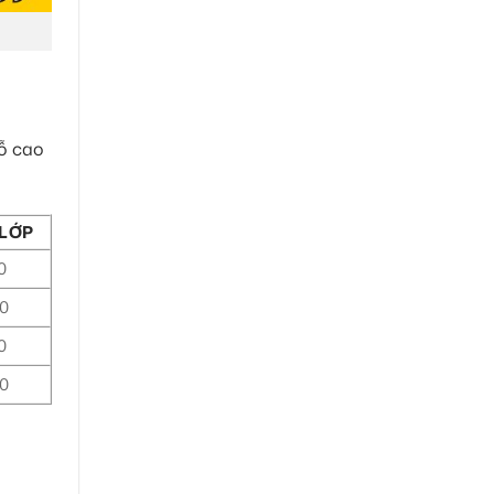
hỗ cao
 LỚP
0
00
0
00