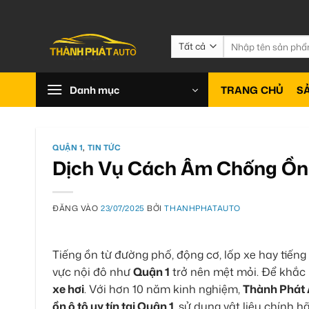
Bỏ
qua
nội
Tìm
kiếm:
dung
Danh mục
TRANG CHỦ
S
QUẬN 1
,
TIN TỨC
Dịch Vụ Cách Âm Chống Ồn 
ĐĂNG VÀO
23/07/2025
BỞI
THANHPHATAUTO
Tiếng ồn từ đường phố, động cơ, lốp xe hay tiếng 
vực nội đô như
Quận 1
trở nên mệt mỏi. Để khắc 
xe hơi
. Với hơn 10 năm kinh nghiệm,
Thành Phát
ồn ô tô uy tín tại Quận 1
, sử dụng vật liệu chính 