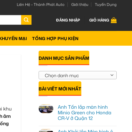
Liên Hệ – Thành Phát Auto
Giới thiệu
Tuyển Dụng
ĐĂNG NHẬP
GIỎ HÀNG
KHUYẾN MẠI
TỔNG HỢP PHỤ KIỆN
DANH MỤC SẢN PHẨM
Chọn danh mục
BÀI VIẾT MỚI NHẤT
Anh Tấn lắp màn hình
ại khu
Minio Green cho Honda
h âm
CR-V ở Quận 12
hống
Không
có
Anh Khải lắp Màn hình ô
bình