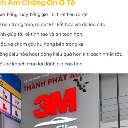
ách Âm Chống Ồn Ô Tô
xe, tiếng máy, tiếng gió… bị triệt tiêu rõ rệt.
nên trong trẻo, rõ nét khi kết hợp với độ loa ô tô.
nh giúp tài xế tỉnh táo và an toàn hơn.
lắc, va chạm gây hư hỏng bên trong xe.
ống điều hòa hoạt động hiệu quả hơn khi cách nhiệt tốt.
được khách mua lại đánh giá cao hơn.