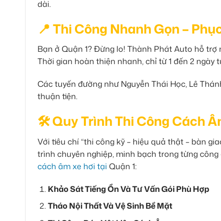
dài.
📍 Thi Công Nhanh Gọn – Phụ
Bạn ở Quận 1? Đừng lo! Thành Phát Auto hỗ trợ nh
Thời gian hoàn thiện nhanh, chỉ từ 1 đến 2 ngày t
Các tuyến đường như Nguyễn Thái Học, Lê Thánh
thuận tiện.
🛠️ Quy Trình Thi Công Cách 
Với tiêu chí “thi công kỹ – hiệu quả thật – bàn 
trình chuyên nghiệp, minh bạch trong từng công 
cách âm xe hơi tại
Quận 1:
Khảo Sát Tiếng Ồn Và Tư Vấn Gói Phù Hợp
Tháo Nội Thất Và Vệ Sinh Bề Mặt