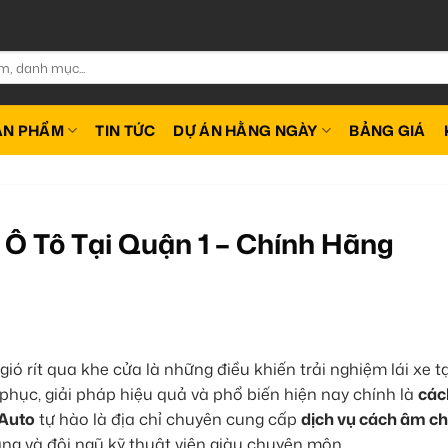
ẢN PHẨM
TIN TỨC
DỰ ÁN HẰNG NGÀY
BẢNG GIÁ
Ô Tô Tại Quận 1 – Chính Hãng
gió rít qua khe cửa là những điều khiến trải nghiệm lái xe t
phục, giải pháp hiệu quả và phổ biến hiện nay chính là
các
 Auto
tự hào là địa chỉ chuyên cung cấp
dịch vụ cách âm c
hãng và đội ngũ kỹ thuật viên giàu chuyên môn.