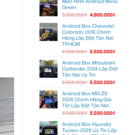
Màn Hình Android Minio
Camera
Thủ
hành
Đức
Green
trình
cần
ô
ánh
5.900.000
₫
4.900.000
₫
tô
sáng
Suzuki
tốt
XL7
hơn
Android Box Chevrolet
tại
Colorado 2018 Chính
Quận
12
Hãng Lắp Đặt Tận Nơi
để
TPHCM
ghi
lại
6.500.000
₫
5.500.000
₫
mọi
cung
đường
Android Box Mitsubishi
Outlander 2024 Lắp Đặt
Tận Nơi Uy Tín
6.500.000
₫
5.500.000
₫
Android Box MG ZS
2026 Chính Hãng Giá
Tốt Lắp Đặt Tận Nơi
6.500.000
₫
5.500.000
₫
Android Box Hyundai
Tucson 2026 Uy Tín Lắp