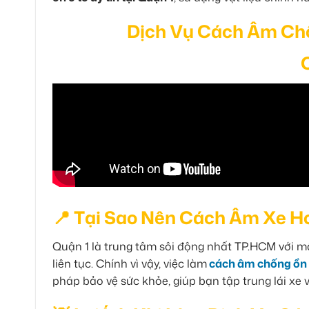
Dịch Vụ Cách Âm Chốn
📍 Tại Sao Nên Cách Âm Xe Hơ
Quận 1 là trung tâm sôi động nhất TP.HCM với mậ
liên tục. Chính vì vậy, việc làm
cách âm chống ồn 
pháp bảo vệ sức khỏe, giúp bạn tập trung lái xe 