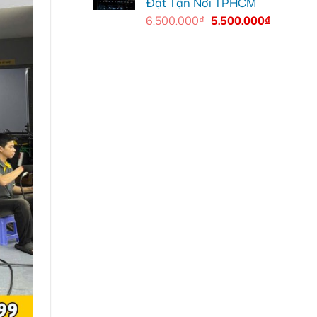
Đặt Tận Nơi TPHCM
6.500.000
₫
5.500.000
₫