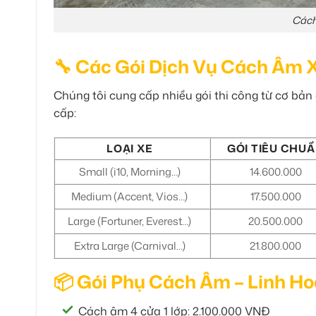
Cách
🔧 Các Gói Dịch Vụ Cách Âm X
Chúng tôi cung cấp nhiều gói thi công từ cơ bản
cấp:
LOẠI XE
GÓI TIÊU CHU
Small (i10, Morning…)
14.600.000
Medium (Accent, Vios…)
17.500.000
Large (Fortuner, Everest…)
20.500.000
Extra Large (Carnival…)
21.800.000
📦 Gói Phụ Cách Âm – Linh H
Cách âm 4 cửa 1 lớp: 2.100.000 VNĐ