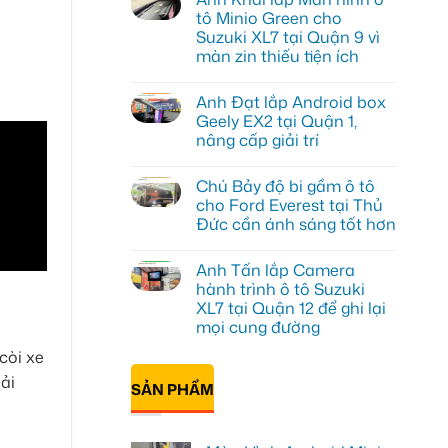
luận
tô Minio Green cho
ở
Suzuki XL7 tại Quận 9 vì
Anh
Tấn
màn zin thiếu tiện ích
lắp
màn
Không
hình
có
Anh Đạt lắp Android box
Minio
bình
Green
luận
Geely EX2 tại Quận 1,
ở
cho
nâng cấp giải trí
Anh
Honda
Khải
CR-
Không
lắp
V
có
Màn
ở
Chú Bảy độ bi gầm ô tô
bình
hình
Quận
luận
cho Ford Everest tại Thủ
ô
12
ở
tô
Đức cần ánh sáng tốt hơn
Anh
Minio
Đạt
Green
Không
lắp
cho
có
Android
Anh Tấn lắp Camera
Suzuki
bình
box
XL7
luận
hành trình ô tô Suzuki
Geely
ở
tại
EX2
XL7 tại Quận 12 để ghi lại
Chú
Quận
tại
Bảy
9
mọi cung đường
Quận
độ
vì
1,
bi
Không
màn
còi xe
nâng
gầm
có
zin
cấp
ô
bình
thiếu
ải
giải
SẢN PHẨM
tô
luận
tiện
trí
ở
cho
ích
Anh
Ford
Tấn
Everest
lắp
tại