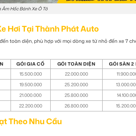
 Âm Hốc Bánh Xe Ô Tô
e Hơi Tại Thành Phát Auto
 đến toàn diện, phù hợp với mọi dòng xe từ nhỏ đến xe 7 c
ẨN
GÓI GIA CỐ
GÓI TOÀN DIỆN
GÓI SÀN 2
15.500.000
22.000.000
11.900.00
19.500.000
25.200.000
13.000.0
21.000.000
25.800.000
14.100.00
22.200.000
26.800.000
15.200.0
oạt Theo Nhu Cầu