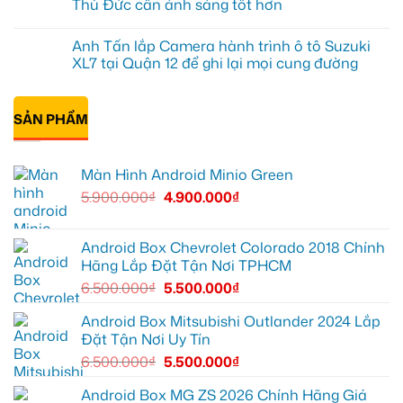
Thủ Đức cần ánh sáng tốt hơn
CR-
hình
ở
V
ô
Anh
Không
ở
tô
Đạt
có
Anh Tấn lắp Camera hành trình ô tô Suzuki
Quận
Minio
lắp
bình
12
Green
Android
luận
XL7 tại Quận 12 để ghi lại mọi cung đường
cho
box
ở
Suzuki
Geely
Chú
Không
XL7
EX2
Bảy
có
tại
tại
độ
bình
Quận
Quận
bi
SẢN PHẨM
luận
9
1,
gầm
ở
vì
nâng
ô
Anh
màn
cấp
tô
Tấn
zin
giải
cho
lắp
Màn Hình Android Minio Green
thiếu
trí
Ford
Camera
tiện
Everest
hành
5.900.000
₫
4.900.000
₫
ích
tại
trình
Thủ
ô
Đức
tô
cần
Suzuki
ánh
XL7
Android Box Chevrolet Colorado 2018 Chính
sáng
tại
Hãng Lắp Đặt Tận Nơi TPHCM
tốt
Quận
hơn
12
6.500.000
₫
5.500.000
₫
để
ghi
lại
Android Box Mitsubishi Outlander 2024 Lắp
mọi
Đặt Tận Nơi Uy Tín
cung
đường
6.500.000
₫
5.500.000
₫
Android Box MG ZS 2026 Chính Hãng Giá