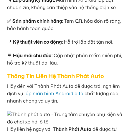
🔧
Lắp đúng kỹ thuật:
Màn hình Android lắp đặt
chuẩn zin, không can thiệp vào hệ thống điện xe.
✅
Sản phẩm chính hãng:
Tem QR, hóa đơn rõ ràng,
bảo hành toàn quốc.
📍
Kỹ thuật viên cơ động:
Hỗ trợ lắp đặt tận nơi.
💬
Hậu mãi chu đáo:
Cập nhật phần mềm miễn phí,
hỗ trợ kỹ thuật dài lâu.
Thông Tin Liên Hệ Thành Phát Auto
Hãy đến với Thành Phát Auto để được trải nghiệm
dịch vụ
lắp màn hình Android ô tô
chất lượng cao,
nhanh chóng và uy tín.
Hãy liên hệ ngay với
Thành Phát Auto
để được tư