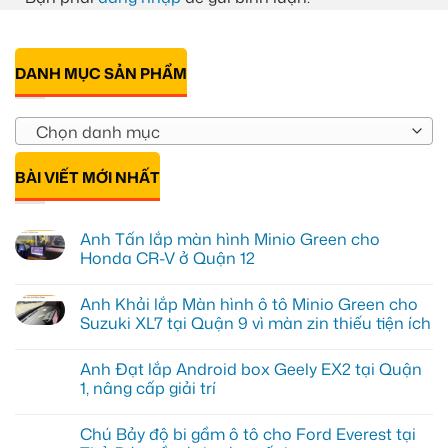
DANH MỤC SẢN PHẨM
Chọn danh mục
BÀI VIẾT MỚI NHẤT
Anh Tấn lắp màn hình Minio Green cho
Honda CR-V ở Quận 12
Không
có
Anh Khải lắp Màn hình ô tô Minio Green cho
bình
luận
Suzuki XL7 tại Quận 9 vì màn zin thiếu tiện ích
ở
Anh
Không
Tấn
có
Anh Đạt lắp Android box Geely EX2 tại Quận
lắp
bình
màn
luận
1, nâng cấp giải trí
hình
ở
Minio
Anh
Không
Green
Khải
có
Chú Bảy độ bi gầm ô tô cho Ford Everest tại
cho
lắp
bình
Honda
Màn
luận