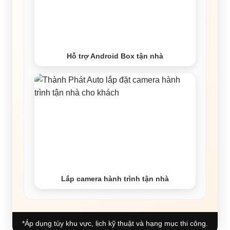
Hỗ trợ Android Box tận nhà
Lắp camera hành trình tận nhà
*Áp dụng tùy khu vực, lịch kỹ thuật và hạng mục thi công.