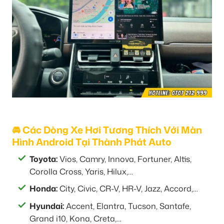
🚘 Các Dòng Xe Hơi Tương Thích Với Màn
Hình Android Tại Thành Phát Auto
Toyota:
Vios, Camry, Innova, Fortuner, Altis,
Corolla Cross, Yaris, Hilux,…
Honda:
City, Civic, CR-V, HR-V, Jazz, Accord,…
Hyundai:
Accent, Elantra, Tucson, Santafe,
Grand i10, Kona, Creta,…