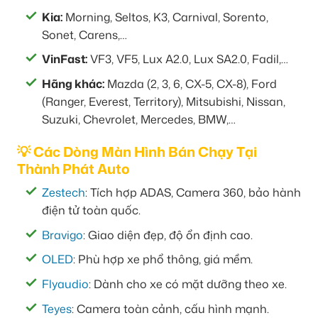
Kia:
Morning, Seltos, K3, Carnival, Sorento,
Sonet, Carens,…
VinFast:
VF3, VF5, Lux A2.0, Lux SA2.0, Fadil,…
Hãng khác:
Mazda (2, 3, 6, CX-5, CX-8), Ford
(Ranger, Everest, Territory), Mitsubishi, Nissan,
Suzuki, Chevrolet, Mercedes, BMW,…
💡 Các Dòng Màn Hình Bán Chạy Tại
Thành Phát Auto
Zestech
: Tích hợp ADAS, Camera 360, bảo hành
điện tử toàn quốc.
Bravigo
: Giao diện đẹp, độ ổn định cao.
OLED
: Phù hợp xe phổ thông, giá mềm.
Flyaudio
: Dành cho xe có mặt dưỡng theo xe.
Teyes
: Camera toàn cảnh, cấu hình mạnh.