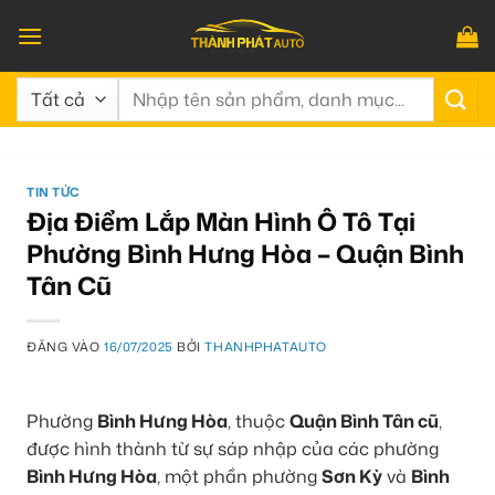
Bỏ
qua
nội
Tìm
dung
kiếm:
TIN TỨC
Địa Điểm Lắp Màn Hình Ô Tô Tại
Phường Bình Hưng Hòa – Quận Bình
Tân Cũ
ĐĂNG VÀO
16/07/2025
BỞI
THANHPHATAUTO
Phường
Bình Hưng Hòa
, thuộc
Quận Bình Tân cũ
,
được hình thành từ sự sáp nhập của các phường
Bình Hưng Hòa
, một phần phường
Sơn Kỳ
và
Bình