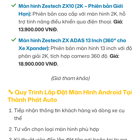
Màn hình Zestech ZX10 (2K – Phiên bản Giới
Hạn)
:
Phiên bản cao cấp với màn hình 2K, hỗ
trợ tính năng điều khiển qua điện thoại.
Giá:
13.900.000 VNĐ.
Màn hình Zestech ZX ADAS 13 Inch (360° cho
Xe Xpander)
:
Phiên bản màn hình 13 inch với độ
phân giải 2K, tích hợp camera 360 độ.
Giá:
18.900.000 VNĐ.
(Giá tham khảo)
🔧 Quy Trình Lắp Đặt Màn Hình Android Tại
Thành Phát Auto
Tiếp nhận thông tin khách hàng và dòng xe cụ
thể
Tư vấn chọn loại màn hình phù hợp
Kỹ thuật viên đến lắp đặt tận nơi hoặc tại trung