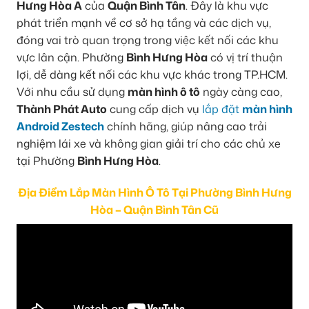
Hưng Hòa A
của
Quận Bình Tân
. Đây là khu vực
phát triển mạnh về cơ sở hạ tầng và các dịch vụ,
đóng vai trò quan trọng trong việc kết nối các khu
vực lân cận. Phường
Bình Hưng Hòa
có vị trí thuận
lợi, dễ dàng kết nối các khu vực khác trong TP.HCM.
Với nhu cầu sử dụng
màn hình ô tô
ngày càng cao,
Thành Phát Auto
cung cấp dịch vụ
lắp đặt
màn hình
Android Zestech
chính hãng, giúp nâng cao trải
nghiệm lái xe và không gian giải trí cho các chủ xe
tại Phường
Bình Hưng Hòa
.
Địa Điểm Lắp Màn Hình Ô Tô Tại Phường Bình Hưng
Hòa – Quận Bình Tân Cũ