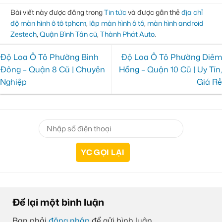
Bài viết này được đăng trong
Tin tức
và được gắn thẻ
địa chỉ
độ màn hình ô tô tphcm
,
lắp màn hình ô tô
,
màn hình android
Zestech
,
Quận Bình Tân cũ
,
Thành Phát Auto
.
Độ Loa Ô Tô Phường Bình
Độ Loa Ô Tô Phường Diêm
Đông – Quận 8 Cũ | Chuyên
Hồng – Quận 10 Cũ | Uy Tín,
Nghiệp
Giá Rẻ
Để lại một bình luận
Bạn phải
đăng nhập
để gửi bình luận.