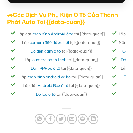
🚗Các Dịch Vụ Phụ Kiện Ô Tô Của Thành
Phát Auto Tại {{data-quan}}
Lắp đặt
màn hình Android ô tô
tại {{data-quan}}
Lắp đặ
Lắp
camera 360 độ xe hơi
tại {{data-quan}}
Nâng cấ
Độ đèn gầm ô tô
tại {{data-quan}}
Cách
Lắp
camera hành trình
tại {{data-quan}}
Dán ph
Dán PPF xe ô tô
tại {{data-quan}}
Lắp đ
Lắp
màn hình android xe hơi
tại {{data-quan}}
Thảm
Lắp đặt
Android Box ô tô
tại {{data-quan}}
Bọc
Độ loa ô tô
tại {{data-quan}}
Đ