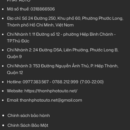
Mã số thuế: 0318866506
Địa chỉ: Số 24 Đường 250, Khu phố 60, Phường Phước Long,
Thành phố Hồ Chí Minh, Việt Nam
Chi Nhánh 1:
11 Đường số 12 - phường Hiệp Bình Chánh -
TP.Thủ Đức
Chi Nhánh 2:
24 Đường D5A, Liên Phường, Phước Long B,
Quận 9
Chi Nhánh 3:
753 Đường Nguyễn Ảnh Thủ, P. Hiệp Thành,
Quận 12
Hotline:
0977.383.567
-
0788.212.999
(7:00-22:00)
Website:
https://thanhphatauto.net/
Email:
thanhphatauto.net@gmail.com
Chính sách bảo hành
Chính Sách Bảo Mật