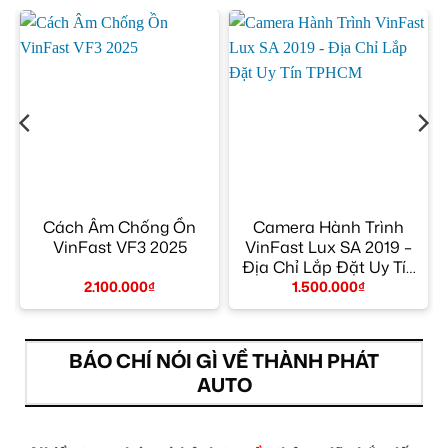
Cách Âm Chống Ồn
Camera Hành Trình
VinFast VF3 2025
VinFast Lux SA 2019 –
Địa Chỉ Lắp Đặt Uy Tín
TPHCM
2.100.000
₫
1.500.000
₫
BÁO CHÍ NÓI GÌ VỀ THÀNH PHÁT
AUTO