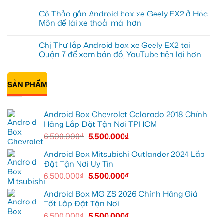
cho
Anh
Không
Geely
Quang
có
Cô Thảo gắn Android box xe Geely EX2 ở Hóc
EX2
lắp
bình
tại
Android
luận
Môn để lái xe thoải mái hơn
Quận
box
ở
10
xe
Anh
Không
để
Geely
Khải
có
Chị Thư lắp Android box xe Geely EX2 tại
xem
EX2
lắp
bình
Youtube
tại
Android
luận
Quận 7 để xem bản đồ, YouTube tiện lợi hơn
Quận
box
ở
Gò
xe
Cô
Không
Vấp
Geely
Thảo
có
để
EX2
gắn
bình
xem
tại
Android
SẢN PHẨM
luận
YouTube
Quận
box
ở
và
6
xe
Chị
dẫn
để
Geely
Thư
đường
nâng
EX2
lắp
Android Box Chevrolet Colorado 2018 Chính
cao
ở
Android
trải
Hóc
box
Hãng Lắp Đặt Tận Nơi TPHCM
nghiệm
Môn
xe
lái
để
Geely
6.500.000
₫
5.500.000
₫
lái
EX2
xe
tại
thoải
Quận
Android Box Mitsubishi Outlander 2024 Lắp
mái
7
Đặt Tận Nơi Uy Tín
hơn
để
xem
6.500.000
₫
5.500.000
₫
bản
đồ,
YouTube
Android Box MG ZS 2026 Chính Hãng Giá
tiện
Tốt Lắp Đặt Tận Nơi
lợi
hơn
6.500.000
₫
5.500.000
₫