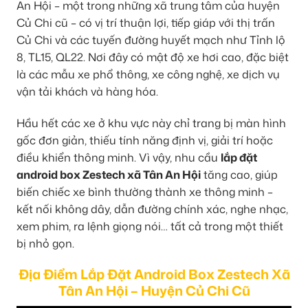
An Hội – một trong những xã trung tâm của huyện
Củ Chi cũ – có vị trí thuận lợi, tiếp giáp với thị trấn
Củ Chi và các tuyến đường huyết mạch như Tỉnh lộ
8, TL15, QL22. Nơi đây có mật độ xe hơi cao, đặc biệt
là các mẫu xe phổ thông, xe công nghệ, xe dịch vụ
vận tải khách và hàng hóa.
Hầu hết các xe ở khu vực này chỉ trang bị màn hình
gốc đơn giản, thiếu tính năng định vị, giải trí hoặc
điều khiển thông minh. Vì vậy, nhu cầu
lắp đặt
android box Zestech xã Tân An Hội
tăng cao, giúp
biến chiếc xe bình thường thành xe thông minh –
kết nối không dây, dẫn đường chính xác, nghe nhạc,
xem phim, ra lệnh giọng nói… tất cả trong một thiết
bị nhỏ gọn.
Địa Điểm Lắp Đặt Android Box Zestech Xã
Tân An Hội – Huyện Củ Chi Cũ