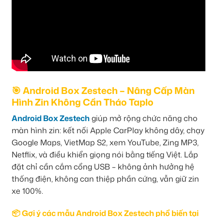
🎯 Android Box Zestech – Nâng Cấp Màn
Hình Zin Không Cần Tháo Taplo
Android Box Zestech
giúp mở rộng chức năng cho
màn hình zin: kết nối Apple CarPlay không dây, chạy
Google Maps, VietMap S2, xem YouTube, Zing MP3,
Netflix, và điều khiển giọng nói bằng tiếng Việt. Lắp
đặt chỉ cần cắm cổng USB – không ảnh hưởng hệ
thống điện, không can thiệp phần cứng, vẫn giữ zin
xe 100%.
📦 Gợi ý các mẫu Android Box Zestech phổ biến tại