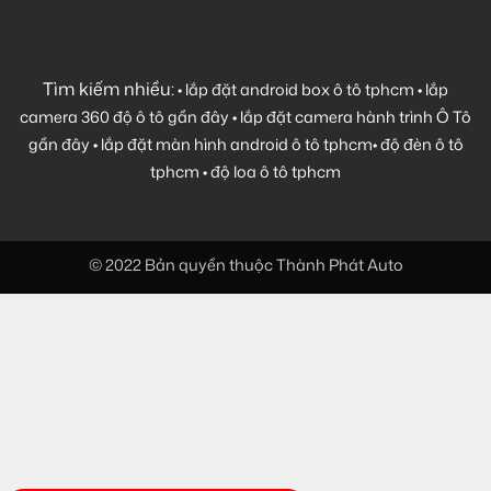
Tìm kiếm nhiều:
•
lắp đặt android box ô tô tphcm
•
lắp
camera 360 độ ô tô gần đây
•
lắp đặt camera hành trình Ô Tô
gần đây
•
lắp đặt màn hình android ô tô tphcm
•
độ đèn ô tô
tphcm
•
độ loa ô tô tphcm
© 2022 Bản quyền thuộc Thành Phát Auto