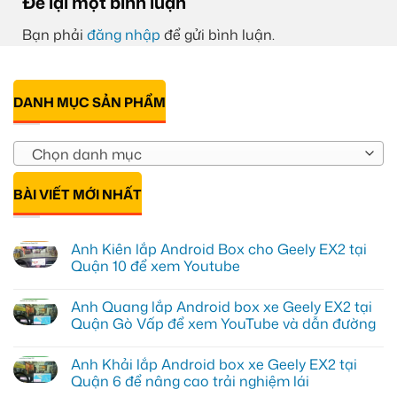
Để lại một bình luận
Bạn phải
đăng nhập
để gửi bình luận.
DANH MỤC SẢN PHẨM
Chọn danh mục
BÀI VIẾT MỚI NHẤT
Anh Kiên lắp Android Box cho Geely EX2 tại
Quận 10 để xem Youtube
Không
có
Anh Quang lắp Android box xe Geely EX2 tại
bình
luận
Quận Gò Vấp để xem YouTube và dẫn đường
ở
Anh
Không
Kiên
có
Anh Khải lắp Android box xe Geely EX2 tại
lắp
bình
Android
luận
Quận 6 để nâng cao trải nghiệm lái
Box
ở