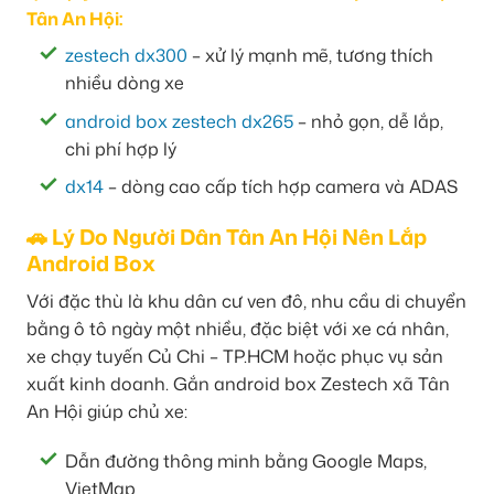
Tân An Hội:
zestech dx300
– xử lý mạnh mẽ, tương thích
nhiều dòng xe
android box zestech dx265
– nhỏ gọn, dễ lắp,
chi phí hợp lý
dx14
– dòng cao cấp tích hợp camera và ADAS
🚗 Lý Do Người Dân Tân An Hội Nên Lắp
Android Box
Với đặc thù là khu dân cư ven đô, nhu cầu di chuyển
bằng ô tô ngày một nhiều, đặc biệt với xe cá nhân,
xe chạy tuyến Củ Chi – TP.HCM hoặc phục vụ sản
xuất kinh doanh. Gắn android box Zestech xã Tân
An Hội giúp chủ xe:
Dẫn đường thông minh bằng Google Maps,
VietMap