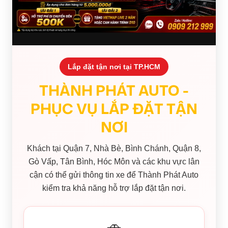
Lắp đặt tận nơi tại TP.HCM
THÀNH PHÁT AUTO -
PHỤC VỤ LẮP ĐẶT TẬN
NƠI
Khách tại Quận 7, Nhà Bè, Bình Chánh, Quận 8,
Gò Vấp, Tân Bình, Hóc Môn và các khu vực lân
cận có thể gửi thông tin xe để Thành Phát Auto
kiểm tra khả năng hỗ trợ lắp đặt tận nơi.
🚗