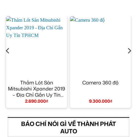
–
Thảm Lót Sàn
Camera 360 độ
Mitsubishi Xpander 2019
– Địa Chỉ Gắn Uy Tín
TPHCM
2.690.000
₫
9.300.000
₫
BÁO CHÍ NÓI GÌ VỀ THÀNH PHÁT
AUTO