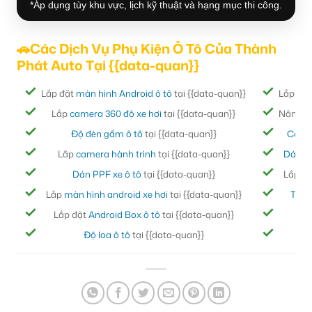
*Áp dụng tùy khu vực, lịch kỹ thuật và hạng mục thi công.
🚗Các Dịch Vụ Phụ Kiện Ô Tô Của Thành
Phát Auto Tại {{data-quan}}
Lắp đặt
màn hình Android ô tô
tại {{data-quan}}
Lắp đặ
Lắp
camera 360 độ xe hơi
tại {{data-quan}}
Nâng cấ
Độ đèn gầm ô tô
tại {{data-quan}}
Cách
Lắp
camera hành trình
tại {{data-quan}}
Dán ph
Dán PPF xe ô tô
tại {{data-quan}}
Lắp đ
Lắp
màn hình android xe hơi
tại {{data-quan}}
Thảm
Lắp đặt
Android Box ô tô
tại {{data-quan}}
Bọc
Độ loa ô tô
tại {{data-quan}}
Đ