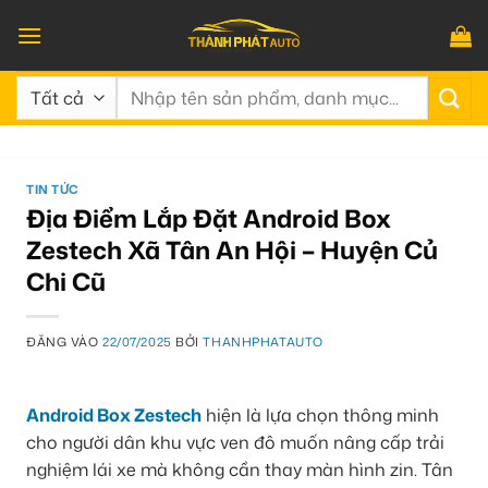
Bỏ
qua
nội
Tìm
dung
kiếm:
TIN TỨC
Địa Điểm Lắp Đặt Android Box
Zestech Xã Tân An Hội – Huyện Củ
Chi Cũ
ĐĂNG VÀO
22/07/2025
BỞI
THANHPHATAUTO
Android Box Zestech
hiện là lựa chọn thông minh
cho người dân khu vực ven đô muốn nâng cấp trải
nghiệm lái xe mà không cần thay màn hình zin. Tân