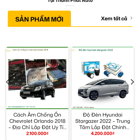
Tại Thành Phát Auto
SẢN PHẨM MỚI
Xem tất cả
Cách Âm Chống Ồn
Độ Đèn Hyundai
Chevrolet Orlando 2018
Stargazer 2022 – Trung
– Địa Chỉ Lắp Đặt Uy Tín
Tâm Lắp Đặt Chính
TPHCM
Hãng Giá Tốt TPHCM
2.100.000
₫
4.200.000
₫