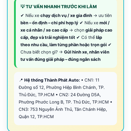
💡 TƯ VẤN NHANH TRƯỚC KHI LÀM
✔ Nếu xe
chạy dịch vụ / xe gia đình
→ ưu tiên
bền – ổn định – chi phí hợp lý
✔ Nếu xe
mới /
xe cá nhân / xe cao cấp
→ chọn
giải pháp cao
cấp, đẹp và trải nghiệm tốt
✔ Có thể
lắp
theo nhu cầu, làm từng phần hoặc trọn gói
✔
Chưa biết chọn gì? →
Gửi hình xe, nhân viên
tư vấn đúng giải pháp – đúng ngân sách
📍
Hệ thống Thành Phát Auto:
• CN1: 11
Đường số 12, Phường Hiệp Bình Chánh, TP.
Thủ Đức, TP.HCM • CN2: 24 Đường D5A,
Phường Phước Long B, TP. Thủ Đức, TP.HCM •
CN3: 753 Nguyễn Ảnh Thủ, Tân Chánh Hiệp,
Quận 12, TP.HCM