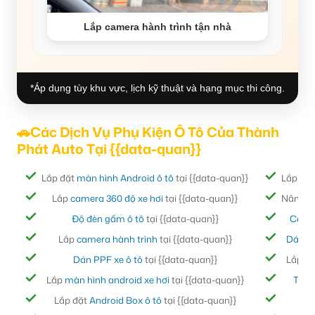
Lắp camera hành trình tận nhà
*Áp dụng tùy khu vực, lịch kỹ thuật và hạng mục thi công.
🚗Các Dịch Vụ Phụ Kiện Ô Tô Của Thành
Phát Auto Tại {{data-quan}}
Lắp đặt
màn hình Android ô tô
tại {{data-quan}}
Lắp đặ
Lắp
camera 360 độ xe hơi
tại {{data-quan}}
Nâng cấ
Độ đèn gầm ô tô
tại {{data-quan}}
Cách
Lắp
camera hành trình
tại {{data-quan}}
Dán ph
Dán PPF xe ô tô
tại {{data-quan}}
Lắp đ
Lắp
màn hình android xe hơi
tại {{data-quan}}
Thảm
Lắp đặt
Android Box ô tô
tại {{data-quan}}
Bọc