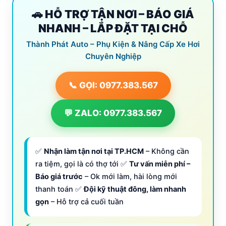
🚗 HỖ TRỢ TẬN NƠI – BÁO GIÁ
NHANH – LẮP ĐẶT TẠI CHỖ
Thành Phát Auto – Phụ Kiện & Nâng Cấp Xe Hơi
Chuyên Nghiệp
📞 GỌI: 0977.383.567
💬 ZALO: 0977.383.567
✅
Nhận làm tận nơi tại TP.HCM
– Không cần
ra tiệm, gọi là có thợ tới ✅
Tư vấn miễn phí –
Báo giá trước
– Ok mới làm, hài lòng mới
thanh toán ✅
Đội kỹ thuật đông, làm nhanh
gọn
– Hỗ trợ cả cuối tuần