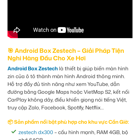
🎯 Android Box Zestech – Giải Pháp Tiện
Nghi Hàng Đầu Cho Xe Hơi
Android Box Zestech
là thiết bị giúp biến màn hình
zin của ô tô thành màn hình Android thông minh.
Hỗ trợ đầy đủ tính năng như xem YouTube, dẫn
đường bằng Google Maps hoặc VietMap S2, kết nối
CarPlay không dây, điều khiển giọng nói tiếng Việt,
truy cập Zalo, Facebook, Spotify, Netflix…
📦 Sản phẩm nổi bật phù hợp cho khu vực Cần Giờ:
zestech dx300
– cấu hình mạnh, RAM 4GB, bộ