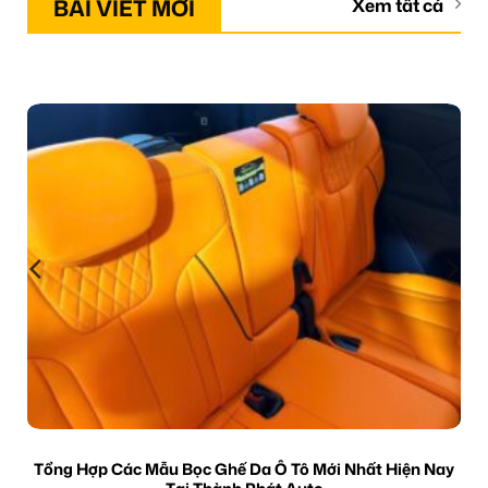
BÀI VIẾT MỚI
Xem tất cả
Tổng Hợp Các Mẫu Bọc Ghế Da Ô Tô Mới Nhất Hiện Nay