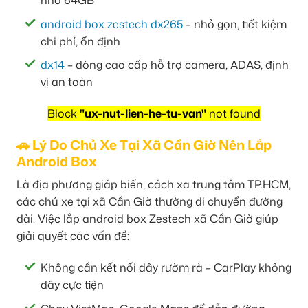
nhớ 64GB
android box zestech dx265
– nhỏ gọn, tiết kiệm
chi phí, ổn định
dx14
– dòng cao cấp hỗ trợ camera, ADAS, định
vị an toàn
Block
"ux-nut-lien-he-tu-van"
not found
🚗 Lý Do Chủ Xe Tại Xã Cần Giờ Nên Lắp
Android Box
Là địa phương giáp biển, cách xa trung tâm TP.HCM,
các chủ xe tại xã Cần Giờ thường di chuyển đường
dài. Việc lắp android box Zestech xã Cần Giờ giúp
giải quyết các vấn đề:
Không cần kết nối dây rườm rà – CarPlay không
dây cực tiện