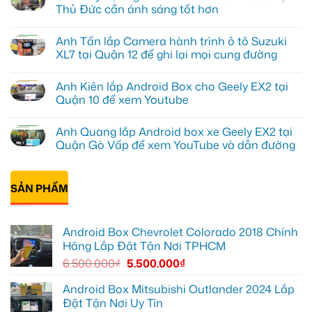
luận
Thủ Đức cần ánh sáng tốt hơn
ở
Anh
Không
Đạt
có
Anh Tấn lắp Camera hành trình ô tô Suzuki
lắp
bình
Android
luận
XL7 tại Quận 12 để ghi lại mọi cung đường
box
ở
Geely
Chú
Không
EX2
Bảy
có
Anh Kiên lắp Android Box cho Geely EX2 tại
tại
độ
bình
Quận
bi
luận
Quận 10 để xem Youtube
1,
gầm
ở
nâng
ô
Anh
Không
cấp
tô
Tấn
có
Anh Quang lắp Android box xe Geely EX2 tại
giải
cho
lắp
bình
trí
Ford
Camera
luận
Quận Gò Vấp để xem YouTube và dẫn đường
Everest
hành
ở
tại
trình
Anh
Không
Thủ
ô
Kiên
có
Đức
tô
lắp
bình
cần
Suzuki
Android
SẢN PHẨM
luận
ánh
XL7
Box
ở
sáng
tại
cho
Anh
tốt
Quận
Geely
Quang
hơn
12
EX2
lắp
Android Box Chevrolet Colorado 2018 Chính
để
tại
Android
ghi
Quận
box
Hãng Lắp Đặt Tận Nơi TPHCM
lại
10
xe
mọi
để
Geely
6.500.000
₫
5.500.000
₫
cung
xem
EX2
đường
Youtube
tại
Quận
Android Box Mitsubishi Outlander 2024 Lắp
Gò
Đặt Tận Nơi Uy Tín
Vấp