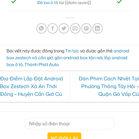
Độ loa ô tô
tại {{data-quan}}
Đ
Bài viết này được đăng trong
Tin tức
và được gắn thẻ
android
box zestech xã cần giờ
,
gắn android box tận nơi
,
lắp android
box ô tô
,
Thành Phát Auto
.
Địa Điểm Lắp Đặt Android
Dán Phim Cách Nhiệt Tại
Box Zestech Xã An Thới
Phường Thông Tây Hội –
Đông – Huyện Cần Giờ Cũ
Quận Gò Vấp Cũ