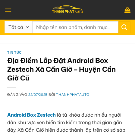
Bỏ
qua
nội
Tìm
dung
kiếm:
TIN TỨC
Địa Điểm Lắp Đặt Android Box
Zestech Xã Cần Giờ – Huyện Cần
Giờ Cũ
ĐĂNG VÀO
22/07/2025
BỞI
THANHPHATAUTO
Android Box Zestech
là từ khóa được nhiều người
dân khu vực ven biển tìm kiếm trong thời gian gần
đây. Xã Cần Giờ hiện được thành lập trên cơ sở sáp