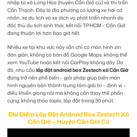
nhập từ xã Long Hòa (huyện Cần Giờ cũ) và thị trấn
Cần Thạnh. Đây là địa phương có lượng xe hơi cá
nhân, xe du lịch và xe dịch vụ phát triển nhanh do
đặc thù du lịch sinh thái, kết nối TP.HCM – Cần Giờ
đang thuận lợi hơn bao giờ hết.
Nhiều xe tại khu vực này vẫn chỉ có màn hình zin
đơn giản, không có bản đồ Google Maps, không thể
xem YouTube hoặc kết nối CarPlay không dây. Do
đó, nhu cầu
lắp đặt android box Zestech xã Cần Giờ
đang trở nên phổ biến – giải pháp giúp biến màn
hình nguyên bản thành trung tâm giải trí – định vị –
điều khiển giọng nói mà không cần thay thế phần
cứng, không tháo taplo, lắp đặt trong 30 phút.
Địa Điểm Lắp Đặt Android Box Zestech Xã
Cần Giờ – Huyện Cần Giờ Cũ