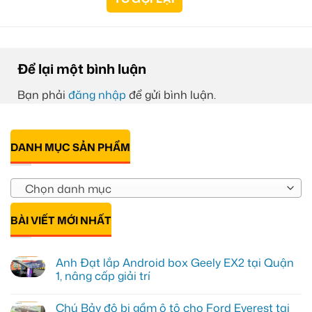
Để lại một bình luận
Bạn phải
đăng nhập
để gửi bình luận.
DANH MỤC SẢN PHẨM
Chọn danh mục
BÀI VIẾT MỚI NHẤT
Anh Đạt lắp Android box Geely EX2 tại Quận
1, nâng cấp giải trí
Không
có
Chú Bảy độ bi gầm ô tô cho Ford Everest tại
bình