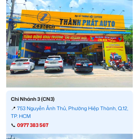
Chi Nhánh 3 (CN3)
📍
753 Nguyễn Ảnh Thủ, Phường Hiệp Thành, Q.12,
TP. HCM
📞
0977 383 567