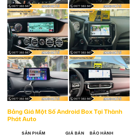
Bảng Giá Một Số Android Box Tại Thành
Phát Auto
SẢN PHẨM
GIÁ BÁN
BẢO HÀNH