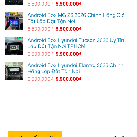
để
6.500.000
₫
5.500.000
₫
xem
YouTube
và
Android Box MG ZS 2026 Chính Hãng Giá
dẫn
Tốt Lắp Đặt Tận Nơi
đường
6.500.000
₫
5.500.000
₫
Android Box Hyundai Tucson 2026 Uy Tín
Lắp Đặt Tận Nơi TPHCM
6.500.000
₫
5.500.000
₫
Android Box Hyundai Elantra 2023 Chính
Hãng Lắp Đặt Tận Nơi
6.500.000
₫
5.500.000
₫