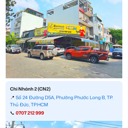
Chi Nhánh 2 (CN2)
📍
Số 24 Đường D5A, Phường Phước Long B, TP.
Thủ Đức, TP.HCM
📞
0707 212 999