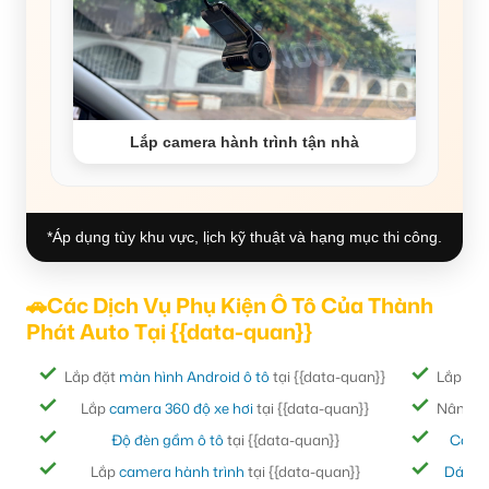
Lắp camera hành trình tận nhà
*Áp dụng tùy khu vực, lịch kỹ thuật và hạng mục thi công.
🚗Các Dịch Vụ Phụ Kiện Ô Tô Của Thành
Phát Auto Tại {{data-quan}}
Lắp đặt
màn hình Android ô tô
tại {{data-quan}}
Lắp đặ
Lắp
camera 360 độ xe hơi
tại {{data-quan}}
Nâng cấ
Độ đèn gầm ô tô
tại {{data-quan}}
Cách
Lắp
camera hành trình
tại {{data-quan}}
Dán ph