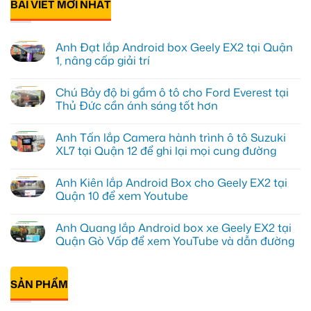
BÀI VIẾT MỚI NHẤT
Anh Đạt lắp Android box Geely EX2 tại Quận
1, nâng cấp giải trí
Không
có
Chú Bảy độ bi gầm ô tô cho Ford Everest tại
bình
luận
Thủ Đức cần ánh sáng tốt hơn
ở
Anh
Không
Đạt
có
Anh Tấn lắp Camera hành trình ô tô Suzuki
lắp
bình
Android
luận
XL7 tại Quận 12 để ghi lại mọi cung đường
box
ở
Geely
Chú
Không
EX2
Bảy
có
Anh Kiên lắp Android Box cho Geely EX2 tại
tại
độ
bình
Quận
bi
luận
Quận 10 để xem Youtube
1,
gầm
ở
nâng
ô
Anh
Không
cấp
tô
Tấn
có
Anh Quang lắp Android box xe Geely EX2 tại
giải
cho
lắp
bình
trí
Ford
Camera
luận
Quận Gò Vấp để xem YouTube và dẫn đường
Everest
hành
ở
tại
trình
Anh
Không
Thủ
ô
Kiên
có
Đức
tô
lắp
bình
cần
Suzuki
Android
SẢN PHẨM
luận
ánh
XL7
Box
ở
sáng
tại
cho
Anh
tốt
Quận
Geely
Quang