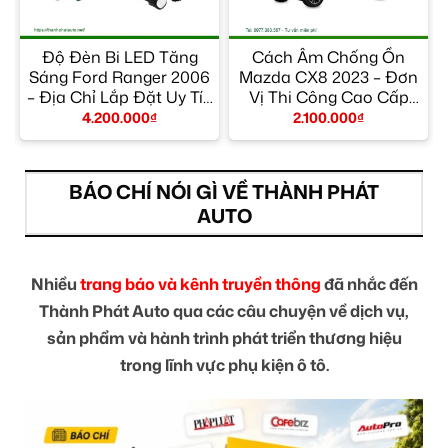
Độ Đèn Bi LED Tăng
Cách Âm Chống Ồn
Sáng Ford Ranger 2006
Mazda CX8 2023 – Đơn
y
– Địa Chỉ Lắp Đặt Uy Tín
Vị Thi Công Cao Cấp
TPHCM
TPHCM
4.200.000
₫
2.100.000
₫
BÁO CHÍ NÓI GÌ VỀ THÀNH PHÁT
AUTO
Nhiều
trang báo và kênh truyền thông
đã nhắc đến
Thành Phát Auto qua các câu chuyện về dịch vụ,
sản phẩm và hành trình phát triển thương hiệu
trong lĩnh vực phụ kiện ô tô.