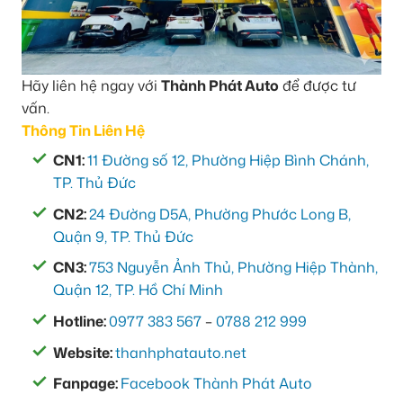
Hãy liên hệ ngay với
Thành Phát Auto
để được tư
vấn.
Thông Tin Liên Hệ
CN1:
11 Đường số 12, Phường Hiệp Bình Chánh,
TP. Thủ Đức
CN2:
24 Đường D5A, Phường Phước Long B,
Quận 9, TP. Thủ Đức
CN3:
753 Nguyễn Ảnh Thủ, Phường Hiệp Thành,
Quận 12, TP. Hồ Chí Minh
Hotline:
0977 383 567
–
0788 212 999
Website:
thanhphatauto.net
Fanpage:
Facebook Thành Phát Auto