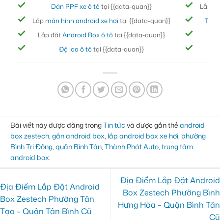
Dán PPF xe ô tô
tại {{data-quan}}
Lắp đ
Lắp
màn hình android xe hơi
tại {{data-quan}}
Thảm
Lắp đặt
Android Box ô tô
tại {{data-quan}}
Bọc
Độ loa ô tô
tại {{data-quan}}
Đ
Bài viết này được đăng trong
Tin tức
và được gắn thẻ
android
box zestech
,
gắn android box
,
lắp android box xe hơi
,
phường
Bình Trị Đông
,
quận Bình Tân
,
Thành Phát Auto
,
trung tâm
android box
.
Địa Điểm Lắp Đặt Android
Địa Điểm Lắp Đặt Android
Box Zestech Phường Bình
Box Zestech Phường Tân
Hưng Hòa – Quận Bình Tân
Tạo – Quận Tân Bình Cũ
Cũ