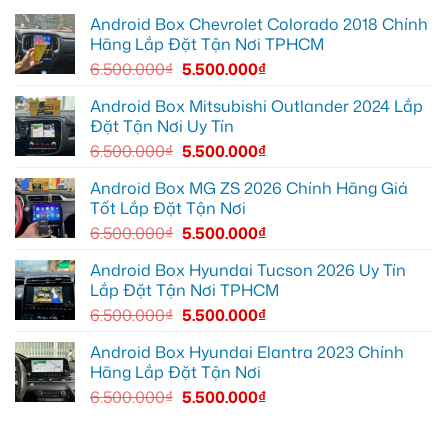
hơn
12
EX2
lắp
Android Box Chevrolet Colorado 2018 Chính
để
tại
Android
ghi
Quận
box
Hãng Lắp Đặt Tận Nơi TPHCM
lại
10
xe
mọi
để
Geely
6.500.000
₫
5.500.000
₫
cung
xem
EX2
đường
Youtube
tại
Quận
Android Box Mitsubishi Outlander 2024 Lắp
Gò
Đặt Tận Nơi Uy Tín
Vấp
để
6.500.000
₫
5.500.000
₫
xem
YouTube
và
Android Box MG ZS 2026 Chính Hãng Giá
dẫn
Tốt Lắp Đặt Tận Nơi
đường
6.500.000
₫
5.500.000
₫
Android Box Hyundai Tucson 2026 Uy Tín
Lắp Đặt Tận Nơi TPHCM
6.500.000
₫
5.500.000
₫
Android Box Hyundai Elantra 2023 Chính
Hãng Lắp Đặt Tận Nơi
6.500.000
₫
5.500.000
₫