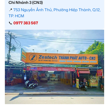
Chi Nhánh 3 (CN3)
📍
753 Nguyễn Ảnh Thủ, Phường Hiệp Thành, Q.12,
TP. HCM
📞
0977 383 567