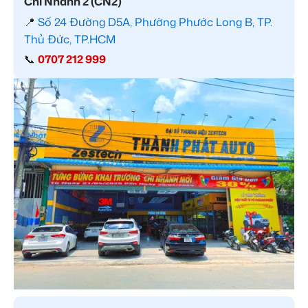
Chi Nhánh 2 (CN2)
📍
Số 24 Đường D5A, Phường Phước Long B, TP.
Thủ Đức, TP.HCM
📞
0707 212 999