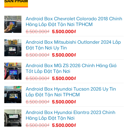
SẢN PHẨM
thông
Quận
Android
ở
minh
2
xe
Anh
biến
hơi
Quang
màn
tại
lắp
zin
Quận
Android Box Chevrolet Colorado 2018 Chính
màn
thành
Thủ
hình
Hãng Lắp Đặt Tận Nơi TPHCM
Smart
Đức
android
TV
cho
oto
6.500.000
₫
5.500.000
₫
Toyota
cho
Vios
Hyundai
Accent
Android Box Mitsubishi Outlander 2024 Lắp
tại
Đặt Tận Nơi Uy Tín
Quận
12
6.500.000
₫
5.500.000
₫
để
giải
trí
Android Box MG ZS 2026 Chính Hãng Giá
tiện
Tốt Lắp Đặt Tận Nơi
lợi
hơn
6.500.000
₫
5.500.000
₫
Android Box Hyundai Tucson 2026 Uy Tín
Lắp Đặt Tận Nơi TPHCM
6.500.000
₫
5.500.000
₫
Android Box Hyundai Elantra 2023 Chính
Hãng Lắp Đặt Tận Nơi
6.500.000
₫
5.500.000
₫