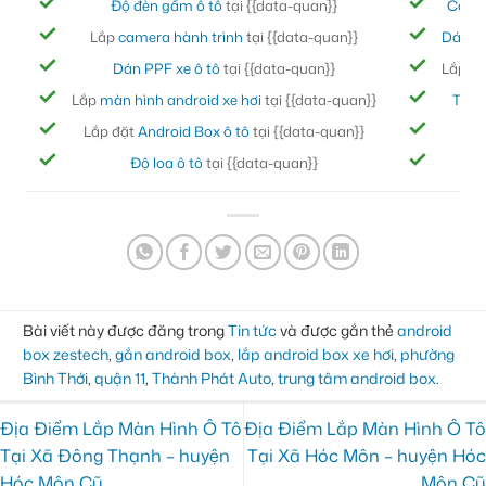
Độ đèn gầm ô tô
tại {{data-quan}}
Cách
Lắp
camera hành trình
tại {{data-quan}}
Dán ph
Dán PPF xe ô tô
tại {{data-quan}}
Lắp đ
Lắp
màn hình android xe hơi
tại {{data-quan}}
Thảm
Lắp đặt
Android Box ô tô
tại {{data-quan}}
Bọc
Độ loa ô tô
tại {{data-quan}}
Đ
Bài viết này được đăng trong
Tin tức
và được gắn thẻ
android
box zestech
,
gắn android box
,
lắp android box xe hơi
,
phường
Bình Thới
,
quận 11
,
Thành Phát Auto
,
trung tâm android box
.
Địa Điểm Lắp Màn Hình Ô Tô
Địa Điểm Lắp Màn Hình Ô Tô
Tại Xã Đông Thạnh – huyện
Tại Xã Hóc Môn – huyện Hóc
Hóc Môn Cũ
Môn Cũ