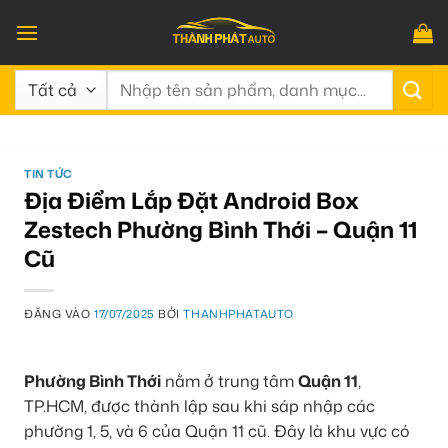
Bỏ
qua
nội
Tìm
dung
kiếm:
TIN TỨC
Địa Điểm Lắp Đặt Android Box
Zestech Phường Bình Thới – Quận 11
Cũ
ĐĂNG VÀO
17/07/2025
BỞI
THANHPHATAUTO
Phường Bình Thới
nằm ở trung tâm
Quận 11
,
TP.HCM, được thành lập sau khi sáp nhập các
phường 1, 5, và 6 của Quận 11 cũ. Đây là khu vực có