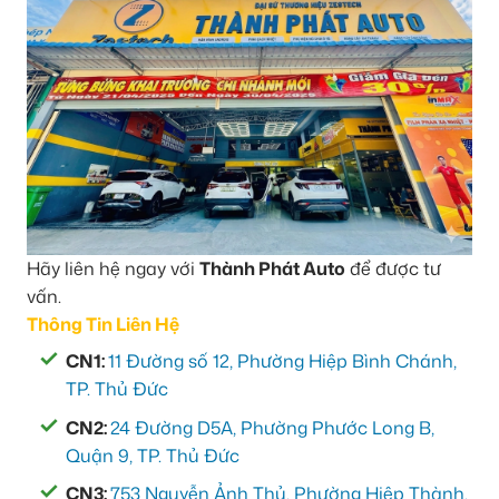
Hãy liên hệ ngay với
Thành Phát Auto
để được tư
vấn.
Thông Tin Liên Hệ
CN1:
11 Đường số 12, Phường Hiệp Bình Chánh,
TP. Thủ Đức
CN2:
24 Đường D5A, Phường Phước Long B,
Quận 9, TP. Thủ Đức
CN3:
753 Nguyễn Ảnh Thủ, Phường Hiệp Thành,