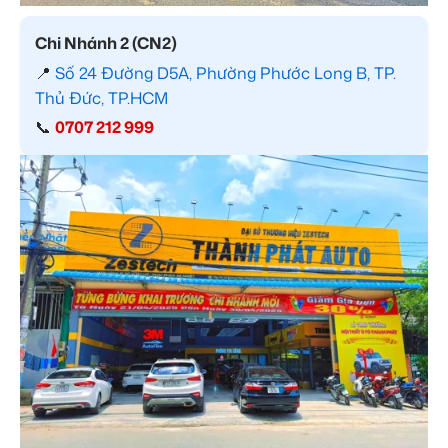
Chi Nhánh 2 (CN2)
📍
Số 24 Đường D5A, Phường Phước Long B, TP.
Thủ Đức, TP.HCM
📞
0707 212 999