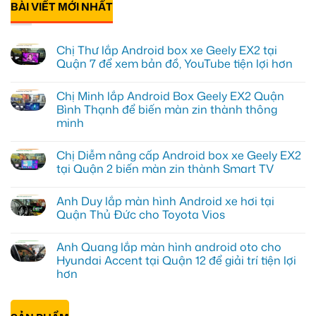
BÀI VIẾT MỚI NHẤT
Chị Thư lắp Android box xe Geely EX2 tại
Quận 7 để xem bản đồ, YouTube tiện lợi hơn
Không
có
Chị Minh lắp Android Box Geely EX2 Quận
bình
luận
Bình Thạnh để biến màn zin thành thông
ở
minh
Chị
Thư
Không
lắp
có
Android
Chị Diễm nâng cấp Android box xe Geely EX2
bình
box
luận
tại Quận 2 biến màn zin thành Smart TV
xe
ở
Geely
Chị
Không
EX2
Minh
có
tại
Anh Duy lắp màn hình Android xe hơi tại
lắp
bình
Quận
Android
luận
Quận Thủ Đức cho Toyota Vios
7
Box
ở
để
Geely
Chị
Không
xem
EX2
Diễm
có
bản
Anh Quang lắp màn hình android oto cho
Quận
nâng
bình
đồ,
Bình
cấp
luận
Hyundai Accent tại Quận 12 để giải trí tiện lợi
YouTube
Thạnh
Android
ở
tiện
hơn
để
box
Anh
lợi
biến
xe
Duy
hơn
Không
màn
Geely
lắp
có
zin
EX2
màn
bình
thành
tại
hình
luận