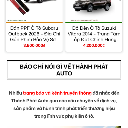
r
Dán PPF Ô Tô Subaru
Độ Đèn Ô Tô Suzuki
m
Outback 2026 – Địa Chỉ
Vitara 2014 – Trung Tâm
Gắn Phim Bảo Vệ Sơn
Lắp Đặt Chính Hãng
Uy Tín TPHCM
TPHCM
3.500.000
₫
4.200.000
₫
BÁO CHÍ NÓI GÌ VỀ THÀNH PHÁT
AUTO
Nhiều
trang báo và kênh truyền thông
đã nhắc đến
Thành Phát Auto qua các câu chuyện về dịch vụ,
sản phẩm và hành trình phát triển thương hiệu
trong lĩnh vực phụ kiện ô tô.