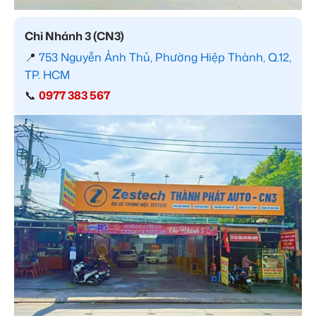
Chi Nhánh 3 (CN3)
📍
753 Nguyễn Ảnh Thủ, Phường Hiệp Thành, Q.12,
TP. HCM
📞
0977 383 567