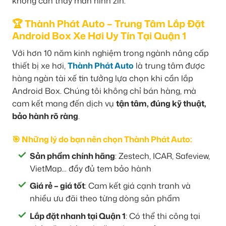
không cần thay màn hình zin.
🏆 Thành Phát Auto – Trung Tâm Lắp Đặt
Android Box Xe Hơi Uy Tín Tại Quận 1
Với hơn 10 năm kinh nghiệm trong ngành nâng cấp
thiết bị xe hơi,
Thành Phát Auto
là trung tâm được
hàng ngàn tài xế tin tưởng lựa chọn khi cần lắp
Android Box. Chúng tôi không chỉ bán hàng, mà
cam kết mang đến dịch vụ
tận tâm, đúng kỹ thuật,
bảo hành rõ ràng
.
🎯 Những lý do bạn nên chọn Thành Phát Auto:
Sản phẩm chính hãng
: Zestech, ICAR, Safeview,
VietMap… đầy đủ tem bảo hành
Giá rẻ – giá tốt
: Cam kết giá cạnh tranh và
nhiều ưu đãi theo từng dòng sản phẩm
Lắp đặt nhanh tại Quận 1
: Có thể thi công tại