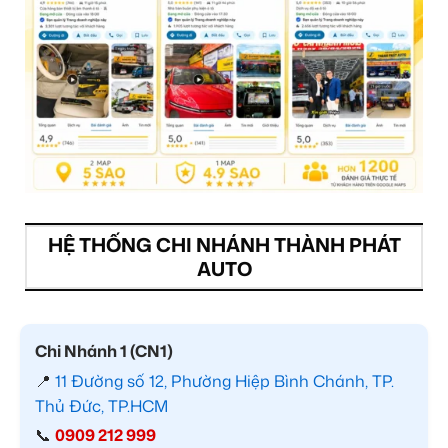
HỆ THỐNG CHI NHÁNH THÀNH PHÁT
AUTO
Chi Nhánh 1 (CN1)
📍
11 Đường số 12, Phường Hiệp Bình Chánh, TP.
Thủ Đức, TP.HCM
📞
0909 212 999