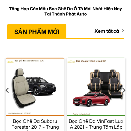
Tổng Hợp Các Mẫu Bọc Ghế Da Ô Tô Mới Nhất Hiện Nay
Tại Thành Phát Auto
SẢN PHẨM MỚI
Xem tất cả
Bọc Ghế Da Subaru
Bọc Ghế Da VinFast Lux
–
Forester 2017 – Trung
A 2021 – Trung Tâm Lắp