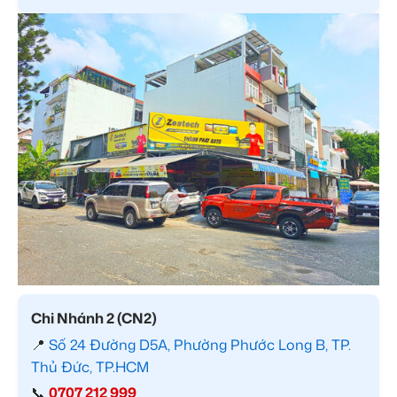
Chi Nhánh 2 (CN2)
📍
Số 24 Đường D5A, Phường Phước Long B, TP.
Thủ Đức, TP.HCM
📞
0707 212 999