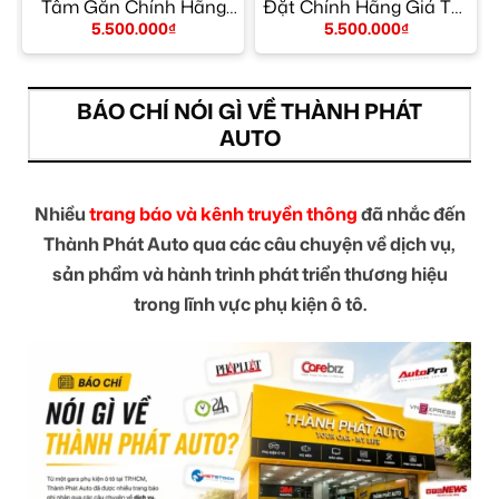
Tâm Gắn Chính Hãng
Đặt Chính Hãng Giá Tốt
Giá Tốt TPHCM
TPHCM
5.500.000
₫
5.500.000
₫
BÁO CHÍ NÓI GÌ VỀ THÀNH PHÁT
AUTO
Nhiều
trang báo và kênh truyền thông
đã nhắc đến
Thành Phát Auto qua các câu chuyện về dịch vụ,
sản phẩm và hành trình phát triển thương hiệu
trong lĩnh vực phụ kiện ô tô.