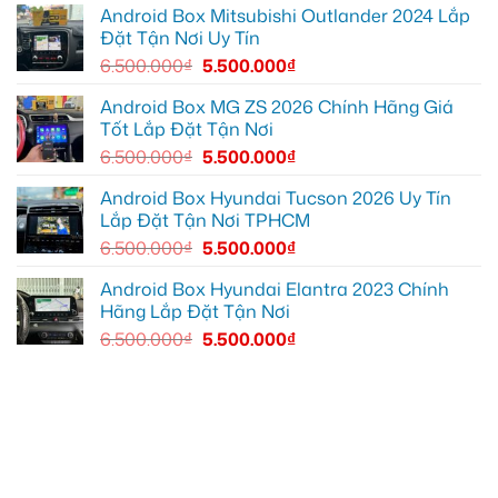
thoải
Quận
Android Box Mitsubishi Outlander 2024 Lắp
mái
7
Đặt Tận Nơi Uy Tín
hơn
để
xem
6.500.000
₫
5.500.000
₫
bản
đồ,
YouTube
Android Box MG ZS 2026 Chính Hãng Giá
tiện
Tốt Lắp Đặt Tận Nơi
lợi
hơn
6.500.000
₫
5.500.000
₫
Android Box Hyundai Tucson 2026 Uy Tín
Lắp Đặt Tận Nơi TPHCM
6.500.000
₫
5.500.000
₫
Android Box Hyundai Elantra 2023 Chính
Hãng Lắp Đặt Tận Nơi
6.500.000
₫
5.500.000
₫