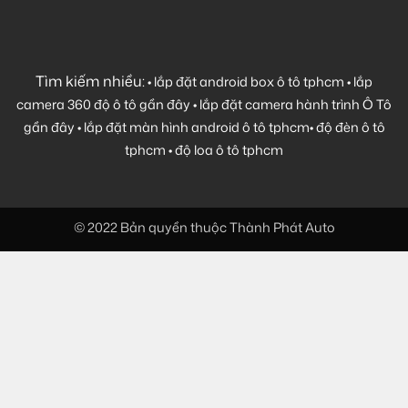
Tìm kiếm nhiều:
•
lắp đặt android box ô tô tphcm
•
lắp
camera 360 độ ô tô gần đây
•
lắp đặt camera hành trình Ô Tô
gần đây
•
lắp đặt màn hình android ô tô tphcm
•
độ đèn ô tô
tphcm
•
độ loa ô tô tphcm
© 2022 Bản quyền thuộc Thành Phát Auto