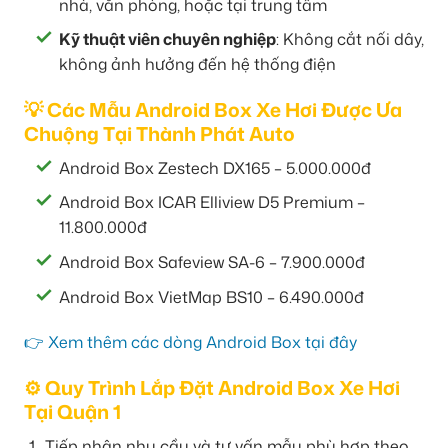
nhà, văn phòng, hoặc tại trung tâm
Kỹ thuật viên chuyên nghiệp
: Không cắt nối dây,
không ảnh hưởng đến hệ thống điện
💡 Các Mẫu Android Box Xe Hơi Được Ưa
Chuộng Tại Thành Phát Auto
Android Box Zestech DX165 – 5.000.000đ
Android Box ICAR Elliview D5 Premium –
11.800.000đ
Android Box Safeview SA-6 – 7.900.000đ
Android Box VietMap BS10 – 6.490.000đ
👉 Xem thêm các dòng Android Box tại đây
⚙️ Quy Trình Lắp Đặt Android Box Xe Hơi
Tại Quận 1
Tiếp nhận nhu cầu và tư vấn mẫu phù hợp theo