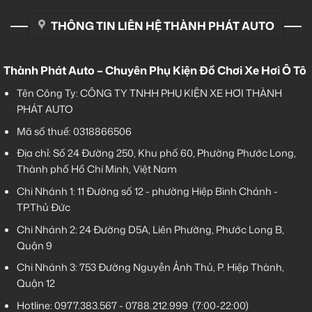
THÔNG TIN LIÊN HỆ THÀNH PHÁT AUTO
Thành Phát Auto – Chuyên Phụ Kiện Đồ Chơi Xe Hơi Ô Tô
Tên Công Ty: CÔNG TY TNHH PHỤ KIỆN XE HƠI THÀNH
PHÁT AUTO
Mã số thuế: 0318866506
Địa chỉ: Số 24 Đường 250, Khu phố 60, Phường Phước Long,
Thành phố Hồ Chí Minh, Việt Nam
Chi Nhánh 1:
11 Đường số 12 - phường Hiệp Bình Chánh -
TP.Thủ Đức
Chi Nhánh 2:
24 Đường D5A, Liên Phường, Phước Long B,
Quận 9
Chi Nhánh 3:
753 Đường Nguyễn Ảnh Thủ, P. Hiệp Thành,
Quận 12
Hotline:
0977.383.567
-
0788.212.999
(7:00-22:00)