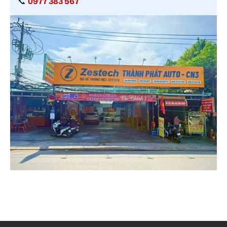
📞
0977 383 567