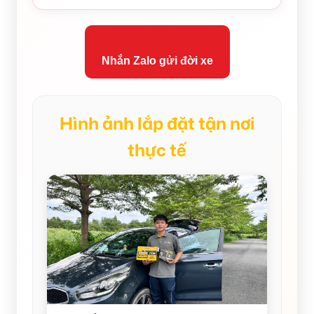
Nhắn Zalo gửi đời xe
Hình ảnh lắp đặt tận nơi
thực tế