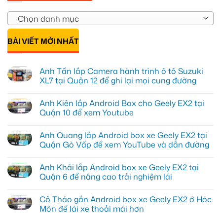
Chọn danh mục
BÀI VIẾT MỚI NHẤT
Anh Tấn lắp Camera hành trình ô tô Suzuki
XL7 tại Quận 12 để ghi lại mọi cung đường
Không
có
Anh Kiên lắp Android Box cho Geely EX2 tại
bình
luận
Quận 10 để xem Youtube
ở
Anh
Không
Tấn
có
Anh Quang lắp Android box xe Geely EX2 tại
lắp
bình
Camera
luận
Quận Gò Vấp để xem YouTube và dẫn đường
hành
ở
trình
Anh
Không
ô
Kiên
có
Anh Khải lắp Android box xe Geely EX2 tại
tô
lắp
bình
Suzuki
Android
luận
Quận 6 để nâng cao trải nghiệm lái
XL7
Box
ở
tại
cho
Anh
Không
Quận
Geely
Quang
có
Cô Thảo gắn Android box xe Geely EX2 ở Hóc
12
EX2
lắp
bình
để
tại
Android
luận
Môn để lái xe thoải mái hơn
ghi
Quận
box
ở
lại
10
xe
Anh
Không