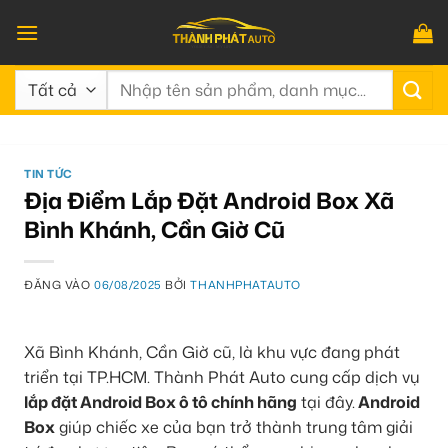
Bỏ
qua
nội
Tìm
dung
kiếm:
TIN TỨC
Địa Điểm Lắp Đặt Android Box Xã
Bình Khánh, Cần Giờ Cũ
ĐĂNG VÀO
06/08/2025
BỞI
THANHPHATAUTO
Xã Bình Khánh, Cần Giờ cũ, là khu vực đang phát
triển tại TP.HCM. Thành Phát Auto cung cấp dịch vụ
lắp đặt Android Box ô tô chính hãng
tại đây.
Android
Box
giúp chiếc xe của bạn trở thành trung tâm giải