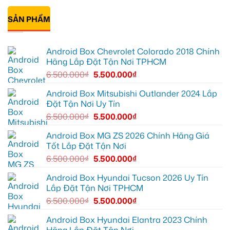
mọi
để
Geely
Khải
có
cung
xem
EX2
lắp
bình
đường
Youtube
tại
Android
SẢN PHẨM
luận
Quận
box
ở
Gò
xe
Cô
Vấp
Geely
Thảo
để
EX2
gắn
Android Box Chevrolet Colorado 2018 Chính
xem
tại
Android
YouTube
Quận
box
Hãng Lắp Đặt Tận Nơi TPHCM
và
6
xe
dẫn
để
Geely
6.500.000
₫
5.500.000
₫
đường
nâng
EX2
cao
ở
trải
Hóc
Android Box Mitsubishi Outlander 2024 Lắp
nghiệm
Môn
Đặt Tận Nơi Uy Tín
lái
để
lái
6.500.000
₫
5.500.000
₫
xe
thoải
mái
Android Box MG ZS 2026 Chính Hãng Giá
hơn
Tốt Lắp Đặt Tận Nơi
6.500.000
₫
5.500.000
₫
Android Box Hyundai Tucson 2026 Uy Tín
Lắp Đặt Tận Nơi TPHCM
6.500.000
₫
5.500.000
₫
Android Box Hyundai Elantra 2023 Chính
Hãng Lắp Đặt Tận Nơi