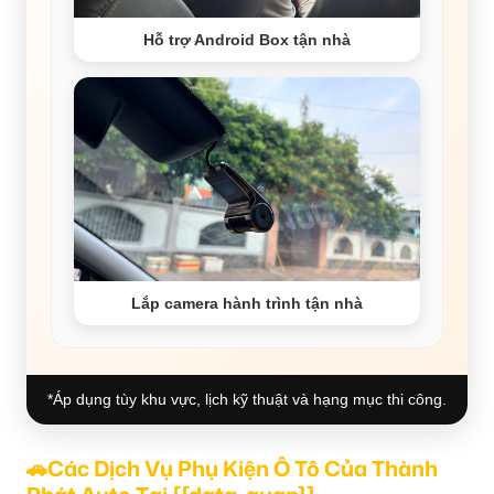
Hỗ trợ Android Box tận nhà
Lắp camera hành trình tận nhà
*Áp dụng tùy khu vực, lịch kỹ thuật và hạng mục thi công.
🚗Các Dịch Vụ Phụ Kiện Ô Tô Của Thành