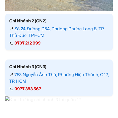
Chi Nhánh 2 (CN2)
📍
Số 24 Đường D5A, Phường Phước Long B, TP.
Thủ Đức, TP.HCM
📞
0707 212 999
Chi Nhánh 3 (CN3)
📍
753 Nguyễn Ảnh Thủ, Phường Hiệp Thành, Q.12,
TP. HCM
📞
0977 383 567