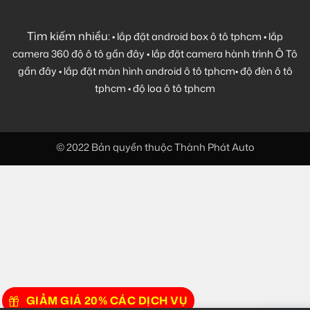
Tìm kiếm nhiều:
•
lắp đặt android box ô tô tphcm
•
lắp
camera 360 độ ô tô gần đây
•
lắp đặt camera hành trình Ô Tô
gần đây
•
lắp đặt màn hình android ô tô tphcm
•
độ đèn ô tô
tphcm
•
độ loa ô tô tphcm
© 2022 Bản quyền thuộc Thành Phát Auto
GIẢM GIÁ 20% CÁC DỊCH VỤ