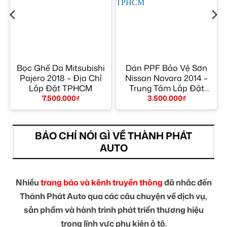
Bọc Ghế Da Mitsubishi
Dán PPF Bảo Vệ Sơn
Pajero 2018 – Địa Chỉ
Nissan Navara 2014 –
Lắp Đặt TPHCM
Trung Tâm Lắp Đặt
Chính Hãng TPHCM
7.500.000
₫
3.500.000
₫
BÁO CHÍ NÓI GÌ VỀ THÀNH PHÁT
AUTO
Nhiều
trang báo và kênh truyền thông
đã nhắc đến
Thành Phát Auto qua các câu chuyện về dịch vụ,
sản phẩm và hành trình phát triển thương hiệu
trong lĩnh vực phụ kiện ô tô.