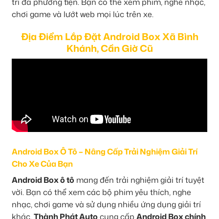
trí đa phương tiện. Bạn có thể xem phim, nghe nhạc,
chơi game và lướt web mọi lúc trên xe.
Địa Điểm Lắp Đặt Android Box Xã Bình
Khánh, Cần Giờ Cũ
Android Box Ô Tô – Nâng Cấp Trải Nghiệm Giải Trí
Cho Xe Của Bạn
Android Box ô tô
mang đến trải nghiệm giải trí tuyệt
vời. Bạn có thể xem các bộ phim yêu thích, nghe
nhạc, chơi game và sử dụng nhiều ứng dụng giải trí
khác.
Thành Phát Auto
cung cấp
Android Box chính