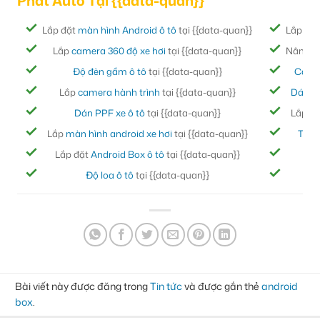
Phát Auto Tại {{data-quan}}
Lắp đặt
màn hình Android ô tô
tại {{data-quan}}
Lắp đặ
Lắp
camera 360 độ xe hơi
tại {{data-quan}}
Nâng cấ
Độ đèn gầm ô tô
tại {{data-quan}}
Cách
Lắp
camera hành trình
tại {{data-quan}}
Dán ph
Dán PPF xe ô tô
tại {{data-quan}}
Lắp đ
Lắp
màn hình android xe hơi
tại {{data-quan}}
Thảm
Lắp đặt
Android Box ô tô
tại {{data-quan}}
Bọc
Độ loa ô tô
tại {{data-quan}}
Đ
Bài viết này được đăng trong
Tin tức
và được gắn thẻ
android
box
.