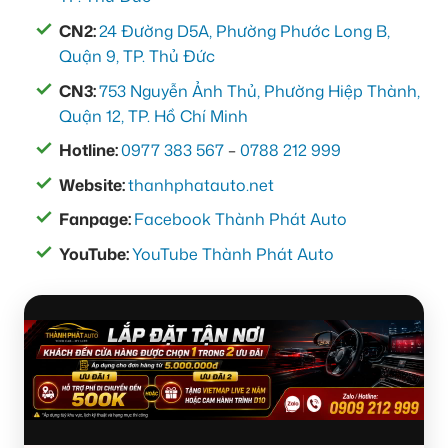
CN2:
24 Đường D5A, Phường Phước Long B,
Quận 9, TP. Thủ Đức
CN3:
753 Nguyễn Ảnh Thủ, Phường Hiệp Thành,
Quận 12, TP. Hồ Chí Minh
Hotline:
0977 383 567
–
0788 212 999
Website:
thanhphatauto.net
Fanpage:
Facebook Thành Phát Auto
YouTube:
YouTube Thành Phát Auto