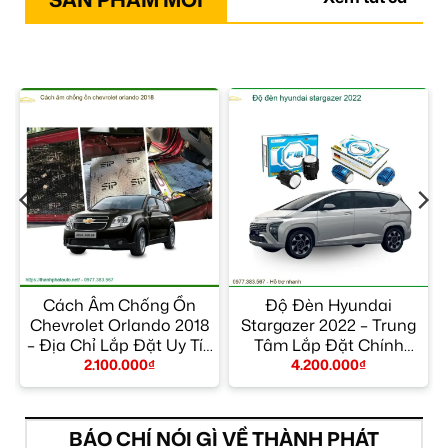
Cách Âm Chống Ồn
Độ Đèn Hyundai
Chevrolet Orlando 2018
Stargazer 2022 – Trung
– Địa Chỉ Lắp Đặt Uy Tín
Tâm Lắp Đặt Chính
TPHCM
Hãng Giá Tốt TPHCM
2.100.000
₫
4.200.000
₫
BÁO CHÍ NÓI GÌ VỀ THÀNH PHÁT