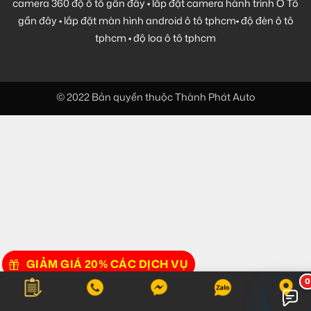
camera 360 độ ô tô gần đây
•
lắp đặt camera hành trình Ô Tô
gần đây
•
lắp đặt màn hình android ô tô tphcm
•
độ đèn ô tô
tphcm
•
độ loa ô tô tphcm
© 2022 Bản quyền thuộc Thành Phát Auto
GIẢM GIÁ 20% CÁC DỊCH VỤ