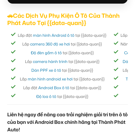
🚗Các Dịch Vụ Phụ Kiện Ô Tô Của Thành
Phát Auto Tại {{data-quan}}
Lắp đặt
màn hình Android ô tô
tại {{data-quan}}
Lắp đặ
Lắp
camera 360 độ xe hơi
tại {{data-quan}}
Nâng cấ
Độ đèn gầm ô tô
tại {{data-quan}}
Cách
Lắp
camera hành trình
tại {{data-quan}}
Dán ph
Dán PPF xe ô tô
tại {{data-quan}}
Lắp đ
Lắp
màn hình android xe hơi
tại {{data-quan}}
Thảm
Lắp đặt
Android Box ô tô
tại {{data-quan}}
Bọc
Độ loa ô tô
tại {{data-quan}}
Đ
Liên hệ ngay để nâng cao trải nghiệm giải trí trên ô tô
của bạn với Android Box chính hãng tại Thành Phát
Auto!