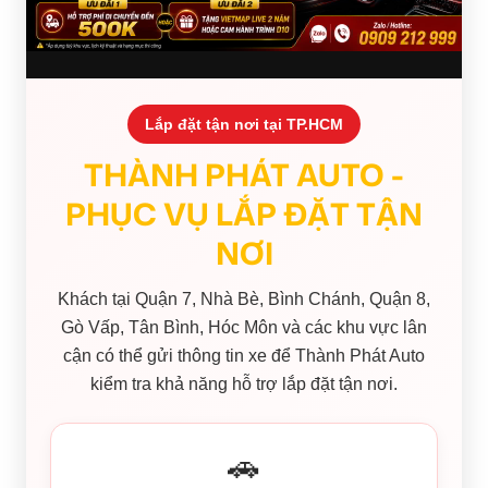
Lắp đặt tận nơi tại TP.HCM
THÀNH PHÁT AUTO -
PHỤC VỤ LẮP ĐẶT TẬN
NƠI
Khách tại Quận 7, Nhà Bè, Bình Chánh, Quận 8,
Gò Vấp, Tân Bình, Hóc Môn và các khu vực lân
cận có thể gửi thông tin xe để Thành Phát Auto
kiểm tra khả năng hỗ trợ lắp đặt tận nơi.
🚗