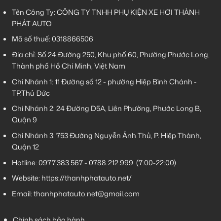
Tên Công Ty: CÔNG TY TNHH PHỤ KIỆN XE HƠI THÀNH
PHÁT AUTO
Mã số thuế: 0318866506
Địa chỉ: Số 24 Đường 250, Khu phố 60, Phường Phước Long,
Thành phố Hồ Chí Minh, Việt Nam
Chi Nhánh 1:
11 Đường số 12 - phường Hiệp Bình Chánh -
TP.Thủ Đức
Chi Nhánh 2:
24 Đường D5A, Liên Phường, Phước Long B,
Quận 9
Chi Nhánh 3:
753 Đường Nguyễn Ảnh Thủ, P. Hiệp Thành,
Quận 12
Hotline:
0977.383.567
-
0788.212.999
(7:00-22:00)
Website:
https://thanhphatauto.net/
Email:
thanhphatauto.net@gmail.com
Chính sách bảo hành