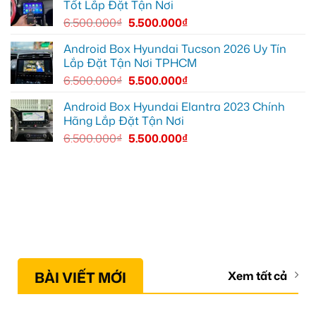
Tốt Lắp Đặt Tận Nơi
đường
6.500.000
₫
5.500.000
₫
Android Box Hyundai Tucson 2026 Uy Tín
Lắp Đặt Tận Nơi TPHCM
6.500.000
₫
5.500.000
₫
Android Box Hyundai Elantra 2023 Chính
Hãng Lắp Đặt Tận Nơi
6.500.000
₫
5.500.000
₫
BÀI VIẾT MỚI
Xem tất cả