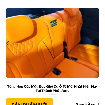
Tổng Hợp Các Mẫu Bọc Ghế Da Ô Tô Mới Nhất Hiện Nay
Tại Thành Phát Auto
SẢN PHẨM MỚI
Xem tất cả