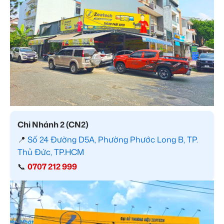
Chi Nhánh 2 (CN2)
📍
Số 24 Đường D5A, Phường Phước Long B, TP.
Thủ Đức, TP.HCM
📞
0707 212 999