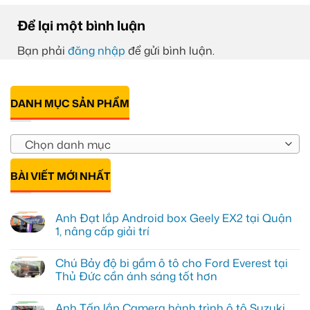
Để lại một bình luận
Bạn phải
đăng nhập
để gửi bình luận.
DANH MỤC SẢN PHẨM
Chọn danh mục
BÀI VIẾT MỚI NHẤT
Anh Đạt lắp Android box Geely EX2 tại Quận
1, nâng cấp giải trí
Không
có
Chú Bảy độ bi gầm ô tô cho Ford Everest tại
bình
luận
Thủ Đức cần ánh sáng tốt hơn
ở
Anh
Không
Đạt
có
Anh Tấn lắp Camera hành trình ô tô Suzuki
lắp
bình