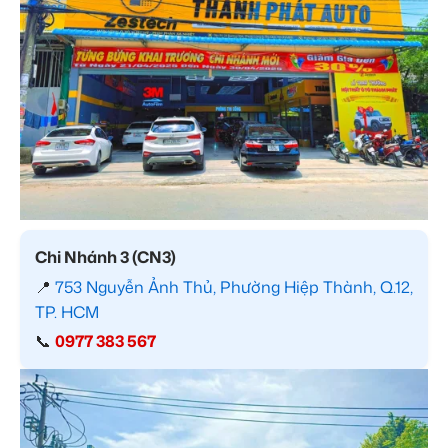
Chi Nhánh 3 (CN3)
📍
753 Nguyễn Ảnh Thủ, Phường Hiệp Thành, Q.12,
TP. HCM
📞
0977 383 567