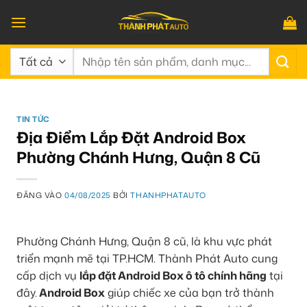
Bỏ
qua
nội
Tìm
dung
kiếm:
TIN TỨC
Địa Điểm Lắp Đặt Android Box
Phường Chánh Hưng, Quận 8 Cũ
ĐĂNG VÀO
04/08/2025
BỞI
THANHPHATAUTO
Phường Chánh Hưng, Quận 8 cũ, là khu vực phát
triển mạnh mẽ tại TP.HCM. Thành Phát Auto cung
cấp dịch vụ
lắp đặt Android Box ô tô chính hãng
tại
đây.
Android Box
giúp chiếc xe của bạn trở thành