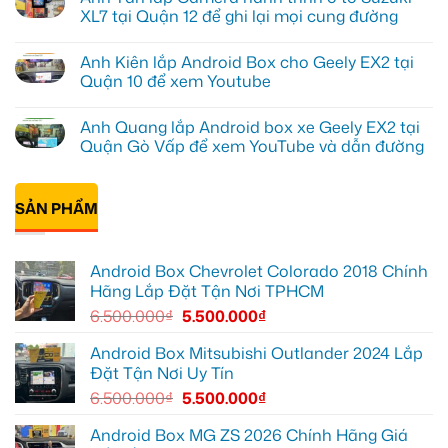
Android
luận
XL7 tại Quận 12 để ghi lại mọi cung đường
box
ở
Geely
Chú
Không
EX2
Bảy
có
Anh Kiên lắp Android Box cho Geely EX2 tại
tại
độ
bình
Quận
bi
luận
Quận 10 để xem Youtube
1,
gầm
ở
nâng
ô
Anh
Không
cấp
tô
Tấn
có
Anh Quang lắp Android box xe Geely EX2 tại
giải
cho
lắp
bình
trí
Ford
Camera
luận
Quận Gò Vấp để xem YouTube và dẫn đường
Everest
hành
ở
tại
trình
Anh
Không
Thủ
ô
Kiên
có
Đức
tô
lắp
bình
cần
Suzuki
Android
SẢN PHẨM
luận
ánh
XL7
Box
ở
sáng
tại
cho
Anh
tốt
Quận
Geely
Quang
hơn
12
EX2
lắp
Android Box Chevrolet Colorado 2018 Chính
để
tại
Android
ghi
Quận
box
Hãng Lắp Đặt Tận Nơi TPHCM
lại
10
xe
mọi
để
Geely
6.500.000
₫
5.500.000
₫
cung
xem
EX2
đường
Youtube
tại
Quận
Android Box Mitsubishi Outlander 2024 Lắp
Gò
Đặt Tận Nơi Uy Tín
Vấp
để
6.500.000
₫
5.500.000
₫
xem
YouTube
và
Android Box MG ZS 2026 Chính Hãng Giá
dẫn