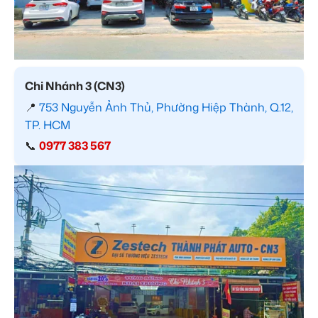
Chi Nhánh 3 (CN3)
📍
753 Nguyễn Ảnh Thủ, Phường Hiệp Thành, Q.12,
TP. HCM
📞
0977 383 567