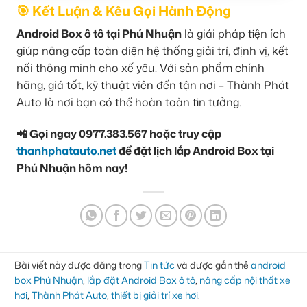
🎯 Kết Luận & Kêu Gọi Hành Động
Android Box ô tô tại Phú Nhuận
là giải pháp tiện ích
giúp nâng cấp toàn diện hệ thống giải trí, định vị, kết
nối thông minh cho xế yêu. Với sản phẩm chính
hãng, giá tốt, kỹ thuật viên đến tận nơi – Thành Phát
Auto là nơi bạn có thể hoàn toàn tin tưởng.
📲 Gọi ngay 0977.383.567 hoặc truy cập
thanhphatauto.net
để đặt lịch lắp Android Box tại
Phú Nhuận hôm nay!
Bài viết này được đăng trong
Tin tức
và được gắn thẻ
android
box Phú Nhuận
,
lắp đặt Android Box ô tô
,
nâng cấp nội thất xe
hơi
,
Thành Phát Auto
,
thiết bị giải trí xe hơi
.