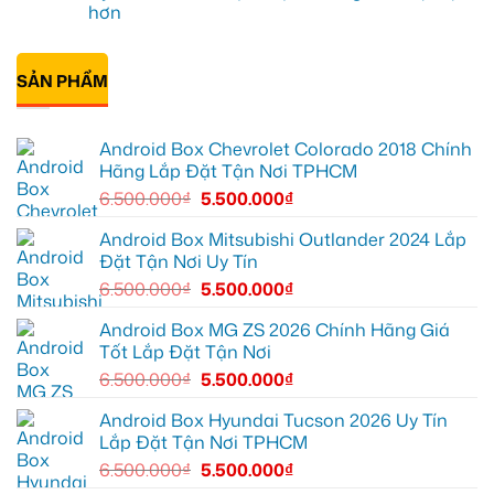
tiện
hơn
để
box
Anh
lợi
biến
xe
Duy
hơn
Không
màn
Geely
lắp
có
zin
EX2
màn
bình
thành
tại
hình
SẢN PHẨM
luận
thông
Quận
Android
ở
minh
2
xe
Anh
biến
hơi
Quang
màn
tại
lắp
zin
Quận
Android Box Chevrolet Colorado 2018 Chính
màn
thành
Thủ
hình
Hãng Lắp Đặt Tận Nơi TPHCM
Smart
Đức
android
TV
cho
oto
6.500.000
₫
5.500.000
₫
Toyota
cho
Vios
Hyundai
Accent
Android Box Mitsubishi Outlander 2024 Lắp
tại
Đặt Tận Nơi Uy Tín
Quận
12
6.500.000
₫
5.500.000
₫
để
giải
trí
Android Box MG ZS 2026 Chính Hãng Giá
tiện
Tốt Lắp Đặt Tận Nơi
lợi
hơn
6.500.000
₫
5.500.000
₫
Android Box Hyundai Tucson 2026 Uy Tín
Lắp Đặt Tận Nơi TPHCM
6.500.000
₫
5.500.000
₫