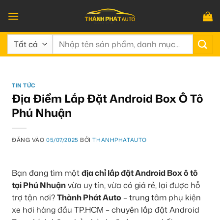
Bỏ
qua
nội
Tìm
dung
kiếm:
TIN TỨC
Địa Điểm Lắp Đặt Android Box Ô Tô
Phú Nhuận
ĐĂNG VÀO
05/07/2025
BỞI
THANHPHATAUTO
Bạn đang tìm một
địa chỉ lắp đặt Android Box ô tô
tại Phú Nhuận
vừa uy tín, vừa có giá rẻ, lại được hỗ
trợ tận nơi?
Thành Phát Auto
– trung tâm phụ kiện
xe hơi hàng đầu TP.HCM – chuyên lắp đặt Android