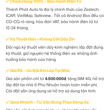
✅ Chính Hãng 100% – Bảo Hành Điện Tử
Thành Phát Auto là đại lý chính thức của Zestech,
ICAR, VietMap, Safeview… Tất cả Android Box đều có
CO-CQ rõ ràng, hóa đơn VAT, bảo hành điện tử từ
12–24 tháng.
✅ Kỹ Thuật Giỏi – Không Cắt Dây Zin
Đội ngũ kỹ thuật viên dày kinh nghiệm, lắp đặt đúng
kỹ thuật, giữ nguyên hệ thống điện xe, không ảnh
hưởng bảo hành của hãng.
✅ Giá Rẻ – Ưu Đãi Khi Lắp Tại Nhà
Giá sản phẩm chỉ từ
4.500.000đ
, tặng SIM 4G, hỗ trợ
lắp đặt tại nhà ở Phú Nhuận hoàn toàn miễn phí.
Cài đặt sẵn ứng dụng và hỗ trợ sử dụng tận tình.
✅ Giao Nhanh – Tư Vấn Đúng Theo Dòng Xe