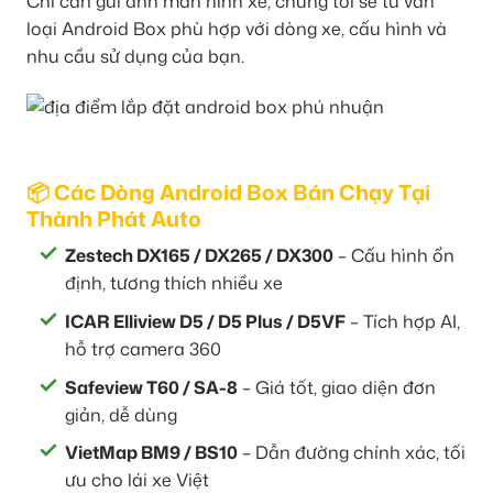
Chỉ cần gửi ảnh màn hình xe, chúng tôi sẽ tư vấn
loại Android Box phù hợp với dòng xe, cấu hình và
nhu cầu sử dụng của bạn.
📦 Các Dòng Android Box Bán Chạy Tại
Thành Phát Auto
Zestech DX165 / DX265 / DX300
– Cấu hình ổn
định, tương thích nhiều xe
ICAR Elliview D5 / D5 Plus / D5VF
– Tích hợp AI,
hỗ trợ camera 360
Safeview T60 / SA-8
– Giá tốt, giao diện đơn
giản, dễ dùng
VietMap BM9 / BS10
– Dẫn đường chính xác, tối
ưu cho lái xe Việt