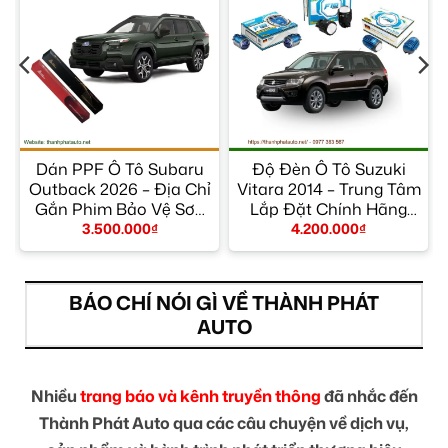
r
Dán PPF Ô Tô Subaru
Độ Đèn Ô Tô Suzuki
m
Outback 2026 – Địa Chỉ
Vitara 2014 – Trung Tâm
Gắn Phim Bảo Vệ Sơn
Lắp Đặt Chính Hãng
Uy Tín TPHCM
TPHCM
3.500.000
₫
4.200.000
₫
BÁO CHÍ NÓI GÌ VỀ THÀNH PHÁT
AUTO
Nhiều
trang báo và kênh truyền thông
đã nhắc đến
Thành Phát Auto qua các câu chuyện về dịch vụ,