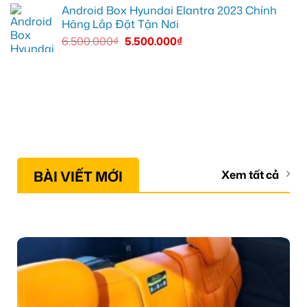
Android Box Hyundai Elantra 2023 Chính
Hãng Lắp Đặt Tận Nơi
6.500.000
₫
5.500.000
₫
BÀI VIẾT MỚI
Xem tất cả