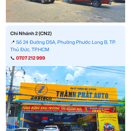
Chi Nhánh 2 (CN2)
📍
Số 24 Đường D5A, Phường Phước Long B, TP.
Thủ Đức, TP.HCM
📞
0707 212 999