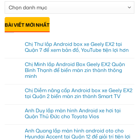
BÀI VIẾT MỚI NHẤT
Chị Thư lắp Android box xe Geely EX2 tại
Quận 7 để xem bản đồ, YouTube tiện lợi hơn
Không
có
Chị Minh lắp Android Box Geely EX2 Quận
bình
luận
Bình Thạnh để biến màn zin thành thông
ở
minh
Chị
Thư
Không
lắp
có
Android
Chị Diễm nâng cấp Android box xe Geely EX2
bình
box
luận
tại Quận 2 biến màn zin thành Smart TV
xe
ở
Geely
Chị
Không
EX2
Minh
có
tại
Anh Duy lắp màn hình Android xe hơi tại
lắp
bình
Quận
Android
luận
Quận Thủ Đức cho Toyota Vios
7
Box
ở
để
Geely
Chị
Không
xem
EX2
Diễm
có
bản
Anh Quang lắp màn hình android oto cho
Quận
nâng
bình
đồ,
Bình
cấp
luận
Hyundai Accent tại Quận 12 để giải trí tiện lợi
YouTube
Thạnh
Android
ở