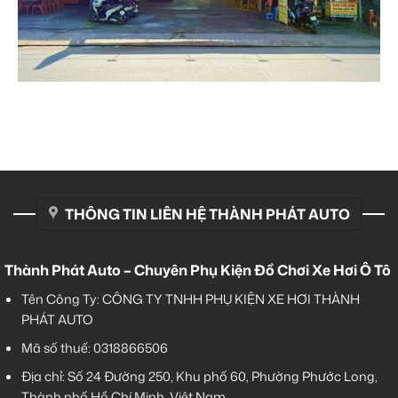
THÔNG TIN LIÊN HỆ THÀNH PHÁT AUTO
Thành Phát Auto – Chuyên Phụ Kiện Đồ Chơi Xe Hơi Ô Tô
Tên Công Ty: CÔNG TY TNHH PHỤ KIỆN XE HƠI THÀNH
PHÁT AUTO
Mã số thuế: 0318866506
Địa chỉ: Số 24 Đường 250, Khu phố 60, Phường Phước Long,
Thành phố Hồ Chí Minh, Việt Nam