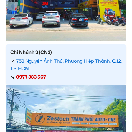
Chi Nhánh 3 (CN3)
📍
753 Nguyễn Ảnh Thủ, Phường Hiệp Thành, Q.12,
TP. HCM
📞
0977 383 567