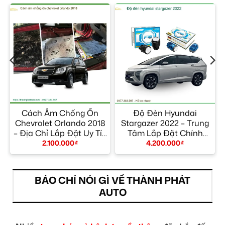
Cách Âm Chống Ồn
Độ Đèn Hyundai
Chevrolet Orlando 2018
Stargazer 2022 – Trung
– Địa Chỉ Lắp Đặt Uy Tín
Tâm Lắp Đặt Chính
TPHCM
Hãng Giá Tốt TPHCM
2.100.000
₫
4.200.000
₫
BÁO CHÍ NÓI GÌ VỀ THÀNH PHÁT
AUTO