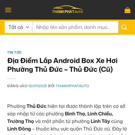
Bỏ
qua
nội
Tìm
dung
kiếm:
TIN TỨC
Địa Điểm Lắp Android Box Xe Hơi
Phường Thủ Đức – Thủ Đức (Cũ)
ĐĂNG VÀO
10/07/2025
BỞI
THANHPHATAUTO
Phường
Thủ Đức
hiện tại được thành lập trên cơ sở
sáp nhập từ các phường
Bình Thọ, Linh Chiểu,
Trường Thọ
và một phần từ phường
Linh Tây
cùng
Linh Đông
– thuộc khu vực quận Thủ Đức cũ. Đây là