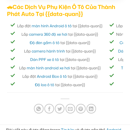
🚗Các Dịch Vụ Phụ Kiện Ô Tô Của Thành
Phát Auto Tại {{data-quan}}
Lắp đặt
màn hình Android ô tô
tại {{data-quan}}
Lắp đặ
Lắp
camera 360 độ xe hơi
tại {{data-quan}}
Nâng cấ
Độ đèn gầm ô tô
tại {{data-quan}}
Cách
Lắp
camera hành trình
tại {{data-quan}}
Dán ph
Dán PPF xe ô tô
tại {{data-quan}}
Lắp đ
Lắp
màn hình android xe hơi
tại {{data-quan}}
Thảm
Lắp đặt
Android Box ô tô
tại {{data-quan}}
Bọc
Độ loa ô tô
tại {{data-quan}}
Đ
Bài viết này được đăng trong
Tin tức
và được gắn thẻ
Android