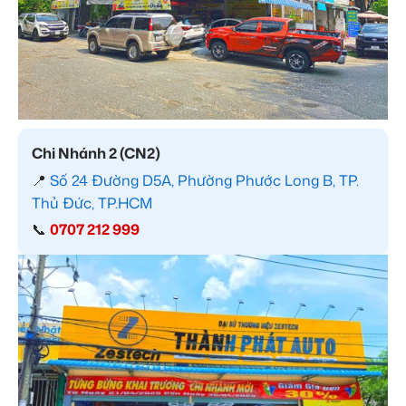
Chi Nhánh 2 (CN2)
📍
Số 24 Đường D5A, Phường Phước Long B, TP.
Thủ Đức, TP.HCM
📞
0707 212 999