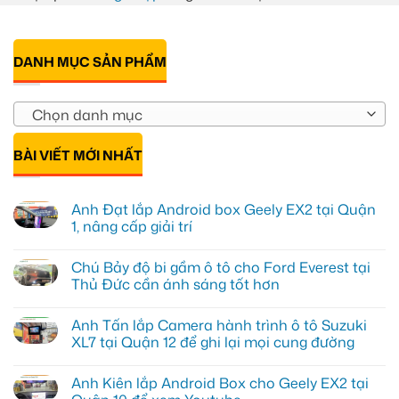
DANH MỤC SẢN PHẨM
Chọn danh mục
BÀI VIẾT MỚI NHẤT
Anh Đạt lắp Android box Geely EX2 tại Quận
1, nâng cấp giải trí
Không
có
Chú Bảy độ bi gầm ô tô cho Ford Everest tại
bình
luận
Thủ Đức cần ánh sáng tốt hơn
ở
Anh
Không
Đạt
có
Anh Tấn lắp Camera hành trình ô tô Suzuki
lắp
bình
Android
luận
XL7 tại Quận 12 để ghi lại mọi cung đường
box
ở
Geely
Chú
Không
EX2
Bảy
có
Anh Kiên lắp Android Box cho Geely EX2 tại
tại
độ
bình
Quận
bi
luận