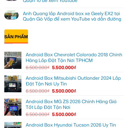
Quận 10 để xem Youtube
1,
gầm
ở
nâng
ô
Anh
Không
cấp
tô
Tấn
có
Anh Quang lắp Android box xe Geely EX2 tại
giải
cho
lắp
bình
trí
Ford
Camera
luận
Quận Gò Vấp để xem YouTube và dẫn đường
Everest
hành
ở
tại
trình
Anh
Không
Thủ
ô
Kiên
có
Đức
tô
lắp
bình
cần
Suzuki
Android
SẢN PHẨM
luận
ánh
XL7
Box
ở
sáng
tại
cho
Anh
tốt
Quận
Geely
Quang
hơn
12
EX2
lắp
Android Box Chevrolet Colorado 2018 Chính
để
tại
Android
ghi
Quận
box
Hãng Lắp Đặt Tận Nơi TPHCM
lại
10
xe
mọi
để
Geely
6.500.000
₫
5.500.000
₫
cung
xem
EX2
đường
Youtube
tại
Quận
Android Box Mitsubishi Outlander 2024 Lắp
Gò
Đặt Tận Nơi Uy Tín
Vấp
để
6.500.000
₫
5.500.000
₫
xem
YouTube
và
Android Box MG ZS 2026 Chính Hãng Giá
dẫn
Tốt Lắp Đặt Tận Nơi
đường
6.500.000
₫
5.500.000
₫
Android Box Hyundai Tucson 2026 Uy Tín