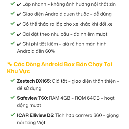
✔️ Lắp nhanh – không ảnh hưởng nội thất zin
✔️ Giao diện Android quen thuộc – dễ dùng
✔️ Có thể tháo ra lắp cho xe khác khi đổi xe
✔️ Cài đặt theo nhu cầu – đa nhiệm mượt
✔️ Chi phí tiết kiệm – giá rẻ hơn màn hình
Android đến 60%
🔧 Các Dòng Android Box Bán Chạy Tại
Khu Vực
Zestech DX165:
Giá tốt – giao diện thân thiện –
dễ sử dụng
Safeview T60:
RAM 4GB – ROM 64GB – hoạt
động mượt
ICAR Elliview D5:
Tích hợp camera 360 – giọng
nói tiếng Việt