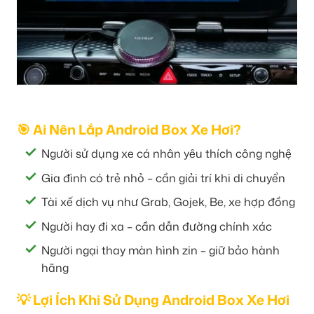
🎯 Ai Nên Lắp Android Box Xe Hơi?
Người sử dụng xe cá nhân yêu thích công nghệ
Gia đình có trẻ nhỏ – cần giải trí khi di chuyển
Tài xế dịch vụ như Grab, Gojek, Be, xe hợp đồng
Người hay đi xa – cần dẫn đường chính xác
Người ngại thay màn hình zin – giữ bảo hành
hãng
💡 Lợi Ích Khi Sử Dụng Android Box Xe Hơi