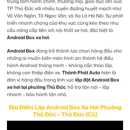
trung tâm hành chính, thương mại, giáo dục lớn của
TP. Thủ Đức với nhiều tuyến đường huyết mạch như
Võ Văn Ngân, Tô Ngọc Vân, và Xa Lộ Hà Nội. Sự phát
triển nhanh chóng của khu vực cũng kéo theo nhu
cầu nâng cấp tiện ích nội thất xe hơi, đặc biệt là
Android Box xe hơi
.
Android Box
đang trở thành lựa chọn hàng đầu cho
những ai muốn biến màn hình zin thành hệ điều
hành Android thông minh – không cần tháo lắp,
không can thiệp điện xe.
Thành Phát Auto
hiện là
đơn vị hàng đầu trong lĩnh vực
lắp đặt Android Box
xe hơi tại phường Thủ Đức
, hỗ trợ tận nơi – lắp
nhanh – bảo hành tận nhà.
Địa Điểm Lắp Android Box Xe Hơi Phường
Thủ Đức – Thủ Đức (Cũ)