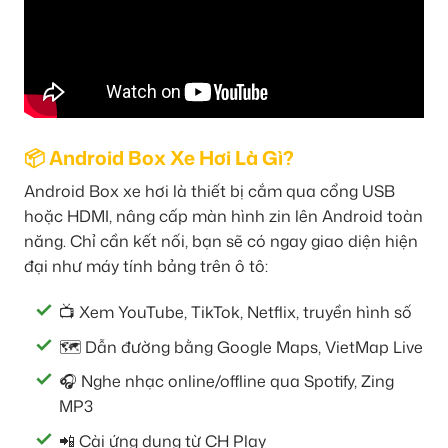
📦 Android Box Xe Hơi Là Gì?
Android Box xe hơi là thiết bị cắm qua cổng USB
hoặc HDMI, nâng cấp màn hình zin lên Android toàn
năng. Chỉ cần kết nối, bạn sẽ có ngay giao diện hiện
đại như máy tính bảng trên ô tô:
📺 Xem YouTube, TikTok, Netflix, truyền hình số
🗺️ Dẫn đường bằng Google Maps, VietMap Live
🎧 Nghe nhạc online/offline qua Spotify, Zing
MP3
📲 Cài ứng dụng từ CH Play