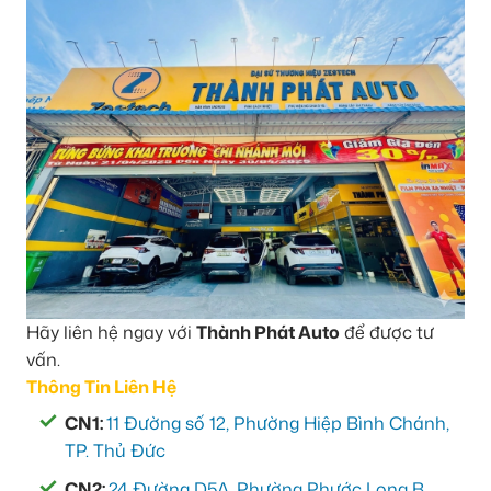
Hãy liên hệ ngay với
Thành Phát Auto
để được tư
vấn.
Thông Tin Liên Hệ
CN1:
11 Đường số 12, Phường Hiệp Bình Chánh,
TP. Thủ Đức
CN2:
24 Đường D5A, Phường Phước Long B,