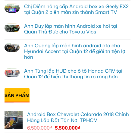
có
Chị Diễm nâng cấp Android box xe Geely EX2
bình
luận
tại Quận 2 biến màn zin thành Smart TV
ở
Chị
Không
Minh
có
Anh Duy lắp màn hình Android xe hơi tại
lắp
bình
Android
luận
Quận Thủ Đức cho Toyota Vios
Box
ở
Geely
Chị
Không
EX2
Diễm
có
Anh Quang lắp màn hình android oto cho
Quận
nâng
bình
Bình
cấp
luận
Hyundai Accent tại Quận 12 để giải trí tiện lợi
Thạnh
Android
ở
hơn
để
box
Anh
biến
xe
Duy
Không
màn
Geely
lắp
có
zin
EX2
màn
Anh Tùng lắp HUD cho ô tô Honda CRV tại
bình
thành
tại
hình
luận
Quận 12 để hiển thị thông tin rõ ràng hơn
thông
Quận
Android
ở
minh
2
xe
Anh
Không
biến
hơi
Quang
có
màn
tại
lắp
bình
zin
Quận
màn
SẢN PHẨM
luận
thành
Thủ
hình
ở
Smart
Đức
android
Anh
TV
cho
oto
Tùng
Toyota
cho
lắp
Vios
Android Box Chevrolet Colorado 2018 Chính
Hyundai
HUD
Accent
cho
Hãng Lắp Đặt Tận Nơi TPHCM
tại
ô
Quận
tô
6.500.000
₫
5.500.000
₫
12
Honda
để
CRV