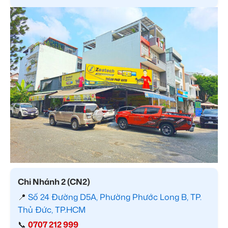
Chi Nhánh 2 (CN2)
📍
Số 24 Đường D5A, Phường Phước Long B, TP.
Thủ Đức, TP.HCM
📞
0707 212 999