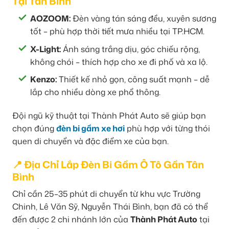
Tại Tân Bình
AOZOOM:
Đèn vàng tán sáng đều, xuyên sương
tốt – phù hợp thời tiết mưa nhiều tại TP.HCM.
X-Light:
Ánh sáng trắng dịu, góc chiếu rộng,
không chói – thích hợp cho xe đi phố và xa lộ.
Kenzo:
Thiết kế nhỏ gọn, công suất mạnh – dễ
lắp cho nhiều dòng xe phổ thông.
Đội ngũ kỹ thuật tại Thành Phát Auto sẽ giúp bạn
chọn đúng
đèn bi gầm xe hơi
phù hợp với từng thói
quen di chuyển và đặc điểm xe của bạn.
📍 Địa Chỉ Lắp Đèn Bi Gầm Ô Tô Gần Tân
Bình
Chỉ cần 25–35 phút di chuyển từ khu vực Trường
Chinh, Lê Văn Sỹ, Nguyễn Thái Bình, bạn đã có thể
đến được 2 chi nhánh lớn của
Thành Phát Auto
tại