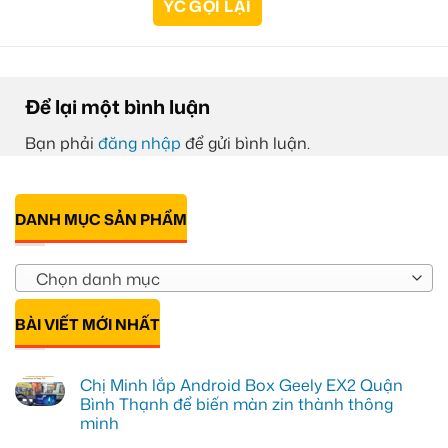
Để lại một bình luận
Bạn phải
đăng nhập
để gửi bình luận.
DANH MỤC SẢN PHẨM
Chọn danh mục
BÀI VIẾT MỚI NHẤT
Chị Minh lắp Android Box Geely EX2 Quận
Bình Thạnh để biến màn zin thành thông
minh
Không