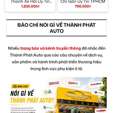
Thanh Xe Hơi Uy Tín
Chỉ Gắn Uy Tín TPHCM
TPHCM
1.200.000
₫
700.000
₫
BÁO CHÍ NÓI GÌ VỀ THÀNH PHÁT
AUTO
Nhiều
trang báo và kênh truyền thông
đã nhắc đến
Thành Phát Auto qua các câu chuyện về dịch vụ,
sản phẩm và hành trình phát triển thương hiệu
trong lĩnh vực phụ kiện ô tô.