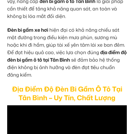
vậy, nâng cấp
đèn bi gầm ô tô Tân Bình
là giải pháp
cần thiết để tăng khả năng quan sát, an toàn và
không bị lóa mắt đối diện.
Đèn bi gầm xe hơi
hiện đại có khả năng chiếu sát
mặt đường trong điều kiện mưa phùn, sương mù
hoặc khi đi hầm, giúp tài xế yên tâm lái xe ban đêm.
Để đạt hiệu quả cao, việc lựa chọn đúng
địa điểm độ
đèn bi gầm ô tô tại Tân Bình
sẽ đảm bảo hệ thống
điện không bị ảnh hưởng và đèn đạt tiêu chuẩn
đăng kiểm.
Địa Điểm Độ Đèn Bi Gầm Ô Tô Tại
Tân Bình – Uy Tín, Chất Lượng