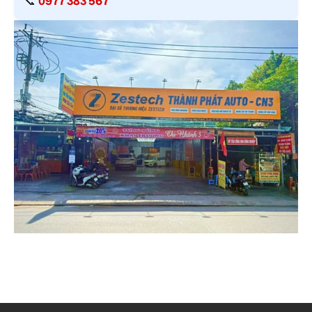
📞
0977 383 567