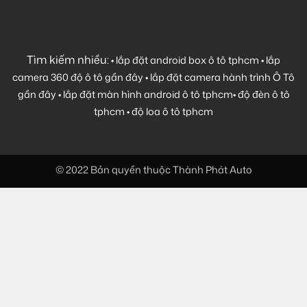
Tìm kiếm nhiều:
•
lắp đặt android box ô tô tphcm
•
lắp
camera 360 độ ô tô gần đây
•
lắp đặt camera hành trình Ô Tô
gần đây
•
lắp đặt màn hình android ô tô tphcm
•
độ đèn ô tô
tphcm
•
độ loa ô tô tphcm
© 2022 Bản quyền thuộc Thành Phát Auto