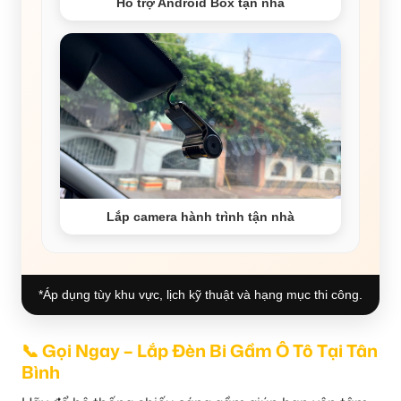
Hỗ trợ Android Box tận nhà
Lắp camera hành trình tận nhà
*Áp dụng tùy khu vực, lịch kỹ thuật và hạng mục thi công.
📞 Gọi Ngay – Lắp Đèn Bi Gầm Ô Tô Tại Tân
Bình