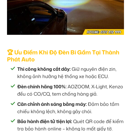
🏆 Ưu Điểm Khi Độ Đèn Bi Gầm Tại Thành
Phát Auto
Thi công không cắt dây:
Giữ nguyên điện zin,
không ảnh hưởng hệ thống xe hoặc ECU.
Đèn chính hãng 100%:
AOZOOM, X-Light, Kenzo
đều có CO/CQ, tem chống hàng giả.
Căn chỉnh ánh sáng bằng máy:
Đảm bảo tầm
chiếu không lệch, không gây chói.
Bảo hành điện tử tiện lợi:
Quét QR code để kiểm
tra bảo hành online – không lo mất giấy tờ.