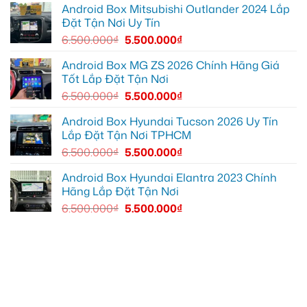
giải
tại
Android Box Mitsubishi Outlander 2024 Lắp
trí
Quận
Đặt Tận Nơi Uy Tín
tiện
12
lợi
để
6.500.000
₫
5.500.000
₫
hơn
hiển
thị
thông
Android Box MG ZS 2026 Chính Hãng Giá
tin
Tốt Lắp Đặt Tận Nơi
rõ
ràng
6.500.000
₫
5.500.000
₫
hơn
Android Box Hyundai Tucson 2026 Uy Tín
Lắp Đặt Tận Nơi TPHCM
6.500.000
₫
5.500.000
₫
Android Box Hyundai Elantra 2023 Chính
Hãng Lắp Đặt Tận Nơi
6.500.000
₫
5.500.000
₫