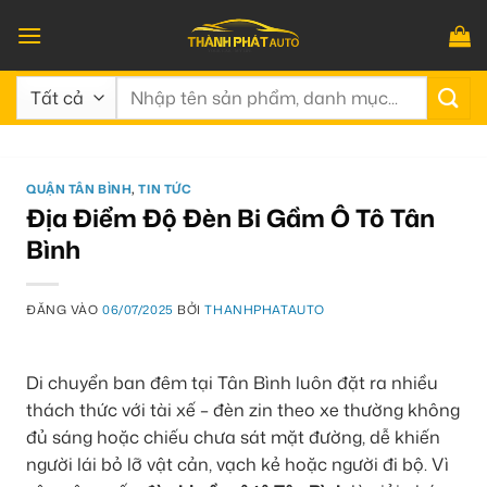
Bỏ
qua
nội
Tìm
dung
kiếm:
QUẬN TÂN BÌNH
,
TIN TỨC
Địa Điểm Độ Đèn Bi Gầm Ô Tô Tân
Bình
ĐĂNG VÀO
06/07/2025
BỞI
THANHPHATAUTO
Di chuyển ban đêm tại Tân Bình luôn đặt ra nhiều
thách thức với tài xế – đèn zin theo xe thường không
đủ sáng hoặc chiếu chưa sát mặt đường, dễ khiến
người lái bỏ lỡ vật cản, vạch kẻ hoặc người đi bộ. Vì