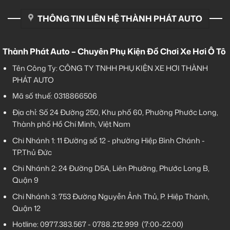
THÔNG TIN LIÊN HỆ THÀNH PHÁT AUTO
Thành Phát Auto – Chuyên Phụ Kiện Đồ Chơi Xe Hơi Ô Tô
Tên Công Ty: CÔNG TY TNHH PHỤ KIỆN XE HƠI THÀNH
PHÁT AUTO
Mã số thuế: 0318866506
Địa chỉ: Số 24 Đường 250, Khu phố 60, Phường Phước Long,
Thành phố Hồ Chí Minh, Việt Nam
Chi Nhánh 1:
11 Đường số 12 - phường Hiệp Bình Chánh -
TP.Thủ Đức
Chi Nhánh 2:
24 Đường D5A, Liên Phường, Phước Long B,
Quận 9
Chi Nhánh 3:
753 Đường Nguyễn Ảnh Thủ, P. Hiệp Thành,
Quận 12
Hotline:
0977.383.567
-
0788.212.999
(7:00-22:00)