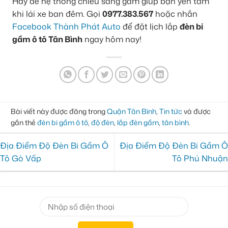
Hãy để hệ thống chiếu sáng gầm giúp bạn yên tâm
khi lái xe ban đêm. Gọi
0977.383.567
hoặc nhắn
Facebook Thành Phát Auto
để đặt lịch lắp
đèn bi
gầm ô tô Tân Bình
ngay hôm nay!
Bài viết này được đăng trong
Quận Tân Bình
,
Tin tức
và được
gắn thẻ
đèn bi gầm ô tô
,
độ đèn
,
lắp đèn gầm
,
tân bình
.
Địa Điểm Độ Đèn Bi Gầm Ô
Địa Điểm Độ Đèn Bi Gầm Ô
Tô Gò Vấp
Tô Phú Nhuận