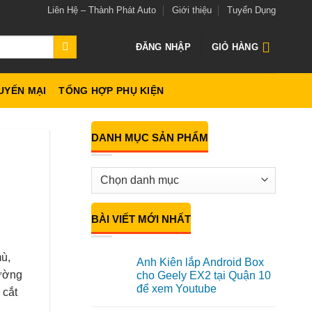
Liên Hệ – Thành Phát Auto
Giới thiệu
Tuyển Dụng
ĐĂNG NHẬP
GIỎ HÀNG
UYẾN MẠI
TỔNG HỢP PHỤ KIỆN
DANH MỤC SẢN PHẨM
BÀI VIẾT MỚI NHẤT
ù,
Anh Kiên lắp Android Box
đường
cho Geely EX2 tại Quận 10
để xem Youtube
 cắt
Không