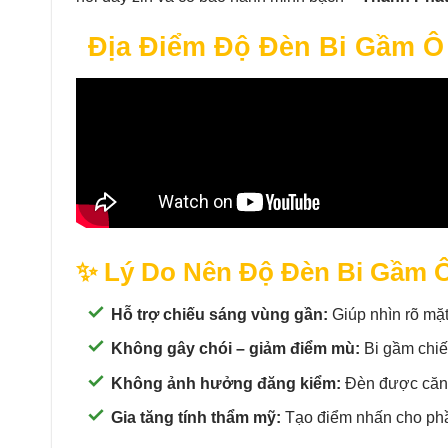
Địa Điểm Độ Đèn Bi Gầm Ô 
✨ Lý Do Nên Độ Đèn Bi Gầm Ô
Hỗ trợ chiếu sáng vùng gần:
Giúp nhìn rõ mặt
Không gây chói – giảm điểm mù:
Bi gầm chiếu
Không ảnh hưởng đăng kiểm:
Đèn được căn 
Gia tăng tính thẩm mỹ:
Tạo điểm nhấn cho phần