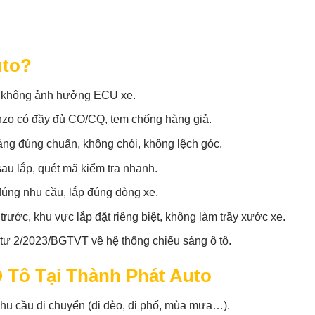
uto?
, không ảnh hưởng ECU xe.
o có đầy đủ CO/CQ, tem chống hàng giả.
g đúng chuẩn, không chói, không lệch góc.
au lắp, quét mã kiểm tra nhanh.
úng nhu cầu, lắp đúng dòng xe.
trước, khu vực lắp đặt riêng biệt, không làm trầy xước xe.
ư 2/2023/BGTVT về hệ thống chiếu sáng ô tô.
 Tô Tại Thành Phát Auto
hu cầu di chuyển (đi đèo, đi phố, mùa mưa…).