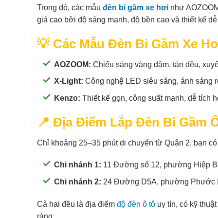
Trong đó, các mẫu
đèn bi gầm xe hơi
như AOZOOM, X
giá cao bởi độ sáng mạnh, độ bền cao và thiết kế dễ 
💡 Các Mẫu Đèn Bi Gầm Xe H
AOZOOM:
Chiếu sáng vàng đậm, tán đều, xuy
X-Light:
Công nghệ LED siêu sáng, ánh sáng rộ
Kenzo:
Thiết kế gọn, công suất mạnh, dễ tích h
📍 Địa Điểm Lắp Đèn Bi Gầm 
Chỉ khoảng 25–35 phút di chuyển từ Quận 2, bạn có
Chi nhánh 1:
11 Đường số 12, phường Hiệp B
Chi nhánh 2:
24 Đường D5A, phường Phước L
Cả hai đều là địa điểm
độ đèn ô tô
uy tín, có kỹ thuậ
ràng.