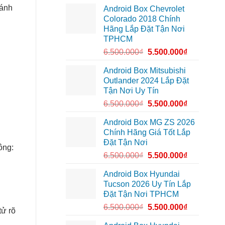
lắp
Môn
đánh
Android Box Chevrolet
Android
để
box
lái
Colorado 2018 Chính
xe
xe
Hãng Lắp Đặt Tận Nơi
Geely
thoải
EX2
mái
TPHCM
tại
hơn
Quận
6.500.000
₫
5.500.000
₫
7
để
xem
Android Box Mitsubishi
bản
Outlander 2024 Lắp Đặt
đồ,
YouTube
Tận Nơi Uy Tín
tiện
lợi
6.500.000
₫
5.500.000
₫
hơn
Android Box MG ZS 2026
Chính Hãng Giá Tốt Lắp
Đặt Tận Nơi
ông:
6.500.000
₫
5.500.000
₫
Android Box Hyundai
Tucson 2026 Uy Tín Lắp
Đặt Tận Nơi TPHCM
6.500.000
₫
5.500.000
₫
tử rõ