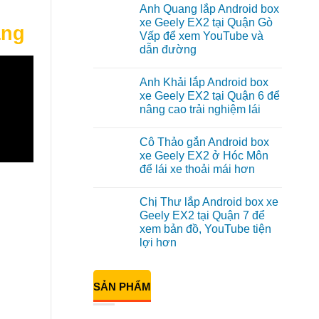
có
Anh Quang lắp Android box
bình
luận
xe Geely EX2 tại Quận Gò
ãng
ở
Vấp để xem YouTube và
Anh
Kiên
dẫn đường
lắp
Android
Không
Box
có
Anh Khải lắp Android box
cho
bình
Geely
luận
xe Geely EX2 tại Quận 6 để
ở
EX2
nâng cao trải nghiệm lái
Anh
tại
Quang
Quận
Không
lắp
10
có
Android
để
Cô Thảo gắn Android box
bình
box
xem
luận
xe Geely EX2 ở Hóc Môn
xe
Youtube
ở
Geely
để lái xe thoải mái hơn
Anh
EX2
Khải
tại
Không
lắp
Quận
có
Android
Chị Thư lắp Android box xe
Gò
bình
box
Vấp
luận
Geely EX2 tại Quận 7 để
xe
ở
để
Geely
xem bản đồ, YouTube tiện
Cô
xem
EX2
Thảo
YouTube
lợi hơn
tại
gắn
và
Quận
Android
Không
dẫn
6
box
có
đường
để
xe
bình
nâng
SẢN PHẨM
Geely
luận
cao
ở
EX2
trải
Chị
ở
nghiệm
Thư
Hóc
lái