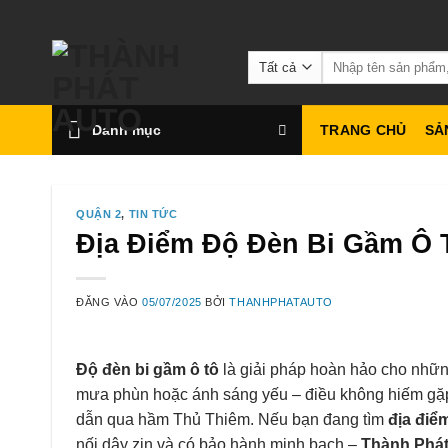
Bỏ
qua
Tìm
nội
kiếm:
dung
Danh mục
TRANG CHỦ
SẢ
QUẬN 2
,
TIN TỨC
Địa Điểm Độ Đèn Bi Gầm Ô 
ĐĂNG VÀO
05/07/2025
BỞI
THANHPHATAUTO
Độ đèn bi gầm ô tô
là giải pháp hoàn hảo cho nhữn
mưa phùn hoặc ánh sáng yếu – điều không hiếm gặp
dẫn qua hầm Thủ Thiêm. Nếu bạn đang tìm
địa điể
nối dây zin và có bảo hành minh bạch –
Thành Phát