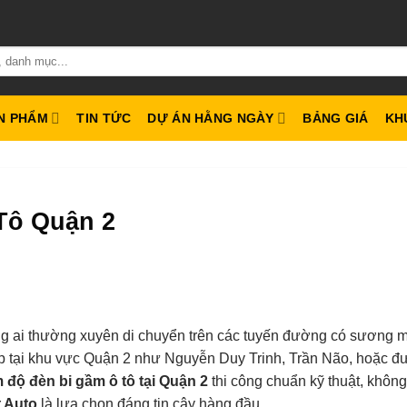
N PHẨM
TIN TỨC
DỰ ÁN HẰNG NGÀY
BẢNG GIÁ
KH
Tô Quận 2
g ai thường xuyên di chuyển trên các tuyến đường có sương m
 tại khu vực Quận 2 như Nguyễn Duy Trinh, Trần Não, hoặc 
m độ đèn bi gầm ô tô tại Quận 2
thi công chuẩn kỹ thuật, không
 Auto
là lựa chọn đáng tin cậy hàng đầu.