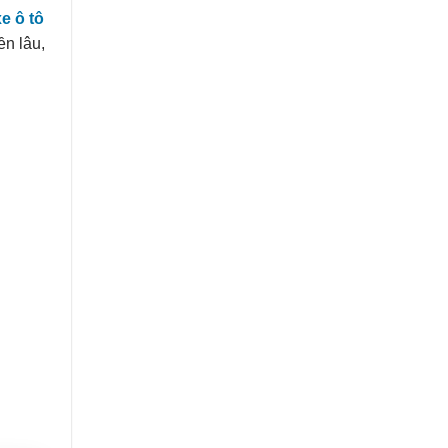
e ô tô
ền lâu,