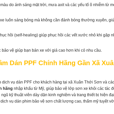
màu do ánh sáng mặt trời, mưa axit và các yếu tố ô nhiễm từ m
xe luôn sáng bóng mà không cần đánh bóng thường xuyên, giúp
ục hồi (self-healing) giúp phục hồi các vết xước nhỏ khi gặp n
ảo vệ giúp bạn bán xe với giá cao hơn khi có nhu cầu.
Tâm Dán PPF Chính Hãng Gần Xã Xu
ấp dịch vụ dán PPF cho khách hàng tại xã Xuân Thới Sơn và cá
h hãng
nhập khẩu từ Mỹ, giúp bảo vệ lớp sơn xe khỏi các tác đ
ngũ kỹ thuật viên dày dặn kinh nghiệm và trang thiết bị hiện đại
ịch vụ dán phim bảo vệ sơn chất lượng cao, thẩm mỹ tuyệt vờ