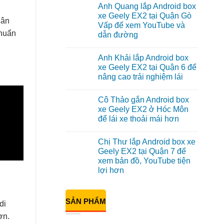
có
Anh Quang lắp Android box
bình
luận
xe Geely EX2 tại Quận Gò
ở
uân
Vấp để xem YouTube và
Anh
Kiên
chuẩn
dẫn đường
lắp
Android
Không
Box
có
Anh Khải lắp Android box
cho
bình
Geely
luận
xe Geely EX2 tại Quận 6 để
ở
EX2
nâng cao trải nghiệm lái
Anh
tại
Quang
Quận
Không
lắp
10
có
Android
để
Cô Thảo gắn Android box
bình
box
xem
luận
xe Geely EX2 ở Hóc Môn
xe
Youtube
ở
Geely
để lái xe thoải mái hơn
Anh
EX2
Khải
tại
Không
lắp
Quận
có
Android
Chị Thư lắp Android box xe
Gò
bình
box
Vấp
luận
Geely EX2 tại Quận 7 để
xe
ở
để
Geely
xem bản đồ, YouTube tiện
Cô
xem
EX2
Thảo
YouTube
lợi hơn
tại
gắn
và
Quận
Android
Không
dẫn
6
box
có
đường
để
xe
bình
nâng
SẢN PHẨM
Geely
luận
di
cao
ở
EX2
trải
Chị
ở
ơn.
nghiệm
Thư
Hóc
lái