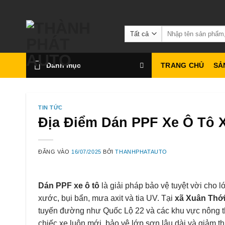
Bỏ
qua
Tìm
nội
kiếm:
dung
Danh mục
TRANG CHỦ
SẢ
TIN TỨC
Địa Điểm Dán PPF Xe Ô Tô 
ĐĂNG VÀO
16/07/2025
BỞI
THANHPHATAUTO
Dán PPF xe ô tô
là giải pháp bảo vệ tuyệt vời cho l
xước, bụi bẩn, mưa axit và tia UV. Tại
xã Xuân Thớ
tuyến đường như Quốc Lộ 22 và các khu vực nông thô
chiếc xe luôn mới, bảo vệ lớp sơn lâu dài và giảm th