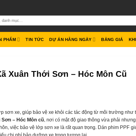
N PHẨM
TIN TỨC
DỰ ÁN HẰNG NGÀY
BẢNG GIÁ
KH
Xã Xuân Thới Sơn – Hóc Môn Cũ
ớp sơn xe, giúp bảo vệ xe khỏi các tác động từ môi trường như 
i Sơn – Hóc Môn cũ
, nơi có mật độ giao thông vừa phải nhưng
n, việc bảo vệ lớp sơn xe là rất quan trọng. Dán phim PPF gi
iểu chi phí bảo dưỡng xe trong tương lai.