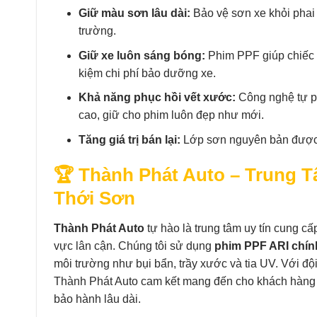
Giữ màu sơn lâu dài:
Bảo vệ sơn xe khỏi phai 
trường.
Giữ xe luôn sáng bóng:
Phim PPF giúp chiếc 
kiệm chi phí bảo dưỡng xe.
Khả năng phục hồi vết xước:
Công nghệ tự ph
cao, giữ cho phim luôn đẹp như mới.
Tăng giá trị bán lại:
Lớp sơn nguyên bản được b
🏆 Thành Phát Auto – Trung 
Thới Sơn
Thành Phát Auto
tự hào là trung tâm uy tín cung c
vực lân cận. Chúng tôi sử dụng
phim PPF ARI chín
môi trường như bụi bẩn, trầy xước và tia UV. Với đội 
Thành Phát Auto cam kết mang đến cho khách hàng d
bảo hành lâu dài.