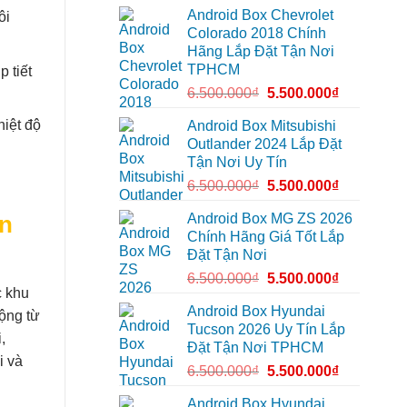
lắp
Môn
Android Box Chevrolet
Android
ôi
để
box
lái
Colorado 2018 Chính
xe
xe
Hãng Lắp Đặt Tận Nơi
Geely
thoải
EX2
mái
TPHCM
 tiết
tại
hơn
Quận
6.500.000
₫
5.500.000
₫
7
để
xem
hiệt độ
Android Box Mitsubishi
bản
Outlander 2024 Lắp Đặt
đồ,
YouTube
Tận Nơi Uy Tín
tiện
lợi
6.500.000
₫
5.500.000
₫
hơn
Android Box MG ZS 2026
ân
Chính Hãng Giá Tốt Lắp
Đặt Tận Nơi
6.500.000
₫
5.500.000
₫
c khu
Android Box Hyundai
ộng từ
Tucson 2026 Uy Tín Lắp
,
Đặt Tận Nơi TPHCM
i và
6.500.000
₫
5.500.000
₫
Android Box Hyundai