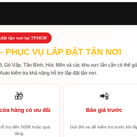
đặt tận nơi tại TP.HCM
- PHỤC VỤ LẮP ĐẶT TẬN NƠI
, Gò Vấp, Tân Bình, Hóc Môn và các khu vực lân cận có thể gử
Auto kiểm tra khả năng hỗ trợ lắp đặt tận nơi.
🎁
📲
cửa hàng có ưu đãi
Báo giá trước
hỗ trợ đến 500K hoặc quà
Gửi đời xe để kiểm tra trước khi lắ
tặng