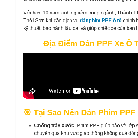
Với hơn 10 năm kinh nghiệm trong ngành,
Thành P
Thới Sơn khi cần dịch vụ
dán
phim PPF ô tô
chính h
kỹ thuật, bảo hành lâu dài và giúp chiếc xe của bạn
Địa Điểm Dán PPF Xe Ô 
🎯 Tại Sao Nên Dán Phim PPF
Chống trầy xước:
Phim PPF giúp bảo vệ lớp sơ
chuyển qua khu vực giao thông không quá đôn