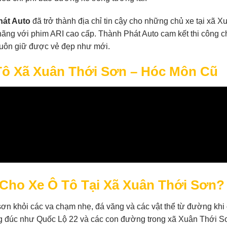
hát Auto
đã trở thành địa chỉ tin cậy cho những chủ xe tại xã X
ãng với phim ARI cao cấp. Thành Phát Auto cam kết thi công 
 luôn giữ được vẻ đẹp như mới.
Tô Xã Xuân Thới Sơn – Hóc Môn Cũ
 Cho Xe Ô Tô Tại Xã Xuân Thới Sơn?
n khỏi các va chạm nhẹ, đá văng và các vật thể từ đường khi 
g đúc như Quốc Lộ 22 và các con đường trong xã Xuân Thới S