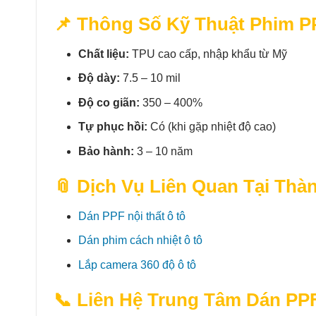
📌 Thông Số Kỹ Thuật Phim P
Chất liệu:
TPU cao cấp, nhập khẩu từ Mỹ
Độ dày:
7.5 – 10 mil
Độ co giãn:
350 – 400%
Tự phục hồi:
Có (khi gặp nhiệt độ cao)
Bảo hành:
3 – 10 năm
📎 Dịch Vụ Liên Quan Tại Thà
Dán PPF nội thất ô tô
Dán phim cách nhiệt ô tô
Lắp camera 360 độ ô tô
📞 Liên Hệ Trung Tâm Dán PP