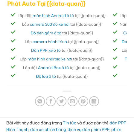
Phát Auto Tại {{data-quan}}
Lắp đặt
màn hình Android ô tô
tại {{data-quan}}
Lắp đặ
Lắp
camera 360 độ xe hơi
tại {{data-quan}}
Nâng cấ
Độ đèn gầm ô tô
tại {{data-quan}}
Cách
Lắp
camera hành trình
tại {{data-quan}}
Dán ph
Dán PPF xe ô tô
tại {{data-quan}}
Lắp đ
Lắp
màn hình android xe hơi
tại {{data-quan}}
Thảm
Lắp đặt
Android Box ô tô
tại {{data-quan}}
Bọc
Độ loa ô tô
tại {{data-quan}}
Đ
Bài viết này được đăng trong
Tin tức
và được gắn thẻ
dán PPF
Bình Thạnh
,
dán xe chính hãng
,
dịch vụ dán phim PPF
,
phim