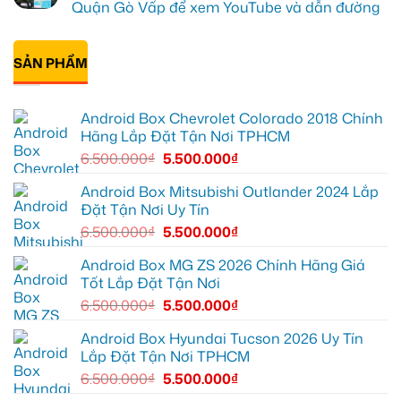
trí
Ford
Camera
luận
Quận Gò Vấp để xem YouTube và dẫn đường
Everest
hành
ở
tại
trình
Anh
Không
Thủ
ô
Kiên
có
Đức
tô
lắp
bình
cần
Suzuki
Android
SẢN PHẨM
luận
ánh
XL7
Box
ở
sáng
tại
cho
Anh
tốt
Quận
Geely
Quang
hơn
12
EX2
lắp
Android Box Chevrolet Colorado 2018 Chính
để
tại
Android
ghi
Quận
box
Hãng Lắp Đặt Tận Nơi TPHCM
lại
10
xe
mọi
để
Geely
6.500.000
₫
5.500.000
₫
cung
xem
EX2
đường
Youtube
tại
Quận
Android Box Mitsubishi Outlander 2024 Lắp
Gò
Đặt Tận Nơi Uy Tín
Vấp
để
6.500.000
₫
5.500.000
₫
xem
YouTube
và
Android Box MG ZS 2026 Chính Hãng Giá
dẫn
Tốt Lắp Đặt Tận Nơi
đường
6.500.000
₫
5.500.000
₫
Android Box Hyundai Tucson 2026 Uy Tín
Lắp Đặt Tận Nơi TPHCM
6.500.000
₫
5.500.000
₫