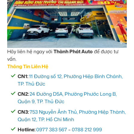
Hãy liên hệ ngay với
Thành Phát Auto
để được tư
vấn.
Thông Tin Liên Hệ
CN1:
11 Đường số 12, Phường Hiệp Bình Chánh,
TP. Thủ Đức
CN2:
24 Đường D5A, Phường Phước Long B,
Quận 9, TP. Thủ Đức
CN3:
753 Nguyễn Ảnh Thủ, Phường Hiệp Thành,
Quận 12, TP. Hồ Chí Minh
Hotline:
0977 383 567
–
0788 212 999