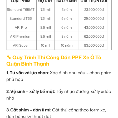
LOẠI PHIM
ĐỘ DÀY
BẢO HÀNH
GIÁ TRỌN GÓI
Standard T65MT
7.5 mil
3 năm
23.900.000đ
Standard T65
7.5 mil
5 năm
29.000.000đ
ARI Pro
8.5 mil
6 năm
43.000.000đ
ARI Premium
8.5 mil
8 năm
62.000.000đ
ARI Super
10 mil
10 năm
83.000.000đ
🔧 Quy Trình Thi Công Dán PPF Xe Ô Tô
Quận Bình Thạnh
1. Tư vấn và lựa chọn:
Xác định nhu cầu – chọn phim
phù hợp
2. Vệ sinh – xử lý bề mặt:
Tẩy nhựa đường, xử lý xước
nhỏ
3. Cắt phim – dán tỉ mỉ:
Cắt thủ công theo form xe,
dán bằng kỹ thuật ướt