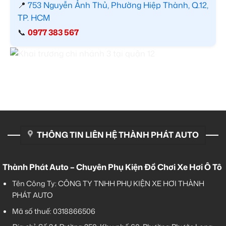
📍
753 Nguyễn Ảnh Thủ, Phường Hiệp Thành, Q.12,
TP. HCM
📞
0977 383 567
THÔNG TIN LIÊN HỆ THÀNH PHÁT AUTO
Thành Phát Auto – Chuyên Phụ Kiện Đồ Chơi Xe Hơi Ô Tô
Tên Công Ty: CÔNG TY TNHH PHỤ KIỆN XE HƠI THÀNH
PHÁT AUTO
Mã số thuế: 0318866506