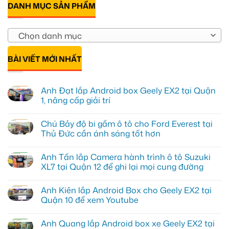
DANH MỤC SẢN PHẨM
Chọn danh mục
BÀI VIẾT MỚI NHẤT
Anh Đạt lắp Android box Geely EX2 tại Quận
1, nâng cấp giải trí
Không
có
Chú Bảy độ bi gầm ô tô cho Ford Everest tại
bình
luận
Thủ Đức cần ánh sáng tốt hơn
ở
Anh
Không
Đạt
có
Anh Tấn lắp Camera hành trình ô tô Suzuki
lắp
bình
Android
luận
XL7 tại Quận 12 để ghi lại mọi cung đường
box
ở
Geely
Chú
Không
EX2
Bảy
có
Anh Kiên lắp Android Box cho Geely EX2 tại
tại
độ
bình
Quận
bi
luận
Quận 10 để xem Youtube
1,
gầm
ở
nâng
ô
Anh
Không
cấp
tô
Tấn
có
Anh Quang lắp Android box xe Geely EX2 tại
giải
cho
lắp
bình