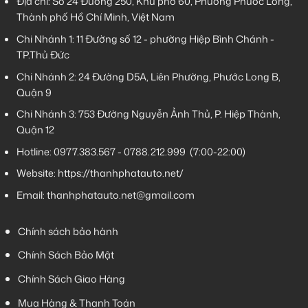
Địa chỉ: Số 24 Đường 250, Khu phố 60, Phường Phước Long,
Thành phố Hồ Chí Minh, Việt Nam
Chi Nhánh 1:
11 Đường số 12 - phường Hiệp Bình Chánh -
TP.Thủ Đức
Chi Nhánh 2:
24 Đường D5A, Liên Phường, Phước Long B,
Quận 9
Chi Nhánh 3:
753 Đường Nguyễn Ảnh Thủ, P. Hiệp Thành,
Quận 12
Hotline:
0977.383.567
-
0788.212.999
(7:00-22:00)
Website:
https://thanhphatauto.net/
Email:
thanhphatauto.net@gmail.com
Chính sách bảo hành
Chính Sách Bảo Mật
Chính Sách Giao Hàng
Mua Hàng & Thanh Toán