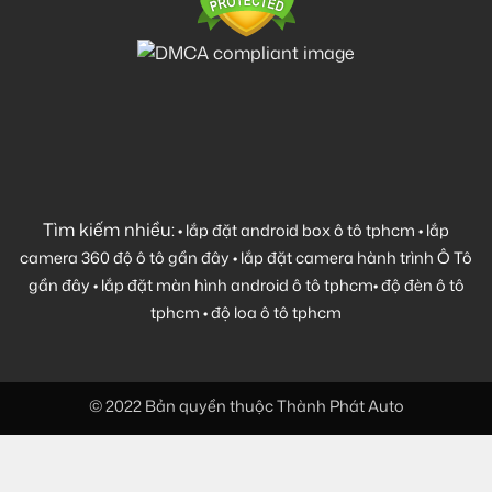
Tìm kiếm nhiều:
•
lắp đặt android box ô tô tphcm
•
lắp
camera 360 độ ô tô gần đây
•
lắp đặt camera hành trình Ô Tô
gần đây
•
lắp đặt màn hình android ô tô tphcm
•
độ đèn ô tô
tphcm
•
độ loa ô tô tphcm
© 2022 Bản quyền thuộc Thành Phát Auto