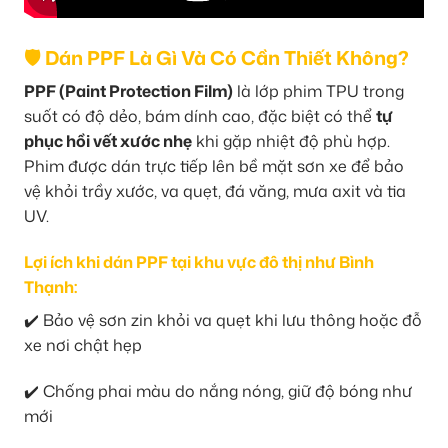
🛡️ Dán PPF Là Gì Và Có Cần Thiết Không?
PPF (Paint Protection Film)
là lớp phim TPU trong
suốt có độ dẻo, bám dính cao, đặc biệt có thể
tự
phục hồi vết xước nhẹ
khi gặp nhiệt độ phù hợp.
Phim được dán trực tiếp lên bề mặt sơn xe để bảo
vệ khỏi trầy xước, va quẹt, đá văng, mưa axit và tia
UV.
Lợi ích khi dán PPF tại khu vực đô thị như Bình
Thạnh:
✔️ Bảo vệ sơn zin khỏi va quẹt khi lưu thông hoặc đỗ
xe nơi chật hẹp
✔️ Chống phai màu do nắng nóng, giữ độ bóng như
mới