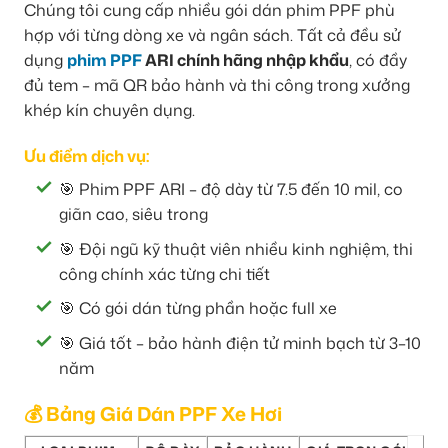
Chúng tôi cung cấp nhiều gói dán phim PPF phù
hợp với từng dòng xe và ngân sách. Tất cả đều sử
dụng
phim PPF
ARI chính hãng nhập khẩu
, có đầy
đủ tem – mã QR bảo hành và thi công trong xưởng
khép kín chuyên dụng.
Ưu điểm dịch vụ:
🎯 Phim PPF ARI – độ dày từ 7.5 đến 10 mil, co
giãn cao, siêu trong
🎯 Đội ngũ kỹ thuật viên nhiều kinh nghiệm, thi
công chính xác từng chi tiết
🎯 Có gói dán từng phần hoặc full xe
🎯 Giá tốt – bảo hành điện tử minh bạch từ 3–10
năm
💰 Bảng Giá Dán PPF Xe Hơi