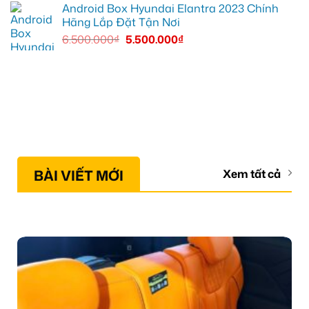
Android Box Hyundai Elantra 2023 Chính
Hãng Lắp Đặt Tận Nơi
6.500.000
₫
5.500.000
₫
BÀI VIẾT MỚI
Xem tất cả