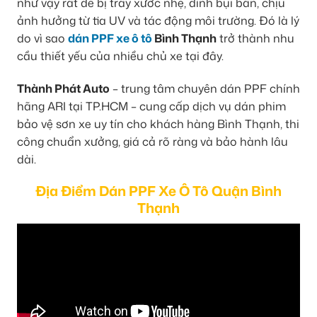
như vậy rất dễ bị trầy xước nhẹ, dính bụi bẩn, chịu
ảnh hưởng từ tia UV và tác động môi trường. Đó là lý
do vì sao
dán PPF xe ô tô
Bình Thạnh
trở thành nhu
cầu thiết yếu của nhiều chủ xe tại đây.
Thành Phát Auto
– trung tâm chuyên dán PPF chính
hãng ARI tại TP.HCM – cung cấp dịch vụ dán phim
bảo vệ sơn xe uy tín cho khách hàng Bình Thạnh, thi
công chuẩn xưởng, giá cả rõ ràng và bảo hành lâu
dài.
Địa Điểm Dán PPF Xe Ô Tô Quận Bình
Thạnh