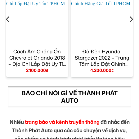
Cách Âm Chống Ồn
Độ Đèn Hyundai
Chevrolet Orlando 2018
Stargazer 2022 – Trung
– Địa Chỉ Lắp Đặt Uy Tín
Tâm Lắp Đặt Chính
TPHCM
Hãng Giá Tốt TPHCM
2.100.000
₫
4.200.000
₫
BÁO CHÍ NÓI GÌ VỀ THÀNH PHÁT
AUTO
Nhiều
trang báo và kênh truyền thông
đã nhắc đến
Thành Phát Auto qua các câu chuyện về dịch vụ,
sản phẩm và hành trình phát triển thương hiệu