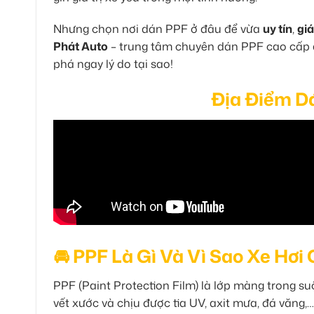
Nhưng chọn nơi dán PPF ở đâu để vừa
uy tín
,
giá
Phát Auto
– trung tâm chuyên dán PPF cao cấp 
phá ngay lý do tại sao!
Địa Điểm D
🚘 PPF Là Gì Và Vì Sao Xe Hơ
PPF (Paint Protection Film) là lớp màng trong s
vết xước và chịu được tia UV, axit mưa, đá văng