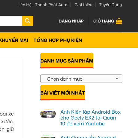
Liên Hệ – Thành Phát Auto
Giới thiệu
Tuyển Dụng
ĐĂNG NHẬP
GIỎ HÀNG
KHUYẾN MẠI
TỔNG HỢP PHỤ KIỆN
DANH MỤC SẢN PHẨM
Chọn danh mục
BÀI VIẾT MỚI NHẤT
Anh Kiên lắp Android Box
oài xe
cho Geely EX2 tại Quận
 xước,
10 để xem Youtube
n, giữ
Không
có
Anh Quang lắp Android
bình