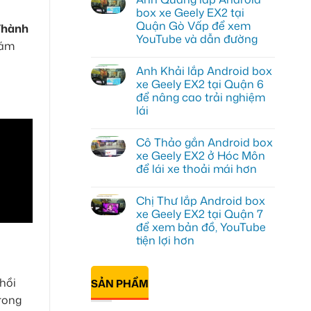
luận
box xe Geely EX2 tại
ở
Quận Gò Vấp để xem
Anh
Thành
Kiên
YouTube và dẫn đường
hám
lắp
Android
Không
Box
có
Anh Khải lắp Android box
cho
bình
Geely
luận
xe Geely EX2 tại Quận 6
ở
EX2
để nâng cao trải nghiệm
Anh
tại
Quang
Quận
lái
lắp
10
Android
Không
để
box
có
xem
Cô Thảo gắn Android box
xe
bình
Youtube
Geely
luận
xe Geely EX2 ở Hóc Môn
ở
EX2
để lái xe thoải mái hơn
Anh
tại
Khải
Quận
Không
lắp
Gò
có
Android
Vấp
Chị Thư lắp Android box
bình
box
để
luận
xe Geely EX2 tại Quận 7
xe
xem
ở
Geely
YouTube
để xem bản đồ, YouTube
Cô
EX2
và
Thảo
tiện lợi hơn
tại
dẫn
gắn
Quận
đường
Android
Không
6
box
có
để
xe
bình
nâng
hồi
SẢN PHẨM
Geely
luận
cao
ở
EX2
trải
rong
Chị
ở
nghiệm
Thư
Hóc