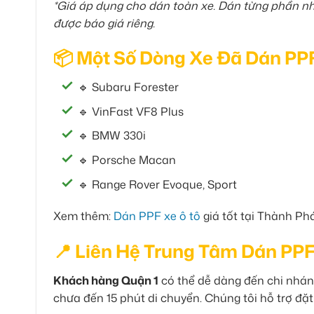
*Giá áp dụng cho dán toàn xe. Dán từng phần như
được báo giá riêng.
📦 Một Số Dòng Xe Đã Dán PP
🔹 Subaru Forester
🔹 VinFast VF8 Plus
🔹 BMW 330i
🔹 Porsche Macan
🔹 Range Rover Evoque, Sport
Xem thêm:
Dán PPF xe ô tô
giá tốt tại Thành Ph
📍 Liên Hệ Trung Tâm Dán PPF
Khách hàng Quận 1
có thể dễ dàng đến chi nhán
chưa đến 15 phút di chuyển. Chúng tôi hỗ trợ đặt