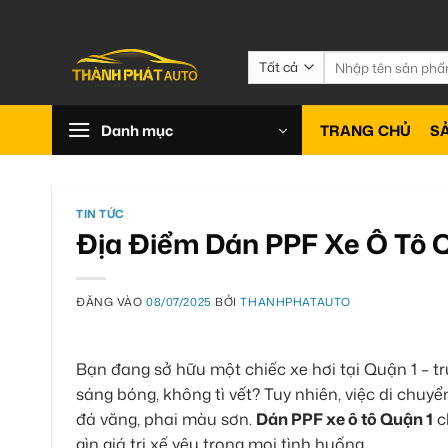
Bỏ
qua
nội
Tìm
kiếm:
dung
Danh mục
TRANG CHỦ
S
TIN TỨC
Địa Điểm Dán PPF Xe Ô Tô 
ĐĂNG VÀO
08/07/2025
BỞI
THANHPHATAUTO
Bạn đang sở hữu một chiếc xe hơi tại Quận 1 – 
sáng bóng, không tì vết? Tuy nhiên, việc di chuyể
đá văng, phai màu sơn.
Dán PPF xe ô tô Quận 1
c
gìn giá trị xế yêu trong mọi tình huống.