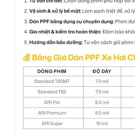
Tư vấn chi tiết:
Chọn dòng phim phù hợp với x
Vệ sinh & xử lý bề mặt:
Làm sạch triệt để, xử l
Dán PPF bằng dụng cụ chuyên dụng:
Phim được
Gia nhiệt & kiểm tra hoàn thiện:
Đảm bảo khôn
Hướng dẫn bảo dưỡng:
Tư vấn cách giữ phim 
💰 Bảng Giá Dán PPF Xe Hơi 
DÒNG PHIM
ĐỘ DÀY
Standard T65MT
7.5 mil
Standard T65
7.5 mil
ARI Pro
8.5 mil
ARI Premium
8.5 mil
ARI Super
10 mil