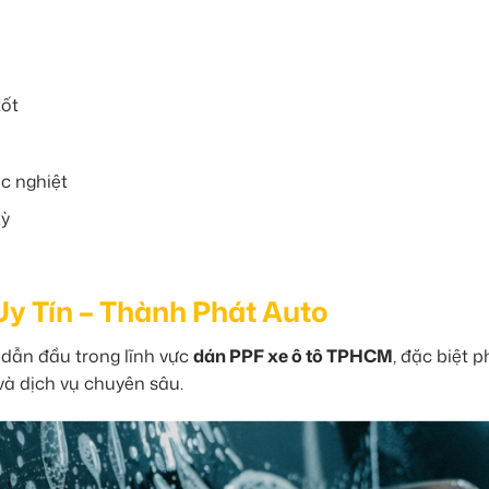
tốt
c nghiệt
kỳ
Uy Tín – Thành Phát Auto
 dẫn đầu trong lĩnh vực
dán PPF xe ô tô TPHCM
, đặc biệt 
và dịch vụ chuyên sâu.