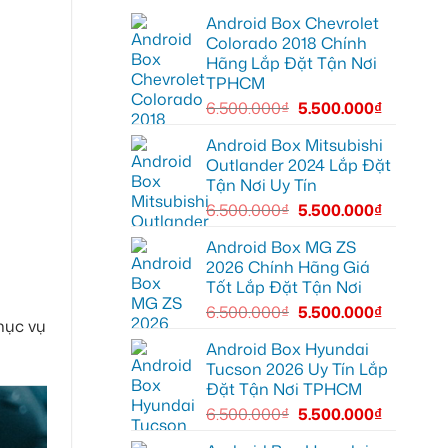
lái
lắp
Môn
Android Box Chevrolet
Android
để
box
lái
Colorado 2018 Chính
xe
xe
Hãng Lắp Đặt Tận Nơi
Geely
thoải
EX2
mái
TPHCM
tại
hơn
Quận
6.500.000
₫
5.500.000
₫
7
để
xem
Android Box Mitsubishi
bản
Outlander 2024 Lắp Đặt
đồ,
YouTube
Tận Nơi Uy Tín
tiện
lợi
6.500.000
₫
5.500.000
₫
hơn
Android Box MG ZS
2026 Chính Hãng Giá
Tốt Lắp Đặt Tận Nơi
6.500.000
₫
5.500.000
₫
phục vụ
Android Box Hyundai
Tucson 2026 Uy Tín Lắp
Đặt Tận Nơi TPHCM
6.500.000
₫
5.500.000
₫