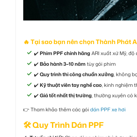
🔥 Tại sao bạn nên chọn Thành Phát 
✔️
Phim PPF chính hãng
ARI xuất xứ Mỹ, độ d
✔️
Bảo hành 3–10 năm
tùy gói phim
✔️
Quy trình thi công chuẩn xưởng
, không b
✔️
Kỹ thuật viên tay nghề cao
, kinh nghiệm 
✔️
Giá tốt nhất thị trường
, thường xuyên có 
👉 Tham khảo thêm các gói
dán PPF xe hơi
🛠️ Quy Trình Dán PPF