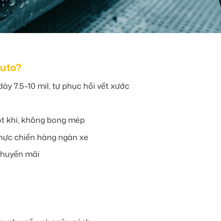
Auto?
ày 7.5–10 mil, tự phục hồi vết xước
ọt khí, không bong mép
thực chiến hàng ngàn xe
khuyến mãi