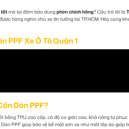
 tốt
mà lại đảm bảo dùng
phim chính hãng
? Câu trả lời là
được hàng nghìn chủ xe tin tưởng tại TP.HCM. Hãy cùng k
án PPF Xe Ô Tô Quận 1
i Cần Dán PPF?
uốt bằng TPU cao cấp, có độ co giãn cao, khả năng tự phục 
,… Dán PPF giúp bảo vệ bề mặt sơn xe như một lớp áo giáp t