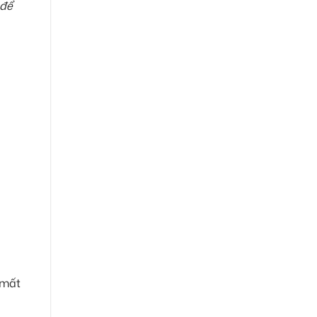
 để
 mất