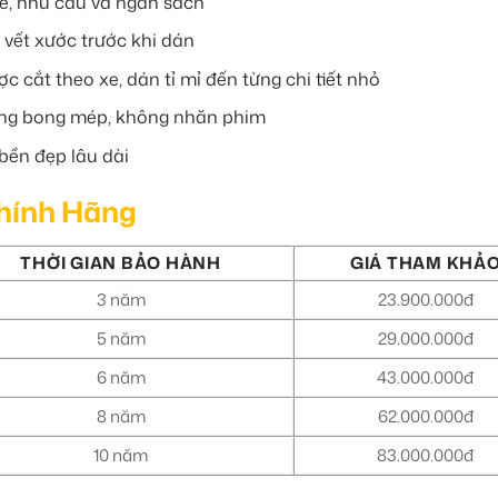
e, nhu cầu và ngân sách
ý vết xước trước khi dán
 cắt theo xe, dán tỉ mỉ đến từng chi tiết nhỏ
g bong mép, không nhăn phim
bền đẹp lâu dài
Chính Hãng
THỜI GIAN BẢO HÀNH
GIÁ THAM KHẢ
3 năm
23.900.000đ
5 năm
29.000.000đ
6 năm
43.000.000đ
8 năm
62.000.000đ
10 năm
83.000.000đ