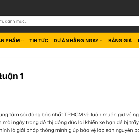
ẢN PHẨM
TIN TỨC
DỰ ÁN HẰNG NGÀY
BẢNG GIÁ
Quận 1
trung tâm sôi động bậc nhất TP.HCM và luôn muốn giữ vẻ ng
n mỗi ngày trong đô thị đông đúc lại khiến xe bạn dễ bị trầy
hính là giải pháp thông minh giúp bảo vệ lớp sơn nguyên bả