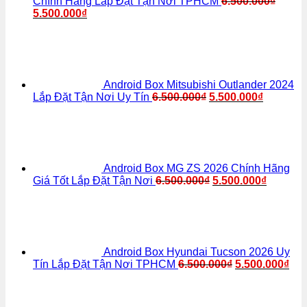
Chính Hãng Lắp Đặt Tận Nơi TPHCM
nâng
6.500.000
₫
xe
dẫn
Hóc
5.500.000
₫
cao
Geely
đường
Môn
trải
EX2
để
nghiệm
tại
lái
lái
Quận
xe
7
thoải
để
mái
Android Box Mitsubishi Outlander 2024
xem
hơn
Lắp Đặt Tận Nơi Uy Tín
6.500.000
₫
5.500.000
₫
bản
đồ,
YouTube
tiện
lợi
hơn
Android Box MG ZS 2026 Chính Hãng
Giá Tốt Lắp Đặt Tận Nơi
6.500.000
₫
5.500.000
₫
Android Box Hyundai Tucson 2026 Uy
Tín Lắp Đặt Tận Nơi TPHCM
6.500.000
₫
5.500.000
₫