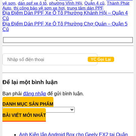
vệ sơn
,
dán ppf xe ô tô
,
phường Vĩnh Hội
,
Quận 4 cũ
,
Thành Phát
Auto
,
thi công bảo vệ sơn xe hơi
,
trung tâm dán PPF
.
Địa Điểm Dán PPF Xe Ô Tô Phường Khánh Hội – Quận 4
Cũ
Địa Điểm Dán PPF Xe Ô Tô Phường Chợ Quán – Quận 5
Cũ
Để lại một bình luận
Bạn phải
đăng nhập
để gửi bình luận.
DANH MỤC SẢN PHẨM
BÀI VIẾT MỚI NHẤT
Anh Kiên lắp Android Box cho Geely EX2 tại Quận