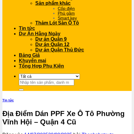
Sản phẩm khác
Cốp điện
Phủ gầm
Smart key
Thảm Lót Sàn Ô Tô
Tin tức
Dự Án Hằng Ngày
Dự án Quận 9
Dự án Quận 12
Dự án Quận Thủ Đức
Bảng Giá
Khuyến mại
Tổng Hợp Phụ Kiện
Tìm
kiếm:
Tin tức
Địa Điểm Dán PPF Xe Ô Tô Phường
Vĩnh Hội – Quận 4 Cũ