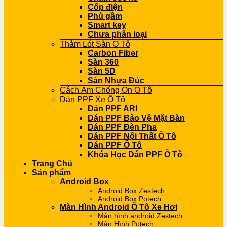
Cốp điện
Phủ gầm
Smart key
Chưa phân loại
Thảm Lót Sàn Ô Tô
Carbon Fiber
Sàn 360
Sàn 5D
Sàn Nhựa Đúc
Cách Âm Chống Ồn Ô Tô
Dán PPF Xe Ô Tô
Dán PPF ARI
Dán PPF Bảo Vệ Mặt Bàn
Dán PPF Đèn Pha
Dán PPF Nội Thất Ô Tô
Dán PPF Ô Tô
Khóa Học Dán PPF Ô Tô
Trang Chủ
Sản phẩm
Android Box
Android Box Zestech
Android Box Potech
Màn Hình Android Ô Tô Xe Hơi
Màn hình android Zestech
Màn Hình Potech