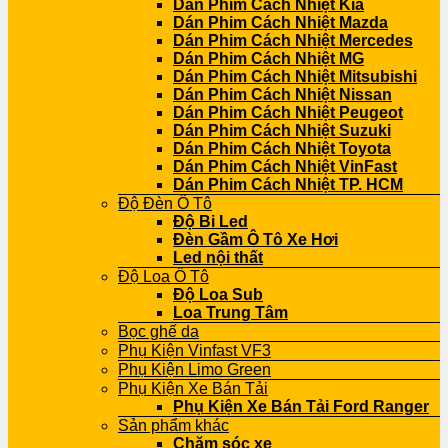
Dán Phim Cách Nhiệt Kia
Dán Phim Cách Nhiệt Mazda
Dán Phim Cách Nhiệt Mercedes
Dán Phim Cách Nhiệt MG
Dán Phim Cách Nhiệt Mitsubishi
Dán Phim Cách Nhiệt Nissan
Dán Phim Cách Nhiệt Peugeot
Dán Phim Cách Nhiệt Suzuki
Dán Phim Cách Nhiệt Toyota
Dán Phim Cách Nhiệt VinFast
Dán Phim Cách Nhiệt TP. HCM
Độ Đèn Ô Tô
Độ Bi Led
Đèn Gầm Ô Tô Xe Hơi
Led nội thất
Độ Loa Ô Tô
Độ Loa Sub
Loa Trung Tâm
Bọc ghế da
Phụ Kiện Vinfast VF3
Phụ Kiện Limo Green
Phụ Kiện Xe Bán Tải
Phụ Kiện Xe Bán Tải Ford Ranger
Sản phẩm khác
Chăm sóc xe