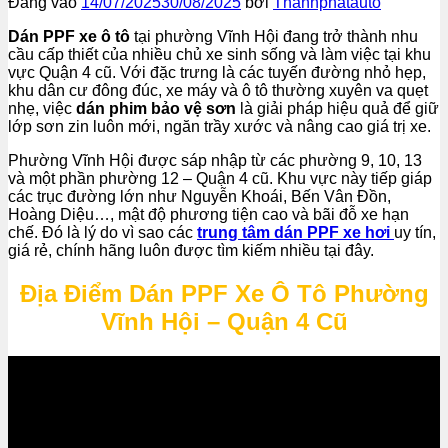
Đăng vào
14/07/2025
30/08/2025
bởi
Thanhphatauto
Dán PPF xe ô tô
tại phường Vĩnh Hội đang trở thành nhu
cầu cấp thiết của nhiều chủ xe sinh sống và làm việc tại khu
vực Quận 4 cũ. Với đặc trưng là các tuyến đường nhỏ hẹp,
khu dân cư đông đúc, xe máy và ô tô thường xuyên va quẹt
nhẹ, việc
dán phim bảo vệ sơn
là giải pháp hiệu quả để giữ
lớp sơn zin luôn mới, ngăn trầy xước và nâng cao giá trị xe.
Phường Vĩnh Hội được sáp nhập từ các phường 9, 10, 13
và một phần phường 12 – Quận 4 cũ. Khu vực này tiếp giáp
các trục đường lớn như Nguyễn Khoái, Bến Vân Đồn,
Hoàng Diệu…, mật độ phương tiện cao và bãi đỗ xe hạn
chế. Đó là lý do vì sao các
trung tâm dán PPF xe hơi
uy tín,
giá rẻ, chính hãng luôn được tìm kiếm nhiều tại đây.
Địa Điểm Dán PPF Xe Ô Tô Phường
Vĩnh Hội – Quận 4 Cũ