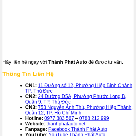
Hãy liên hệ ngay với
Thành Phát Auto
để được tư vấn.
Thông Tin Liên Hệ
CN1:
11 Đường số 12, Phường Hiệp Bình Chánh,
TP. Thủ Đức
CN2:
24 Đường D5A, Phường Phước Long B,
Quận 9, TP. Thủ Đức
CN3:
753 Nguyễn Ảnh Thủ, Phường Hiệp Thành,
Quận 12, TP. Hồ Chí Minh
Hotline:
0977 383 567
–
0788 212 999
Website:
thanhphatauto.net
Fanpage:
Facebook Thành Phát Auto
YouTube:
YouTube Thành Phát Auto