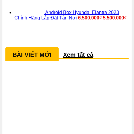
Android Box Hyundai Elantra 2023
Chính Hãng Lắp Đặt Tận Nơi
6.500.000
₫
5.500.000
₫
BÀI VIẾT MỚI
Xem tất cả