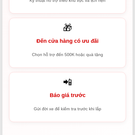
Kỹ thuật hỗ trợ theo khu vực và lịch hẹn
🎁
Đến cửa hàng có ưu đãi
Chọn hỗ trợ đến 500K hoặc quà tặng
📲
Báo giá trước
Gửi đời xe để kiểm tra trước khi lắp