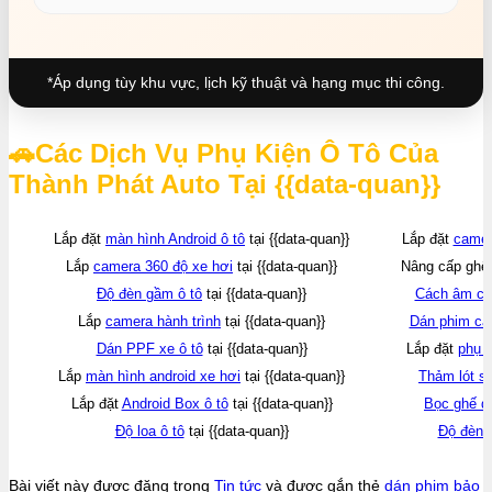
*Áp dụng tùy khu vực, lịch kỹ thuật và hạng mục thi công.
🚗Các Dịch Vụ Phụ Kiện Ô Tô Của
Thành Phát Auto Tại {{data-quan}}
Lắp đặt
màn hình Android ô tô
tại {{data-quan}}
Lắp đặt
camera
Lắp
camera 360 độ xe hơi
tại {{data-quan}}
Nâng cấp ghế đ
Độ đèn gầm ô tô
tại {{data-quan}}
Cách âm ch
Lắp
camera hành trình
tại {{data-quan}}
Dán phim các
Dán PPF xe ô tô
tại {{data-quan}}
Lắp đặt
phụ 
Lắp
màn hình android xe hơi
tại {{data-quan}}
Thảm lót sà
Lắp đặt
Android Box ô tô
tại {{data-quan}}
Bọc ghế da
Độ loa ô tô
tại {{data-quan}}
Độ đèn ô
Bài viết này được đăng trong
Tin tức
và được gắn thẻ
dán phim bảo