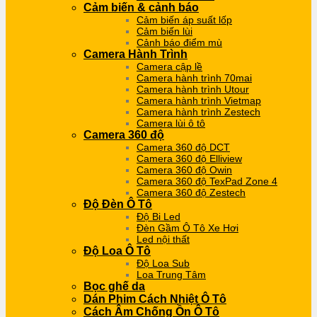
Cảm biến & cảnh báo
Cảm biến áp suất lốp
Cảm biến lùi
Cảnh báo điểm mù
Camera Hành Trình
Camera cập lề
Camera hành trình 70mai
Camera hành trình Utour
Camera hành trình Vietmap
Camera hành trình Zestech
Camera lùi ô tô
Camera 360 độ
Camera 360 độ DCT
Camera 360 độ Elliview
Camera 360 độ Owin
Camera 360 độ TexPad Zone 4
Camera 360 độ Zestech
Độ Đèn Ô Tô
Độ Bi Led
Đèn Gầm Ô Tô Xe Hơi
Led nội thất
Độ Loa Ô Tô
Độ Loa Sub
Loa Trung Tâm
Bọc ghế da
Dán Phim Cách Nhiệt Ô Tô
Cách Âm Chống Ồn Ô Tô