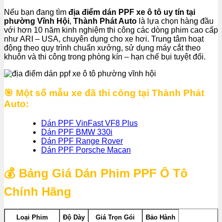
Nếu bạn đang tìm
địa điểm dán PPF xe ô tô uy tín tại
phường Vĩnh Hội
,
Thành Phát Auto
là lựa chọn hàng đầu
với hơn 10 năm kinh nghiệm thi công các dòng phim cao cấp
như ARI – USA, chuyên dụng cho xe hơi. Trung tâm hoạt
động theo quy trình chuẩn xưởng, sử dụng máy cắt theo
khuôn và thi công trong phòng kín – hạn chế bụi tuyệt đối.
🎯 Một số mẫu xe đã thi công tại Thành Phát
Auto:
Dán PPF VinFast VF8 Plus
Dán PPF BMW 330i
Dán PPF Range Rover
Dán PPF Porsche Macan
💰 Bảng Giá Dán Phim PPF Ô Tô
Chính Hãng
Loại Phim
Độ Dày
Giá Trọn Gói
Bảo Hành