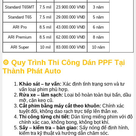
Standard T65MT
7.5 mil
23.900.000 VNĐ
3 năm
Standard T65
7.5 mil
29.000.000 VNĐ
5 năm
ARI Pro
8.5 mil
43.000.000 VNĐ
6 năm
ARI Premium
8.5 mil
62.000.000 VNĐ
8 năm
ARI Super
10 mil
83.000.000 VNĐ
10 năm
⚙️ Quy Trình Thi Công Dán PPF Tại
Thành Phát Auto
Khảo sát – tư vấn:
Xác định tình trạng sơn và tư
vấn loại phim phù hợp.
Rửa xe – làm sạch:
Loại bỏ hoàn toàn bụi bẩn, dầu
mỡ, cặn keo cũ.
Cắt phim bằng máy cắt theo khuôn:
Chính xác
tuyệt đối, không dao rạch trực tiếp lên thân xe.
Thi công từng chi tiết:
Dán từng miếng phim với độ
chính xác cao, không bong, không bọt khí.
Sấy – kiểm tra – bàn giao:
Sấy nóng để định hình,
kiểm tra kỹ thuật và hướng dẫn chăm sóc.