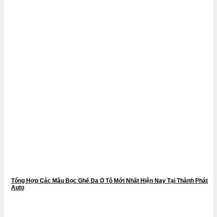
Tổng Hợp Các Mẫu Bọc Ghế Da Ô Tô Mới Nhất Hiện Nay Tại Thành Phát
Auto