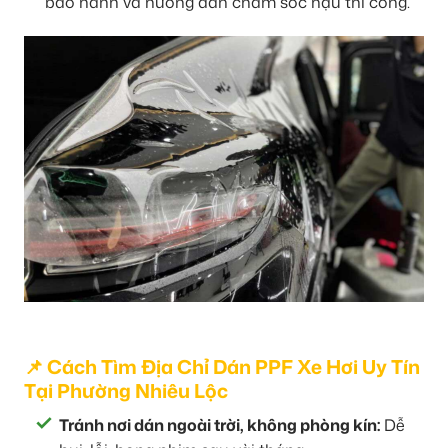
bảo hành và hướng dẫn chăm sóc hậu thi công.
📌 Cách Tìm Địa Chỉ Dán PPF Xe Hơi Uy Tín
Tại Phường Nhiêu Lộc
Tránh nơi dán ngoài trời, không phòng kín:
Dễ