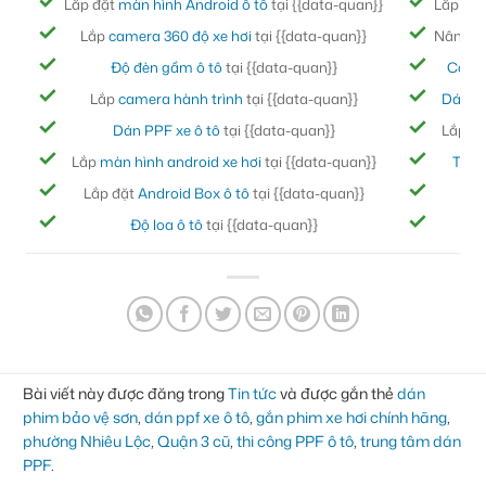
Lắp đặt
màn hình Android ô tô
tại {{data-quan}}
Lắp đặ
Lắp
camera 360 độ xe hơi
tại {{data-quan}}
Nâng cấ
Độ đèn gầm ô tô
tại {{data-quan}}
Cách
Lắp
camera hành trình
tại {{data-quan}}
Dán ph
Dán PPF xe ô tô
tại {{data-quan}}
Lắp đ
Lắp
màn hình android xe hơi
tại {{data-quan}}
Thảm
Lắp đặt
Android Box ô tô
tại {{data-quan}}
Bọc
Độ loa ô tô
tại {{data-quan}}
Đ
Bài viết này được đăng trong
Tin tức
và được gắn thẻ
dán
phim bảo vệ sơn
,
dán ppf xe ô tô
,
gắn phim xe hơi chính hãng
,
phường Nhiêu Lộc
,
Quận 3 cũ
,
thi công PPF ô tô
,
trung tâm dán
PPF
.