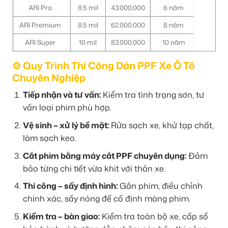
ARI Pro
8.5 mil
43.000.000
6 năm
ARI Premium
8.5 mil
62.000.000
8 năm
ARI Super
10 mil
83.000.000
10 năm
⚙️ Quy Trình Thi Công Dán PPF Xe Ô Tô
Chuyên Nghiệp
Tiếp nhận và tư vấn:
Kiểm tra tình trạng sơn, tư
vấn loại phim phù hợp.
Vệ sinh – xử lý bề mặt:
Rửa sạch xe, khử tạp chất,
làm sạch keo.
Cắt phim bằng máy cắt PPF chuyên dụng:
Đảm
bảo từng chi tiết vừa khít với thân xe.
Thi công – sấy định hình:
Gắn phim, điều chỉnh
chính xác, sấy nóng để cố định màng phim.
Kiểm tra – bàn giao:
Kiểm tra toàn bộ xe, cấp sổ