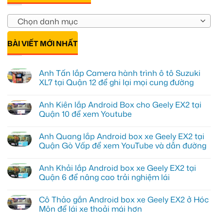
Chọn danh mục
BÀI VIẾT MỚI NHẤT
Anh Tấn lắp Camera hành trình ô tô Suzuki
XL7 tại Quận 12 để ghi lại mọi cung đường
Không
có
Anh Kiên lắp Android Box cho Geely EX2 tại
bình
luận
Quận 10 để xem Youtube
ở
Anh
Không
Tấn
có
Anh Quang lắp Android box xe Geely EX2 tại
lắp
bình
Camera
luận
Quận Gò Vấp để xem YouTube và dẫn đường
hành
ở
trình
Anh
Không
ô
Kiên
có
Anh Khải lắp Android box xe Geely EX2 tại
tô
lắp
bình
Suzuki
Android
luận
Quận 6 để nâng cao trải nghiệm lái
XL7
Box
ở
tại
cho
Anh
Không
Quận
Geely
Quang
có
Cô Thảo gắn Android box xe Geely EX2 ở Hóc
12
EX2
lắp
bình
để
tại
Android
luận
Môn để lái xe thoải mái hơn
ghi
Quận
box
ở