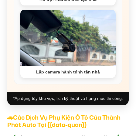
Lắp camera hành trình tận nhà
*Áp dụng tùy khu vực, lịch kỹ thuật và hạng mục thi công.
🚗Các Dịch Vụ Phụ Kiện Ô Tô Của Thành
Phát Auto Tại {{data-quan}}