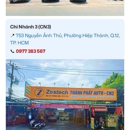
Chi Nhánh 3 (CN3)
📍
753 Nguyễn Ảnh Thủ, Phường Hiệp Thành, Q.12,
TP. HCM
📞
0977 383 567