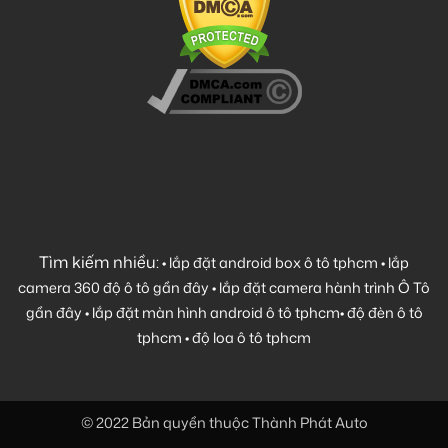
Tìm kiếm nhiều:
•
lắp đặt android box ô tô tphcm
•
lắp
camera 360 độ ô tô gần đây
•
lắp đặt camera hành trình Ô Tô
gần đây
•
lắp đặt màn hình android ô tô tphcm
•
độ đèn ô tô
tphcm
•
độ loa ô tô tphcm
© 2022 Bản quyền thuộc Thành Phát Auto