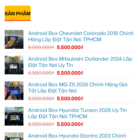
lại
10
xe
Anh
Không
mọi
để
Geely
Khải
có
cung
xem
EX2
lắp
bình
đường
Youtube
tại
Android
SẢN PHẨM
luận
Quận
box
ở
Gò
xe
Cô
Vấp
Geely
Thảo
để
EX2
gắn
Android Box Chevrolet Colorado 2018 Chính
xem
tại
Android
YouTube
Quận
box
Hãng Lắp Đặt Tận Nơi TPHCM
và
6
xe
dẫn
để
Geely
6.500.000
₫
5.500.000
₫
đường
nâng
EX2
cao
ở
trải
Hóc
Android Box Mitsubishi Outlander 2024 Lắp
nghiệm
Môn
Đặt Tận Nơi Uy Tín
lái
để
lái
6.500.000
₫
5.500.000
₫
xe
thoải
mái
Android Box MG ZS 2026 Chính Hãng Giá
hơn
Tốt Lắp Đặt Tận Nơi
6.500.000
₫
5.500.000
₫
Android Box Hyundai Tucson 2026 Uy Tín
Lắp Đặt Tận Nơi TPHCM
6.500.000
₫
5.500.000
₫
Android Box Hyundai Elantra 2023 Chính