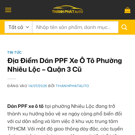
Bỏ
qua
nội
Tìm
dung
kiếm:
TIN TỨC
Địa Điểm Dán PPF Xe Ô Tô Phường
Nhiêu Lộc – Quận 3 Cũ
ĐĂNG VÀO
14/07/2025
BỞI
THANHPHATAUTO
Dán PPF xe ô tô
tại phường Nhiêu Lộc đang trở
thành xu hướng bảo vệ xe ngày càng phổ biến đối
với cư dân sống và làm việc ở khu vực trung tâm
TP.HCM. Với mật độ giao thông dày đặc, các tuyến