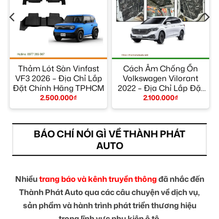
x
Thảm Lót Sàn Vinfast
Cách Âm Chống Ồn
p
VF3 2026 – Địa Chỉ Lắp
Volkswagen Vilorant
t
Đặt Chính Hãng TPHCM
2022 – Địa Chỉ Lắp Đặt
Uy Tín TPHCM
2.500.000
₫
2.100.000
₫
BÁO CHÍ NÓI GÌ VỀ THÀNH PHÁT
AUTO
Nhiều
trang báo và kênh truyền thông
đã nhắc đến
Thành Phát Auto qua các câu chuyện về dịch vụ,
sản phẩm và hành trình phát triển thương hiệu
trong lĩnh vực phụ kiện ô tô.