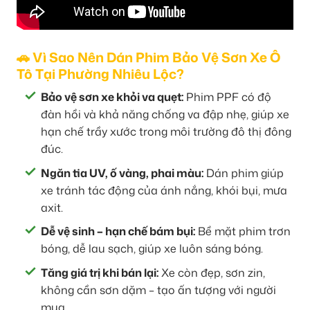
🚗 Vì Sao Nên Dán Phim Bảo Vệ Sơn Xe Ô
Tô Tại Phường Nhiêu Lộc?
Bảo vệ sơn xe khỏi va quẹt:
Phim PPF có độ
đàn hồi và khả năng chống va đập nhẹ, giúp xe
hạn chế trầy xước trong môi trường đô thị đông
đúc.
Ngăn tia UV, ố vàng, phai màu:
Dán phim giúp
xe tránh tác động của ánh nắng, khói bụi, mưa
axit.
Dễ vệ sinh – hạn chế bám bụi:
Bề mặt phim trơn
bóng, dễ lau sạch, giúp xe luôn sáng bóng.
Tăng giá trị khi bán lại:
Xe còn đẹp, sơn zin,
không cần sơn dặm – tạo ấn tượng với người
mua.