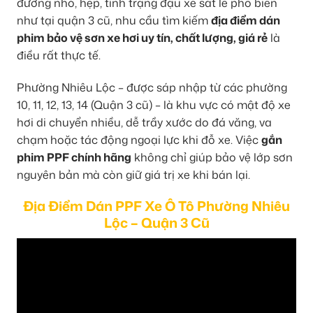
đường nhỏ, hẹp, tình trạng đậu xe sát lề phổ biến
như tại quận 3 cũ, nhu cầu tìm kiếm
địa điểm dán
phim bảo vệ sơn xe hơi uy tín, chất lượng, giá rẻ
là
điều rất thực tế.
Phường Nhiêu Lộc – được sáp nhập từ các phường
10, 11, 12, 13, 14 (Quận 3 cũ) – là khu vực có mật độ xe
hơi di chuyển nhiều, dễ trầy xước do đá văng, va
chạm hoặc tác động ngoại lực khi đỗ xe. Việc
gắn
phim PPF chính hãng
không chỉ giúp bảo vệ lớp sơn
nguyên bản mà còn giữ giá trị xe khi bán lại.
Địa Điểm Dán PPF Xe Ô Tô Phường Nhiêu
Lộc – Quận 3 Cũ