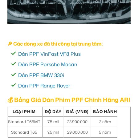
🔎 Các dòng xe đã thi công tại trung tâm:
Dán PPF VinFast VF8 Plus
Dán PPF Porsche Macan
Dán PPF BMW 330i
Dán PPF Range Rover
💰 Bảng Giá Dán Phim PPF Chính Hãng ARI
LOẠI PHIM
ĐỘ DÀY
GIÁ (VNĐ)
BẢO HÀNH
Standard T65MT
7.5 mil
23.900.000
3 năm
Standard T65
7.5 mil
29.000.000
5 năm