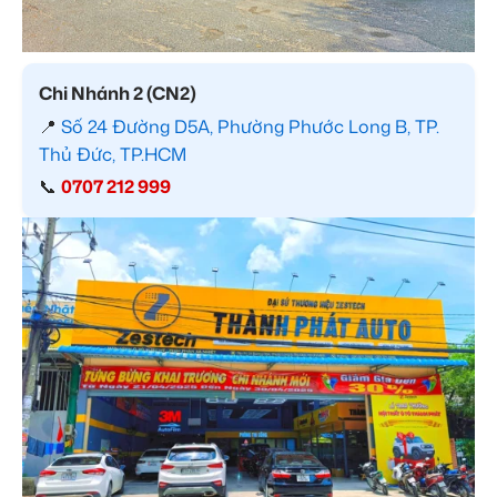
Chi Nhánh 2 (CN2)
📍
Số 24 Đường D5A, Phường Phước Long B, TP.
Thủ Đức, TP.HCM
📞
0707 212 999