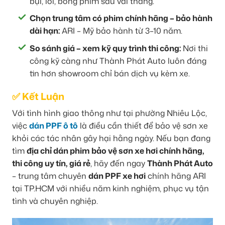
bụi, lỗi, bong phim sau vài tháng.
Chọn trung tâm có phim chính hãng – bảo hành
dài hạn:
ARI – Mỹ bảo hành từ 3–10 năm.
So sánh giá – xem kỹ quy trình thi công:
Nơi thi
công kỹ càng như Thành Phát Auto luôn đáng
tin hơn showroom chỉ bán dịch vụ kèm xe.
✅ Kết Luận
Với tình hình giao thông như tại phường Nhiêu Lộc,
việc
dán PPF ô tô
là điều cần thiết để bảo vệ sơn xe
khỏi các tác nhân gây hại hằng ngày. Nếu bạn đang
tìm
địa chỉ dán phim bảo vệ sơn xe hơi chính hãng,
thi công uy tín, giá rẻ
, hãy đến ngay
Thành Phát Auto
– trung tâm chuyên
dán PPF xe hơi
chính hãng ARI
tại TP.HCM với nhiều năm kinh nghiệm, phục vụ tận
tình và chuyên nghiệp.