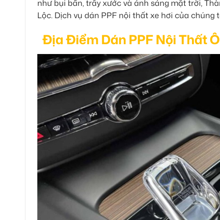
như bụi bẩn, trầy xước và ánh sáng mặt trời, T
Lộc. Dịch vụ dán PPF nội thất xe hơi của chúng t
Địa Điểm Dán PPF Nội Thất Ô