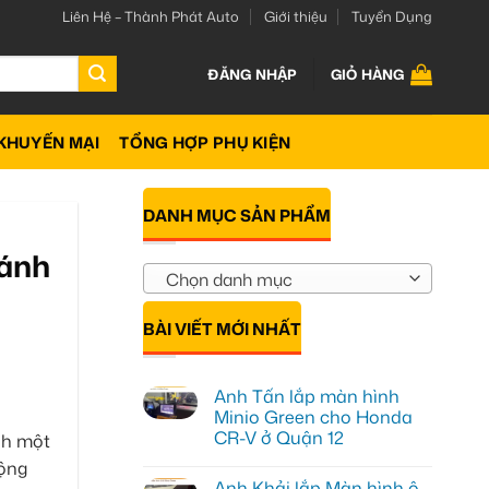
Liên Hệ – Thành Phát Auto
Giới thiệu
Tuyển Dụng
ĐĂNG NHẬP
GIỎ HÀNG
KHUYẾN MẠI
TỔNG HỢP PHỤ KIỆN
DANH MỤC SẢN PHẨM
hánh
Chọn danh mục
BÀI VIẾT MỚI NHẤT
Anh Tấn lắp màn hình
Minio Green cho Honda
CR-V ở Quận 12
nh một
Không
động
có
Anh Khải lắp Màn hình ô
bình