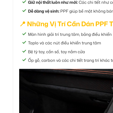
Giữ nội thất luôn như mới:
Các chi tiết như 
Dễ dàng vệ sinh:
PPF giúp bề mặt không bám b
📍 Những Vị Trí Cần Dán PPF 
Màn hình giải trí trung tâm, bảng điều khiển
Taplo và các nút điều khiển trung tâm
Bệ tỳ tay, cần số, tay nắm cửa
Ốp gỗ, carbon và các chi tiết trang trí khác 