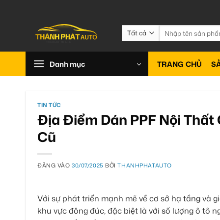
Bỏ
qua
nội
Tìm
kiếm:
dung
Danh mục
TRANG CHỦ
S
TIN TỨC
Địa Điểm Dán PPF Nội Thất 
Cũ
ĐĂNG VÀO
30/07/2025
BỞI
THANHPHATAUTO
Với sự phát triển mạnh mẽ về cơ sở hạ tầng và 
khu vực đông đúc, đặc biệt là với số lượng ô tô