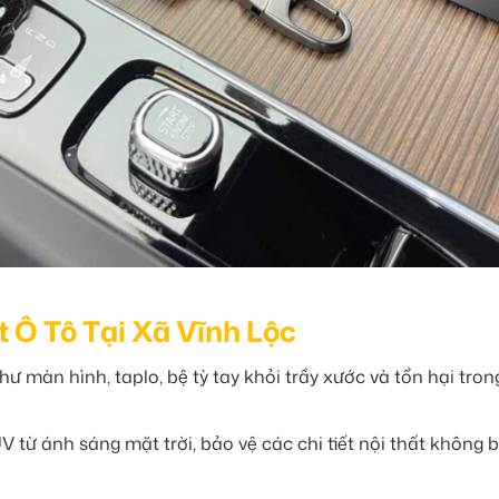
t Ô Tô Tại Xã Vĩnh Lộc
hư màn hình, taplo, bệ tỳ tay khỏi trầy xước và tổn hại tro
 từ ánh sáng mặt trời, bảo vệ các chi tiết nội thất không b