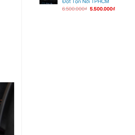
Đặt Tận Nơi TPHCM
6.500.000
₫
5.500.000
₫