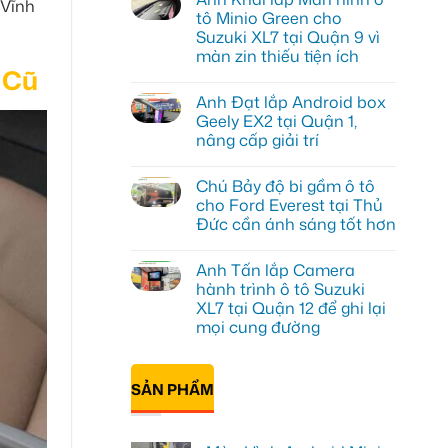
 Vĩnh
luận
tô Minio Green cho
ở
Suzuki XL7 tại Quận 9 vì
Anh
Tấn
màn zin thiếu tiện ích
lắp
 Cũ
màn
Không
hình
có
Anh Đạt lắp Android box
Minio
bình
Green
luận
Geely EX2 tại Quận 1,
ở
cho
nâng cấp giải trí
Anh
Honda
Khải
CR-
Không
lắp
V
có
Màn
ở
Chú Bảy độ bi gầm ô tô
bình
hình
Quận
luận
cho Ford Everest tại Thủ
ô
12
ở
tô
Đức cần ánh sáng tốt hơn
Anh
Minio
Đạt
Green
Không
lắp
cho
có
Android
Anh Tấn lắp Camera
Suzuki
bình
box
XL7
luận
hành trình ô tô Suzuki
Geely
ở
tại
EX2
XL7 tại Quận 12 để ghi lại
Chú
Quận
tại
Bảy
9
mọi cung đường
Quận
độ
vì
1,
bi
Không
màn
nâng
gầm
có
zin
cấp
ô
bình
thiếu
giải
SẢN PHẨM
tô
luận
tiện
trí
ở
cho
ích
Anh
Ford
Tấn
Everest
lắp
tại