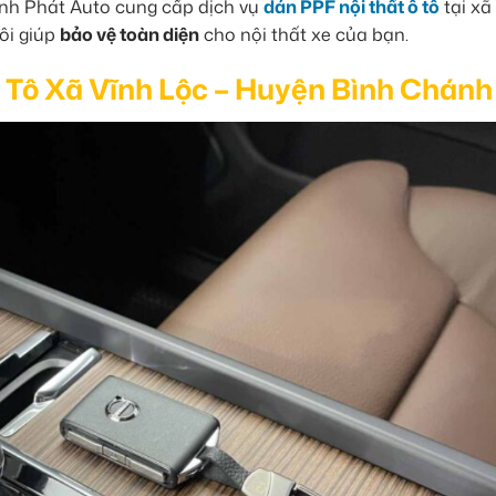
hành Phát Auto cung cấp dịch vụ
dán PPF nội thất ô tô
tại xã
ôi giúp
bảo vệ toàn diện
cho nội thất xe của bạn.
 Tô Xã Vĩnh Lộc – Huyện Bình Chánh