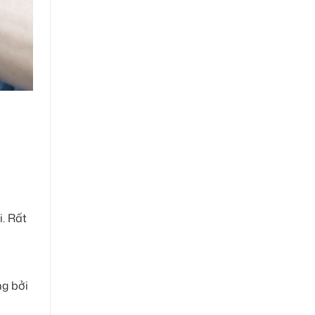
i. Rất
ng bởi