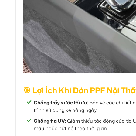
🎯 Lợi Ích Khi Dán PPF Nội Thấ
Chống trầy xước tối ưu:
Bảo vệ các chi tiết n
trình sử dụng xe hàng ngày.
Chống tia UV:
Giảm thiểu tác động của tia UV
màu hoặc nứt nẻ theo thời gian.