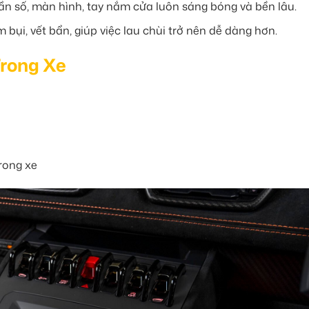
cần số, màn hình, tay nắm cửa luôn sáng bóng và bền lâu.
ụi, vết bẩn, giúp việc lau chùi trở nên dễ dàng hơn.
Trong Xe
trong xe