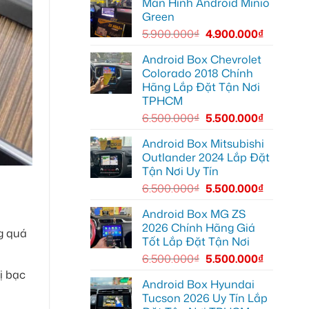
Màn Hình Android Minio
Camera
Thủ
hành
Đức
Green
trình
cần
ô
ánh
5.900.000
₫
4.900.000
₫
tô
sáng
Suzuki
tốt
XL7
hơn
Android Box Chevrolet
tại
Colorado 2018 Chính
Quận
12
Hãng Lắp Đặt Tận Nơi
để
TPHCM
ghi
lại
6.500.000
₫
5.500.000
₫
mọi
cung
đường
Android Box Mitsubishi
Outlander 2024 Lắp Đặt
Tận Nơi Uy Tín
6.500.000
₫
5.500.000
₫
Android Box MG ZS
2026 Chính Hãng Giá
ng quá
Tốt Lắp Đặt Tận Nơi
6.500.000
₫
5.500.000
₫
ị bạc
Android Box Hyundai
Tucson 2026 Uy Tín Lắp