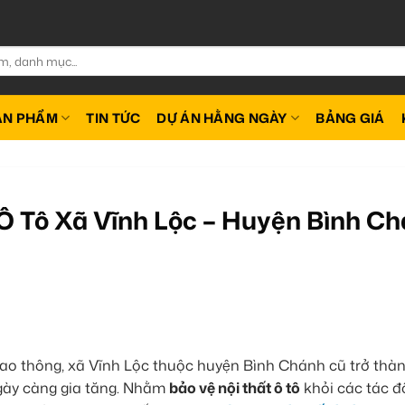
ẢN PHẨM
TIN TỨC
DỰ ÁN HẰNG NGÀY
BẢNG GIÁ
Ô Tô Xã Vĩnh Lộc – Huyện Bình C
giao thông, xã Vĩnh Lộc thuộc huyện Bình Chánh cũ trở thà
 ngày càng gia tăng. Nhằm
bảo vệ nội thất ô tô
khỏi các tác 