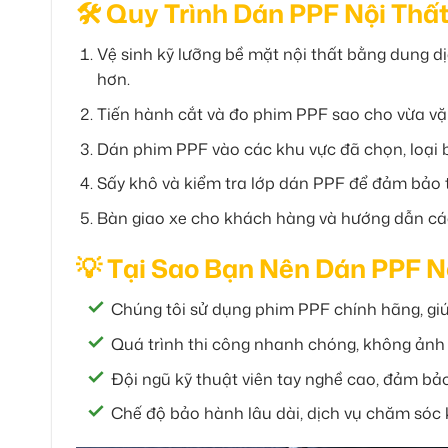
🛠 Quy Trình Dán PPF Nội Thấ
Vệ sinh kỹ lưỡng bề mặt nội thất bằng dung d
hơn.
Tiến hành cắt và đo phim PPF sao cho vừa vặn v
Dán phim PPF vào các khu vực đã chọn, loại b
Sấy khô và kiểm tra lớp dán PPF để đảm bảo t
Bàn giao xe cho khách hàng và hướng dẫn cách
💡 Tại Sao Bạn Nên Dán PPF N
Chúng tôi sử dụng phim PPF chính hãng, giúp 
Quá trình thi công nhanh chóng, không ảnh
Đội ngũ kỹ thuật viên tay nghề cao, đảm bả
Chế độ bảo hành lâu dài, dịch vụ chăm sóc 