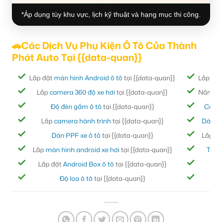
*Áp dụng tùy khu vực, lịch kỹ thuật và hạng mục thi công.
🚗Các Dịch Vụ Phụ Kiện Ô Tô Của Thành
Phát Auto Tại {{data-quan}}
Lắp đặt
màn hình Android ô tô
tại {{data-quan}}
Lắp đặ
Lắp
camera 360 độ xe hơi
tại {{data-quan}}
Nâng cấ
Độ đèn gầm ô tô
tại {{data-quan}}
Cách
Lắp
camera hành trình
tại {{data-quan}}
Dán ph
Dán PPF xe ô tô
tại {{data-quan}}
Lắp đ
Lắp
màn hình android xe hơi
tại {{data-quan}}
Thảm
Lắp đặt
Android Box ô tô
tại {{data-quan}}
Bọc
Độ loa ô tô
tại {{data-quan}}
Đ