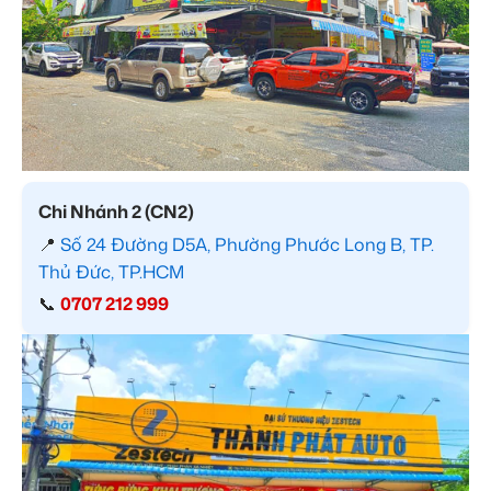
Chi Nhánh 2 (CN2)
📍
Số 24 Đường D5A, Phường Phước Long B, TP.
Thủ Đức, TP.HCM
📞
0707 212 999