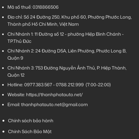
Mã số thuế: 0318866506
Địa chỉ: Số 24 Đường 250, Khu phố 60, Phường Phước Long,
Thành phố Hồ Chí Minh, Việt Nam
Chi Nhánh 1:
11 Đường số 12 - phường Hiệp Bình Chánh -
TP.Thủ Đức
Chi Nhánh 2:
24 Đường D5A, Liên Phường, Phước Long B,
Quận 9
Chi Nhánh 3:
753 Đường Nguyễn Ảnh Thủ, P. Hiệp Thành,
Quận 12
Hotline:
0977.383.567
-
0788.212.999
(7:00-22:00)
Website:
https://thanhphatauto.net/
Email:
thanhphatauto.net@gmail.com
Chính sách bảo hành
Chính Sách Bảo Mật