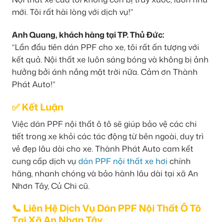
mới. Tôi rất hài lòng với dịch vụ!”
Anh Quang, khách hàng tại TP. Thủ Đức:
“Lần đầu tiên dán PPF cho xe, tôi rất ấn tượng với
kết quả. Nội thất xe luôn sáng bóng và không bị ảnh
hưởng bởi ánh nắng mặt trời nữa. Cảm ơn Thành
Phát Auto!”
✅ Kết Luận
Việc dán PPF nội thất ô tô sẽ giúp bảo vệ các chi
tiết trong xe khỏi các tác động từ bên ngoài, duy trì
vẻ đẹp lâu dài cho xe. Thành Phát Auto cam kết
cung cấp dịch vụ
dán PPF nội thất xe hơi
chính
hãng, nhanh chóng và bảo hành lâu dài tại xã An
Nhơn Tây, Củ Chi cũ.
📞 Liên Hệ Dịch Vụ Dán PPF Nội Thất Ô Tô
Tại Xã An Nhơn Tây