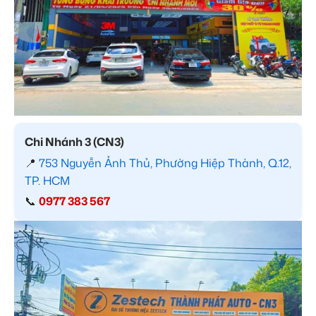
Chi Nhánh 3 (CN3)
📍
753 Nguyễn Ảnh Thủ, Phường Hiệp Thành, Q.12,
TP. HCM
📞
0977 383 567