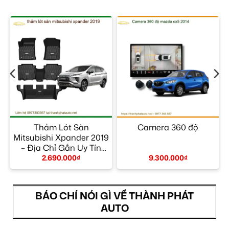
–
Thảm Lót Sàn
Camera 360 độ
Mitsubishi Xpander 2019
– Địa Chỉ Gắn Uy Tín
TPHCM
2.690.000
₫
9.300.000
₫
BÁO CHÍ NÓI GÌ VỀ THÀNH PHÁT
AUTO