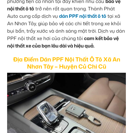
phương tiện cá nhân tại đây khiến nhu cầu
bảo vệ
nội thất ô tô
trở nên rất quan trọng. Thành Phát
Auto cung cấp dịch vụ
dán PPF nội thất ô tô
tại xã
An Nhơn Tây, giúp bảo vệ các chi tiết trong xe khỏi
bụi bẩn, trầy xước và ánh sáng mặt trời. Dịch vụ dán
PPF nội thất xe hơi của chúng tôi
cam kết bảo vệ
nội thất xe của bạn lâu dài và hiệu quả.
Địa Điểm Dán PPF Nội Thất Ô Tô Xã An
Nhơn Tây – Huyện Củ Chi Cũ