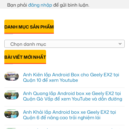
Bạn phải
đăng nhập
để gửi bình luận.
DANH MỤC SẢN PHẨM
Chọn danh mục
BÀI VIẾT MỚI NHẤT
Anh Kiên lắp Android Box cho Geely EX2 tại
Quận 10 để xem Youtube
Không
có
Anh Quang lắp Android box xe Geely EX2 tại
bình
luận
Quận Gò Vấp để xem YouTube và dẫn đường
ở
Anh
Không
Kiên
có
Anh Khải lắp Android box xe Geely EX2 tại
lắp
bình
Android
luận
Quận 6 để nâng cao trải nghiệm lái
Box
ở
cho
Anh
Không
Geely
Quang
có