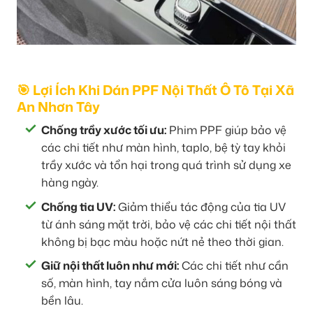
🎯 Lợi Ích Khi Dán PPF Nội Thất Ô Tô Tại Xã
An Nhơn Tây
Chống trầy xước tối ưu:
Phim PPF giúp bảo vệ
các chi tiết như màn hình, taplo, bệ tỳ tay khỏi
trầy xước và tổn hại trong quá trình sử dụng xe
hàng ngày.
Chống tia UV:
Giảm thiểu tác động của tia UV
từ ánh sáng mặt trời, bảo vệ các chi tiết nội thất
không bị bạc màu hoặc nứt nẻ theo thời gian.
Giữ nội thất luôn như mới:
Các chi tiết như cần
số, màn hình, tay nắm cửa luôn sáng bóng và
bền lâu.