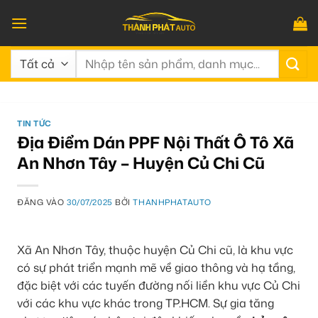
Bỏ
qua
nội
Tìm
dung
kiếm:
TIN TỨC
Địa Điểm Dán PPF Nội Thất Ô Tô Xã
An Nhơn Tây – Huyện Củ Chi Cũ
ĐĂNG VÀO
30/07/2025
BỞI
THANHPHATAUTO
Xã An Nhơn Tây, thuộc huyện Củ Chi cũ, là khu vực
có sự phát triển mạnh mẽ về giao thông và hạ tầng,
đặc biệt với các tuyến đường nối liền khu vực Củ Chi
với các khu vực khác trong TP.HCM. Sự gia tăng