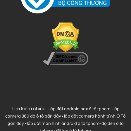
Tìm kiếm nhiều:
•
lắp đặt android box ô tô tphcm
•
lắp
camera 360 độ ô tô gần đây
•
lắp đặt camera hành trình Ô Tô
gần đây
•
lắp đặt màn hình android ô tô tphcm
•
độ đèn ô tô
tphcm
•
độ loa ô tô tphcm