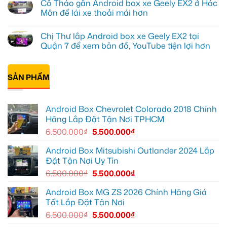
Cô Thảo gắn Android box xe Geely EX2 ở Hóc
EX2
lắp
bình
tại
Android
luận
Môn để lái xe thoải mái hơn
Quận
box
ở
10
xe
Anh
Không
để
Geely
Khải
có
Chị Thư lắp Android box xe Geely EX2 tại
xem
EX2
lắp
bình
Youtube
tại
Android
luận
Quận 7 để xem bản đồ, YouTube tiện lợi hơn
Quận
box
ở
Gò
xe
Cô
Không
Vấp
Geely
Thảo
có
để
EX2
gắn
bình
xem
tại
Android
SẢN PHẨM
luận
YouTube
Quận
box
ở
và
6
xe
Chị
dẫn
để
Geely
Thư
đường
nâng
EX2
lắp
Android Box Chevrolet Colorado 2018 Chính
cao
ở
Android
trải
Hóc
box
Hãng Lắp Đặt Tận Nơi TPHCM
nghiệm
Môn
xe
lái
để
Geely
6.500.000
₫
5.500.000
₫
lái
EX2
xe
tại
thoải
Quận
Android Box Mitsubishi Outlander 2024 Lắp
mái
7
Đặt Tận Nơi Uy Tín
hơn
để
xem
6.500.000
₫
5.500.000
₫
bản
đồ,
YouTube
Android Box MG ZS 2026 Chính Hãng Giá
tiện
Tốt Lắp Đặt Tận Nơi
lợi
hơn
6.500.000
₫
5.500.000
₫