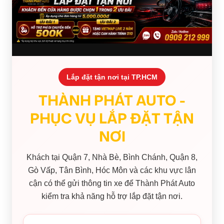
Lắp đặt tận nơi tại TP.HCM
THÀNH PHÁT AUTO -
PHỤC VỤ LẮP ĐẶT TẬN
NƠI
Khách tại Quận 7, Nhà Bè, Bình Chánh, Quận 8,
Gò Vấp, Tân Bình, Hóc Môn và các khu vực lân
cận có thể gửi thông tin xe để Thành Phát Auto
kiểm tra khả năng hỗ trợ lắp đặt tận nơi.