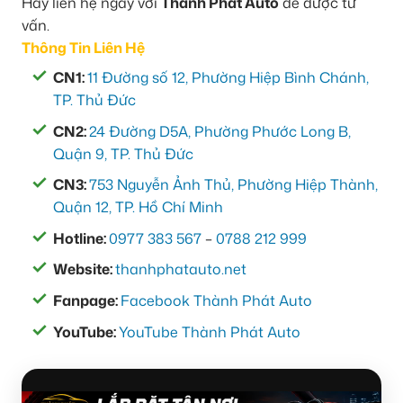
Hãy liên hệ ngay với
Thành Phát Auto
để được tư
vấn.
Thông Tin Liên Hệ
CN1:
11 Đường số 12, Phường Hiệp Bình Chánh,
TP. Thủ Đức
CN2:
24 Đường D5A, Phường Phước Long B,
Quận 9, TP. Thủ Đức
CN3:
753 Nguyễn Ảnh Thủ, Phường Hiệp Thành,
Quận 12, TP. Hồ Chí Minh
Hotline:
0977 383 567
–
0788 212 999
Website:
thanhphatauto.net
Fanpage:
Facebook Thành Phát Auto
YouTube:
YouTube Thành Phát Auto