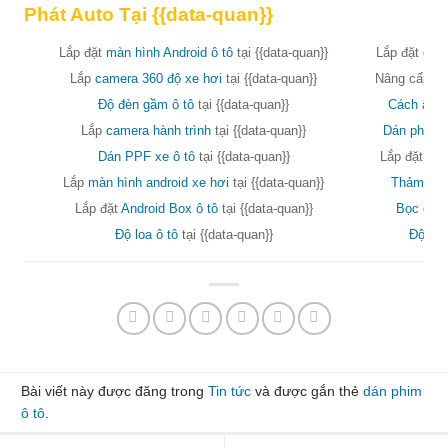
Phát Auto Tại {{data-quan}}
Lắp đặt
màn hình Android ô tô
tại {{data-quan}}
Lắp đặt
came
Lắp
camera 360 độ xe hơi
tại {{data-quan}}
Nâng cấp ghế
Độ đèn gầm ô tô
tại {{data-quan}}
Cách âm 
Lắp
camera hành trình
tại {{data-quan}}
Dán phim c
Dán PPF xe ô tô
tại {{data-quan}}
Lắp đặt
phụ
Lắp
màn hình android xe hơi
tại {{data-quan}}
Thảm lót 
Lắp đặt
Android Box ô tô
tại {{data-quan}}
Bọc ghế 
Độ loa ô tô
tại {{data-quan}}
Độ đèn
Bài viết này được đăng trong
Tin tức
và được gắn thẻ
dán phim
ô tô
.