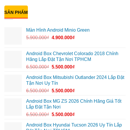
Không
dàng
9
ô
Kiên
có
theo
để
tô
lắp
bình
dõi
xem
Hyundai
Android
SẢN PHẨM
luận
hành
Youtube
Accent
Box
ở
trình
tiện
Quận
ô
Chị
lợi
Thủ
tô
Mai
khi
Đức
cho
Anh
Màn Hình Android Minio Green
di
Honda
lắp
chuyển
CRV
cam
5.900.000
₫
4.900.000
₫
tại
hành
Quận
trình
12
70mai
cho
VF5
Android Box Chevrolet Colorado 2018 Chính
Quận
Hãng Lắp Đặt Tận Nơi TPHCM
9
chính
6.500.000
₫
5.500.000
₫
hãng
Android Box Mitsubishi Outlander 2024 Lắp Đặt
Tận Nơi Uy Tín
6.500.000
₫
5.500.000
₫
Android Box MG ZS 2026 Chính Hãng Giá Tốt
Lắp Đặt Tận Nơi
6.500.000
₫
5.500.000
₫
Android Box Hyundai Tucson 2026 Uy Tín Lắp