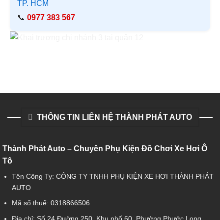
TP. HCM
📞
0977 383 567
THÔNG TIN LIÊN HỆ THÀNH PHÁT AUTO
Thành Phát Auto – Chuyên Phụ Kiện Đồ Chơi Xe Hơi Ô
Tô
Tên Công Ty: CÔNG TY TNHH PHỤ KIỆN XE HƠI THÀNH PHÁT
AUTO
Mã số thuế: 0318866506
Địa chỉ: Số 24 Đường 250, Khu phố 60, Phường Phước Long,