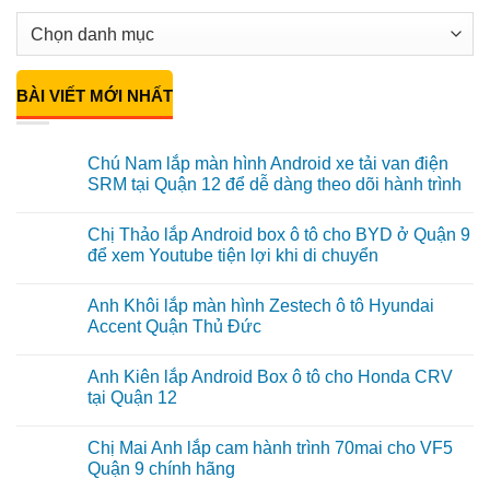
BÀI VIẾT MỚI NHẤT
Chú Nam lắp màn hình Android xe tải van điện
SRM tại Quận 12 để dễ dàng theo dõi hành trình
Không
có
Chị Thảo lắp Android box ô tô cho BYD ở Quận 9
bình
luận
để xem Youtube tiện lợi khi di chuyển
ở
Chú
Không
Nam
có
Anh Khôi lắp màn hình Zestech ô tô Hyundai
lắp
bình
màn
luận
Accent Quận Thủ Đức
hình
ở
Android
Chị
Không
xe
Thảo
có
Anh Kiên lắp Android Box ô tô cho Honda CRV
tải
lắp
bình
van
Android
luận
tại Quận 12
điện
box
ở
SRM
ô
Anh
Không
tại
tô
Khôi
có
Chị Mai Anh lắp cam hành trình 70mai cho VF5
Quận
cho
lắp
bình
12
BYD
màn
luận
Quận 9 chính hãng
để
ở
hình
ở
dễ
Quận
Zestech
Anh