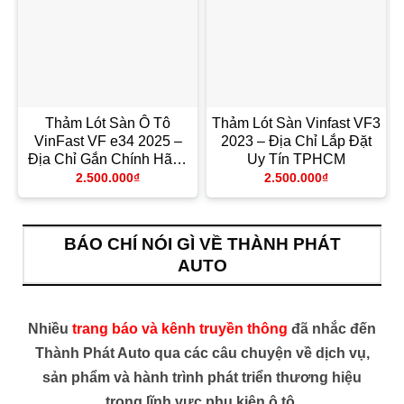
Thảm Lót Sàn Ô Tô
Thảm Lót Sàn Vinfast VF3
VinFast VF e34 2025 –
2023 – Địa Chỉ Lắp Đặt
Địa Chỉ Gắn Chính Hãng
Uy Tín TPHCM
TPHCM
2.500.000
₫
2.500.000
₫
BÁO CHÍ NÓI GÌ VỀ THÀNH PHÁT
AUTO
Nhiều
trang báo và kênh truyền thông
đã nhắc đến
Thành Phát Auto qua các câu chuyện về dịch vụ,
sản phẩm và hành trình phát triển thương hiệu
trong lĩnh vực phụ kiện ô tô.