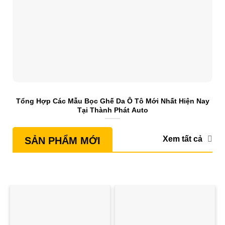
Tổng Hợp Các Mẫu Bọc Ghế Da Ô Tô Mới Nhất Hiện Nay
S
Tại Thành Phát Auto
Xem tất cả
SẢN PHẨM MỚI