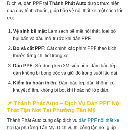
Dịch vụ dán PPF tại
Thành Phát Auto
được thực hiện
qua quy trình chuẩn, giúp bảo vệ nội thất xe một cách tối
ưu:
Vệ sinh bề mặt:
Làm sạch bề mặt nội thất, loại bỏ
bụi bẩn và dầu mỡ trước khi dán PPF.
Đo và cắt PPF:
Cắt chính xác phim PPF theo kích
thước từng chi tiết trong xe.
Dán PPF:
Sử dụng keo 3M siêu bền, đảm bảo lớp
dán không bị bong tróc và giữ độ trong suốt lâu dài.
Kiểm tra hoàn thiện:
Đảm bảo lớp dán không có
khuyết điểm, không bị bọt khí hoặc hở lớp dán.
📌 Thành Phát Auto – Dịch Vụ Dán PPF Nội
Thất Tận Nơi Tại Phường Tân Mỹ
Thành Phát Auto cung cấp dịch vụ
dán PPF nội thất xe
hơi
tại phường Tân Mỹ. Dịch vụ thi công tận nơi giúp