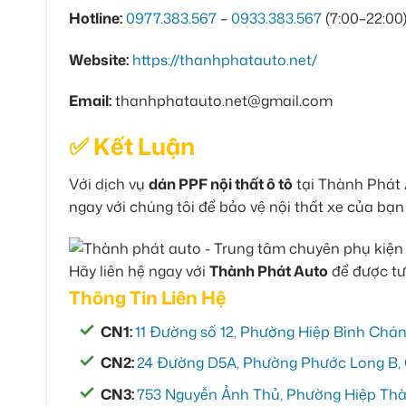
Hotline:
0977.383.567
–
0933.383.567
(7:00–22:00
Website:
https://thanhphatauto.net/
Email:
thanhphatauto.net@gmail.com
✅ Kết Luận
Với dịch vụ
dán PPF nội thất ô tô
tại Thành Phát A
ngay với chúng tôi để bảo vệ nội thất xe của bạ
Hãy liên hệ ngay với
Thành Phát Auto
để được tư
Thông Tin Liên Hệ
CN1:
11 Đường số 12, Phường Hiệp Bình Chán
CN2:
24 Đường D5A, Phường Phước Long B, 
CN3:
753 Nguyễn Ảnh Thủ, Phường Hiệp Thàn