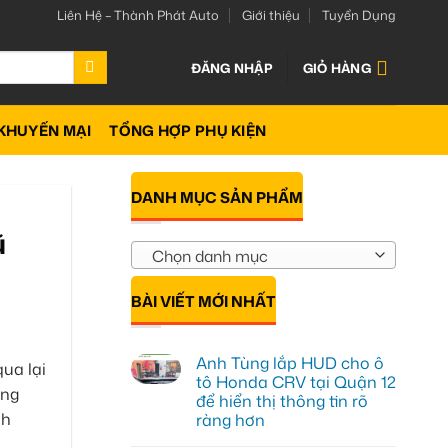
Liên Hệ – Thành Phát Auto
Giới thiệu
Tuyển Dụng
ĐĂNG NHẬP
GIỎ HÀNG
KHUYẾN MẠI
TỔNG HỢP PHỤ KIỆN
DANH MỤC SẢN PHẨM
ũ
Chọn danh mục
BÀI VIẾT MỚI NHẤT
Anh Tùng lắp HUD cho ô
ua lại
tô Honda CRV tại Quận 12
ờng
để hiển thị thông tin rõ
nh
ràng hơn
Không