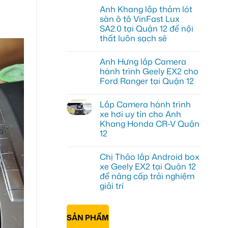
có
Anh Khang lắp thảm lót
bình
luận
sàn ô tô VinFast Lux
ở
SA2.0 tại Quận 12 để nội
Anh
Tùng
thất luôn sạch sẽ
lắp
HUD
Không
cho
có
Anh Hưng lắp Camera
ô
bình
tô
luận
hành trình Geely EX2 cho
ở
Honda
Ford Ranger tại Quận 12
Anh
CRV
Khang
tại
Không
lắp
Quận
có
thảm
12
Lắp Camera hành trình
bình
lót
để
luận
xe hơi uy tín cho Anh
sàn
hiển
ở
ô
thị
Khang Honda CR-V Quận
Anh
tô
thông
Hưng
12
VinFast
tin
lắp
Lux
rõ
Camera
Không
SA2.0
ràng
hành
có
tại
hơn
Chị Thảo lắp Android box
trình
bình
Quận
Geely
luận
xe Geely EX2 tại Quận 12
12
ở
EX2
để
để nâng cấp trải nghiệm
Lắp
cho
nội
Camera
Ford
giải trí
thất
hành
Ranger
luôn
trình
Không
tại
sạch
xe
có
Quận
sẽ
hơi
bình
12
SẢN PHẨM
uy
luận
ở
tín