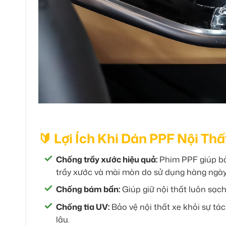
🔰 Lợi Ích Khi Dán PPF Nội Th
Chống trầy xước hiệu quả:
Phim PPF giúp bả
trầy xước và mài mòn do sử dụng hàng ngày
Chống bám bẩn:
Giúp giữ nội thất luôn sạch
Chống tia UV:
Bảo vệ nội thất xe khỏi sự tá
lâu.