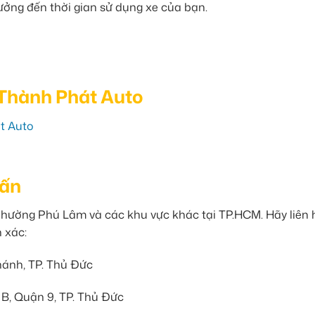
ởng đến thời gian sử dụng xe của bạn.
 Thành Phát Auto
át Auto
Vấn
hường Phú Lâm và các khu vực khác tại TP.HCM. Hãy liên h
h xác:
hánh, TP. Thủ Đức
, Quận 9, TP. Thủ Đức