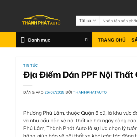
Bỏ
qua
nội
Tìm
kiếm:
dung
Danh mục
TRANG CHỦ
S
TIN TỨC
Địa Điểm Dán PPF Nội Thất
ĐĂNG VÀO
25/07/2025
BỞI
THANHPHATAUTO
Phường Phú Lâm, thuộc Quận 6 cũ, là khu vực đa
và nhu cầu bảo vệ nội thất xe hơi ngày càng ca
Phú Lâm, Thành Phát Auto là sự lựa chọn lý tưởn
hãng, giúp bảo vệ nội thất xe khỏi các tác động 