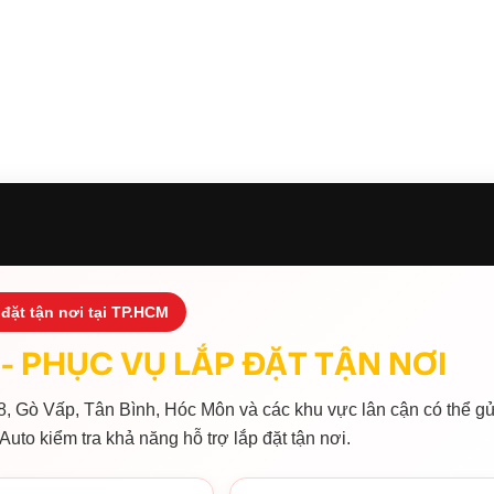
đặt tận nơi tại TP.HCM
- PHỤC VỤ LẮP ĐẶT TẬN NƠI
, Gò Vấp, Tân Bình, Hóc Môn và các khu vực lân cận có thể gử
Auto kiểm tra khả năng hỗ trợ lắp đặt tận nơi.