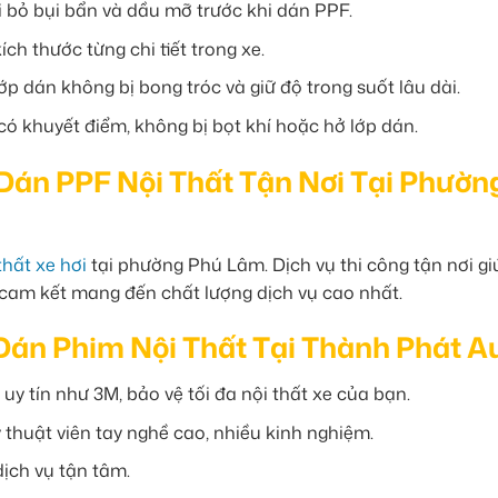
i bỏ bụi bẩn và dầu mỡ trước khi dán PPF.
h thước từng chi tiết trong xe.
 dán không bị bong tróc và giữ độ trong suốt lâu dài.
 khuyết điểm, không bị bọt khí hoặc hở lớp dán.
 Dán PPF Nội Thất Tận Nơi Tại Phườn
hất xe hơi
tại phường Phú Lâm. Dịch vụ thi công tận nơi gi
i cam kết mang đến chất lượng dịch vụ cao nhất.
Dán Phim Nội Thất Tại Thành Phát A
uy tín như 3M, bảo vệ tối đa nội thất xe của bạn.
 thuật viên tay nghề cao, nhiều kinh nghiệm.
dịch vụ tận tâm.