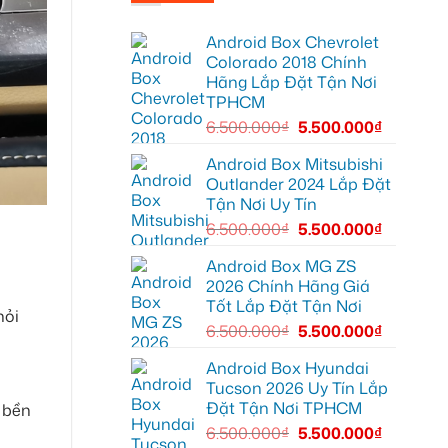
Chị
cho
Thảo
Anh
lắp
Khang
Android Box Chevrolet
Android
Honda
box
CR-
Colorado 2018 Chính
xe
V
Hãng Lắp Đặt Tận Nơi
Geely
Quận
EX2
12
TPHCM
tại
Quận
6.500.000
₫
5.500.000
₫
12
để
nâng
Android Box Mitsubishi
cấp
Outlander 2024 Lắp Đặt
trải
nghiệm
Tận Nơi Uy Tín
giải
trí
6.500.000
₫
5.500.000
₫
Android Box MG ZS
2026 Chính Hãng Giá
Tốt Lắp Đặt Tận Nơi
hỏi
6.500.000
₫
5.500.000
₫
Android Box Hyundai
Tucson 2026 Uy Tín Lắp
Đặt Tận Nơi TPHCM
u bền
6.500.000
₫
5.500.000
₫