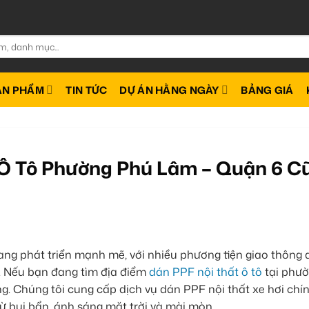
ẢN PHẨM
TIN TỨC
DỰ ÁN HẰNG NGÀY
BẢNG GIÁ
 Ô Tô Phường Phú Lâm – Quận 6 C
ng phát triển mạnh mẽ, với nhiều phương tiện giao thông q
o. Nếu bạn đang tìm địa điểm
dán PPF nội thất ô tô
tại phư
g. Chúng tôi cung cấp dịch vụ dán PPF nội thất xe hơi chí
từ bụi bẩn, ánh sáng mặt trời và mài mòn.