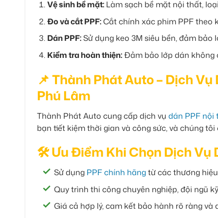
Vệ sinh bề mặt:
Làm sạch bề mặt nội thất, loạ
Đo và cắt PPF:
Cắt chính xác phim PPF theo kíc
Dán PPF:
Sử dụng keo 3M siêu bền, đảm bảo lớp
Kiểm tra hoàn thiện:
Đảm bảo lớp dán không có
📌 Thành Phát Auto – Dịch Vụ
Phú Lâm
Thành Phát Auto cung cấp dịch vụ
dán PPF nội t
bạn tiết kiệm thời gian và công sức, và chúng tô
🛠 Ưu Điểm Khi Chọn Dịch Vụ 
Sử dụng
PPF chính hãng
từ các thương hiệu 
Quy trình thi công chuyên nghiệp, đội ngũ kỹ
Giá cả hợp lý, cam kết bảo hành rõ ràng và 