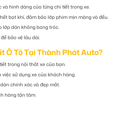
và hình dáng của từng chi tiết trong xe.
hết bọt khí, đảm bảo lớp phim mịn màng và đều.
 lớp dán không bong tróc.
để bảo vệ lâu dài.
ất Ô Tô Tại Thành Phát Auto?
iết trong nội thất xe của bạn.
 việc sử dụng xe của khách hàng.
 dán chính xác và đẹp mắt.
h hàng tận tâm.