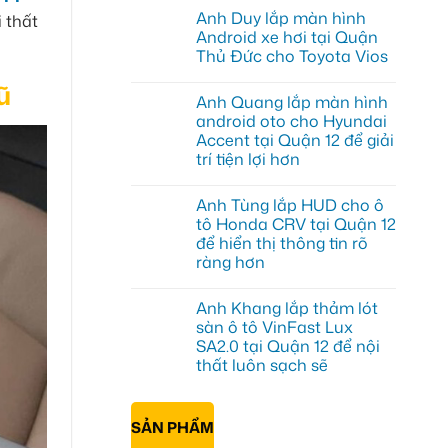
có
Anh Duy lắp màn hình
 thất
bình
luận
Android xe hơi tại Quận
ở
Thủ Đức cho Toyota Vios
Chị
Diễm
Không
nâng
ũ
có
cấp
Anh Quang lắp màn hình
bình
Android
luận
android oto cho Hyundai
box
ở
xe
Accent tại Quận 12 để giải
Anh
Geely
Duy
trí tiện lợi hơn
EX2
lắp
tại
màn
Không
Quận
hình
có
2
Anh Tùng lắp HUD cho ô
Android
bình
biến
xe
luận
tô Honda CRV tại Quận 12
màn
ở
hơi
zin
để hiển thị thông tin rõ
Anh
tại
thành
Quang
Quận
ràng hơn
Smart
lắp
Thủ
TV
màn
Không
Đức
hình
có
cho
Anh Khang lắp thảm lót
android
bình
Toyota
oto
luận
Vios
sàn ô tô VinFast Lux
ở
cho
SA2.0 tại Quận 12 để nội
Anh
Hyundai
Tùng
Accent
thất luôn sạch sẽ
lắp
tại
HUD
Không
Quận
cho
có
12
ô
bình
để
SẢN PHẨM
tô
luận
giải
ở
Honda
trí