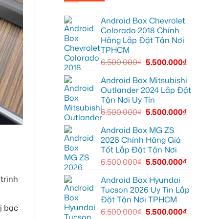
Anh
CRV
tiện
Khang
tại
lợi
lắp
Quận
hơn
Android Box Chevrolet
thảm
12
lót
để
Colorado 2018 Chính
sàn
hiển
Hãng Lắp Đặt Tận Nơi
ô
thị
tô
thông
TPHCM
VinFast
tin
Lux
rõ
6.500.000
₫
5.500.000
₫
SA2.0
ràng
tại
hơn
Quận
Android Box Mitsubishi
12
Outlander 2024 Lắp Đặt
để
nội
Tận Nơi Uy Tín
thất
luôn
6.500.000
₫
5.500.000
₫
sạch
sẽ
Android Box MG ZS
2026 Chính Hãng Giá
Tốt Lắp Đặt Tận Nơi
6.500.000
₫
5.500.000
₫
trình
Android Box Hyundai
Tucson 2026 Uy Tín Lắp
Đặt Tận Nơi TPHCM
ị bạc
6.500.000
₫
5.500.000
₫