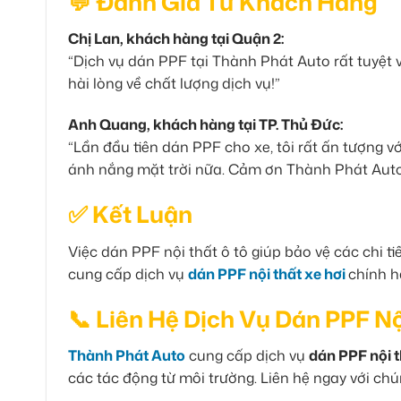
💬 Đánh Giá Từ Khách Hàng
Chị Lan, khách hàng tại Quận 2:
“Dịch vụ dán PPF tại Thành Phát Auto rất tuyệt v
hài lòng về chất lượng dịch vụ!”
Anh Quang, khách hàng tại TP. Thủ Đức:
“Lần đầu tiên dán PPF cho xe, tôi rất ấn tượng v
ánh nắng mặt trời nữa. Cảm ơn Thành Phát Auto
✅ Kết Luận
Việc dán PPF nội thất ô tô giúp bảo vệ các chi t
cung cấp dịch vụ
dán PPF nội thất xe hơi
chính h
📞 Liên Hệ Dịch Vụ Dán PPF Nộ
Thành Phát Auto
cung cấp dịch vụ
dán PPF nội t
các tác động từ môi trường. Liên hệ ngay với ch