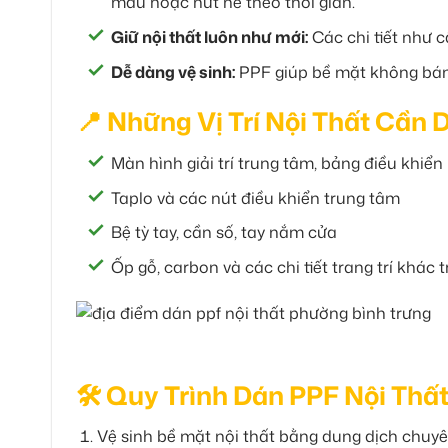
màu hoặc nứt nẻ theo thời gian.
Giữ nội thất luôn như mới:
Các chi tiết như 
Dễ dàng vệ sinh:
PPF giúp bề mặt không bám b
📍 Những Vị Trí Nội Thất Cần
Màn hình giải trí trung tâm, bảng điều khiển
Taplo và các nút điều khiển trung tâm
Bệ tỳ tay, cần số, tay nắm cửa
Ốp gỗ, carbon và các chi tiết trang trí khác 
🛠 Quy Trình Dán PPF Nội Thấ
Vệ sinh bề mặt nội thất bằng dung dịch chuy