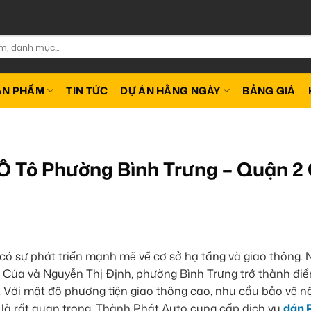
ẢN PHẨM
TIN TỨC
DỰ ÁN HẰNG NGÀY
BẢNG GIÁ
Ô Tô Phường Bình Trưng – Quận 2
 có sự phát triển mạnh mẽ về cơ sở hạ tầng và giao thông.
Của và Nguyễn Thị Định, phường Bình Trưng trở thành đi
. Với mật độ phương tiện giao thông cao, nhu cầu bảo vệ nộ
i là rất quan trọng. Thành Phát Auto cung cấp dịch vụ
dán 