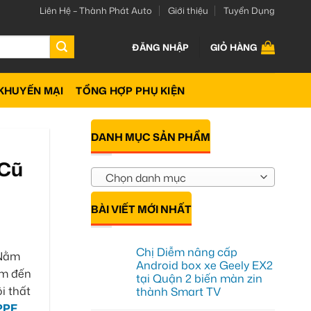
Liên Hệ – Thành Phát Auto
Giới thiệu
Tuyển Dụng
ĐĂNG NHẬP
GIỎ HÀNG
KHUYẾN MẠI
TỔNG HỢP PHỤ KIỆN
DANH MỤC SẢN PHẨM
 Cũ
Chọn danh mục
BÀI VIẾT MỚI NHẤT
Chị Diễm nâng cấp
 Nằm
Android box xe Geely EX2
ểm đến
tại Quận 2 biến màn zin
i thất
thành Smart TV
PPF
Không