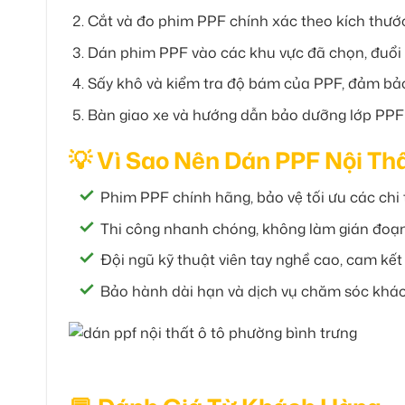
Cắt và đo phim PPF chính xác theo kích thước 
Dán phim PPF vào các khu vực đã chọn, đuổi 
Sấy khô và kiểm tra độ bám của PPF, đảm bảo
Bàn giao xe và hướng dẫn bảo dưỡng lớp PPF 
💡 Vì Sao Nên Dán PPF Nội Th
Phim PPF chính hãng, bảo vệ tối ưu các chi t
Thi công nhanh chóng, không làm gián đoạn
Đội ngũ kỹ thuật viên tay nghề cao, cam kết
Bảo hành dài hạn và dịch vụ chăm sóc khác