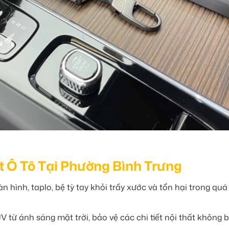
ất Ô Tô Tại Phường Bình Trưng
hình, taplo, bệ tỳ tay khỏi trầy xước và tổn hại trong quá 
 từ ánh sáng mặt trời, bảo vệ các chi tiết nội thất không b