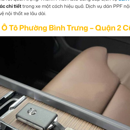
ác chi tiết
trong xe một cách hiệu quả. Dịch vụ dán PPF nội
ệ nội thất xe lâu dài.
 Ô Tô Phường Bình Trưng – Quận 2 C