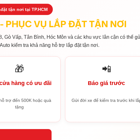
đặt tận nơi tại TP.HCM
- PHỤC VỤ LẮP ĐẶT TẬN NƠI
, Gò Vấp, Tân Bình, Hóc Môn và các khu vực lân cận có thể gử
Auto kiểm tra khả năng hỗ trợ lắp đặt tận nơi.
🎁
📲
cửa hàng có ưu đãi
Báo giá trước
hỗ trợ đến 500K hoặc quà
Gửi đời xe để kiểm tra trước khi lắ
tặng