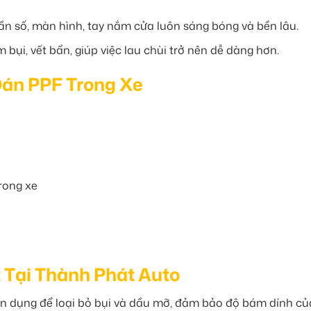
cần số, màn hình, tay nắm cửa luôn sáng bóng và bền lâu.
ụi, vết bẩn, giúp việc lau chùi trở nên dễ dàng hơn.
 Dán PPF Trong Xe
trong xe
t Tại Thành Phát Auto
ên dụng để loại bỏ bụi và dầu mỡ, đảm bảo độ bám dính củ