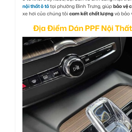
nội thất ô tô
tại phường Bình Trưng, giúp
bảo vệ c
xe hơi của chúng tôi
cam kết
chất lượng
và bảo v
Địa Điểm Dán PPF Nội Thất