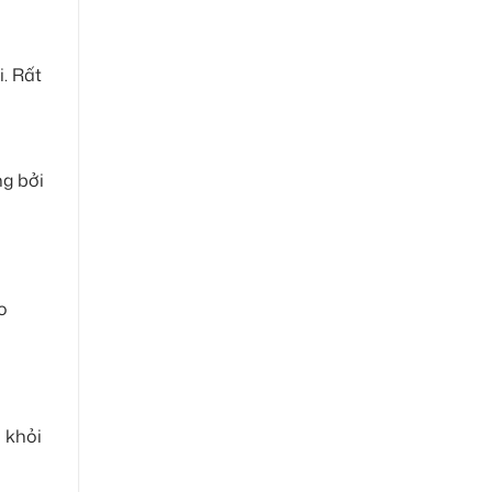
i. Rất
ng bởi
o
 khỏi