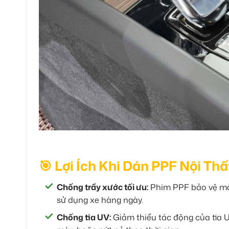
🎯 Lợi Ích Khi Dán PPF Nội Th
Chống trầy xước tối ưu:
Phim PPF bảo vệ màn 
sử dụng xe hàng ngày.
Chống tia UV:
Giảm thiểu tác động của tia UV