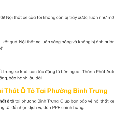
ời! Nội thất xe của tôi không còn bị trầy xước, luôn như mớ
ới kết quả. Nội thất xe luôn sáng bóng và không bị ảnh hưở
!”
iết trong xe khỏi các tác động từ bên ngoài. Thành Phát Aut
ãng, bảo hành lâu dài.
i Thất Ô Tô Tại Phường Bình Trưng
hất ô tô
tại phường Bình Trưng. Giúp bạn bảo vệ nội thất xe
úng tôi để nhận dịch vụ dán PPF chính hãng: