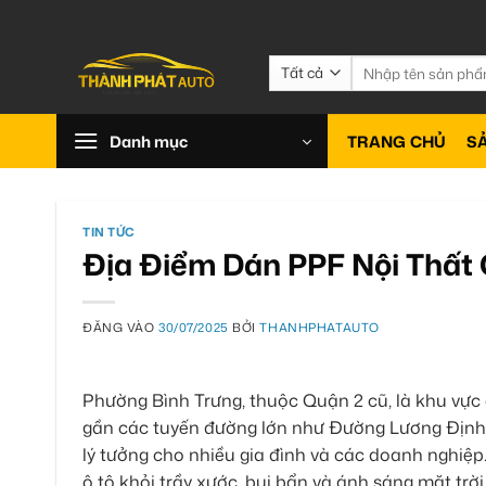
Bỏ
qua
nội
Tìm
kiếm:
dung
Danh mục
TRANG CHỦ
S
TIN TỨC
Địa Điểm Dán PPF Nội Thất 
ĐĂNG VÀO
30/07/2025
BỞI
THANHPHATAUTO
Phường Bình Trưng, thuộc Quận 2 cũ, là khu vực
gần các tuyến đường lớn như Đường Lương Định 
lý tưởng cho nhiều gia đình và các doanh nghiệp
ô tô khỏi trầy xước, bụi bẩn và ánh sáng mặt trờ