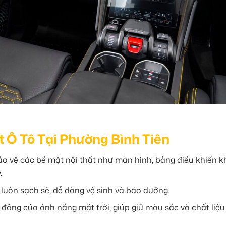
ất Ô Tô Tại Phường Bình Tiên
o vệ các bề mặt nội thất như màn hình, bảng điều khiển k
.
 luôn sạch sẽ, dễ dàng vệ sinh và bảo dưỡng.
c động của ánh nắng mặt trời, giúp giữ màu sắc và chất liệ