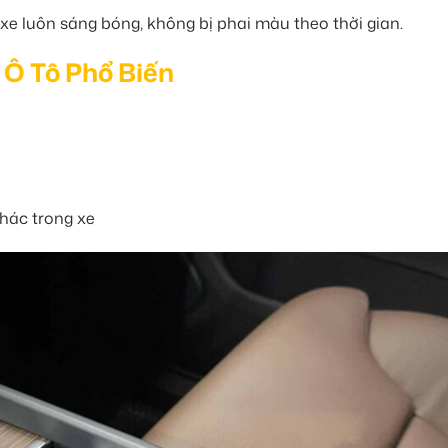
e luôn sáng bóng, không bị phai màu theo thời gian.
t Ô Tô Phổ Biến
khác trong xe