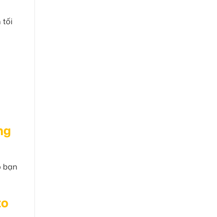
 tối
ng
p bạn
to