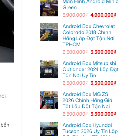
Màn Hình Android Minio
Camera
Thủ
hành
Đức
Green
trình
cần
ô
ánh
5.900.000
₫
4.900.000
₫
tô
sáng
Suzuki
tốt
XL7
hơn
Android Box Chevrolet
tại
Colorado 2018 Chính
Quận
12
Hãng Lắp Đặt Tận Nơi
để
TPHCM
ghi
lại
6.500.000
₫
5.500.000
₫
mọi
cung
đường
Android Box Mitsubishi
Outlander 2024 Lắp Đặt
Tận Nơi Uy Tín
6.500.000
₫
5.500.000
₫
Android Box MG ZS
hỏi
2026 Chính Hãng Giá
Tốt Lắp Đặt Tận Nơi
6.500.000
₫
5.500.000
₫
u bền
Android Box Hyundai
Tucson 2026 Uy Tín Lắp