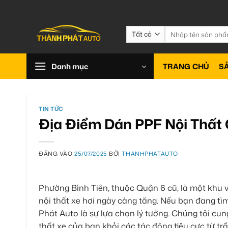
Bỏ
qua
nội
Tìm
kiếm:
dung
Danh mục
TRANG CHỦ
S
TIN TỨC
Địa Điểm Dán PPF Nội Thất 
ĐĂNG VÀO
25/07/2025
BỞI
THANHPHATAUTO
Phường Bình Tiên, thuộc Quận 6 cũ, là một khu 
nội thất xe hơi ngày càng tăng. Nếu bạn đang tì
Phát Auto là sự lựa chọn lý tưởng. Chúng tôi cun
thất xe của bạn khỏi các tác động tiêu cực từ trầ