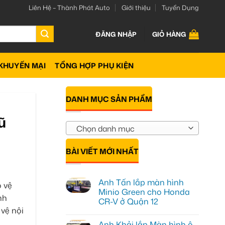
Liên Hệ – Thành Phát Auto
Giới thiệu
Tuyển Dụng
ĐĂNG NHẬP
GIỎ HÀNG
KHUYẾN MẠI
TỔNG HỢP PHỤ KIỆN
DANH MỤC SẢN PHẨM
ũ
Chọn danh mục
BÀI VIẾT MỚI NHẤT
Anh Tấn lắp màn hình
o vệ
Minio Green cho Honda
nh
CR-V ở Quận 12
 vệ nội
Không
có
Anh Khải lắp Màn hình ô
bình