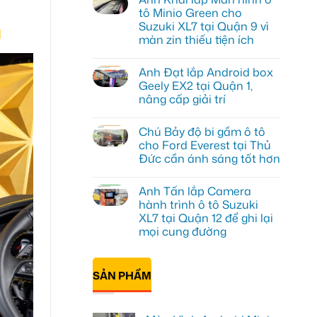
luận
tô Minio Green cho
ở
Suzuki XL7 tại Quận 9 vì
ũ
Anh
Tấn
màn zin thiếu tiện ích
lắp
màn
Không
hình
có
Anh Đạt lắp Android box
Minio
bình
Green
luận
Geely EX2 tại Quận 1,
ở
cho
nâng cấp giải trí
Anh
Honda
Khải
CR-
Không
lắp
V
có
Màn
ở
Chú Bảy độ bi gầm ô tô
bình
hình
Quận
luận
cho Ford Everest tại Thủ
ô
12
ở
tô
Đức cần ánh sáng tốt hơn
Anh
Minio
Đạt
Green
Không
lắp
cho
có
Android
Anh Tấn lắp Camera
Suzuki
bình
box
XL7
luận
hành trình ô tô Suzuki
Geely
ở
tại
EX2
XL7 tại Quận 12 để ghi lại
Chú
Quận
tại
Bảy
9
mọi cung đường
Quận
độ
vì
1,
bi
Không
màn
nâng
gầm
có
zin
cấp
ô
bình
thiếu
giải
SẢN PHẨM
tô
luận
tiện
trí
ở
cho
ích
Anh
Ford
Tấn
Everest
lắp
tại