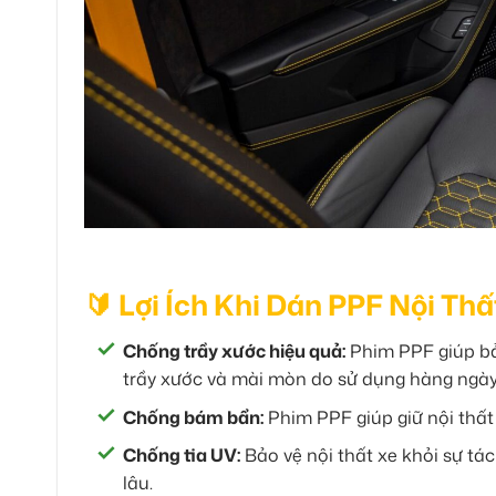
🔰 Lợi Ích Khi Dán PPF Nội Th
Chống trầy xước hiệu quả:
Phim PPF giúp bả
trầy xước và mài mòn do sử dụng hàng ngày
Chống bám bẩn:
Phim PPF giúp giữ nội thất
Chống tia UV:
Bảo vệ nội thất xe khỏi sự tá
lâu.