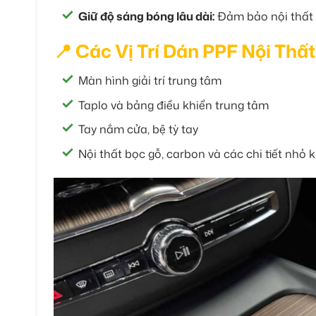
Giữ độ sáng bóng lâu dài:
Đảm bảo nội thất x
📍 Các Vị Trí Dán PPF Nội Thấ
Màn hình giải trí trung tâm
Taplo và bảng điều khiển trung tâm
Tay nắm cửa, bệ tỳ tay
Nội thất bọc gỗ, carbon và các chi tiết nhỏ 