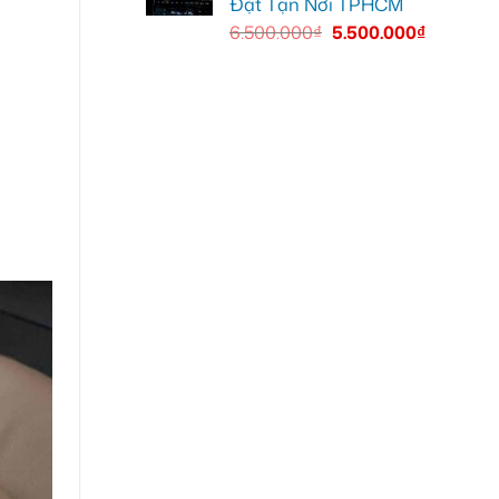
Đặt Tận Nơi TPHCM
6.500.000
₫
5.500.000
₫