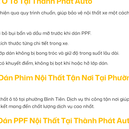
 Ô Tô Tại Thành Phát Auto
iện qua quy trình chuẩn, giúp bảo vệ nội thất xe một cách
i bỏ bụi bẩn và dầu mỡ trước khi dán PPF.
h thước từng chi tiết trong xe.
 dán không bị bong tróc và giữ độ trong suốt lâu dài.
 khuyết điểm, không bị bọt khí hoặc hở lớp dán.
 Dán Phim Nội Thất Tận Nơi Tại Phườ
ất ô tô tại phường Bình Tiên. Dịch vụ thi công tận nơi giú
m kết mang đến chất lượng dịch vụ cao nhất.
Dán PPF Nội Thất Tại Thành Phát Au