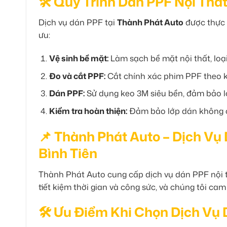
🛠 Quy Trình Dán PPF Nội Thất
Dịch vụ dán PPF tại
Thành Phát Auto
được thực h
ưu:
Vệ sinh bề mặt:
Làm sạch bề mặt nội thất, loạ
Đo và cắt PPF:
Cắt chính xác phim PPF theo kíc
Dán PPF:
Sử dụng keo 3M siêu bền, đảm bảo lớp
Kiểm tra hoàn thiện:
Đảm bảo lớp dán không có
📌 Thành Phát Auto – Dịch Vụ
Bình Tiên
Thành Phát Auto cung cấp dịch vụ dán PPF nội th
tiết kiệm thời gian và công sức, và chúng tôi ca
🛠 Ưu Điểm Khi Chọn Dịch Vụ 