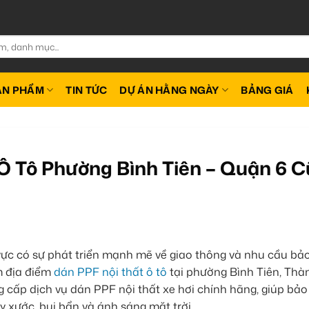
ẢN PHẨM
TIN TỨC
DỰ ÁN HẰNG NGÀY
BẢNG GIÁ
Ô Tô Phường Bình Tiên – Quận 6 C
vực có sự phát triển mạnh mẽ về giao thông và nhu cầu bả
m địa điểm
dán PPF nội thất ô tô
tại phường Bình Tiên, Thà
g cấp dịch vụ dán PPF nội thất xe hơi chính hãng, giúp bảo
y xước, bụi bẩn và ánh sáng mặt trời.