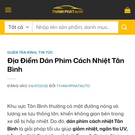
Bỏ
qua
nội
Tìm
dung
kiếm:
QUẬN TÂN BÌNH
,
TIN TỨC
Địa Điểm Dán Phim Cách Nhiệt Tân
Bình
ĐĂNG VÀO
04/07/2025
BỞI
THANHPHATAUTO
Khu vực Tân Bình thường có mặt đường nóng và
lượng xe lưu thông lớn, khiến không gian bên trong
xe dễ bị hấp nhiệt. Do đó,
dán phim cách nhiệt Tân
Bình
là giải pháp tối ưu giúp
giảm nhiệt, ngăn tia UV,