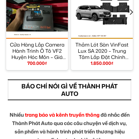
Cửa Hàng Lắp Camera
Thảm Lót Sàn VinFast
Hành Trình Ô Tô VF2
Lux SA 2020 – Trung
y
Huyện Hóc Môn – Giá
Tâm Lắp Đặt Chính
Tốt TPHCM
Hãng TPHCM
700.000
₫
1.850.000
₫
BÁO CHÍ NÓI GÌ VỀ THÀNH PHÁT
AUTO
Nhiều
trang báo và kênh truyền thông
đã nhắc đến
Thành Phát Auto qua các câu chuyện về dịch vụ,
sản phẩm và hành trình phát triển thương hiệu