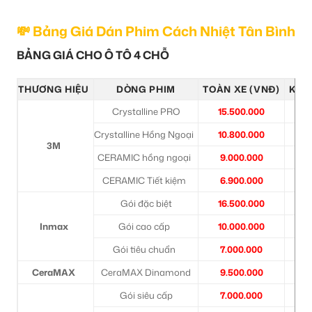
💸 Bảng Giá Dán Phim Cách Nhiệt Tân Bình
BẢNG GIÁ CHO Ô TÔ 4 CHỖ
THƯƠNG HIỆU
DÒNG PHIM
TOÀN XE (VNĐ)
KÍNH
Crystalline PRO
15.500.000
6
Crystalline Hồng Ngoại
10.800.000
6
3M
CERAMIC hồng ngoại
9.000.000
3
CERAMIC Tiết kiệm
6.900.000
2
Gói đặc biệt
16.500.000
6
Inmax
Gói cao cấp
10.000.000
3
Gói tiêu chuẩn
7.000.000
2
CeraMAX
CeraMAX Dinamond
9.500.000
3
Gói siêu cấp
7.000.000
2