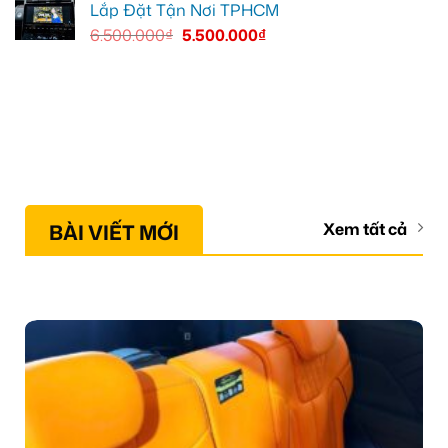
Lắp Đặt Tận Nơi TPHCM
6.500.000
₫
5.500.000
₫
BÀI VIẾT MỚI
Xem tất cả