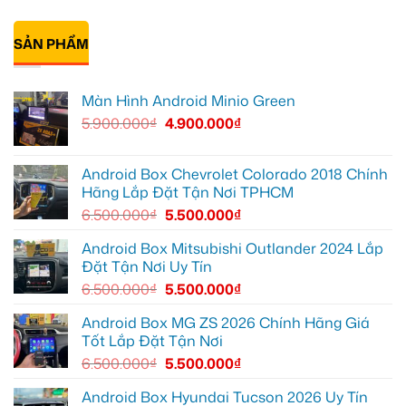
Suzuki
Geely
Chú
Không
XL7
EX2
Bảy
có
tại
tại
độ
bình
Quận
Quận
bi
SẢN PHẨM
luận
9
1,
gầm
ở
vì
nâng
ô
Anh
màn
cấp
tô
Tấn
zin
giải
cho
lắp
Màn Hình Android Minio Green
thiếu
trí
Ford
Camera
tiện
Everest
hành
5.900.000
₫
4.900.000
₫
ích
tại
trình
Thủ
ô
Đức
tô
cần
Suzuki
ánh
XL7
Android Box Chevrolet Colorado 2018 Chính
sáng
tại
Hãng Lắp Đặt Tận Nơi TPHCM
tốt
Quận
hơn
12
6.500.000
₫
5.500.000
₫
để
ghi
lại
Android Box Mitsubishi Outlander 2024 Lắp
mọi
Đặt Tận Nơi Uy Tín
cung
đường
6.500.000
₫
5.500.000
₫
Android Box MG ZS 2026 Chính Hãng Giá
Tốt Lắp Đặt Tận Nơi
6.500.000
₫
5.500.000
₫
Android Box Hyundai Tucson 2026 Uy Tín