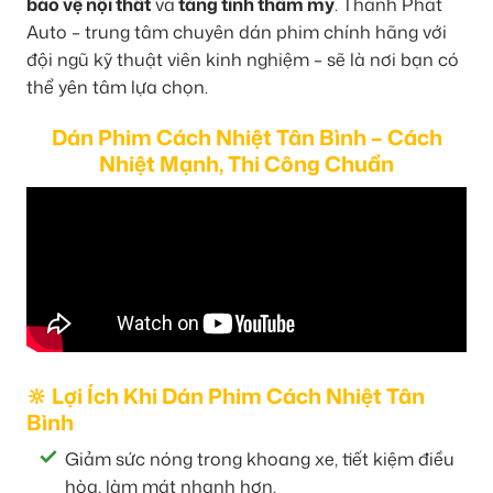
bảo vệ nội thất
và
tăng tính thẩm mỹ
. Thành Phát
Auto – trung tâm chuyên dán phim chính hãng với
đội ngũ kỹ thuật viên kinh nghiệm – sẽ là nơi bạn có
thể yên tâm lựa chọn.
Dán Phim Cách Nhiệt Tân Bình – Cách
Nhiệt Mạnh, Thi Công Chuẩn
🔆 Lợi Ích Khi Dán Phim Cách Nhiệt Tân
Bình
Giảm sức nóng trong khoang xe, tiết kiệm điều
hòa, làm mát nhanh hơn.