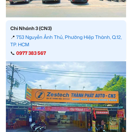
Chi Nhánh 3 (CN3)
📍
753 Nguyễn Ảnh Thủ, Phường Hiệp Thành, Q.12,
TP. HCM
📞
0977 383 567