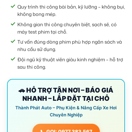
Quy trình thi công bài bản, kỹ lưỡng – không bụi,
không bong mép.
Không gian thi công chuyên biệt, sạch sẽ, có
máy test phim tại chỗ.
Tư vấn đúng dòng phim phù hợp ngân sách và
nhu cầu sử dụng.
Đội ngũ kỹ thuật viên giàu kinh nghiệm – hỗ trợ
sau thi công.
🚗 HỖ TRỢ TẬN NƠI – BÁO GIÁ
NHANH – LẮP ĐẶT TẠI CHỖ
Thành Phát Auto – Phụ Kiện & Nâng Cấp Xe Hơi
Chuyên Nghiệp
📞 GỌI: 0977.383.567