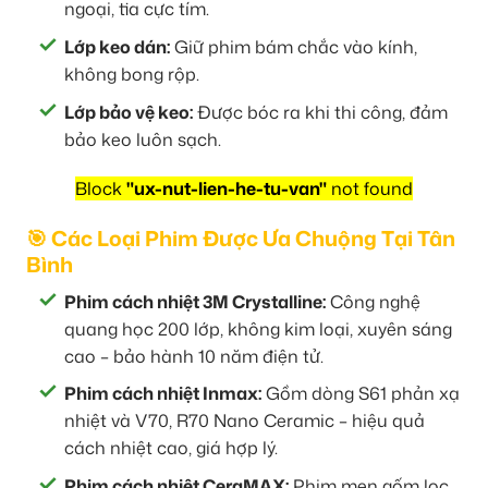
ngoại, tia cực tím.
Lớp keo dán:
Giữ phim bám chắc vào kính,
không bong rộp.
Lớp bảo vệ keo:
Được bóc ra khi thi công, đảm
bảo keo luôn sạch.
Block
"ux-nut-lien-he-tu-van"
not found
🎯 Các Loại Phim Được Ưa Chuộng Tại Tân
Bình
Phim cách nhiệt 3M Crystalline:
Công nghệ
quang học 200 lớp, không kim loại, xuyên sáng
cao – bảo hành 10 năm điện tử.
Phim cách nhiệt Inmax:
Gồm dòng S61 phản xạ
nhiệt và V70, R70 Nano Ceramic – hiệu quả
cách nhiệt cao, giá hợp lý.
Phim cách nhiệt CeraMAX:
Phim men gốm lọc