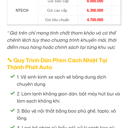
Gói siêu cấp
8.000.000
2.70
NTECH
Gói cao cấp
6.300.000
2.30
Gói tiêu chuẩn
4.700.000
1.90
* Giá trên chỉ mang tính chất tham khảo và có thể
chênh lệch tùy theo chương trình khuyến mãi, thời
điểm mua hàng hoặc chính sách tại từng khu vực
🔧 Quy Trình Dán Phim Cách Nhiệt Tại
Thành Phát Auto
1. Vệ sinh kính xe sạch sẽ bằng dung dịch
chuyên dụng.
2. Làm lạnh không gian dán, bật máy hút bụi và
làm sạch không khí.
3. Bảo vệ nội thất bằng bao phủ ghế, taplo, vô
lăng.
4. Loại bỏ phim cũ (nếu có), xử lý sạch keo cũ