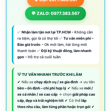
💬 ZALO: 0977.383.567
✅
Nhận làm tận nơi tại TP.HCM
– Không cần
ra tiệm, gọi là có thợ tới ✅
Tư vấn miễn phí –
Báo giá trước
– Ok mới làm, hài lòng mới
thanh toán ✅
Đội kỹ thuật đông, làm nhanh
gọn
– Hỗ trợ cả cuối tuần
💡 TƯ VẤN NHANH TRƯỚC KHI LÀM
✔ Nếu xe
chạy dịch vụ / xe gia đình
→ ưu tiên
bền – ổn định – chi phí hợp lý
✔ Nếu xe
mới /
xe cá nhân / xe cao cấp
→ chọn
giải pháp cao
cấp, đẹp và trải nghiệm tốt
✔ Có thể
lắp
theo nhu cầu, làm từng phần hoặc trọn gói
✔