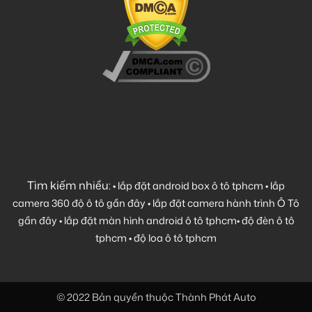
Tìm kiếm nhiều:
•
lắp đặt android box ô tô tphcm
•
lắp
camera 360 độ ô tô gần đây
•
lắp đặt camera hành trình Ô Tô
gần đây
•
lắp đặt màn hình android ô tô tphcm
•
độ đèn ô tô
tphcm
•
độ loa ô tô tphcm
© 2022 Bản quyền thuộc Thành Phát Auto