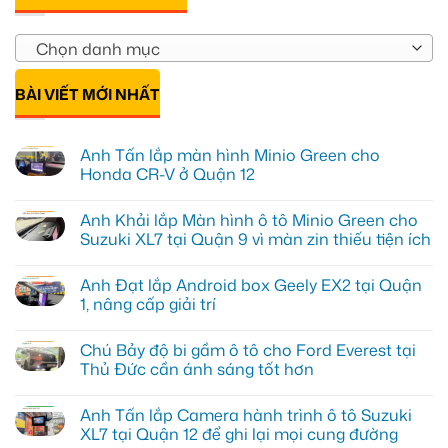
Chọn danh mục
BÀI VIẾT MỚI NHẤT
Anh Tấn lắp màn hình Minio Green cho
Honda CR-V ở Quận 12
Không
có
Anh Khải lắp Màn hình ô tô Minio Green cho
bình
luận
Suzuki XL7 tại Quận 9 vì màn zin thiếu tiện ích
ở
Anh
Không
Tấn
có
Anh Đạt lắp Android box Geely EX2 tại Quận
lắp
bình
màn
luận
1, nâng cấp giải trí
hình
ở
Minio
Anh
Không
Green
Khải
có
Chú Bảy độ bi gầm ô tô cho Ford Everest tại
cho
lắp
bình
Honda
Màn
luận
Thủ Đức cần ánh sáng tốt hơn
CR-
hình
ở
V
ô
Anh
Không
ở
tô
Đạt
có
Anh Tấn lắp Camera hành trình ô tô Suzuki
Quận
Minio
lắp
bình
12
Green
Android
luận
XL7 tại Quận 12 để ghi lại mọi cung đường
cho
box
ở