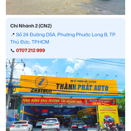
Chi Nhánh 2 (CN2)
📍
Số 24 Đường D5A, Phường Phước Long B, TP.
Thủ Đức, TP.HCM
📞
0707 212 999