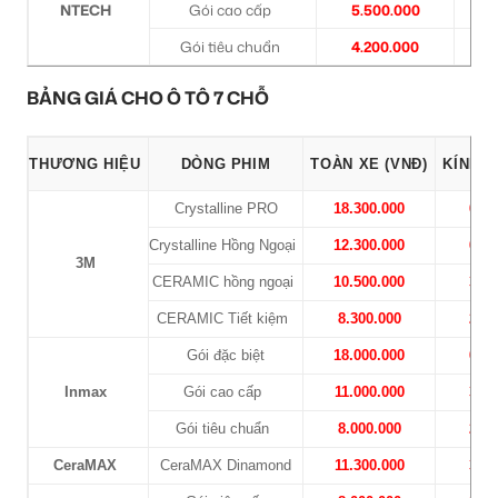
NTECH
Gói cao cấp
5.500.000
2
Gói tiêu chuẩn
4.200.000
1
BẢNG GIÁ CHO Ô TÔ 7 CHỖ
THƯƠNG HIỆU
DÒNG PHIM
TOÀN XE (VNĐ)
KÍNH L
Crystalline PRO
18.300.000
6.50
Crystalline Hồng Ngoại
12.300.000
6.50
3M
CERAMIC hồng ngoại
10.500.000
3.30
CERAMIC Tiết kiệm
8.300.000
2.40
Gói đặc biệt
18.000.000
6.70
Inmax
Gói cao cấp
11.000.000
3.70
Gói tiêu chuẩn
8.000.000
2.40
CeraMAX
CeraMAX Dinamond
11.300.000
3.30