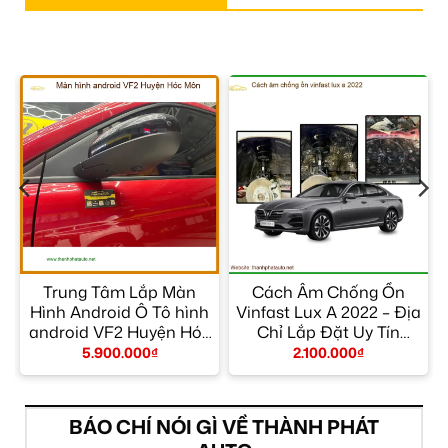
Trung Tâm Lắp Màn
Cách Âm Chống Ồn
Hình Android Ô Tô hình
Vinfast Lux A 2022 – Địa
android VF2 Huyện Hóc
Chỉ Lắp Đặt Uy Tín
Môn – Giá Tốt TPHCM
TPHCM
5.900.000
₫
2.100.000
₫
BÁO CHÍ NÓI GÌ VỀ THÀNH PHÁT