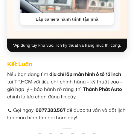
Lắp camera hành trình tận nhà
*Áp dụng tùy khu vực, lịch kỹ thuật và hạng mục thi công.
Kết Luận
Nếu bạn đang tìm
địa chỉ lắp màn hình ô tô 13 inch
tại TP.HCM với tiêu chí: chính hãng – kỹ thuật cao –
giá hợp lý – bảo hành rõ ràng, thì
Thành Phát Auto
chính là lựa chọn đáng tin cậy.
📞 Gọi ngay:
0977.383.567
để được tư vấn và đặt lịch
lắp màn hình tận nơi hôm nay!