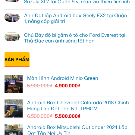
Suzuki XL7 tại Quận 9 vì màn zin thiếu tiện ích
Màn
ở
hình
Anh
Không
Minio
Tấn
có
Anh Đạt lắp Android box Geely EX2 tại Quận
Green
lắp
bình
cho
màn
luận
1, nâng cấp giải trí
Honda
hình
ở
CRV
Minio
Anh
Không
tại
Green
Khải
có
Chú Bảy độ bi gầm ô tô cho Ford Everest tại
Thủ
cho
lắp
bình
Đức
Honda
Màn
luận
Thủ Đức cần ánh sáng tốt hơn
vì
CR-
hình
ở
màn
V
ô
Anh
Không
zin
ở
tô
Đạt
có
giới
Quận
Minio
lắp
bình
hạn
12
Green
Android
SẢN PHẨM
luận
cho
box
ở
Suzuki
Geely
Chú
XL7
EX2
Bảy
tại
tại
độ
Màn Hình Android Minio Green
Quận
Quận
bi
9
1,
gầm
5.900.000
₫
4.900.000
₫
vì
nâng
ô
màn
cấp
tô
zin
giải
cho
thiếu
trí
Ford
tiện
Everest
Android Box Chevrolet Colorado 2018 Chính
ích
tại
Hãng Lắp Đặt Tận Nơi TPHCM
Thủ
Đức
6.500.000
₫
5.500.000
₫
cần
ánh
sáng
Android Box Mitsubishi Outlander 2024 Lắp
tốt
Đặt Tận Nơi Uy Tín
hơn