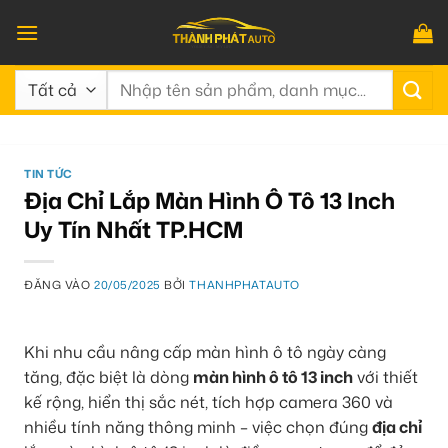
Bỏ
qua
nội
Tìm
dung
kiếm:
TIN TỨC
Địa Chỉ Lắp Màn Hình Ô Tô 13 Inch
Uy Tín Nhất TP.HCM
ĐĂNG VÀO
20/05/2025
BỞI
THANHPHATAUTO
Khi nhu cầu nâng cấp màn hình ô tô ngày càng
tăng, đặc biệt là dòng
màn hình ô tô 13 inch
với thiết
kế rộng, hiển thị sắc nét, tích hợp camera 360 và
nhiều tính năng thông minh – việc chọn đúng
địa chỉ