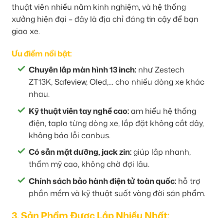
thuật viên nhiều năm kinh nghiệm, và hệ thống
xưởng hiện đại – đây là địa chỉ đáng tin cậy để bạn
giao xe.
Ưu điểm nổi bật:
Chuyên lắp màn hình 13 inch:
như Zestech
ZT13K, Safeview, Oled,… cho nhiều dòng xe khác
nhau.
Kỹ thuật viên tay nghề cao:
am hiểu hệ thống
điện, taplo từng dòng xe, lắp đặt không cắt dây,
không báo lỗi canbus.
Có sẵn mặt dưỡng, jack zin:
giúp lắp nhanh,
thẩm mỹ cao, không chờ đợi lâu.
Chính sách bảo hành điện tử toàn quốc:
hỗ trợ
phần mềm và kỹ thuật suốt vòng đời sản phẩm.
3. Sản Phẩm Được Lắp Nhiều Nhất: