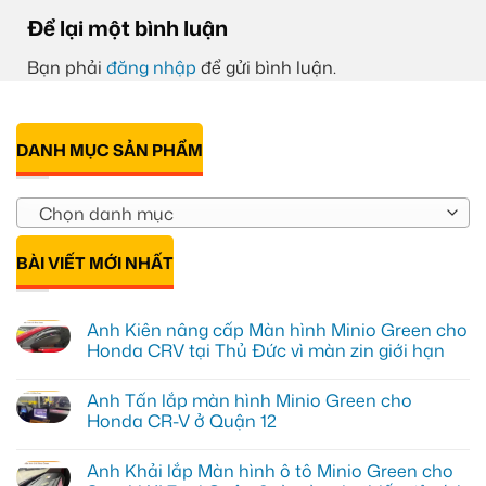
Để lại một bình luận
Bạn phải
đăng nhập
để gửi bình luận.
DANH MỤC SẢN PHẨM
Chọn danh mục
BÀI VIẾT MỚI NHẤT
Anh Kiên nâng cấp Màn hình Minio Green cho
Honda CRV tại Thủ Đức vì màn zin giới hạn
Không
có
Anh Tấn lắp màn hình Minio Green cho
bình
luận
Honda CR-V ở Quận 12
ở
Anh
Không
Kiên
có
Anh Khải lắp Màn hình ô tô Minio Green cho
nâng
bình
cấp
luận