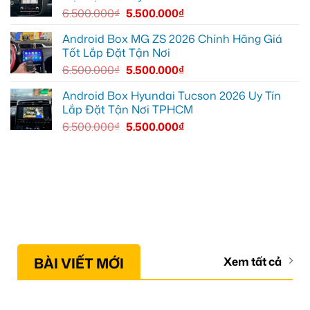
6.500.000
₫
5.500.000
₫
Android Box MG ZS 2026 Chính Hãng Giá
Tốt Lắp Đặt Tận Nơi
6.500.000
₫
5.500.000
₫
Android Box Hyundai Tucson 2026 Uy Tín
Lắp Đặt Tận Nơi TPHCM
6.500.000
₫
5.500.000
₫
BÀI VIẾT MỚI
Xem tất cả