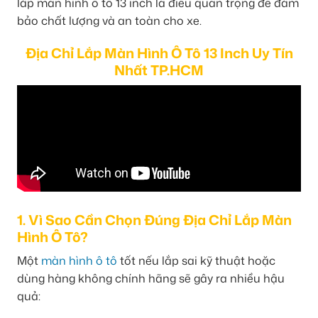
lắp màn hình ô tô 13 inch là điều quan trọng để đảm
bảo chất lượng và an toàn cho xe.
Địa Chỉ Lắp Màn Hình Ô Tô 13 Inch Uy Tín
Nhất TP.HCM
1. Vì Sao Cần Chọn Đúng Địa Chỉ Lắp Màn
Hình Ô Tô?
Một
màn hình ô tô
tốt nếu lắp sai kỹ thuật hoặc
dùng hàng không chính hãng sẽ gây ra nhiều hậu
quả: