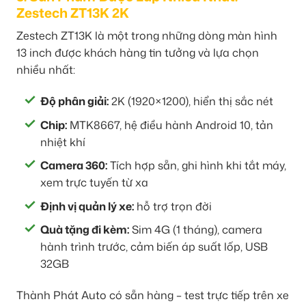
Zestech ZT13K 2K
Zestech ZT13K là một trong những dòng màn hình
13 inch được khách hàng tin tưởng và lựa chọn
nhiều nhất:
Độ phân giải:
2K (1920×1200), hiển thị sắc nét
Chip:
MTK8667, hệ điều hành Android 10, tản
nhiệt khí
Camera 360:
Tích hợp sẵn, ghi hình khi tắt máy,
xem trực tuyến từ xa
Định vị quản lý xe:
hỗ trợ trọn đời
Quà tặng đi kèm:
Sim 4G (1 tháng), camera
hành trình trước, cảm biến áp suất lốp, USB
32GB
Thành Phát Auto có sẵn hàng – test trực tiếp trên xe