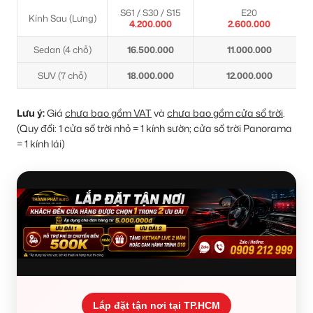
S61 / S30 / S15
E20
Kính Sau (Lưng)
4.200.000
2.600.000
Sedan (4 chỗ)
16.500.000
11.000.000
SUV (7 chỗ)
18.000.000
12.000.000
Lưu ý:
Giá
chưa bao gồm VAT
và
chưa bao gồm cửa sổ trời
.
(Quy đổi: 1 cửa sổ trời nhỏ = 1 kính sườn; cửa sổ trời Panorama
= 1 kính lái)
Lắp đặt tận nơi tại TP.HCM