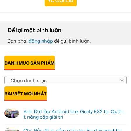
Để lại một bình luận
Bạn phải
đăng nhập
để gửi bình luận.
DANH MỤC SẢN PHẨM
Chọn danh mục
BÀI VIẾT MỚI NHẤT
Anh Đạt lắp Android box Geely EX2 tại Quận
1, nâng cấp giải trí
Không
có
Chú Bảy độ bi gầm ô tô cho Ford Everest tại
bình