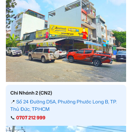
Chi Nhánh 2 (CN2)
📍
Số 24 Đường D5A, Phường Phước Long B, TP.
Thủ Đức, TP.HCM
📞
0707 212 999