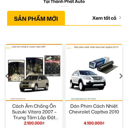
Tại Thành Phát Auto
SẢN PHẨM MỚI
Xem tất cả
Cách Âm Chống Ồn
Dán Phim Cách Nhiệt
Suzuki Vitara 2007 –
Chevrolet Captiva 2010
Trung Tâm Lắp Đặt
Chính Hãng TPHCM
2.100.000
₫
4.100.000
₫