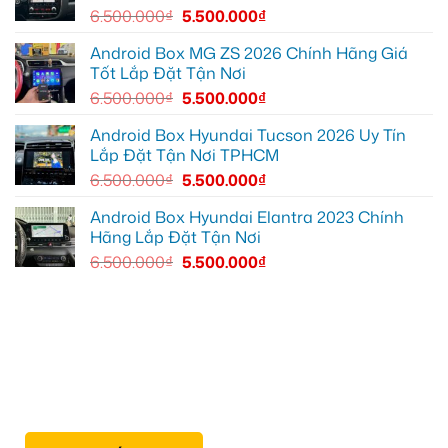
để
6.500.000
₫
5.500.000
₫
xem
YouTube
và
Android Box MG ZS 2026 Chính Hãng Giá
dẫn
Tốt Lắp Đặt Tận Nơi
đường
6.500.000
₫
5.500.000
₫
Android Box Hyundai Tucson 2026 Uy Tín
Lắp Đặt Tận Nơi TPHCM
6.500.000
₫
5.500.000
₫
Android Box Hyundai Elantra 2023 Chính
Hãng Lắp Đặt Tận Nơi
6.500.000
₫
5.500.000
₫