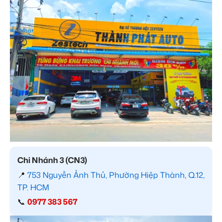
Chi Nhánh 3 (CN3)
📍
753 Nguyễn Ảnh Thủ, Phường Hiệp Thành, Q.12,
TP. HCM
📞
0977 383 567