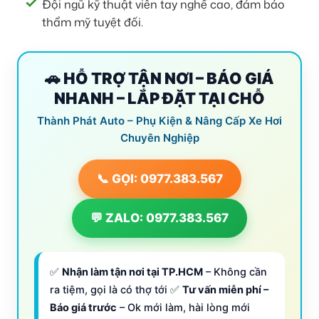
Đội ngũ kỹ thuật viên tay nghề cao, đảm bảo
thẩm mỹ tuyệt đối.
🚗 HỖ TRỢ TẬN NƠI – BÁO GIÁ
NHANH – LẮP ĐẶT TẠI CHỖ
Thành Phát Auto – Phụ Kiện & Nâng Cấp Xe Hơi
Chuyên Nghiệp
📞 GỌI: 0977.383.567
💬 ZALO: 0977.383.567
✅
Nhận làm tận nơi tại TP.HCM
– Không cần
ra tiệm, gọi là có thợ tới ✅
Tư vấn miễn phí –
Báo giá trước
– Ok mới làm, hài lòng mới