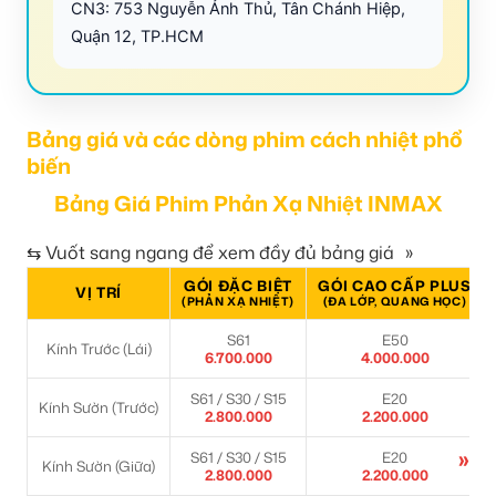
CN3: 753 Nguyễn Ảnh Thủ, Tân Chánh Hiệp,
Quận 12, TP.HCM
Bảng giá và các dòng phim cách nhiệt phổ
biến
Bảng Giá Phim Phản Xạ Nhiệt INMAX
⇆ Vuốt sang ngang để xem đầy đủ bảng giá
»
GÓI ĐẶC BIỆT
GÓI CAO CẤP PLUS
VỊ TRÍ
(PHẢN XẠ NHIỆT)
(ĐA LỚP, QUANG HỌC)
S61
E50
Kính Trước (Lái)
6.700.000
4.000.000
S61 / S30 / S15
E20
Kính Sườn (Trước)
2.800.000
2.200.000
»
S61 / S30 / S15
E20
Kính Sườn (Giữa)
2.800.000
2.200.000