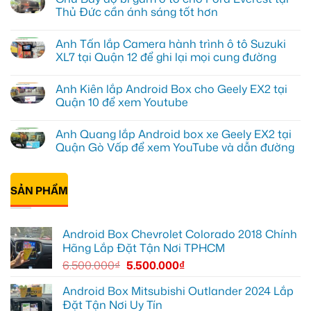
luận
Thủ Đức cần ánh sáng tốt hơn
ở
Anh
Không
Đạt
có
Anh Tấn lắp Camera hành trình ô tô Suzuki
lắp
bình
Android
luận
XL7 tại Quận 12 để ghi lại mọi cung đường
box
ở
Geely
Chú
Không
EX2
Bảy
có
Anh Kiên lắp Android Box cho Geely EX2 tại
tại
độ
bình
Quận
bi
luận
Quận 10 để xem Youtube
1,
gầm
ở
nâng
ô
Anh
Không
cấp
tô
Tấn
có
Anh Quang lắp Android box xe Geely EX2 tại
giải
cho
lắp
bình
trí
Ford
Camera
luận
Quận Gò Vấp để xem YouTube và dẫn đường
Everest
hành
ở
tại
trình
Anh
Không
Thủ
ô
Kiên
có
Đức
tô
lắp
bình
cần
Suzuki
Android
SẢN PHẨM
luận
ánh
XL7
Box
ở
sáng
tại
cho
Anh
tốt
Quận
Geely
Quang
hơn
12
EX2
lắp
Android Box Chevrolet Colorado 2018 Chính
để
tại
Android
ghi
Quận
box
Hãng Lắp Đặt Tận Nơi TPHCM
lại
10
xe
mọi
để
Geely
6.500.000
₫
5.500.000
₫
cung
xem
EX2
đường
Youtube
tại
Quận
Android Box Mitsubishi Outlander 2024 Lắp
Gò
Đặt Tận Nơi Uy Tín
Vấp