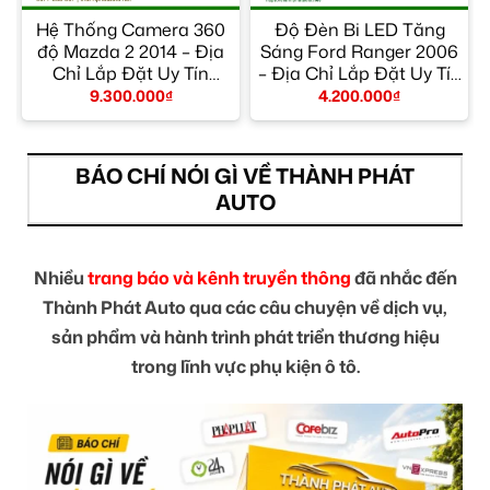
Hệ Thống Camera 360
Độ Đèn Bi LED Tăng
ỉ
độ Mazda 2 2014 – Địa
Sáng Ford Ranger 2006
Chỉ Lắp Đặt Uy Tín
– Địa Chỉ Lắp Đặt Uy Tín
TPHCM
TPHCM
9.300.000
₫
4.200.000
₫
BÁO CHÍ NÓI GÌ VỀ THÀNH PHÁT
AUTO
Nhiều
trang báo và kênh truyền thông
đã nhắc đến
Thành Phát Auto qua các câu chuyện về dịch vụ,
sản phẩm và hành trình phát triển thương hiệu
trong lĩnh vực phụ kiện ô tô.