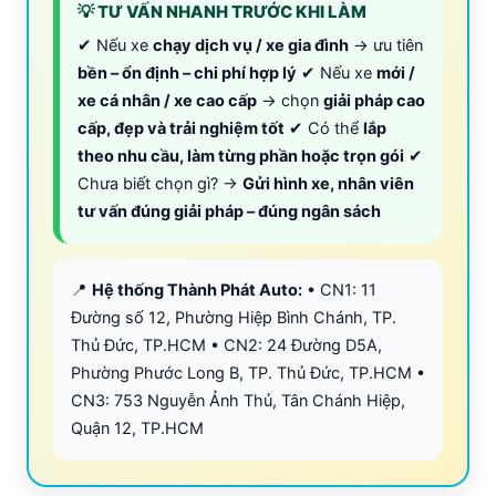
💡 TƯ VẤN NHANH TRƯỚC KHI LÀM
✔ Nếu xe
chạy dịch vụ / xe gia đình
→ ưu tiên
bền – ổn định – chi phí hợp lý
✔ Nếu xe
mới /
xe cá nhân / xe cao cấp
→ chọn
giải pháp cao
cấp, đẹp và trải nghiệm tốt
✔ Có thể
lắp
theo nhu cầu, làm từng phần hoặc trọn gói
✔
Chưa biết chọn gì? →
Gửi hình xe, nhân viên
tư vấn đúng giải pháp – đúng ngân sách
📍
Hệ thống Thành Phát Auto:
• CN1: 11
Đường số 12, Phường Hiệp Bình Chánh, TP.
Thủ Đức, TP.HCM • CN2: 24 Đường D5A,
Phường Phước Long B, TP. Thủ Đức, TP.HCM •
CN3: 753 Nguyễn Ảnh Thủ, Tân Chánh Hiệp,
Quận 12, TP.HCM