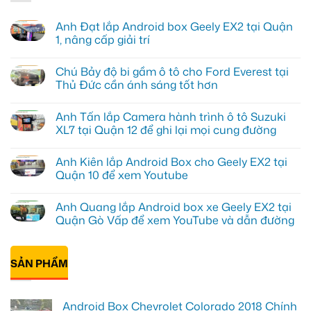
Anh Đạt lắp Android box Geely EX2 tại Quận
1, nâng cấp giải trí
Không
có
Chú Bảy độ bi gầm ô tô cho Ford Everest tại
bình
luận
Thủ Đức cần ánh sáng tốt hơn
ở
Anh
Không
Đạt
có
Anh Tấn lắp Camera hành trình ô tô Suzuki
lắp
bình
Android
luận
XL7 tại Quận 12 để ghi lại mọi cung đường
box
ở
Geely
Chú
Không
EX2
Bảy
có
Anh Kiên lắp Android Box cho Geely EX2 tại
tại
độ
bình
Quận
bi
luận
Quận 10 để xem Youtube
1,
gầm
ở
nâng
ô
Anh
Không
cấp
tô
Tấn
có
Anh Quang lắp Android box xe Geely EX2 tại
giải
cho
lắp
bình
trí
Ford
Camera
luận
Quận Gò Vấp để xem YouTube và dẫn đường
Everest
hành
ở
tại
trình
Anh
Không
Thủ
ô
Kiên
có
Đức
tô
lắp
bình
cần
Suzuki
Android
SẢN PHẨM
luận
ánh
XL7
Box
ở
sáng
tại
cho
Anh
tốt
Quận
Geely
Quang
hơn
12
EX2
lắp
Android Box Chevrolet Colorado 2018 Chính
để
tại
Android