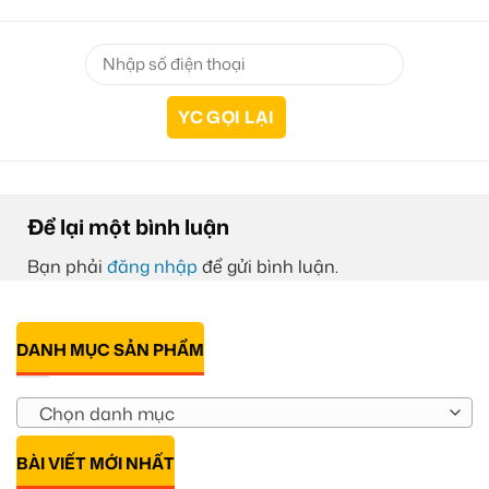
Để lại một bình luận
Bạn phải
đăng nhập
để gửi bình luận.
DANH MỤC SẢN PHẨM
Chọn danh mục
BÀI VIẾT MỚI NHẤT