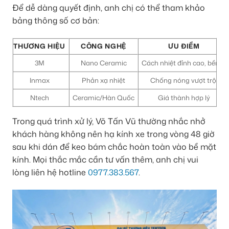
Để dễ dàng quyết định, anh chị có thể tham khảo
bảng thông số cơ bản:
THƯƠNG HIỆU
CÔNG NGHỆ
ƯU ĐIỂM
3M
Nano Ceramic
Cách nhiệt đỉnh cao, bền bỉ
Inmax
Phản xạ nhiệt
Chống nóng vượt trội
Ntech
Ceramic/Hàn Quốc
Giá thành hợp lý
Trong quá trình xử lý, Võ Tấn Vũ thường nhắc nhở
khách hàng không nên hạ kính xe trong vòng 48 giờ
sau khi dán để keo bám chắc hoàn toàn vào bề mặt
kính. Mọi thắc mắc cần tư vấn thêm, anh chị vui
lòng liên hệ hotline
0977.383.567
.