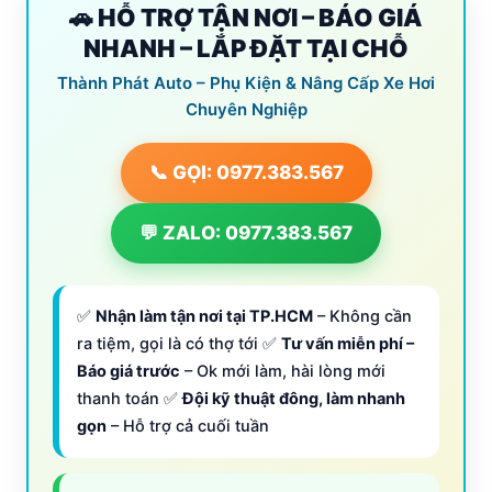
🚗 HỖ TRỢ TẬN NƠI – BÁO GIÁ
NHANH – LẮP ĐẶT TẠI CHỖ
Thành Phát Auto – Phụ Kiện & Nâng Cấp Xe Hơi
Chuyên Nghiệp
📞 GỌI: 0977.383.567
💬 ZALO: 0977.383.567
✅
Nhận làm tận nơi tại TP.HCM
– Không cần
ra tiệm, gọi là có thợ tới ✅
Tư vấn miễn phí –
Báo giá trước
– Ok mới làm, hài lòng mới
thanh toán ✅
Đội kỹ thuật đông, làm nhanh
gọn
– Hỗ trợ cả cuối tuần