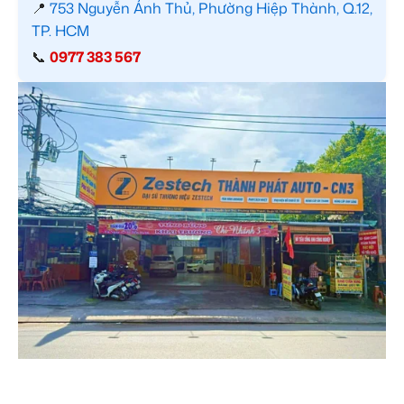
📍
753 Nguyễn Ảnh Thủ, Phường Hiệp Thành, Q.12,
TP. HCM
📞
0977 383 567