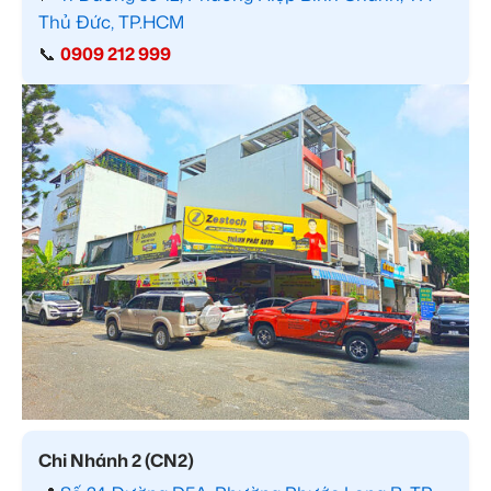
Thủ Đức, TP.HCM
📞
0909 212 999
Chi Nhánh 2 (CN2)