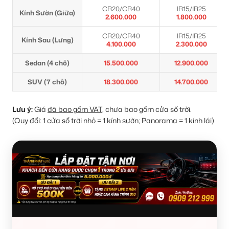
CR20/CR40
IR15/IR25
Kính Sườn (Giữa)
2.600.000
1.800.000
CR20/CR40
IR15/IR25
Kính Sau (Lưng)
4.100.000
2.300.000
Sedan (4 chỗ)
15.500.000
12.900.000
SUV (7 chỗ)
18.300.000
14.700.000
Lưu ý:
Giá
đã bao gồm VAT
, chưa bao gồm cửa sổ trời.
(Quy đổi: 1 cửa sổ trời nhỏ = 1 kính sườn; Panorama = 1 kính lái)