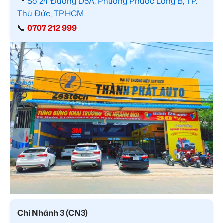
📍
Số 24 Đường D5A, Phường Phước Long B, TP.
Thủ Đức, TP.HCM
📞
0707 212 999
Chi Nhánh 3 (CN3)