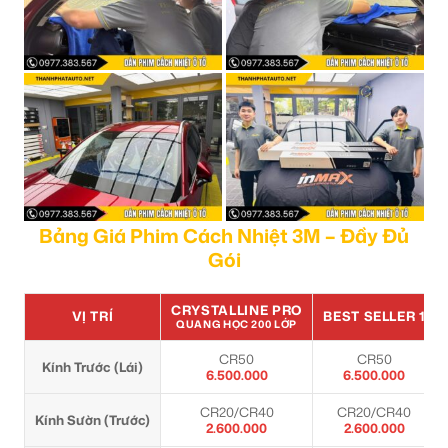
Bảng Giá Phim Cách Nhiệt 3M – Đầy Đủ
Gói
CRYSTALLINE PRO
VỊ TRÍ
BEST SELLER 1
QUANG HỌC 200 LỚP
CR50
CR50
Kính Trước (Lái)
6.500.000
6.500.000
CR20/CR40
CR20/CR40
Kính Sườn (Trước)
2.600.000
2.600.000