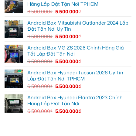
ghi
Quận
box
Hãng Lắp Đặt Tận Nơi TPHCM
lại
10
xe
mọi
để
Geely
6.500.000
₫
5.500.000
₫
cung
xem
EX2
đường
Youtube
tại
Quận
Android Box Mitsubishi Outlander 2024 Lắp
Gò
Đặt Tận Nơi Uy Tín
Vấp
để
6.500.000
₫
5.500.000
₫
xem
YouTube
và
Android Box MG ZS 2026 Chính Hãng Giá
dẫn
Tốt Lắp Đặt Tận Nơi
đường
6.500.000
₫
5.500.000
₫
Android Box Hyundai Tucson 2026 Uy Tín
Lắp Đặt Tận Nơi TPHCM
6.500.000
₫
5.500.000
₫
Android Box Hyundai Elantra 2023 Chính
Hãng Lắp Đặt Tận Nơi
6.500.000
₫
5.500.000
₫