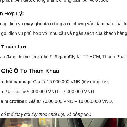
 phẩm bền đẹp, chống thấm, chống bám bụi vượt trội.
h Hợp Lý:
cấp dịch vụ
may ghế da ô tô giá rẻ
nhưng vẫn đảm bảo chất l
 gói dịch vụ phù hợp với nhu cầu và ngân sách của khách hàng
 Thuận Lợi:
ạn đang tìm nơi bọc ghế ô tô
gần đây
tại TP.HCM, Thành Phát A
 Ghế Ô Tô Tham Khảo
a thật cao cấp:
Giá từ 15.000.000 VNĐ (tùy dòng xe).
a PU:
Giá từ 5.000.000 VNĐ – 7.000.000 VNĐ.
a microfiber:
Giá từ 7.000.000 VNĐ – 10.000.000 VNĐ.
 có thể thay đổi tùy theo chất liệu và dòng xe.)