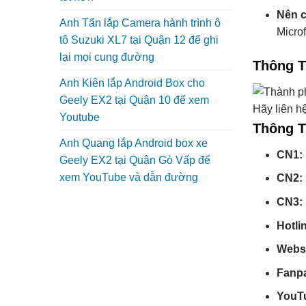
Nên c
Anh Tấn lắp Camera hành trình ô
Microf
tô Suzuki XL7 tại Quận 12 để ghi
lại mọi cung đường
Thông T
Anh Kiên lắp Android Box cho
Geely EX2 tại Quận 10 để xem
Hãy liên h
Youtube
Thông T
Anh Quang lắp Android box xe
CN1:
Geely EX2 tại Quận Gò Vấp để
xem YouTube và dẫn đường
CN2:
CN3:
Hotli
Webs
Fanp
YouT