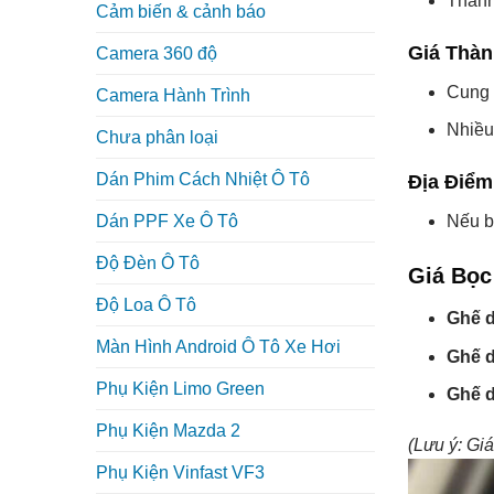
Thành
Cảm biến & cảnh báo
Giá Thàn
Camera 360 độ
Cung 
Camera Hành Trình
Nhiều
Chưa phân loại
Dán Phim Cách Nhiệt Ô Tô
Địa Điểm
Nếu b
Dán PPF Xe Ô Tô
Độ Đèn Ô Tô
Giá Bọc
Độ Loa Ô Tô
Ghế d
Màn Hình Android Ô Tô Xe Hơi
Ghế d
Phụ Kiện Limo Green
Ghế d
Phụ Kiện Mazda 2
(Lưu ý: Giá
Phụ Kiện Vinfast VF3