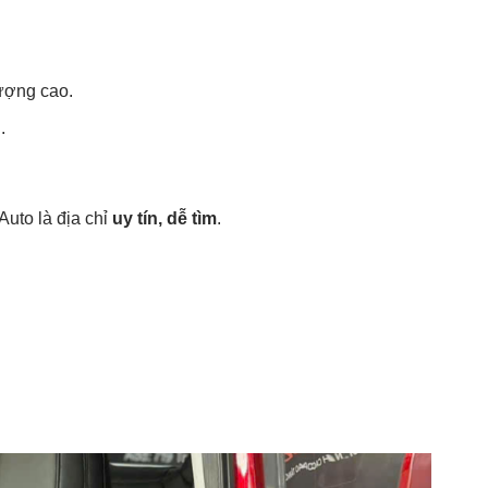
ượng cao.
.
uto là địa chỉ
uy tín, dễ tìm
.