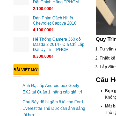
Đặt Chính Hãng TPHCM
2.100.000
₫
Dán Phim Cách Nhiệt
Chevrolet Captiva 2010
4.100.000
₫
Quy Trì
Hệ Thống Camera 360 độ
Mazda 2 2014 - Địa Chỉ Lắp
Tư vấn v
Đặt Uy Tín TPHCM
9.300.000
₫
Thiết kế
Lắp đặt:
BÀI VIẾT MỚI
Câu H
Anh Đạt lắp Android box Geely
Bọc g
EX2 tại Quận 1, nâng cấp giải trí
Không
Chú Bảy độ bi gầm ô tô cho Ford
Mất b
Everest tại Thủ Đức cần ánh sáng
Thời g
tốt hơn