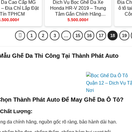
 Da Cao Cấp MG
Dịch Vụ Bọc Ghế Da Xe
Địa Ch
– Địa Chỉ Lắp Đặt
Honda HR-V 2019 – Trung
ô tô t
 Tín TPHCM
Tâm Gắn Chính Hãng
Cô
8.500.000
₫
5.500.000
₫
TPHCM
1
2
3
…
15
16
17
18
19
Mẫu Ghế Da Thi Công Tại Thành Phát Auto
Chọn Thành Phát Auto Để May Ghế Da Ô Tô?
 Chất Lượng:
ng da chính hãng, nguồn gốc rõ ràng, bảo hành dài hạn.