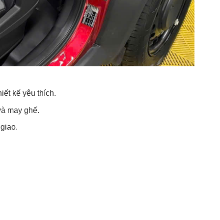
ết kế yêu thích.
và may ghế.
giao.