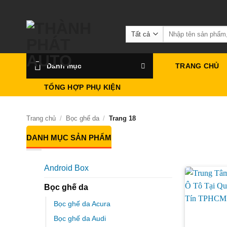
Bỏ
qua
Tìm
nội
kiếm:
dung
Danh mục
TRANG CHỦ
TỔNG HỢP PHỤ KIỆN
Trang chủ
/
Bọc ghế da
/
Trang 18
DANH MỤC SẢN PHẨM
Android Box
Bọc ghế da
Bọc ghế da Acura
Bọc ghế da Audi