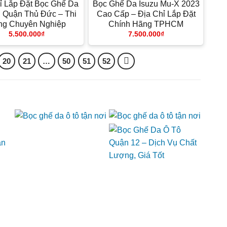
ỉ Lắp Đặt Bọc Ghế Da
Bọc Ghế Da Isuzu Mu-X 2023
ại Quận Thủ Đức – Thi
Cao Cấp – Địa Chỉ Lắp Đặt
ng Chuyên Nghiệp
Chính Hãng TPHCM
5.500.000
₫
7.500.000
₫
20
21
…
50
51
52