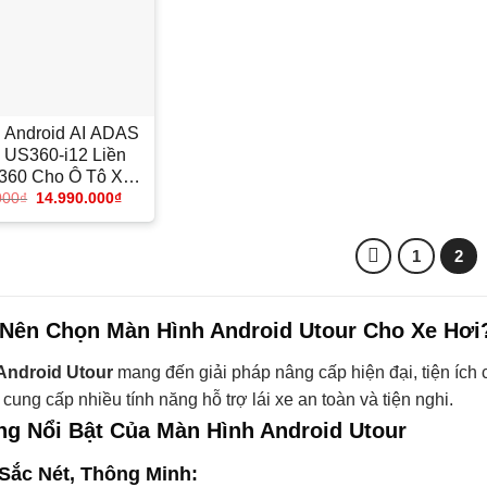
 Android AI ADAS
US360-i12 Liền
360 Cho Ô Tô Xe
000
₫
14.990.000
₫
Hơi
1
2
 Nên Chọn Màn Hình Android Utour Cho Xe Hơi
Android Utour
mang đến giải pháp nâng cấp hiện đại, tiện ích 
ung cấp nhiều tính năng hỗ trợ lái xe an toàn và tiện nghi.
ng Nổi Bật Của Màn Hình Android Utour
 Sắc Nét, Thông Minh: