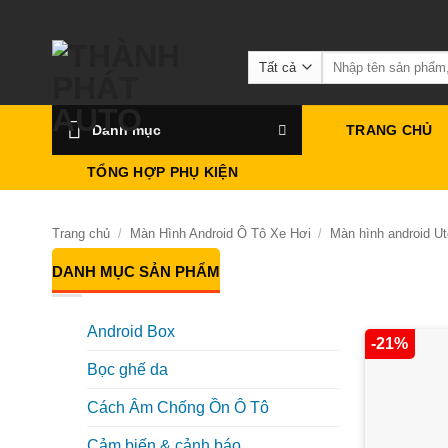
Bỏ
qua
Tìm
nội
kiếm:
dung
Danh mục
TRANG CHỦ
TỔNG HỢP PHỤ KIỆN
Trang chủ
/
Màn Hình Android Ô Tô Xe Hơi
/
Màn hình android Ut
DANH MỤC SẢN PHẨM
Android Box
-21%
Bọc ghế da
Cách Âm Chống Ồn Ô Tô
Cảm biến & cảnh báo