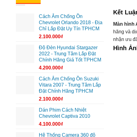
Kết Luậ
Cách Âm Chống Ồn
Chevrolet Orlando 2018 - Địa
Màn hình 
Chỉ Lắp Đặt Uy Tín TPHCM
hãng và dị
2.100.000
₫
nhận ưu đã
Hình Ản
Độ Đèn Hyundai Stargazer
2022 - Trung Tâm Lắp Đặt
Chính Hãng Giá Tốt TPHCM
4.200.000
₫
Cách Âm Chống Ồn Suzuki
Vitara 2007 - Trung Tâm Lắp
Đặt Chính Hãng TPHCM
2.100.000
₫
Dán Phim Cách Nhiệt
Chevrolet Captiva 2010
4.100.000
₫
Hệ Thống Camera 360 độ