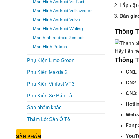
Màn Hình Android VinFast
Lắp đặt
Màn Hình Android Volkswagen
Bàn gia
Màn Hình Android Volvo
Màn Hình Android Wuling
Thông T
Màn hình android Zestech
Màn Hình Potech
Hãy liên h
Thông T
Phụ Kiện Limo Green
CN1:
Phụ Kiện Mazda 2
CN2:
Phụ Kiện Vinfast VF3
CN3:
Phụ Kiện Xe Bán Tải
Hotli
Sản phẩm khác
Webs
Thảm Lót Sàn Ô Tô
Fanp
YouT
SẢN PHẨM