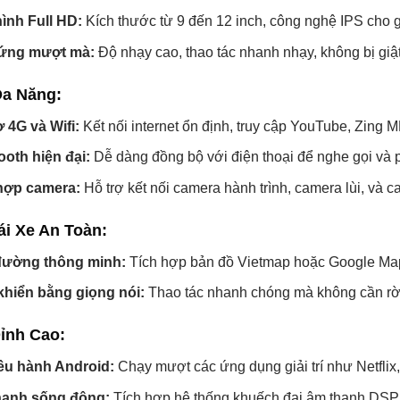
ình Full HD:
Kích thước từ 9 đến 12 inch, công nghệ IPS cho gó
ứng mượt mà:
Độ nhạy cao, thao tác nhanh nhạy, không bị giật
Đa Năng:
ợ 4G và Wifi:
Kết nối internet ổn định, truy cập YouTube, Zing 
ooth hiện đại:
Dễ dàng đồng bộ với điện thoại để nghe gọi và 
hợp camera:
Hỗ trợ kết nối camera hành trình, camera lùi, và 
ái Xe An Toàn:
đường thông minh:
Tích hợp bản đồ Vietmap hoặc Google Map
khiển bằng giọng nói:
Thao tác nhanh chóng mà không cần rời
Đỉnh Cao:
ều hành Android:
Chạy mượt các ứng dụng giải trí như Netflix, 
hanh sống động:
Tích hợp hệ thống khuếch đại âm thanh DSP