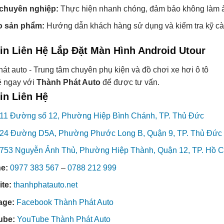
 chuyên nghiệp:
Thực hiện nhanh chóng, đảm bảo không làm ả
o sản phẩm:
Hướng dẫn khách hàng sử dụng và kiểm tra kỹ càn
in Liên Hệ Lắp Đặt Màn Hình Android Utour
ệ ngay với
Thành Phát Auto
để được tư vấn.
in Liên Hệ
11 Đường số 12, Phường Hiệp Bình Chánh, TP. Thủ Đức
24 Đường D5A, Phường Phước Long B, Quận 9, TP. Thủ Đức
753 Nguyễn Ảnh Thủ, Phường Hiệp Thành, Quận 12, TP. Hồ C
ne:
0977 383 567
–
0788 212 999
ite:
thanhphatauto.net
age:
Facebook Thành Phát Auto
ube:
YouTube Thành Phát Auto