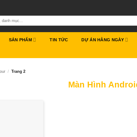
SẢN PHẨM
TIN TỨC
DỰ ÁN HẰNG NGÀY
our
/
Trang 2
Màn Hình Androi