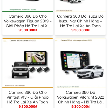
Camera 360 Độ Cho
Camera 360 Độ Isuzu Độ
Volkswagen Tiguan 2019 –
Isuzu Nqr Chính Hãng –
Giải Pháp Hỗ Trợ Lái Xe
Hỗ Trợ Lái Xe An Toàn
9.300.000
₫
9.300.000
₫
An Toàn
Camera 360 Độ Cho
Camera 360 Độ
Vinfast Vf3 – Giải Pháp
Volkswagen Vilorant 2022
Hỗ Trợ Lái Xe An Toàn
Chính Hãng – Hỗ Trợ Lái
9.300.000
₫
9.300.000
₫
Xe An Toàn