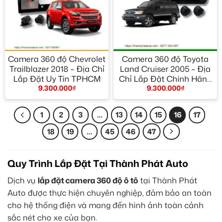
Camera 360 độ Chevrolet
Camera 360 độ Toyota
Trailblazer 2018 – Địa Chỉ
Land Cruiser 2005 – Địa
Lắp Đặt Uy Tín TPHCM
Chỉ Lắp Đặt Chính Hãng
9.300.000
₫
9.300.000
₫
TPHCM
1
2
3
…
13
14
15
16
17
18
19
…
45
46
47
Quy Trình Lắp Đặt Tại Thành Phát Auto
Dịch vụ
lắp đặt camera 360 độ ô tô
tại Thành Phát
Auto được thực hiện chuyên nghiệp, đảm bảo an toàn
cho hệ thống điện và mang đến hình ảnh toàn cảnh
sắc nét cho xe của bạn.