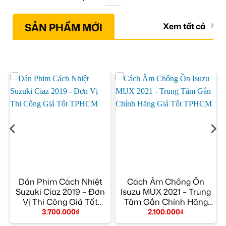
SẢN PHẨM MỚI
Xem tất cả
Dán Phim Cách Nhiệt
Cách Âm Chống Ồn
ỉ
Suzuki Ciaz 2019 – Đơn
Isuzu MUX 2021 – Trung
Vị Thi Công Giá Tốt
Tâm Gắn Chính Hãng
TPHCM
Giá Tốt TPHCM
3.700.000
₫
2.100.000
₫