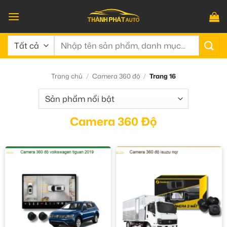
Bỏ
qua
nội
Tìm
dung
kiếm:
Trang chủ
/
Camera 360 độ
/
Trang 16
Camera 360 Độ