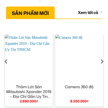
SẢN PHẨM MỚI
Xem tất cả
–
Thảm Lót Sàn
Camera 360 độ
Mitsubishi Xpander 2019
– Địa Chỉ Gắn Uy Tín
TPHCM
2.690.000
₫
9.300.000
₫