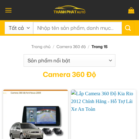
Bỏ
qua
nội
Tìm
dung
kiếm:
Trang chủ
/
Camera 360 độ
/
Trang 15
Camera 360 Độ