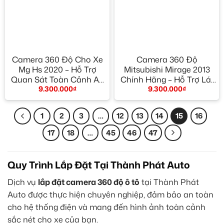
Camera 360 Độ Cho Xe
Camera 360 Độ
Mg Hs 2020 – Hỗ Trợ
Mitsubishi Mirage 2013
Quan Sát Toàn Cảnh An
Chính Hãng – Hỗ Trợ Lái
9.300.000
₫
9.300.000
₫
Toàn
Xe An Toàn
1
2
3
…
12
13
14
15
16
17
18
…
45
46
47
Quy Trình Lắp Đặt Tại Thành Phát Auto
Dịch vụ
lắp đặt camera 360 độ ô tô
tại Thành Phát
Auto được thực hiện chuyên nghiệp, đảm bảo an toàn
cho hệ thống điện và mang đến hình ảnh toàn cảnh
sắc nét cho xe của bạn.