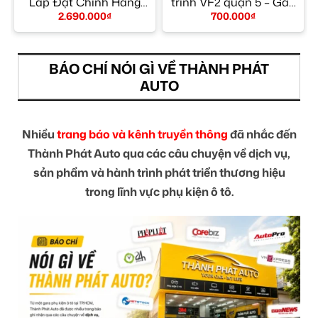
Lắp Đặt Chính Hãng
trình VF2 quận 5 – Gắn
TPHCM
Nhanh Trong Ngày
2.690.000
₫
700.000
₫
BÁO CHÍ NÓI GÌ VỀ THÀNH PHÁT
AUTO
Nhiều
trang báo và kênh truyền thông
đã nhắc đến
Thành Phát Auto qua các câu chuyện về dịch vụ,
sản phẩm và hành trình phát triển thương hiệu
trong lĩnh vực phụ kiện ô tô.