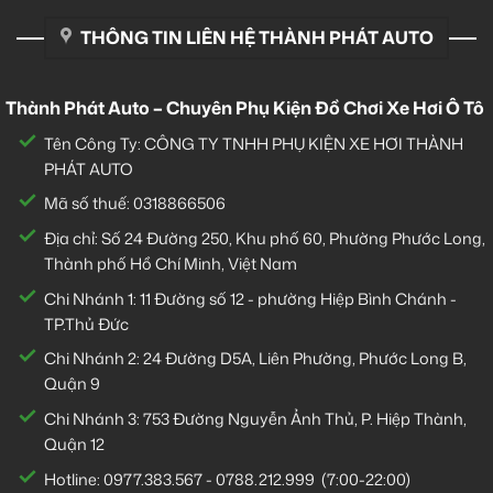
THÔNG TIN LIÊN HỆ THÀNH PHÁT AUTO
Thành Phát Auto – Chuyên Phụ Kiện Đồ Chơi Xe Hơi Ô Tô
Tên Công Ty: CÔNG TY TNHH PHỤ KIỆN XE HƠI THÀNH
PHÁT AUTO
Mã số thuế: 0318866506
Địa chỉ: Số 24 Đường 250, Khu phố 60, Phường Phước Long,
Thành phố Hồ Chí Minh, Việt Nam
Chi Nhánh 1:
11 Đường số 12 - phường Hiệp Bình Chánh -
TP.Thủ Đức
Chi Nhánh 2:
24 Đường D5A, Liên Phường, Phước Long B,
Quận 9
Chi Nhánh 3:
753 Đường Nguyễn Ảnh Thủ, P. Hiệp Thành,
Quận 12
Hotline:
0977.383.567
-
0788.212.999
(7:00-22:00)