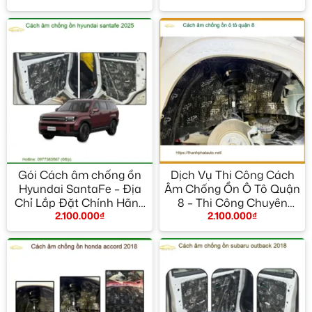
Gói Cách âm chống ồn
Dịch Vụ Thi Công Cách
Hyundai SantaFe – Địa
Âm Chống Ồn Ô Tô Quận
Chỉ Lắp Đặt Chính Hãng
8 – Thi Công Chuyên
2.100.000
₫
2.100.000
₫
TPHCM
Nghiệp