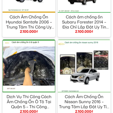
Cách Âm Chống Ồn
Cách âm chống ồn
Hyundai Santafe 2006 –
Subaru Forester 2014 –
Trung Tâm Thi Công Uy
Địa Chỉ Lắp Đặt Uy Tín
2.100.000
₫
2.100.000
₫
Tín TPHCM
TPHCM
Dịch Vụ Thi Công Cách
Cách Âm Chống Ồn
Âm Chống Ồn Ô Tô Tại
Nissan Sunny 2016 –
Quận 5 – Thi Công
Trung Tâm Lắp Đặt Uy Tín
2.100.000
₫
2.100.000
₫
Chuyên Nghiệp
TPHCM