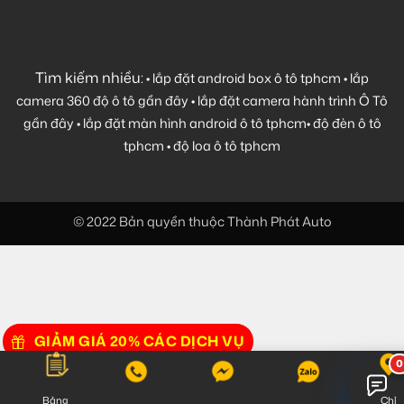
Tìm kiếm nhiều:
•
lắp đặt android box ô tô tphcm
•
lắp
camera 360 độ ô tô gần đây
•
lắp đặt camera hành trình Ô Tô
gần đây
•
lắp đặt màn hình android ô tô tphcm
•
độ đèn ô tô
tphcm
•
độ loa ô tô tphcm
© 2022 Bản quyền thuộc Thành Phát Auto
GIẢM GIÁ 20% CÁC DỊCH VỤ
Bảng
Chỉ