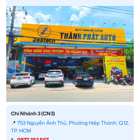
Chi Nhánh 3 (CN3)
📍
753 Nguyễn Ảnh Thủ, Phường Hiệp Thành, Q.12,
TP. HCM
📞
0977 383 567