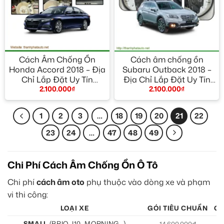
Cách Âm Chống Ồn
Cách âm chống ồn
Honda Accord 2018 – Địa
Subaru Outback 2018 –
Chỉ Lắp Đặt Uy Tín
Địa Chỉ Lắp Đặt Uy Tín
2.100.000
₫
2.100.000
₫
TPHCM
TPHCM
1
2
3
…
18
19
20
21
22
23
24
…
47
48
49
Chi Phí Cách Âm Chống Ồn Ô Tô
Chi phí
cách âm oto
phụ thuộc vào dòng xe và phạm
vi thi công:
LOẠI XE
GÓI TIÊU CHUẨN
GÓ
SMALL
(BRIO, I10, MORNING…)
14.600.000đ
15