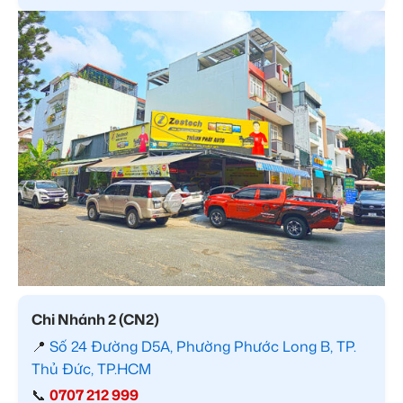
Chi Nhánh 2 (CN2)
📍
Số 24 Đường D5A, Phường Phước Long B, TP.
Thủ Đức, TP.HCM
📞
0707 212 999