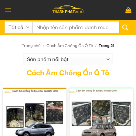
Bỏ
qua
nội
Tìm
dung
kiếm:
Trang chủ
/
Cách Âm Chống Ồn Ô Tô
/
Trang 21
Cách Âm Chống Ồn Ô Tô