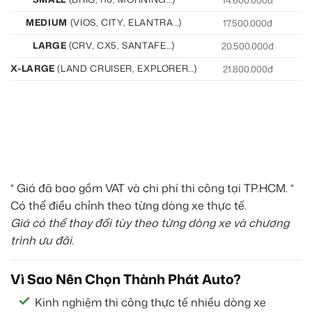
MEDIUM
(VIOS, CITY, ELANTRA…)
17.500.000đ
19
LARGE
(CRV, CX5, SANTAFE…)
20.500.000đ
21
X-LARGE
(LAND CRUISER, EXPLORER…)
21.800.000đ
22
* Giá đã bao gồm VAT và chi phí thi công tại TP.HCM. *
Có thể điều chỉnh theo từng dòng xe thực tế.
Giá có thể thay đổi tùy theo từng dòng xe và chương
trình ưu đãi.
Vì Sao Nên Chọn Thành Phát Auto?
Kinh nghiệm thi công thực tế nhiều dòng xe