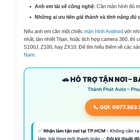
Anh em tài xế công nghệ:
Cần màn hình đủ mạn
Những ai ưu tiên
giá thành
và
tính năng đủ
Nếu anh em cần một chiếc
màn hình Android
với nh
nhất, tản nhiệt Titan, hoặc tích hợp camera 360, th
S100J, Z100, hay ZX10. Để tìm hiểu thêm về các sả
Nam
.
🚗 HỖ TRỢ TẬN NƠI – 
Thành Phát Auto – Phụ
📞 GỌI: 0977.383
✅
Nhận làm tận nơi tại TP.HCM
– Không cần ra 
làm, hài lòng mới thanh toán ✅
Đội kỹ thuật đ