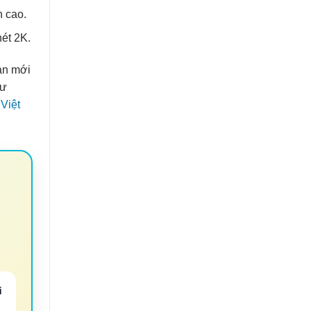
h cao.
ét 2K.
ản mới
hư
Việt
i