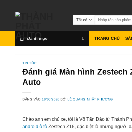
Bỏ
qua
Tìm
nội
kiếm:
dung
Danh mục
TRANG CHỦ
SẢ
TIN TỨC
Đánh giá Màn hình Zestech 
Auto
ĐĂNG VÀO
18/03/2026
BỞI
LÊ QUANG NHẬT PHƯƠNG
Chào anh em chủ xe, tôi là Võ Tấn Đào từ Thành Phá
android ô tô
Zestech Z18, đặc biệt là những người đ