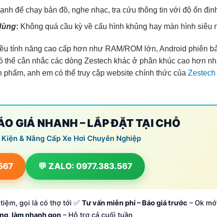
h để chạy bản đồ, nghe nhạc, tra cứu thông tin với độ ổn địn
 dùng
:
Không quá cầu kỳ về cấu hình khủng hay màn hình siêu n
iều tính năng cao cấp hơn như RAM/ROM lớn, Android phiên b
ì có thể cân nhắc các dòng Zestech khác ở phân khúc cao hơn n
n phẩm, anh em có thể truy cập website chính thức của
Zestech 
BÁO GIÁ NHANH – LẮP ĐẶT TẠI CHỖ
 Kiện & Nâng Cấp Xe Hơi Chuyên Nghiệp
.567
💬 ZALO: 0977.383.567
tiệm, gọi là có thợ tới ✅
Tư vấn miễn phí – Báo giá trước
– Ok mớ
ông, làm nhanh gọn
– Hỗ trợ cả cuối tuần