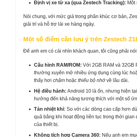
Định vị xe từ xa (qua Zestech Tracking):
Một 
Nói chung, với mức giá trong phân khúc cơ bản, Zes
giải trí và hỗ trợ lái xe hàng ngày.
Một số điểm cần lưu ý trên Zestech Z1
Để anh em có cái nhìn khách quan, tôi cũng phải nó
Cấu hình RAM/ROM:
Với 2GB RAM và 32GB RO
thường xuyên mở nhiều ứng dụng cùng lúc hoặc 
thấy hơi
chậm
hoặc
thiếu bộ nhớ
về lâu dài.
Hệ điều hành:
Android 10 là ổn, nhưng hiện tạ
hưởng đến khả năng tương thích với một số ứn
Tản nhiệt khí:
So với các dòng cao cấp hơn dùng
quả bằng khi hoạt động liên tục trong thời gian
của thiết bị.
Không tích hợp Camera 360:
Nếu anh em muốn