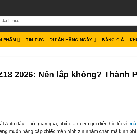
N PHẨM
TIN TỨC
DỰ ÁN HẰNG NGÀY
BẢNG GIÁ
KH
Z18 2026: Nên lắp không? Thành 
t Auto đây. Thời gian qua, nhiều anh em gọi điện hỏi tôi về
mà
ang muốn nâng cấp chiếc màn hình zin nhàm chán mà kinh phí 