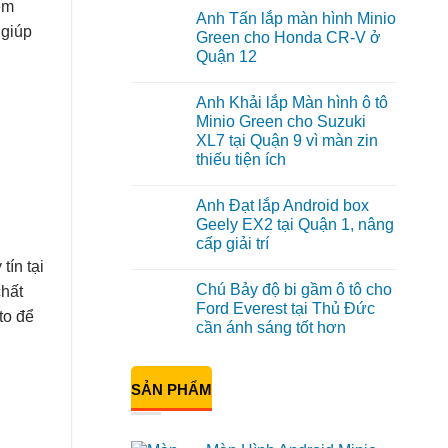
em
có
Anh Tấn lắp màn hình Minio
bình
 giúp
luận
Green cho Honda CR-V ở
ở
Quận 12
Anh
Kiên
Không
nâng
có
cấp
Anh Khải lắp Màn hình ô tô
bình
Màn
luận
Minio Green cho Suzuki
hình
ở
Minio
XL7 tại Quận 9 vì màn zin
Anh
Green
Tấn
thiếu tiện ích
cho
lắp
Honda
màn
Không
CRV
hình
có
tại
Anh Đạt lắp Android box
Minio
bình
Thủ
Green
luận
Geely EX2 tại Quận 1, nâng
Đức
ở
cho
vì
cấp giải trí
Anh
Honda
màn
Khải
CR-
Không
tín tại
zin
lắp
V
có
giới
Màn
ở
Chú Bảy độ bi gầm ô tô cho
chất
bình
hạn
hình
Quận
luận
Ford Everest tại Thủ Đức
ô
12
to để
ở
tô
cần ánh sáng tốt hơn
Anh
Minio
Đạt
Green
Không
lắp
cho
có
Android
Suzuki
bình
box
SẢN PHẨM
XL7
luận
Geely
ở
tại
EX2
Chú
Quận
tại
Bảy
9
Quận
độ
vì
1,