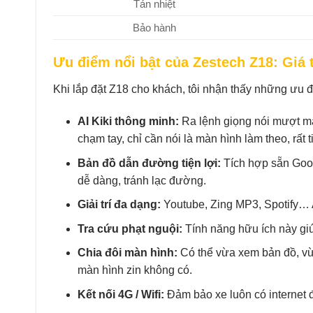
Tản nhiệt
Bảo hành
Ưu điểm nổi bật của Zestech Z18: Giá t
Khi lắp đặt Z18 cho khách, tôi nhận thấy những ưu đ
AI Kiki thông minh:
Ra lệnh giọng nói mượt m
chạm tay, chỉ cần nói là màn hình làm theo, rất t
Bản đồ dẫn đường tiện lợi:
Tích hợp sẵn Goog
dễ dàng, tránh lạc đường.
Giải trí đa dạng:
Youtube, Zing MP3, Spotify… A
Tra cứu phạt nguội:
Tính năng hữu ích này giú
Chia đôi màn hình:
Có thể vừa xem bản đồ, vừ
màn hình zin không có.
Kết nối 4G / Wifi:
Đảm bảo xe luôn có internet đ