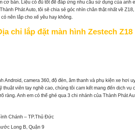
m cơ bản. Liệu có đủ tốt để đáp ứng nhu cầu sử dụng của anh 
Thành Phát Auto, tôi sẽ chia sẻ góc nhìn chân thật nhất về Z18,
 có nên lắp cho xế yêu hay không.
ịa chỉ lắp đặt màn hình Zestech Z18
h Android, camera 360, độ đèn, âm thanh và phụ kiện xe hơi uy 
thuật viên tay nghề cao, chúng tôi cam kết mang đến dịch vụ 
õ ràng. Anh em có thể ghé qua 3 chi nhánh của Thành Phát Au
Bình Chánh – TP.Thủ Đức
hước Long B, Quận 9