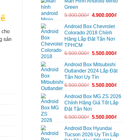
Màn Hình Android Minio
bi
màn
nâng
gầm
zin
Green
cấp
ô
thiếu
giải
tô
tiện
5.900.000
₫
4.900.000
₫
trí
tế
cho
ích
Ford
Everest
Android Box Chevrolet
tại
n
cho
Colorado 2018 Chính
Thủ
Đức
Hãng Lắp Đặt Tận Nơi
g sản
cần
TPHCM
ánh
sáng
6.500.000
₫
5.500.000
₫
tốt
hơn
Android Box Mitsubishi
Outlander 2024 Lắp Đặt
Tận Nơi Uy Tín
6.500.000
₫
5.500.000
₫
Android Box MG ZS 2026
Chính Hãng Giá Tốt Lắp
Đặt Tận Nơi
6.500.000
₫
5.500.000
₫
Android Box Hyundai
Tucson 2026 Uy Tín Lắp