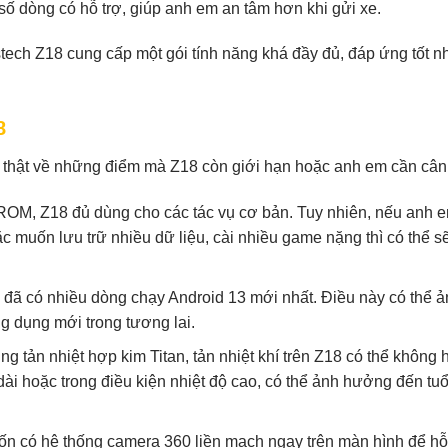
số dòng có hỗ trợ, giúp anh em an tâm hơn khi gửi xe.
tech Z18 cung cấp một gói tính năng khá đầy đủ, đáp ứng tốt n
8
i thật về những điểm mà Z18 còn giới hạn hoặc anh em cần cân
M, Z18 đủ dùng cho các tác vụ cơ bản. Tuy nhiên, nếu anh 
muốn lưu trữ nhiều dữ liệu, cài nhiều game nặng thì có thể s
i đã có nhiều dòng chạy Android 13 mới nhất. Điều này có thể 
g dụng mới trong tương lai.
 tản nhiệt hợp kim Titan, tản nhiệt khí trên Z18 có thể không 
 dài hoặc trong điều kiện nhiệt độ cao, có thể ảnh hưởng đến tuổ
 có hệ thống camera 360 liền mạch ngay trên màn hình để hỗ