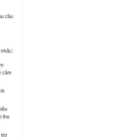
hu cầu
 nhắc:
em
ẽ cảm
ảnh
hiệu
i thọ
 trợ