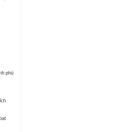
ình phù
ích
oạt