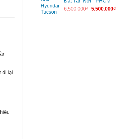
Đặt Tận Nơi TPHCM
6.500.000
₫
5.500.000
₫
cần
đi lại
.
nhiều