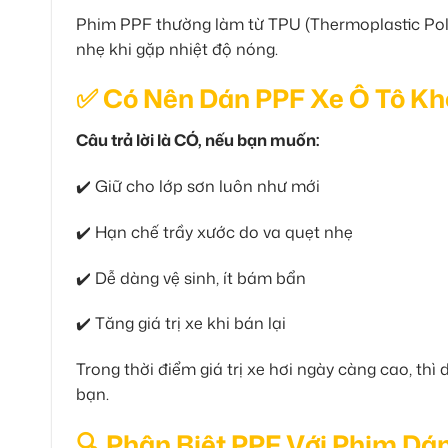
Phim PPF thường làm từ TPU (Thermoplastic Poly
nhẹ khi gặp nhiệt độ nóng.
✅ Có Nên Dán PPF Xe Ô Tô K
Câu trả lời là CÓ, nếu bạn muốn:
✔️ Giữ cho lớp sơn luôn như mới
✔️ Hạn chế trầy xước do va quẹt nhẹ
✔️ Dễ dàng vệ sinh, ít bám bẩn
✔️ Tăng giá trị xe khi bán lại
Trong thời điểm giá trị xe hơi ngày càng cao, th
bạn.
🔍 Phân Biệt PPF Với Phim Dá