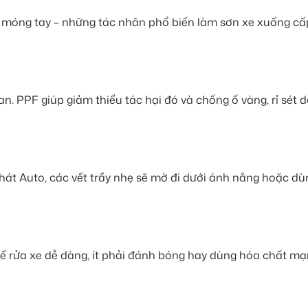
 móng tay – những tác nhân phổ biến làm sơn xe xuống cấ
an. PPF giúp giảm thiểu tác hại đó và chống ố vàng, rỉ sét 
át Auto, các vết trầy nhẹ sẽ mờ đi dưới ánh nắng hoặc dù
 rửa xe dễ dàng, ít phải đánh bóng hay dùng hóa chất mạ