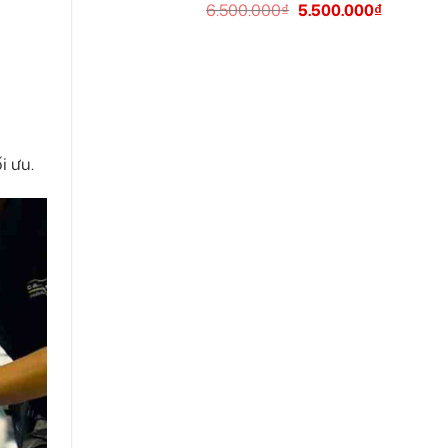
6.500.000
₫
5.500.000
₫
i ưu.