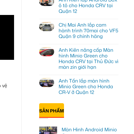
luận
ô tô cho Honda CRV tại
ở
Quận 12
Anh
Khôi
Không
lắp
có
màn
Chị Mai Anh lắp cam
bình
hình
luận
hành trình 70mai cho VF5
Zestech
ở
ô
Quận 9 chính hãng
Anh
tô
Kiên
Hyundai
Không
lắp
Accent
có
Android
Anh Kiên nâng cấp Màn
Quận
bình
Box
Thủ
luận
hình Minio Green cho
ô
ở
Đức
tô
Honda CRV tại Thủ Đức vì
Chị
cho
Mai
màn zin giới hạn
Honda
Anh
CRV
lắp
Không
tại
cam
có
Quận
Anh Tấn lắp màn hình
hành
bình
12
o vệ
trình
luận
Minio Green cho Honda
ở
70mai
CR-V ở Quận 12
Anh
cho
Kiên
VF5
Không
nâng
Quận
có
cấp
9
bình
Màn
chính
SẢN PHẨM
luận
hình
hãng
ở
Minio
Anh
Green
Tấn
cho
lắp
Honda
Màn Hình Android Minio
màn
CRV
hình