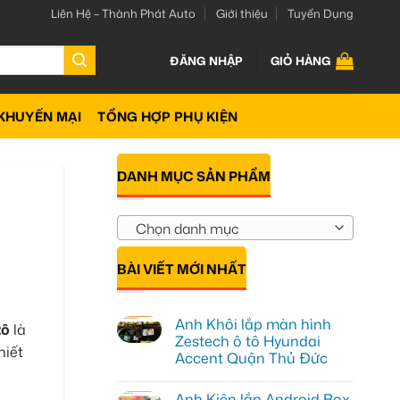
Liên Hệ – Thành Phát Auto
Giới thiệu
Tuyển Dụng
ĐĂNG NHẬP
GIỎ HÀNG
KHUYẾN MẠI
TỔNG HỢP PHỤ KIỆN
DANH MỤC SẢN PHẨM
Chọn danh mục
BÀI VIẾT MỚI NHẤT
Anh Khôi lắp màn hình
tô
là
Zestech ô tô Hyundai
hiết
Accent Quận Thủ Đức
Không
có
Anh Kiên lắp Android Box
bình