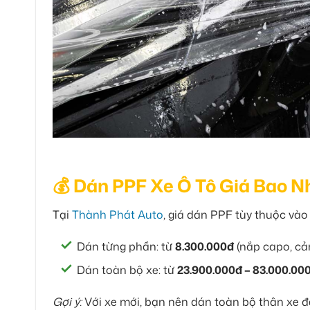
💰 Dán PPF Xe Ô Tô Giá Bao 
Tại
Thành Phát Auto
, giá dán PPF tùy thuộc vào
Dán từng phần: từ
8.300.000đ
(nắp capo, cản
Dán toàn bộ xe: từ
23.900.000đ – 83.000.00
Gợi ý:
Với xe mới, bạn nên dán toàn bộ thân xe để