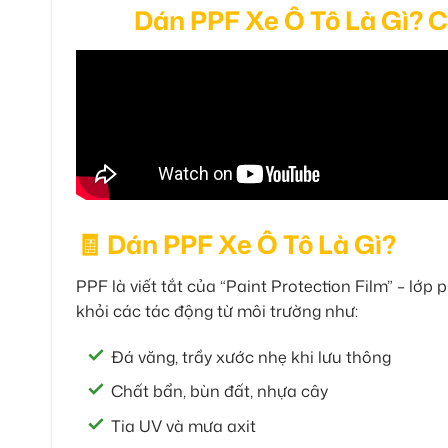
Dán PPF Xe Ô Tô Là Gì? 
🧾 Dán PPF Xe Ô Tô Là Gì?
PPF là viết tắt của “Paint Protection Film” – lớp
khỏi các tác động từ môi trường như:
Đá văng, trầy xước nhẹ khi lưu thông
Chất bẩn, bùn đất, nhựa cây
Tia UV và mưa axit