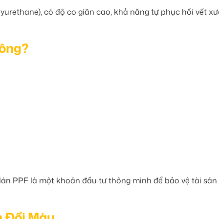
urethane), có độ co giãn cao, khả năng tự phục hồi vết x
hông?
ì dán PPF là một khoản đầu tư thông minh để bảo vệ tài sản
n Đổi Màu