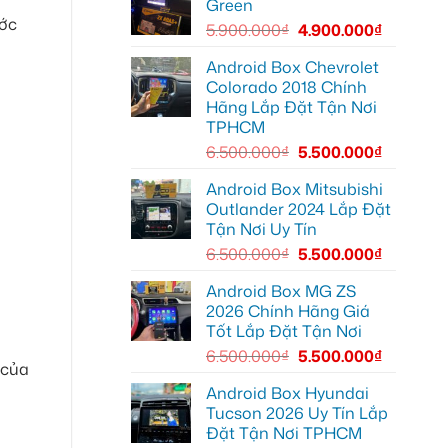
Green
tại
Minio
Thủ
ước
Green
5.900.000
₫
4.900.000
₫
Đức
cho
vì
Honda
màn
CR-
Android Box Chevrolet
zin
V
giới
Colorado 2018 Chính
ở
hạn
Quận
Hãng Lắp Đặt Tận Nơi
12
TPHCM
6.500.000
₫
5.500.000
₫
Android Box Mitsubishi
Outlander 2024 Lắp Đặt
Tận Nơi Uy Tín
6.500.000
₫
5.500.000
₫
Android Box MG ZS
2026 Chính Hãng Giá
Tốt Lắp Đặt Tận Nơi
6.500.000
₫
5.500.000
₫
 của
Android Box Hyundai
Tucson 2026 Uy Tín Lắp
Đặt Tận Nơi TPHCM