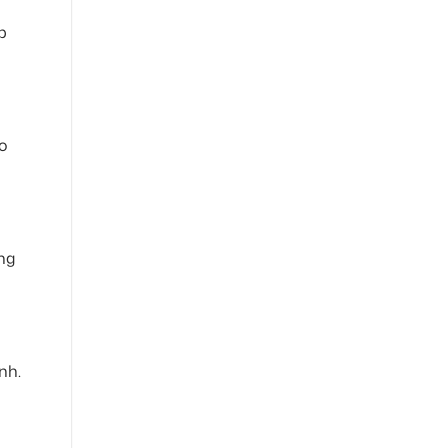
p
do
ng
nh.