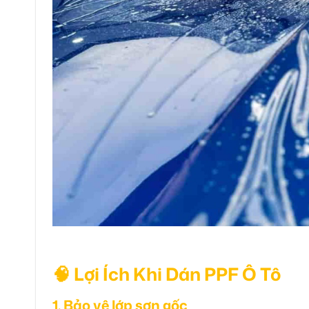
🧠 Lợi Ích Khi Dán PPF Ô Tô
1. Bảo vệ lớp sơn gốc