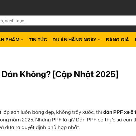
ẢN PHẨM
TIN TỨC
DỰ ÁN HẰNG NGÀY
BẢNG GIÁ
n Dán Không? [Cập Nhật 2025]
lớp sơn luôn bóng đẹp, không trầy xước, thì
dán PPF xe ô 
rong năm 2025. Nhưng PPF là gì? Dán PPF có thực sự cần t
và đưa ra quyết định phù hợp nhất.