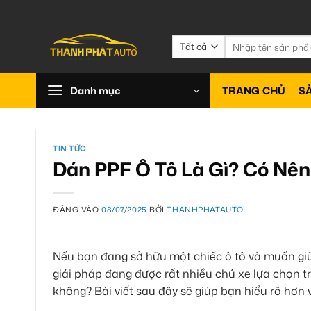
Bỏ
qua
nội
Tìm
kiếm:
dung
Danh mục
TRANG CHỦ
S
TIN TỨC
Dán PPF Ô Tô Là Gì? Có Nê
ĐĂNG VÀO
08/07/2025
BỞI
THANHPHATAUTO
Nếu bạn đang sở hữu một chiếc ô tô và muốn giữ 
giải pháp đang được rất nhiều chủ xe lựa chọn t
không? Bài viết sau đây sẽ giúp bạn hiểu rõ hơn 