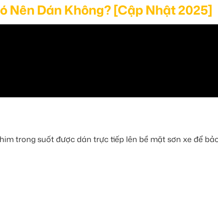
Có Nên Dán Không? [Cập Nhật 2025]
 phim trong suốt được dán trực tiếp lên bề mặt sơn xe để bả