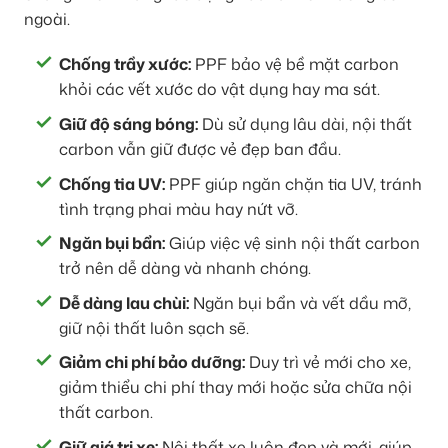
ngoài.
Chống trầy xước:
PPF bảo vệ bề mặt carbon
khỏi các vết xước do vật dụng hay ma sát.
Giữ độ sáng bóng:
Dù sử dụng lâu dài, nội thất
carbon vẫn giữ được vẻ đẹp ban đầu.
Chống tia UV:
PPF giúp ngăn chặn tia UV, tránh
tình trạng phai màu hay nứt vỡ.
Ngăn bụi bẩn:
Giúp việc vệ sinh nội thất carbon
trở nên dễ dàng và nhanh chóng.
Dễ dàng lau chùi:
Ngăn bụi bẩn và vết dầu mỡ,
giữ nội thất luôn sạch sẽ.
Giảm chi phí bảo dưỡng:
Duy trì vẻ mới cho xe,
giảm thiểu chi phí thay mới hoặc sửa chữa nội
thất carbon.
Giữ giá trị xe:
Nội thất xe luôn đẹp và mới, giúp