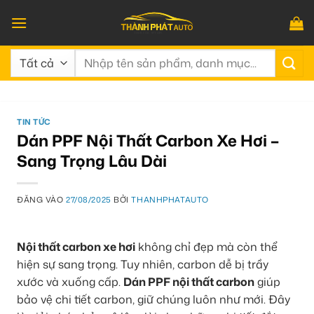
Bỏ
qua
nội
Tìm
dung
kiếm:
TIN TỨC
Dán PPF Nội Thất Carbon Xe Hơi –
Sang Trọng Lâu Dài
ĐĂNG VÀO
27/08/2025
BỞI
THANHPHATAUTO
Nội thất carbon xe hơi
không chỉ đẹp mà còn thể
hiện sự sang trọng. Tuy nhiên, carbon dễ bị trầy
xước và xuống cấp.
Dán PPF nội thất carbon
giúp
bảo vệ chi tiết carbon, giữ chúng luôn như mới. Đây