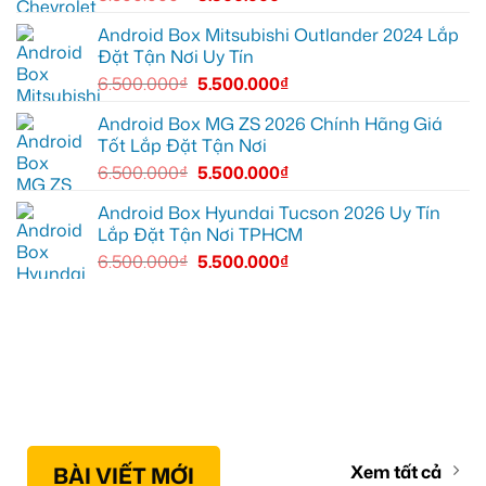
ánh
sáng
Android Box Mitsubishi Outlander 2024 Lắp
tốt
Đặt Tận Nơi Uy Tín
hơn
6.500.000
₫
5.500.000
₫
Android Box MG ZS 2026 Chính Hãng Giá
Tốt Lắp Đặt Tận Nơi
6.500.000
₫
5.500.000
₫
Android Box Hyundai Tucson 2026 Uy Tín
Lắp Đặt Tận Nơi TPHCM
6.500.000
₫
5.500.000
₫
BÀI VIẾT MỚI
Xem tất cả