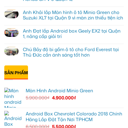
ở
Anh
Không
Kiên
có
Anh Khải lắp Màn hình ô tô Minio Green cho
nâng
bình
cấp
luận
Suzuki XL7 tại Quận 9 vì màn zin thiếu tiện ích
Màn
ở
hình
Anh
Không
Minio
Tấn
có
Anh Đạt lắp Android box Geely EX2 tại Quận
Green
lắp
bình
cho
màn
luận
1, nâng cấp giải trí
Honda
hình
ở
CRV
Minio
Anh
Không
tại
Green
Khải
có
Chú Bảy độ bi gầm ô tô cho Ford Everest tại
Thủ
cho
lắp
bình
Đức
Honda
Màn
luận
Thủ Đức cần ánh sáng tốt hơn
vì
CR-
hình
ở
màn
V
ô
Anh
Không
zin
ở
tô
Đạt
có
giới
Quận
Minio
lắp
bình
hạn
12
Green
Android
SẢN PHẨM
luận
cho
box
ở
Suzuki
Geely
Chú
XL7
EX2
Bảy
tại
tại
độ
Màn Hình Android Minio Green
Quận
Quận
bi
9
1,
gầm
5.900.000
₫
4.900.000
₫
vì
nâng
ô
màn
cấp
tô
zin
giải
cho
thiếu
trí
Ford
tiện
Everest
Android Box Chevrolet Colorado 2018 Chính
ích
tại
Hãng Lắp Đặt Tận Nơi TPHCM
Thủ
Đức
6.500.000
₫
5.500.000
₫
cần