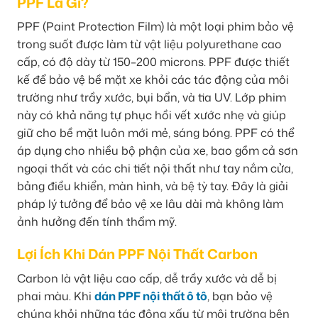
PPF Là Gì?
PPF (Paint Protection Film) là một loại phim bảo vệ
trong suốt được làm từ vật liệu polyurethane cao
cấp, có độ dày từ 150–200 microns. PPF được thiết
kế để bảo vệ bề mặt xe khỏi các tác động của môi
trường như trầy xước, bụi bẩn, và tia UV. Lớp phim
này có khả năng tự phục hồi vết xước nhẹ và giúp
giữ cho bề mặt luôn mới mẻ, sáng bóng. PPF có thể
áp dụng cho nhiều bộ phận của xe, bao gồm cả sơn
ngoại thất và các chi tiết nội thất như tay nắm cửa,
bảng điều khiển, màn hình, và bệ tỳ tay. Đây là giải
pháp lý tưởng để bảo vệ xe lâu dài mà không làm
ảnh hưởng đến tính thẩm mỹ.
Lợi Ích Khi Dán PPF Nội Thất Carbon
Carbon là vật liệu cao cấp, dễ trầy xước và dễ bị
phai màu. Khi
dán PPF nội thất ô tô
, bạn bảo vệ
chúng khỏi những tác động xấu từ môi trường bên