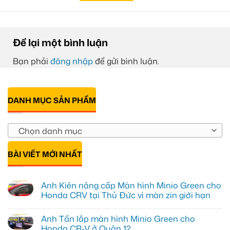
Để lại một bình luận
Bạn phải
đăng nhập
để gửi bình luận.
DANH MỤC SẢN PHẨM
Chọn danh mục
BÀI VIẾT MỚI NHẤT
Anh Kiên nâng cấp Màn hình Minio Green cho
Honda CRV tại Thủ Đức vì màn zin giới hạn
Không
có
Anh Tấn lắp màn hình Minio Green cho
bình
luận
Honda CR-V ở Quận 12