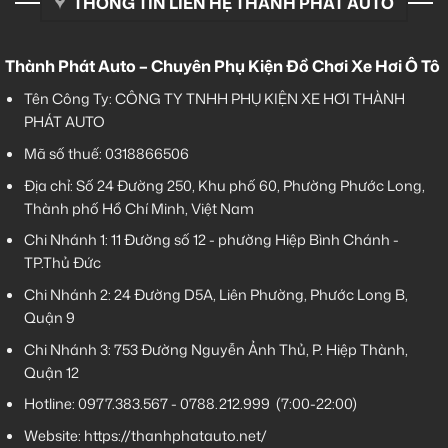
THÔNG TIN LIÊN HỆ THÀNH PHÁT AUTO
Thành Phát Auto – Chuyên Phụ Kiện Đồ Chơi Xe Hơi Ô Tô
Tên Công Ty: CÔNG TY TNHH PHỤ KIỆN XE HƠI THÀNH
PHÁT AUTO
Mã số thuế: 0318866506
Địa chỉ: Số 24 Đường 250, Khu phố 60, Phường Phước Long,
Thành phố Hồ Chí Minh, Việt Nam
Chi Nhánh 1:
11 Đường số 12 - phường Hiệp Bình Chánh -
TP.Thủ Đức
Chi Nhánh 2:
24 Đường D5A, Liên Phường, Phước Long B,
Quận 9
Chi Nhánh 3:
753 Đường Nguyễn Ảnh Thủ, P. Hiệp Thành,
Quận 12
Hotline:
0977.383.567
-
0788.212.999
(7:00-22:00)
Website:
https://thanhphatauto.net/