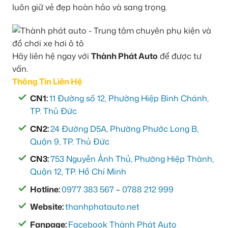
luôn giữ vẻ đẹp hoàn hảo và sang trọng.
Hãy liên hệ ngay với
Thành Phát Auto
để được tư
vấn.
Thông Tin Liên Hệ
CN1:
11 Đường số 12, Phường Hiệp Bình Chánh,
TP. Thủ Đức
CN2:
24 Đường D5A, Phường Phước Long B,
Quận 9, TP. Thủ Đức
CN3:
753 Nguyễn Ảnh Thủ, Phường Hiệp Thành,
Quận 12, TP. Hồ Chí Minh
Hotline:
0977 383 567
–
0788 212 999
Website:
thanhphatauto.net
Fanpage:
Facebook Thành Phát Auto