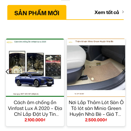
SẢN PHẨM MỚI
Xem tất cả
h
Cách âm chống ồn
Nơi Lắp Thảm Lót Sàn Ô
Vinfast Lux A 2020 – Địa
Tô lót sàn Minio Green
n
Chỉ Lắp Đặt Uy Tín
Huyện Nhà Bè – Giá Tốt
TPHCM
TPHCM
2.100.000
₫
2.500.000
₫